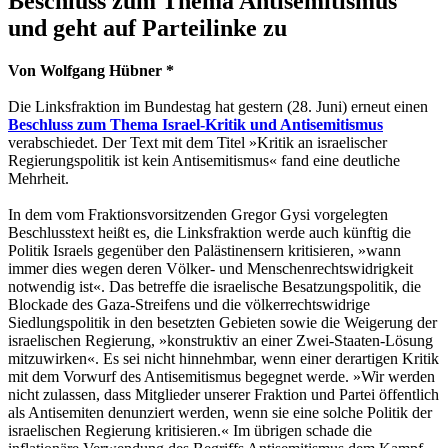
Beschluss zum Thema Antisemitismus
und geht auf Parteilinke zu
Von Wolfgang Hübner *
Die Linksfraktion im Bundestag hat gestern (28. Juni) erneut einen
Beschluss zum Thema Israel-Kritik und Antisemitismus
verabschiedet. Der Text mit dem Titel »Kritik an israelischer
Regierungspolitik ist kein Antisemitismus« fand eine deutliche
Mehrheit.
In dem vom Fraktionsvorsitzenden Gregor Gysi vorgelegten
Beschlusstext heißt es, die Linksfraktion werde auch künftig die
Politik Israels gegenüber den Palästinensern kritisieren, »wann
immer dies wegen deren Völker- und Menschenrechtswidrigkeit
notwendig ist«. Das betreffe die israelische Besatzungspolitik, die
Blockade des Gaza-Streifens und die völkerrechtswidrige
Siedlungspolitik in den besetzten Gebieten sowie die Weigerung der
israelischen Regierung, »konstruktiv an einer Zwei-Staaten-Lösung
mitzuwirken«. Es sei nicht hinnehmbar, wenn einer derartigen Kritik
mit dem Vorwurf des Antisemitismus begegnet werde. »Wir werden
nicht zulassen, dass Mitglieder unserer Fraktion und Partei öffentlich
als Antisemiten denunziert werden, wenn sie eine solche Politik der
israelischen Regierung kritisieren.« Im übrigen schade die