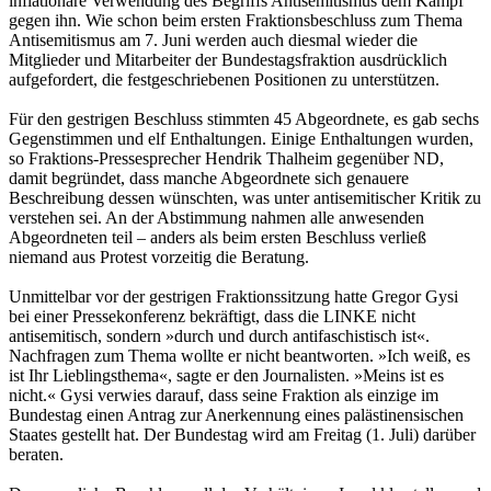
inflationäre Verwendung des Begriffs Antisemitismus dem Kampf
gegen ihn. Wie schon beim ersten Fraktionsbeschluss zum Thema
Antisemitismus am 7. Juni werden auch diesmal wieder die
Mitglieder und Mitarbeiter der Bundestagsfraktion ausdrücklich
aufgefordert, die festgeschriebenen Positionen zu unterstützen.
Für den gestrigen Beschluss stimmten 45 Abgeordnete, es gab sechs
Gegenstimmen und elf Enthaltungen. Einige Enthaltungen wurden,
so Fraktions-Pressesprecher Hendrik Thalheim gegenüber ND,
damit begründet, dass manche Abgeordnete sich genauere
Beschreibung dessen wünschten, was unter antisemitischer Kritik zu
verstehen sei. An der Abstimmung nahmen alle anwesenden
Abgeordneten teil – anders als beim ersten Beschluss verließ
niemand aus Protest vorzeitig die Beratung.
Unmittelbar vor der gestrigen Fraktionssitzung hatte Gregor Gysi
bei einer Pressekonferenz bekräftigt, dass die LINKE nicht
antisemitisch, sondern »durch und durch antifaschistisch ist«.
Nachfragen zum Thema wollte er nicht beantworten. »Ich weiß, es
ist Ihr Lieblingsthema«, sagte er den Journalisten. »Meins ist es
nicht.« Gysi verwies darauf, dass seine Fraktion als einzige im
Bundestag einen Antrag zur Anerkennung eines palästinensischen
Staates gestellt hat. Der Bundestag wird am Freitag (1. Juli) darüber
beraten.