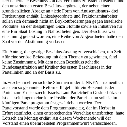
Der neuerliche Beschluss soll das Verhältnis zu Israel klarstellen und
den umstrittenen ersten Beschluss ergänzen, der neben einer
grundsätzlichen Absage an »jede Form von Antisemitismus« drei
Forderungen enthält: Linksabgeordnete und Fraktionsmitarbeiter
sollen sich demnach nicht an Boykottforderungen gegen israelische
Produkte, an der diesjährigen Gaza-Flottille sowie an Initiativen für
eine Ein-Staat-Lösung in Nahost beteiligen. Der Beschluss war
einstimmig gefasst worden; eine Reihe von Abgeordneten hatte den
Saal vor der Abstimmung verlassen.
Ein Antrag, die gestrige Beschlussfassung zu verschieben, um Zeit
»für eine seriöse Befassung mit dem Thema« zu gewinnen, fand
keine Zustimmung. Mit dem neuen Beschluss geht die
Bundestagsfraktion auf Kritiker des ersten Beschlusses in der
Parteilinken und an der Basis zu.
Inzwischen mehren sich die Stimmen in der LINKEN – namentlich
aus dem so genannten Reformerflügel – für ein Bekenntnis der
Partei zum Existenzrecht Israels. Laut Parteichefin Gesine Lötzsch
ist das seit langem eine klare Position der Partei – nun soll sie im
künftigen Parteiprogramm festgeschrieben werden. Der
Parteivorstand werde dem Programmparteitag, der im Herbst in
Erfurt stattfindet, einen entsprechenden Vorschlag unterbreiten, hatte
Lötzsch am Montag erklärt. An diesem Wochenende will der
Vorstand einen überarbeiteten Programmentwurf verabschieden.