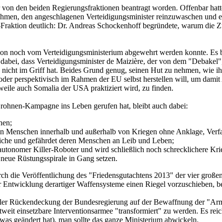
on den beiden Regierungsfraktionen beantragt worden. Offenbar hatten
hmen, den angeschlagenen Verteidigungsminister reinzuwaschen und e
aktion deutlich: Dr. Andreas Schockenhoff begründete, warum die Zuk
tion noch vom Verteidigungsministerium abgewehrt werden konnte. Es b
t dabei, dass Verteidigungsminister de Maizière, der von dem "Debakel
g nicht im Griff hat. Beides Grund genug, seinen Hut zu nehmen, wie i
r perspektivisch im Rahmen der EU selbst herstellen will, um damit Ans
weile auch Somalia der USA praktiziert wird, zu finden.
ohnen-Kampagne ins Leben gerufen hat, bleibt auch dabei:
nen;
on Menschen innerhalb und außerhalb von Kriegen ohne Anklage, Verfa
riche und gefährdet deren Menschen an Leib und Leben;
tonomer Killer-Roboter und wird schließlich noch schrecklichere Kri
eue Rüstungsspirale in Gang setzen.
rch die Veröffentlichung des "Friedensgutachtens 2013" der vier große
er Entwicklung derartiger Waffensysteme einen Riegel vorzuschieben, be
voller Rückendeckung der Bundesregierung auf der Bewaffnung der "Arm
weit einsetzbare Interventionsarmee "transformiert" zu werden. Es reic
was geändert hat), man sollte das ganze Ministerium abwickeln.