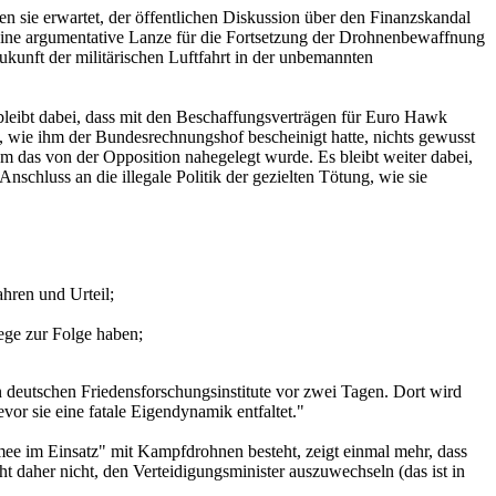
 sie erwartet, der öffentlichen Diskussion über den Finanzskandal
ine argumentative Lanze für die Fortsetzung der Drohnenbewaffnung
unft der militärischen Luftfahrt in der unbemannten
leibt dabei, dass mit den Beschaffungsverträgen für Euro Hawk
", wie ihm der Bundesrechnungshof bescheinigt hatte, nichts gewusst
hm das von der Opposition nahegelegt wurde. Es bleibt weiter dabei,
chluss an die illegale Politik der gezielten Tötung, wie sie
hren und Urteil;
ege zur Folge haben;
n deutschen Friedensforschungsinstitute vor zwei Tagen. Dort wird
vor sie eine fatale Eigendynamik entfaltet."
ee im Einsatz" mit Kampfdrohnen besteht, zeigt einmal mehr, dass
ht daher nicht, den Verteidigungsminister auszuwechseln (das ist in