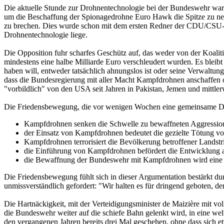
Die aktuelle Stunde zur Drohnentechnologie bei der Bundeswehr war v
um die Beschaffung der Spionagedrohne Euro Hawk die Spitze zu ne
zu brechen. Dies wurde schon mit dem ersten Redner der CDU/CSU-Fr
Drohnentechnologie liege.
Die Opposition fuhr scharfes Geschütz auf, das weder von der Koali
mindestens eine halbe Milliarde Euro verschleudert wurden. Es bleib
haben will, entweder tatsächlich ahnungslos ist oder seine Verwaltun
dass die Bundesregierung mit aller Macht Kampfdrohnen anschaffen ode
"vorbildlich" von den USA seit Jahren in Pakistan, Jemen und mittler
Die Friedensbewegung, die vor wenigen Wochen eine gemeinsame Dr
Kampfdrohnen senken die Schwelle zu bewaffneten Aggressio
der Einsatz von Kampfdrohnen bedeutet die gezielte Tötung v
Kampfdrohnen terrorisiert die Bevölkerung betroffener Landst
die Einführung von Kampfdrohnen befördert die Entwicklung au
die Bewaffnung der Bundeswehr mit Kampfdrohnen wird eine n
Die Friedensbewegung fühlt sich in dieser Argumentation bestärkt du
unmissverständlich gefordert: "Wir halten es für dringend geboten, d
Die Hartnäckigkeit, mit der Verteidigungsminister de Maizière mit 
die Bundeswehr weiter auf die schiefe Bahn gelenkt wird, in eine welt
den vergangenen Jahren bereits drei Mal geschehen, ohne dass sich et