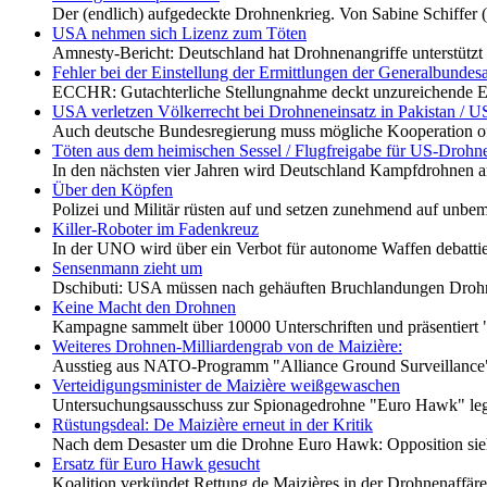
Der (endlich) aufgedeckte Drohnenkrieg. Von Sabine Schiffer (
USA nehmen sich Lizenz zum Töten
Amnesty-Bericht: Deutschland hat Drohnenangriffe unterstützt
Fehler bei der Einstellung der Ermittlungen der Generalbunde
ECCHR: Gutachterliche Stellungnahme deckt unzureichende Erm
USA verletzen Völkerrecht bei Drohneneinsatz in Pakist
Auch deutsche Bundesregierung muss mögliche Kooperation offe
Töten aus dem heimischen Sessel / Flugfreigabe für US-Drohn
In den nächsten vier Jahren wird Deutschland Kampfdrohnen a
Über den Köpfen
Polizei und Militär rüsten auf und setzen zunehmend auf unb
Killer-Roboter im Fadenkreuz
In der UNO wird über ein Verbot für autonome Waffen debatti
Sensenmann zieht um
Dschibuti: USA müssen nach gehäuften Bruchlandungen Drohn
Keine Macht den Drohnen
Kampagne sammelt über 10000 Unterschriften und präsentiert "
Weiteres Drohnen-Milliardengrab von de Maizière:
Ausstieg aus NATO-Programm "Alliance Ground Surveillance"
Verteidigungsminister de Maizière weißgewaschen
Untersuchungsausschuss zur Spionagedrohne "Euro Hawk" legt
Rüstungsdeal: De Maizière erneut in der Kritik
Nach dem Desaster um die Drohne Euro Hawk: Opposition sieht 
Ersatz für Euro Hawk gesucht
Koalition verkündet Rettung de Maizières in der Drohnenaffäre