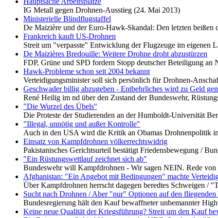
Hauptsache Arbeitsplätze
IG Metall gegen Drohnen-Ausstieg (24. Mai 2013)
Ministerielle Blindflugstaffel
De Maizière und der Euro-Hawk-Skandal: Den letzten beißen d
Frankreich kauft US-Drohnen
Streit um "verpasste" Entwicklung der Flugzeuge im eigenen 
De Maizières Bredouille: Weitere Drohne droht abzustürzen
FDP, Grüne und SPD fordern Stopp deutscher Beteiligung an 
Hawk-Probleme schon seit 2004 bekannt
Verteidigungsminister soll sich persönlich für Drohnen-Ansch
Geschwader billig abzugeben - Entbehrliches wird zu Geld ge
René Heilig im nd über den Zustand der Bundeswehr, Rüstung
"Die Wurzel des Übels"
Die Proteste der Studierenden an der Humboldt-Universität Be
"Illegal, unnötig und außer Kontrolle"
Auch in den USA wird die Kritik an Obamas Drohnenpolitik in 
Einsatz von Kampfdrohnen völkerrechtswidrig
Pakistanisches Gerichtsurteil bestätigt Friedensbewegung / B
"Ein Rüstungswettlauf zeichnet sich ab"
Bundeswehr will Kampfdrohnen - Wir sagen NEIN. Rede von W
Afghanistan: "Ein Angebot mit Bedingungen" machte Verteidi
Über Kampfdrohnen herrscht dagegen beredtes Schweigen / "T
Sucht nach Drohnen / Aber "nur" Optionen auf den fliegende
Bundesregierung hält den Kauf bewaffneter unbemannter Highte
Keine neue Qualität der Kriegsführung? Streit um den Kauf b