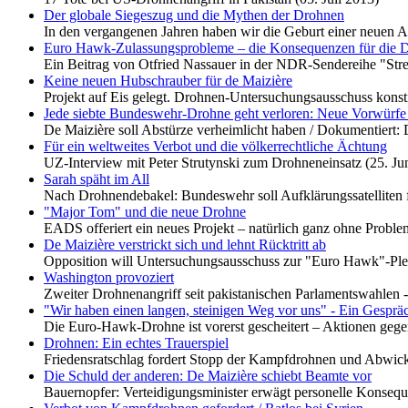
Der globale Siegeszug und die Mythen der Drohnen
In den vergangenen Jahren haben wir die Geburt einer neuen A
Euro Hawk-Zulassungsprobleme – die Konsequenzen für die 
Ein Beitrag von Otfried Nassauer in der NDR-Sendereihe "Strei
Keine neuen Hubschrauber für de Maizière
Projekt auf Eis gelegt. Drohnen-Untersuchungsausschuss konstit
Jede siebte Bundeswehr-Drohne geht verloren: Neue Vorwürf
De Maizière soll Abstürze verheimlicht haben / Dokumentiert:
Für ein weltweites Verbot und die völkerrechtliche Ächtung
UZ-Interview mit Peter Strutynski zum Drohneneinsatz (25. Ju
Sarah späht im All
Nach Drohnendebakel: Bundeswehr soll Aufklärungssatelliten f
"Major Tom" und die neue Drohne
EADS offeriert ein neues Projekt – natürlich ganz ohne Proble
De Maizière verstrickt sich und lehnt Rücktritt ab
Opposition will Untersuchungsausschuss zur "Euro Hawk"-Plei
Washington provoziert
Zweiter Drohnenangriff seit pakistanischen Parlamentswahlen -
"Wir haben einen langen, steinigen Weg vor uns" - Ein Gesprä
Die Euro-Hawk-Drohne ist vorerst gescheitert – Aktionen gege
Drohnen: Ein echtes Trauerspiel
Friedensratschlag fordert Stopp der Kampfdrohnen und Abwick
Die Schuld der anderen: De Maizière schiebt Beamte vor
Bauernopfer: Verteidigungsminister erwägt personelle Konsequ