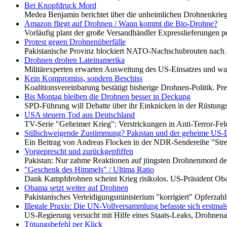
Bei Knopfdruck Mord
Medea Benjamin berichtet über die unheimlichen Drohnenkri
Amazon fliegt auf Drohnen / Wann kommt die Bio-Drohne?
Vorläufig plant der große Versandhändler Expresslieferungen 
Protest gegen Drohnenüberfälle
Pakistanische Provinz blockiert NATO-Nachschubrouten nach
Drohnen drohen Lateinamerika
Militärexperten erwarten Ausweitung des US-Einsatzes und w
Kein Kompromiss, sondern Beschiss
Koalitionsvereinbarung bestätigt bisherige Drohnen-Politik. P
Bis Montag bleiben die Drohnen besser in Deckung
SPD-Führung will Debatte über ihr Einknicken in der Rüstung
USA steuern Tod aus Deutschland
TV-Serie "Geheimer Krieg": Verstrickungen in Anti-Terror-F
Stillschweigende Zustimmung? Pakistan und der geheime US-
Ein Beitrag von Andreas Flocken in der NDR-Sendereihe "Stre
Vorgeprescht und zurückgepfiffen
Pakistan: Nur zahme Reaktionen auf jüngsten Drohnenmord d
"Geschenk des Himmels" / Ultima Ratio
Dank Kampfdrohnen scheint Krieg risikolos. US-Präsident Oba
Obama setzt weiter auf Drohnen
Pakistanisches Verteidigungsministerium "korrigiert" Opferza
Illegale Praxis: Die UN-Vollversammlung befasste sich erstmals
US-Regierung versucht mit Hilfe eines Staats-Leaks, Drohnenan
Tötungsbefehl per Klick