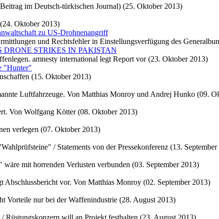
Beitrag im Deutsch-türkischen Journal) (25. Oktober 2013)
 (24. Oktober 2013)
sanwaltschaft zu US-Drohnenangriff
ittlungen und Rechtsfehler in Einstellungsverfügung des Generalbun
an / US DRONE STRIKES IN PAKISTAN
nlegen. amnesty international legt Report vor (23. Oktober 2013)
e "Hunter"
nschaffen (15. Oktober 2013)
emannte Luftfahrzeuge. Von Matthias Monroy und Andrej Hunko (09. O
ert. Von Wolfgang Kötter (08. Oktober 2013)
en verlegen (07. Oktober 2013)
Wahlprüfsteine" / Statements von der Pressekonferenz (13. September
 wäre mit horrenden Verlusten verbunden (03. September 2013)
 Abschlussbericht vor. Von Matthias Monroy (02. September 2013)
Vorteile nur bei der Waffenindustrie (28. August 2013)
 / Rüstungskonzern will an Projekt festhalten (23. August 2013)