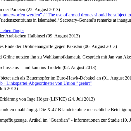
 der Parteien (22. August 2013)
 unterworfen werden" / "The use of armed drones should be subject to 
iedenszentriums in Islamabad / Secretary-General's remarks at inaugura
 leben länger
er Arabischen Halbinsel (09. August 2013)
s Ende der Drohnenangriffe gegen Pakistan (06. August 2013)
d Grüne nutzten ihn zu Wahlkampfklamauk. Gespräch mit Jan van Ake
chuss aus – und kam ins Trudeln (02. August 2013)
är bietet sich als Bauernopfer im Euro-Hawk-Debakel an (01. August 20
b - Linkspartei-Abgeordneter von Union "geehrt"
Juli 2013)
 Erklärung von Inge Höger (LINKE) (24. Juli 2013)
nkten unabhängig: Die X-47 B landete ohne menschliche Beteiligung 
mpfflugzeuge. Artikel im "Guardian" - Informationen zur Studie (10. J