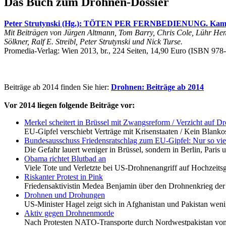
Das Buch zum Drohnen-Dossier
Peter Strutynski (Hg.): TÖTEN PER FERNBEDIENUNG. Kampfd
Mit Beiträgen von Jürgen Altmann, Tom Barry, Chris Cole, Lühr He
Sölkner, Ralf E. Streibl, Peter Strutynski und Nick Turse.
Promedia-Verlag: Wien 2013, br., 224 Seiten, 14,90 Euro (ISBN 978
Beiträge ab 2014 finden Sie hier:
Drohnen: Beiträge ab 2014
Vor 2014 liegen folgende Beiträge vor:
Merkel scheitert in Brüssel mit Zwangsreform / Verzicht auf D
EU-Gipfel verschiebt Verträge mit Krisenstaaten / Kein Blanko
Bundesausschuss Friedensratschlag zum EU-Gipfel: Nur so vie
Die Gefahr lauert weniger in Brüssel, sondern in Berlin, Pari
Obama richtet Blutbad an
Viele Tote und Verletzte bei US-Drohnenangriff auf Hochzei
Riskanter Protest in Pink
Friedensaktivistin Medea Benjamin über den Drohnenkrieg d
Drohnen und Drohungen
US-Minister Hagel zeigt sich in Afghanistan und Pakistan wen
Aktiv gegen Drohnenmorde
Nach Protesten NATO-Transporte durch Nordwestpakistan vo