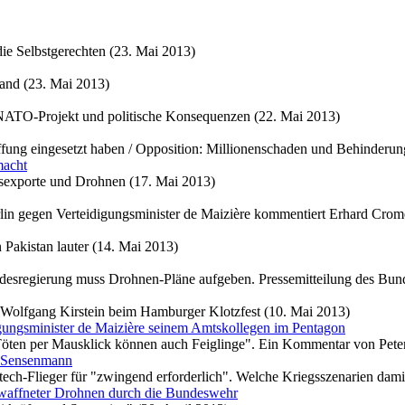
ie Selbstgerechten (23. Mai 2013)
Land (23. Mai 2013)
NATO-Projekt und politische Konsequenzen (22. Mai 2013)
affung eingesetzt haben / Opposition: Millionenschaden und Behinderu
macht
sexporte und Drohnen (17. Mai 2013)
rlin gegen Verteidigungsminister de Maizière kommentiert Erhard Crom
Pakistan lauter (14. Mai 2013)
undesregierung muss Drohnen-Pläne aufgeben. Pressemitteilung des Bun
olfgang Kirstein beim Hamburger Klotzfest (10. Mai 2013)
gungsminister de Maizière seinem Amtskollegen im Pentagon
öten per Mausklick können auch Feiglinge". Ein Kommentar von Peter
n Sensenmann
ch-Flieger für "zwingend erforderlich". Welche Kriegsszenarien dami
ewaffneter Drohnen durch die Bundeswehr