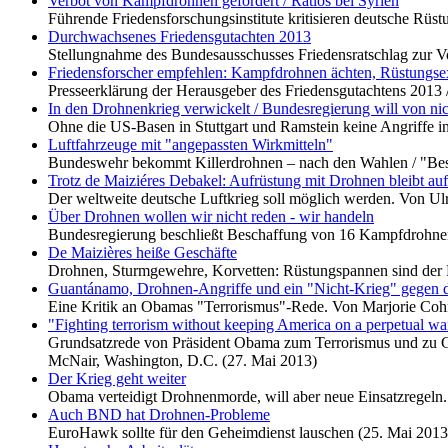
Verbot von Kampfdrohnen gefordert / Ratlos bei Syrien
Führende Friedensforschungsinstitute kritisieren deutsche Rüst
Durchwachsenes Friedensgutachten 2013
Stellungnahme des Bundesausschusses Friedensratschlag zur Vor
Friedensforscher empfehlen: Kampfdrohnen ächten, Rüstungse
Presseerklärung der Herausgeber des Friedensgutachtens 2013
In den Drohnenkrieg verwickelt / Bundesregierung will von ni
Ohne die US-Basen in Stuttgart und Ramstein keine Angriffe in
Luftfahrzeuge mit "angepassten Wirkmitteln"
Bundeswehr bekommt Killerdrohnen – nach den Wahlen / "Besc
Trotz de Maiziéres Debakel: Aufrüstung mit Drohnen bleibt au
Der weltweite deutsche Luftkrieg soll möglich werden. Von Ul
Über Drohnen wollen wir nicht reden - wir handeln
Bundesregierung beschließt Beschaffung von 16 Kampfdrohnen -
De Maizières heiße Geschäfte
Drohnen, Sturmgewehre, Korvetten: Rüstungspannen sind der 
Guantánamo, Drohnen-Angriffe und ein "Nicht-Krieg" gegen d
Eine Kritik an Obamas "Terrorismus"-Rede. Von Marjorie Coh
"Fighting terrorism without keeping America on a perpetual w
Grundsatzrede von Präsident Obama zum Terrorismus und zu Gua
McNair, Washington, D.C. (27. Mai 2013)
Der Krieg geht weiter
Obama verteidigt Drohnenmorde, will aber neue Einsatzregeln
Auch BND hat Drohnen-Probleme
EuroHawk sollte für den Geheimdienst lauschen (25. Mai 2013