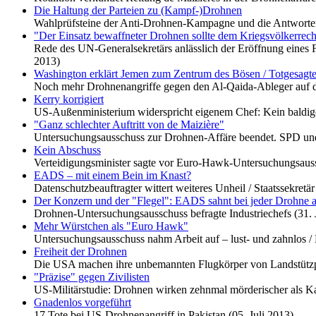
Die Haltung der Parteien zu (Kampf-)Drohnen
Wahlprüfsteine der Anti-Drohnen-Kampagne und die Antworten
"Der Einsatz bewaffneter Drohnen sollte dem Kriegsvölkerrecht
Rede des UN-Generalsekretärs anlässlich der Eröffnung eines Fr
2013)
Washington erklärt Jemen zum Zentrum des Bösen / Totgesagte
Noch mehr Drohnenangriffe gegen den Al-Qaida-Ableger auf d
Kerry korrigiert
US-Außenministerium widerspricht eigenem Chef: Kein baldige
"Ganz schlechter Auftritt von de Maizière"
Untersuchungsausschuss zur Drohnen-Affäre beendet. SPD un
Kein Abschuss
Verteidigungsminister sagte vor Euro-Hawk-Untersuchungsauss
EADS – mit einem Bein im Knast?
Datenschutzbeauftragter wittert weiteres Unheil / Staatssekret
Der Konzern und der "Flegel": EADS sahnt bei jeder Drohne a
Drohnen-Untersuchungsausschuss befragte Industriechefs (31. 
Mehr Würstchen als "Euro Hawk"
Untersuchungsausschuss nahm Arbeit auf – lust- und zahnlos /
Freiheit der Drohnen
Die USA machen ihre unbemannten Flugkörper von Landstützpu
"Präzise" gegen Zivilisten
US-Militärstudie: Drohnen wirken zehnmal mörderischer als Ka
Gnadenlos vorgeführt
17 Tote bei US-Drohnenangriff in Pakistan (05. Juli 2013)