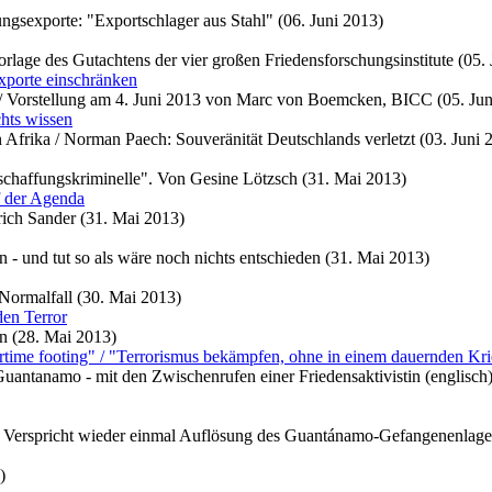
ungsexporte: "Exportschlager aus Stahl" (06. Juni 2013)
lage des Gutachtens der vier großen Friedensforschungsinstitute (05. 
xporte einschränken
 / Vorstellung am 4. Juni 2013 von Marc von Boemcken, BICC (05. Jun
chts wissen
 Afrika / Norman Paech: Souveränität Deutschlands verletzt (03. Juni 
haffungskriminelle". Von Gesine Lötzsch (31. Mai 2013)
f der Agenda
rich Sander (31. Mai 2013)
 und tut so als wäre noch nichts entschieden (31. Mai 2013)
Normalfall (30. Mai 2013)
en Terror
n (28. Mai 2013)
artime footing" / "Terrorismus bekämpfen, ohne in einem dauernden Kr
ntanamo - mit den Zwischenrufen einer Friedensaktivistin (englisch) /
. Verspricht wieder einmal Auflösung des Guantánamo-Gefangenenlage
)