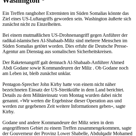
Washington *
Ein Treffen ranghoher Extremisten im Süden Somalias könnte das
Ziel eines US-Luftangriffs geworden sein. Washington äußerte sich
zunächst nicht zu Einzelheiten.
Bei einem mutmaßlichen US-Drohnenangriff gegen Anführer der
radikal-islamischen Al-Shabaab-Miliz sind mehrere Menschen im
Süden Somalias getötet worden. Dies erfuhr die Deutsche Presse-
Agentur am Dienstag aus somalischen Sicherheitskreisen.
Der Raketenangriff galt demnach Al-Shabaab-Anführer Ahmed
Abdi Godane sowie Kommandeuren der Miliz . Ob Godane noch
am Leben ist, bleib zunächst unklar.
Pentagon-Sprecher John Kirby hatte von einem nicht näher
bezeichneten Einsatz der US-Streitkräfte in dem Land berichtet.
Details zu dem Militäreinsatz vom Montag wurden dabei nicht
genannt. »Wir werten die Ergebnisse dieser Operation aus und
werden zur gegebenen Zeit weitere Informationen geben«, sagte
Kirby.
Godane und andere Kommandeure der Miliz seien in dem
angegriffenen Gebiet zu einem Treffen zusammengekommen, sagte
der Gouverneur der Provinz Lower Shabelle, Abdulqadir Mohamed