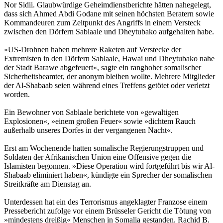
Nor Sidii. Glaubwürdige Geheimdienstberichte hätten nahegelegt,
dass sich Ahmed Abdi Godane mit seinen höchsten Beratern sowie
Kommandeuren zum Zeitpunkt des Angriffs in einem Versteck
zwischen den Dörfern Sablaale und Dheytubako aufgehalten habe.
»US-Drohnen haben mehrere Raketen auf Verstecke der
Extremisten in den Dörfern Sablaale, Hawai und Dheytubako nahe
der Stadt Barawe abgefeuert«, sagte ein ranghoher somalischer
Sicherheitsbeamter, der anonym bleiben wollte. Mehrere Mitglieder
der Al-Shabaab seien während eines Treffens getötet oder verletzt
worden.
Ein Bewohner von Sablaale berichtete von »gewaltigen
Explosionen«, »einem großen Feuer« sowie »dichtem Rauch
außerhalb unseres Dorfes in der vergangenen Nacht«.
Erst am Wochenende hatten somalische Regierungstruppen und
Soldaten der Afrikanischen Union eine Offensive gegen die
Islamisten begonnen. »Diese Operation wird fortgeführt bis wir Al-
Shabaab eliminiert haben«, kündigte ein Sprecher der somalischen
Streitkräfte am Dienstag an.
Unterdessen hat ein des Terrorismus angeklagter Franzose einem
Pressebericht zufolge vor einem Brüsseler Gericht die Tötung von
»mindestens dreißig« Menschen in Somalia gestanden. Rachid B.