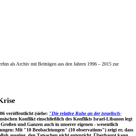
iterhin als Archiv mit Beiträgen aus den Jahren 1996 – 2015 zur
Krise
6 veröffentlicht (siehe:
"Die relative Ruhe an der israelisch-
nsischen Konflikt einschließlich des Konflikts Israel-Libanon legt
Großen und Ganzen auch in unserer eigenen - wesentlich
erungen: Mit "10 Beobachtungen" (10 observations") zeigt er, dass
bollah ausging, den Tatsachen nicht entspricht. Überhaupt kann