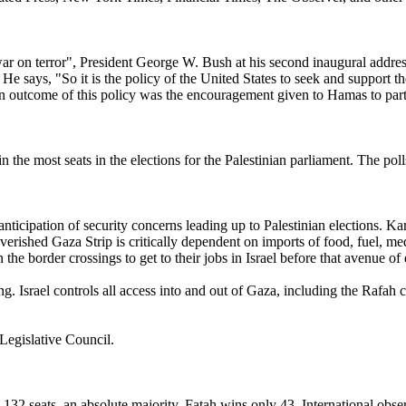
ar on terror", President George W. Bush at his second inaugural address 
e says, "So it is the policy of the United States to seek and support t
n outcome of this policy was the encouragement given to Hamas to partic
in the most seats in the elections for the Palestinian parliament. The po
 anticipation of security concerns leading up to Palestinian elections. K
rished Gaza Strip is critically dependent on imports of food, fuel, med
he border crossings to get to their jobs in Israel before that avenue of
g. Israel controls all access into and out of Gaza, including the Rafah 
 Legislative Council.
2 seats, an absolute majority. Fatah wins only 43. International observers