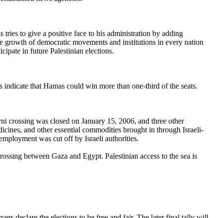
tries to give a positive face to his administration by adding
he growth of democratic movements and institutions in every nation
ipate in future Palestinian elections.
lls indicate that Hamas could win more than one-third of the seats.
arni crossing was closed on January 15, 2006, and three other
icines, and other essential commodities brought in through Israeli-
 employment was cut off by Israeli authorities.
crossing between Gaza and Egypt. Palestinian access to the sea is
 declare the elections to be free and fair. The later final tally will