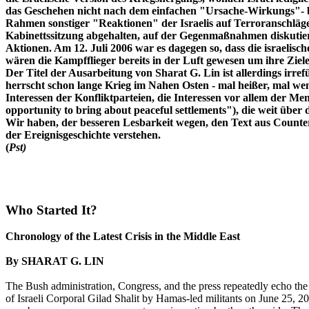
das Geschehen nicht nach dem einfachen "Ursache-Wirkungs"- bzw
Rahmen sonstiger "Reaktionen" der Israelis auf Terroranschläge.
Kabinettssitzung abgehalten, auf der Gegenmaßnahmen diskutier
Aktionen. Am 12. Juli 2006 war es dagegen so, dass die israelisch
wären die Kampfflieger bereits in der Luft gewesen um ihre Ziele
Der Titel der Ausarbeitung von Sharat G. Lin ist allerdings ir
herrscht schon lange Krieg im Nahen Osten - mal heißer, mal weni
Interessen der Konfliktparteien, die Interessen vor allem der
opportunity to bring about peaceful settlements"), die weit über 
Wir haben, der besseren Lesbarkeit wegen, den Text aus Counter
der Ereignisgeschichte verstehen.
(
Pst)
Who Started It?
Chronology of the Latest Crisis in the Middle East
By SHARAT G. LIN
The Bush administration, Congress, and the press repeatedly echo the 
of Israeli Corporal Gilad Shalit by Hamas-led militants on June 25, 20