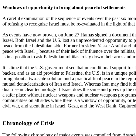
Windows of opportunity to bring about peaceful settlements
A careful examination of the sequence of events over the past six month
of refusing to recognize Israel must be re-evaluated in the light of th
As events have now proven, on June 27 Hamas signed a document that eff
Israel. Both Israel and the U.S. lost an unprecedented opportunity to 
peace from the Palestinian side. Former President Yasser Arafat and 
peace with Israel _ because of their lack of influence over the militia
is in a position to ask Palestinian militias to lay down their arms and 
It is time that the U.S. government see that unconditional support for I
backer, and as an aid provider to Palestine, the U.S. is in a unique poli
bring about a two-state solution and a practical final peace in the regi
mutual denuclearization of Iran and Israel. Whereas Iran may find it di
dual-use nuclear technology if Israel does the same and gives up the op
a safer place without nuclear weapons and nuclear weapons programs. 
combustibles on all sides while there is a window of opportunity, or l
civil war, and spent time in Israel, Gaza, and the West Bank. Captured 
Chronology of Crisis
The following chronology of major events was compiled from Associa