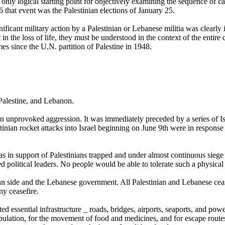
only logical starting point for objectively examining the sequence of ca
6 that event was the Palestinian elections of January 25.
ificant military action by a Palestinian or Lebanese militia was clearly
the loss of life, they must be understood in the context of the entire cr
s since the U.N. partition of Palestine in 1948.
 Palestine, and Lebanon.
 an unprovoked aggression. It was immediately preceded by a series of I
inian rocket attacks into Israel beginning on June 9th were in response to
s in support of Palestinians trapped and under almost continuous siege 
d political leaders. No people would be able to tolerate such a physical a
ian side and the Lebanese government. All Palestinian and Lebanese cea
y ceasefire.
d essential infrastructure _ roads, bridges, airports, seaports, and power 
pulation, for the movement of food and medicines, and for escape routes