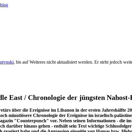
rutynski
, bis auf Weiteres nicht aktualisiert werden. Er steht jedoch we
dle East / Chronologie der jüngsten Nahost-
rs über die Ereignisse im Libanon in der ersten Jahreshälfte 200
noch minutiösere Chronologie der Ereignisse im israelisch-palästine
agazin "Counterpunch" vor. Neben seinen Informationen - die im 
auch darüber hinaus gehen - enthält sein Text wichtige Schlussfolg
ich reagiert habe und die Aggression einseitig von Hamas bzw. His