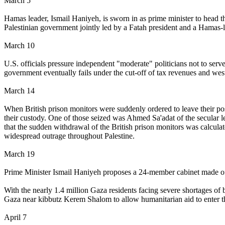
March 5
Hamas leader, Ismail Haniyeh, is sworn in as prime minister to head th
Palestinian government jointly led by a Fatah president and a Hamas-l
March 10
U.S. officials pressure independent "moderate" politicians not to serv
government eventually fails under the cut-off of tax revenues and west
March 14
When British prison monitors were suddenly ordered to leave their post
their custody. One of those seized was Ahmed Sa'adat of the secular le
that the sudden withdrawal of the British prison monitors was calculate
widespread outrage throughout Palestine.
March 19
Prime Minister Ismail Haniyeh proposes a 24-member cabinet made o
With the nearly 1.4 million Gaza residents facing severe shortages of 
Gaza near kibbutz Kerem Shalom to allow humanitarian aid to enter t
April 7