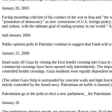
January 20, 2005
Facing mounting criticism of his conduct of the war in Iraq and "the w
"promotion of democracy" as new cornerstone of U.S. foreign policy. H
and culture, with the ultimate goal of ending tyranny in our world." A
mid-January 2006
Public-opinion polls in Palestine continue to suggest that Fatah will w
January 25, 2006
Israel seals off Gaza by closing the Erez border crossing into Gaza in
commercial crossings have been opened only intermittently. The impove
controlled border crossings. Gaza residents were equally dependent on t
(The entire Gaza Strip is surrounded by concrete walls and high fencin
strictly controlled by the Israeli navy. Palestinian air traffic is banned.)
Palestinians go to the polls to elect a new parliament _ the Palestinian
January 26
The preliminary election results are announced. Hamas wins 76 of the 13