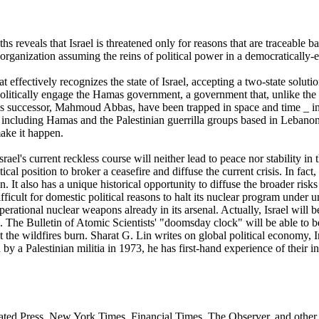
s reveals that Israel is threatened only for reasons that are traceable b
at organization assuming the reins of political power in a democratically
ectively recognizes the state of Israel, accepting a two-state solution 
politically engage the Hamas government, a government that, unlike the F
his successor, Mahmoud Abbas, have been trapped in space and time _ i
s, including Hamas and the Palestinian guerrilla groups based in Lebanon
make it happen.
srael's current reckless course will neither lead to peace nor stability i
tical position to broker a ceasefire and diffuse the current crisis. In fa
on. It also has a unique historical opportunity to diffuse the broader ris
fficult for domestic political reasons to halt its nuclear program under u
erational nuclear weapons already in its arsenal. Actually, Israel will 
The Bulletin of Atomic Scientists' "doomsday clock" will be able to be
et the wildfires burn. Sharat G. Lin writes on global political economy,
by a Palestinian militia in 1973, he has first-hand experience of their i
ted Press, New York Times, Financial Times, The Observer, and other 