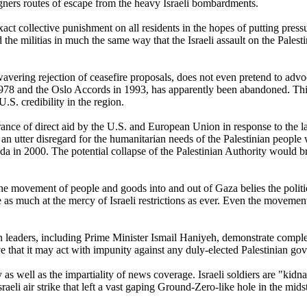
igners routes of escape from the heavy Israeli bombardments.
xact collective punishment on all residents in the hopes of putting press
nd the militias in much the same way that the Israeli assault on the Pa
avering rejection of ceasefire proposals, does not even pretend to advoc
978 and the Oslo Accords in 1993, has apparently been abandoned. Thi
S. credibility in the region.
erance of direct aid by the U.S. and European Union in response to the l
 an utter disregard for the humanitarian needs of the Palestinian people
fada in 2000. The potential collapse of the Palestinian Authority would 
 the movement of people and goods into and out of Gaza belies the polit
 as much at the mercy of Israeli restrictions as ever. Even the movem
ian leaders, including Prime Minister Ismail Haniyeh, demonstrate complet
ove that it may act with impunity against any duly-elected Palestinian gov
y as well as the impartiality of news coverage. Israeli soldiers are "kidn
aeli air strike that left a vast gaping Ground-Zero-like hole in the midst 