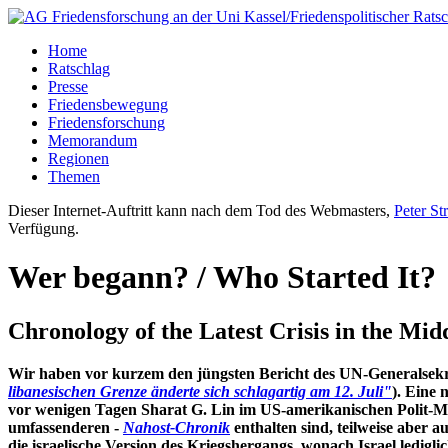
Home
Ratschlag
Presse
Friedensbewegung
Friedensforschung
Memorandum
Regionen
Themen
Dieser Internet-Auftritt kann nach dem Tod des Webmasters,
Peter St
Verfügung.
Wer begann? / Who Started It?
Chronology of the Latest Crisis in the Mid
Wir haben vor kurzem den jüngsten Bericht des UN-Generalsekretä
libanesischen Grenze änderte sich schlagartig am 12. Juli"
). Eine 
vor wenigen Tagen Sharat G. Lin im US-amerikanischen Polit-M
umfassenderen -
Nahost-Chronik
enthalten sind, teilweise aber 
die israelische Version des Kriegshergangs, wonach Israel ledigl