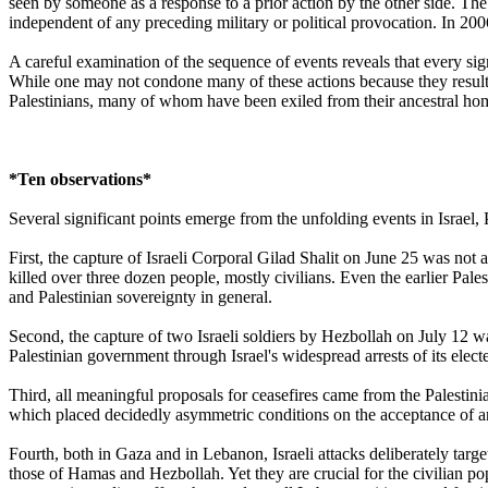
seen by someone as a response to a prior action by the other side. The 
independent of any preceding military or political provocation. In 200
A careful examination of the sequence of events reveals that every sign
While one may not condone many of these actions because they result in 
Palestinians, many of whom have been exiled from their ancestral home
*Ten observations*
Several significant points emerge from the unfolding events in Israel,
First, the capture of Israeli Corporal Gilad Shalit on June 25 was not
killed over three dozen people, mostly civilians. Even the earlier Palest
and Palestinian sovereignty in general.
Second, the capture of two Israeli soldiers by Hezbollah on July 12 wa
Palestinian government through Israel's widespread arrests of its electe
Third, all meaningful proposals for ceasefires came from the Palestin
which placed decidedly asymmetric conditions on the acceptance of an
Fourth, both in Gaza and in Lebanon, Israeli attacks deliberately targete
those of Hamas and Hezbollah. Yet they are crucial for the civilian po