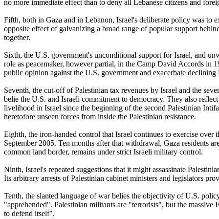
no more immediate effect than to deny all Lebanese citizens and fore
Fifth, both in Gaza and in Lebanon, Israel's deliberate policy was to e
opposite effect of galvanizing a broad range of popular support behi
together.
Sixth, the U.S. government's unconditional support for Israel, and unw
role as peacemaker, however partial, in the Camp David Accords in 1
public opinion against the U.S. government and exacerbate declining U.
Seventh, the cut-off of Palestinian tax revenues by Israel and the sev
belie the U.S. and Israeli commitment to democracy. They also reflect
livelihood in Israel since the beginning of the second Palestinian Inti
heretofore unseen forces from inside the Palestinian resistance.
Eighth, the iron-handed control that Israel continues to exercise over
September 2005. Ten months after that withdrawal, Gaza residents are
common land border, remains under strict Israeli military control.
Ninth, Israel's repeated suggestions that it might assassinate Palestin
Its arbitrary arrests of Palestinian cabinet ministers and legislators pr
Tenth, the slanted language of war belies the objectivity of U.S. polic
"apprehended". Palestinian militants are "terrorists", but the massive Isr
to defend itself".