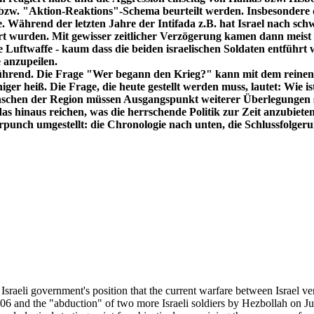
. "Aktion-Reaktions"-Schema beurteilt werden. Insbesondere die i
 Während der letzten Jahre der Intifada z.B. hat Israel nach schw
t wurden. Mit gewisser zeitlicher Verzögerung kamen dann meist 
e Luftwaffe - kaum dass die beiden israelischen Soldaten entführt 
 anzupeilen.
reführend. Die Frage "Wer begann den Krieg?" kann mit dem reinen
ger heiß. Die Frage, die heute gestellt werden muss, lautet: Wie i
 Menschen der Region müssen Ausgangspunkt weiterer Überlegungen
das hinaus reichen, was die herrschende Politik zur Zeit anzubieten
punch umgestellt: die Chronologie nach unten, die Schlussfolgeru
Israeli government's position that the current warfare between Israel v
06 and the "abduction" of two more Israeli soldiers by Hezbollah on July