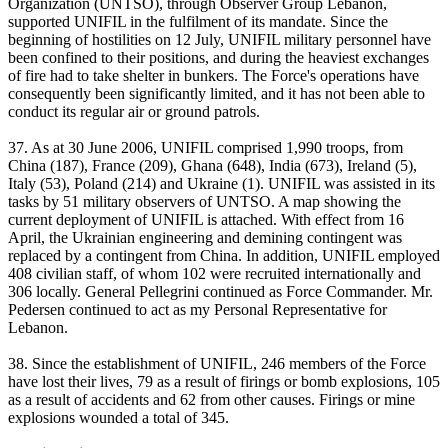
Organization (UNTSO), through Observer Group Lebanon,
supported UNIFIL in the fulfilment of its mandate. Since the
beginning of hostilities on 12 July, UNIFIL military personnel have
been confined to their positions, and during the heaviest exchanges
of fire had to take shelter in bunkers. The Force's operations have
consequently been significantly limited, and it has not been able to
conduct its regular air or ground patrols.
37. As at 30 June 2006, UNIFIL comprised 1,990 troops, from
China (187), France (209), Ghana (648), India (673), Ireland (5),
Italy (53), Poland (214) and Ukraine (1). UNIFIL was assisted in its
tasks by 51 military observers of UNTSO. A map showing the
current deployment of UNIFIL is attached. With effect from 16
April, the Ukrainian engineering and demining contingent was
replaced by a contingent from China. In addition, UNIFIL employed
408 civilian staff, of whom 102 were recruited internationally and
306 locally. General Pellegrini continued as Force Commander. Mr.
Pedersen continued to act as my Personal Representative for
Lebanon.
38. Since the establishment of UNIFIL, 246 members of the Force
have lost their lives, 79 as a result of firings or bomb explosions, 105
as a result of accidents and 62 from other causes. Firings or mine
explosions wounded a total of 345.