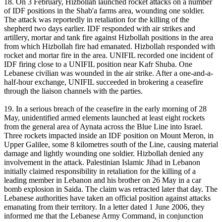
18. On 3 February, Hizbollah launched rocket attacks on a number
of IDF positions in the Shab'a farms area, wounding one soldier.
The attack was reportedly in retaliation for the killing of the
shepherd two days earlier. IDF responded with air strikes and
artillery, mortar and tank fire against Hizbollah positions in the area
from which Hizbollah fire had emanated. Hizbollah responded with
rocket and mortar fire in the area. UNIFIL recorded one incident of
IDF firing close to a UNIFIL position near Kafr Shuba. One
Lebanese civilian was wounded in the air strike. After a one-and-a-
half-hour exchange, UNIFIL succeeded in brokering a ceasefire
through the liaison channels with the parties.
19. In a serious breach of the ceasefire in the early morning of 28
May, unidentified armed elements launched at least eight rockets
from the general area of Aynata across the Blue Line into Israel.
Three rockets impacted inside an IDF position on Mount Meron, in
Upper Galilee, some 8 kilometres south of the Line, causing material
damage and lightly wounding one soldier. Hizbollah denied any
involvement in the attack. Palestinian Islamic Jihad in Lebanon
initially claimed responsibility in retaliation for the killing of a
leading member in Lebanon and his brother on 26 May in a car
bomb explosion in Saida. The claim was retracted later that day. The
Lebanese authorities have taken an official position against attacks
emanating from their territory. In a letter dated 1 June 2006, they
informed me that the Lebanese Army Command, in conjunction