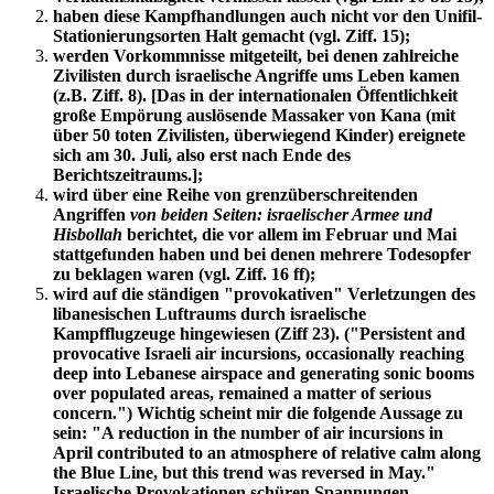
haben diese Kampfhandlungen auch nicht vor den Unifil-
Stationierungsorten Halt gemacht (vgl. Ziff. 15);
werden Vorkommnisse mitgeteilt, bei denen zahlreiche
Zivilisten durch israelische Angriffe ums Leben kamen
(z.B. Ziff. 8). [Das in der internationalen Öffentlichkeit
große Empörung auslösende Massaker von Kana (mit
über 50 toten Zivilisten, überwiegend Kinder) ereignete
sich am 30. Juli, also erst nach Ende des
Berichtszeitraums.];
wird über eine Reihe von grenzüberschreitenden
Angriffen
von beiden Seiten: israelischer Armee und
Hisbollah
berichtet, die vor allem im Februar und Mai
stattgefunden haben und bei denen mehrere Todesopfer
zu beklagen waren (vgl. Ziff. 16 ff);
wird auf die ständigen "provokativen" Verletzungen des
libanesischen Luftraums durch israelische
Kampfflugzeuge hingewiesen (Ziff 23). ("Persistent and
provocative Israeli air incursions, occasionally reaching
deep into Lebanese airspace and generating sonic booms
over populated areas, remained a matter of serious
concern.") Wichtig scheint mir die folgende Aussage zu
sein: "A reduction in the number of air incursions in
April contributed to an atmosphere of relative calm along
the Blue Line, but this trend was reversed in May."
Israelische Provokationen schüren Spannungen,