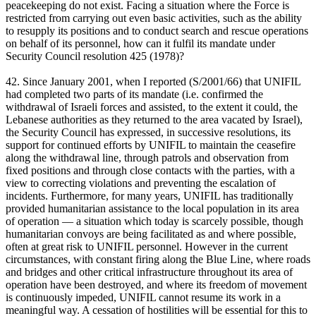
peacekeeping do not exist. Facing a situation where the Force is
restricted from carrying out even basic activities, such as the ability
to resupply its positions and to conduct search and rescue operations
on behalf of its personnel, how can it fulfil its mandate under
Security Council resolution 425 (1978)?
42. Since January 2001, when I reported (S/2001/66) that UNIFIL
had completed two parts of its mandate (i.e. confirmed the
withdrawal of Israeli forces and assisted, to the extent it could, the
Lebanese authorities as they returned to the area vacated by Israel),
the Security Council has expressed, in successive resolutions, its
support for continued efforts by UNIFIL to maintain the ceasefire
along the withdrawal line, through patrols and observation from
fixed positions and through close contacts with the parties, with a
view to correcting violations and preventing the escalation of
incidents. Furthermore, for many years, UNIFIL has traditionally
provided humanitarian assistance to the local population in its area
of operation — a situation which today is scarcely possible, though
humanitarian convoys are being facilitated as and where possible,
often at great risk to UNIFIL personnel. However in the current
circumstances, with constant firing along the Blue Line, where roads
and bridges and other critical infrastructure throughout its area of
operation have been destroyed, and where its freedom of movement
is continuously impeded, UNIFIL cannot resume its work in a
meaningful way. A cessation of hostilities will be essential for this to