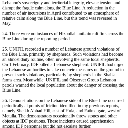
Lebanon's sovereignty and territorial integrity, elevate tension and
disrupt the fragile calm along the Blue Line. A reduction in the
number of air incursions in April contributed to an atmosphere of
relative calm along the Blue Line, but this trend was reversed in
May.
24. There were no instances of Hizbollah anti-aircraft fire across the
Blue Line during the reporting period.
25. UNIFIL recorded a number of Lebanese ground violations of
the Blue Line, primarily by shepherds. Such violations had become
an almost daily routine, often involving the same local shepherds.
On 1 February, IDF killed a Lebanese shepherd. UNIFIL had urged
the Lebanese authorities to take concrete measures on the ground to
prevent such violations, particularly by shepherds in the Shab'a
farms area. Meanwhile, UNIFIL and Observer Group Lebanon
patrols warned the local population about the danger of crossing the
Blue Line.
26. Demonstrations on the Lebanese side of the Blue Line occurred
periodically at points of friction identified in my previous reports,
namely Sheikh Abbad Hill, east of Hula, and Fatima gate, west of
Metulla. The demonstrators occasionally threw stones and other
objects at IDF positions. These incidents caused apprehension
among IDF personnel but did not escalate further.