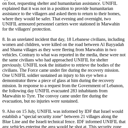
on foot, requesting shelter and humanitarian assistance. UNIFIL
explained that it was not in a position to provide humanitarian
assistance to the villagers and asked them to return to their homes,
where they would be safer. That evening and overnight, two
UNIFIL armoured personnel carriers were stationed in Marwahin
for the villagers' protection.
8. In an unrelated incident that day, 18 Lebanese civilians, including
women and children, were killed on the road between Al Bayyadah
and Shama villages as they were fleeing from Marwahin in two
vehicles. Contrary to what was reported in the media, these were not
the same civilians who had approached UNIFIL for shelter
previously. UNIFIL took the initiative to retrieve the bodies of the
civilians. The Force came under fire during the recovery mission.
One UNIFIL soldier sustained an injury to his eye when a
demonstrator threw a piece of glass at him during the recovery
mission. In response to a request from the Government of Lebanon,
the following day UNIFIL evacuated 283 inhabitants from
Marwahin to Tyre. The convoy came under fire during the
evacuation, but no injuries were sustained.
9. Also on 15 July, UNIFIL was informed by IDF that Israel would
establish a "special security zone" between 21 villages along the
Blue Line and the Israeli technical fence. IDF informed UNIFIL that
any vehicles entering the area would be shot at. This security zone