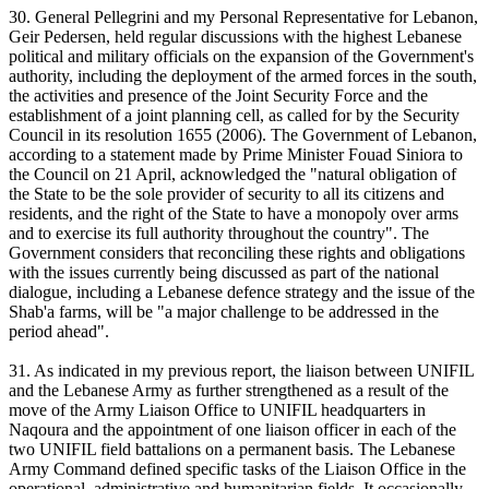
30. General Pellegrini and my Personal Representative for Lebanon,
Geir Pedersen, held regular discussions with the highest Lebanese
political and military officials on the expansion of the Government's
authority, including the deployment of the armed forces in the south,
the activities and presence of the Joint Security Force and the
establishment of a joint planning cell, as called for by the Security
Council in its resolution 1655 (2006). The Government of Lebanon,
according to a statement made by Prime Minister Fouad Siniora to
the Council on 21 April, acknowledged the "natural obligation of
the State to be the sole provider of security to all its citizens and
residents, and the right of the State to have a monopoly over arms
and to exercise its full authority throughout the country". The
Government considers that reconciling these rights and obligations
with the issues currently being discussed as part of the national
dialogue, including a Lebanese defence strategy and the issue of the
Shab'a farms, will be "a major challenge to be addressed in the
period ahead".
31. As indicated in my previous report, the liaison between UNIFIL
and the Lebanese Army as further strengthened as a result of the
move of the Army Liaison Office to UNIFIL headquarters in
Naqoura and the appointment of one liaison officer in each of the
two UNIFIL field battalions on a permanent basis. The Lebanese
Army Command defined specific tasks of the Liaison Office in the
operational, administrative and humanitarian fields. It occasionally