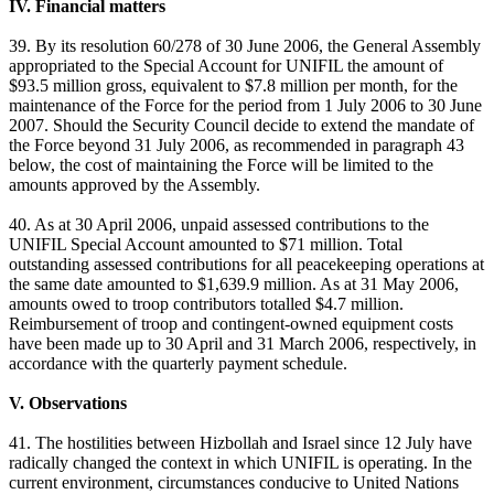
IV. Financial matters
39. By its resolution 60/278 of 30 June 2006, the General Assembly
appropriated to the Special Account for UNIFIL the amount of
$93.5 million gross, equivalent to $7.8 million per month, for the
maintenance of the Force for the period from 1 July 2006 to 30 June
2007. Should the Security Council decide to extend the mandate of
the Force beyond 31 July 2006, as recommended in paragraph 43
below, the cost of maintaining the Force will be limited to the
amounts approved by the Assembly.
40. As at 30 April 2006, unpaid assessed contributions to the
UNIFIL Special Account amounted to $71 million. Total
outstanding assessed contributions for all peacekeeping operations at
the same date amounted to $1,639.9 million. As at 31 May 2006,
amounts owed to troop contributors totalled $4.7 million.
Reimbursement of troop and contingent-owned equipment costs
have been made up to 30 April and 31 March 2006, respectively, in
accordance with the quarterly payment schedule.
V. Observations
41. The hostilities between Hizbollah and Israel since 12 July have
radically changed the context in which UNIFIL is operating. In the
current environment, circumstances conducive to United Nations