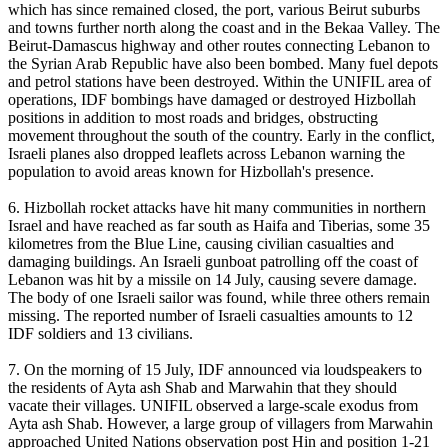
which has since remained closed, the port, various Beirut suburbs
and towns further north along the coast and in the Bekaa Valley. The
Beirut-Damascus highway and other routes connecting Lebanon to
the Syrian Arab Republic have also been bombed. Many fuel depots
and petrol stations have been destroyed. Within the UNIFIL area of
operations, IDF bombings have damaged or destroyed Hizbollah
positions in addition to most roads and bridges, obstructing
movement throughout the south of the country. Early in the conflict,
Israeli planes also dropped leaflets across Lebanon warning the
population to avoid areas known for Hizbollah's presence.
6. Hizbollah rocket attacks have hit many communities in northern
Israel and have reached as far south as Haifa and Tiberias, some 35
kilometres from the Blue Line, causing civilian casualties and
damaging buildings. An Israeli gunboat patrolling off the coast of
Lebanon was hit by a missile on 14 July, causing severe damage.
The body of one Israeli sailor was found, while three others remain
missing. The reported number of Israeli casualties amounts to 12
IDF soldiers and 13 civilians.
7. On the morning of 15 July, IDF announced via loudspeakers to
the residents of Ayta ash Shab and Marwahin that they should
vacate their villages. UNIFIL observed a large-scale exodus from
Ayta ash Shab. However, a large group of villagers from Marwahin
approached United Nations observation post Hin and position 1-21