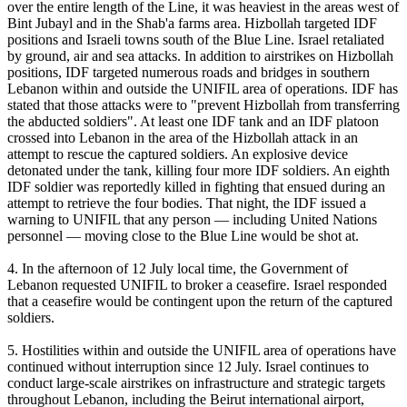
over the entire length of the Line, it was heaviest in the areas west of
Bint Jubayl and in the Shab'a farms area. Hizbollah targeted IDF
positions and Israeli towns south of the Blue Line. Israel retaliated
by ground, air and sea attacks. In addition to airstrikes on Hizbollah
positions, IDF targeted numerous roads and bridges in southern
Lebanon within and outside the UNIFIL area of operations. IDF has
stated that those attacks were to "prevent Hizbollah from transferring
the abducted soldiers". At least one IDF tank and an IDF platoon
crossed into Lebanon in the area of the Hizbollah attack in an
attempt to rescue the captured soldiers. An explosive device
detonated under the tank, killing four more IDF soldiers. An eighth
IDF soldier was reportedly killed in fighting that ensued during an
attempt to retrieve the four bodies. That night, the IDF issued a
warning to UNIFIL that any person — including United Nations
personnel — moving close to the Blue Line would be shot at.
4. In the afternoon of 12 July local time, the Government of
Lebanon requested UNIFIL to broker a ceasefire. Israel responded
that a ceasefire would be contingent upon the return of the captured
soldiers.
5. Hostilities within and outside the UNIFIL area of operations have
continued without interruption since 12 July. Israel continues to
conduct large-scale airstrikes on infrastructure and strategic targets
throughout Lebanon, including the Beirut international airport,