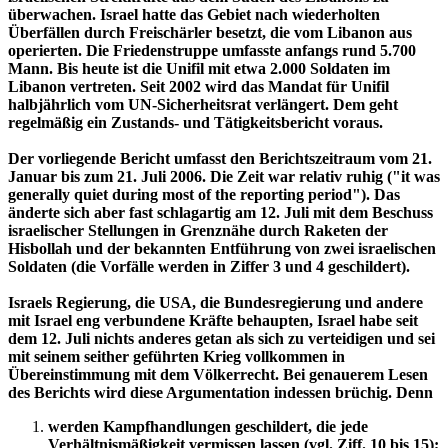
überwachen. Israel hatte das Gebiet nach wiederholten
Überfällen durch Freischärler besetzt, die vom Libanon aus
operierten. Die Friedenstruppe umfasste anfangs rund 5.700
Mann. Bis heute ist die Unifil mit etwa 2.000 Soldaten im
Libanon vertreten. Seit 2002 wird das Mandat für Unifil
halbjährlich vom UN-Sicherheitsrat verlängert. Dem geht
regelmäßig ein Zustands- und Tätigkeitsbericht voraus.
Der vorliegende Bericht umfasst den Berichtszeitraum vom 21.
Januar bis zum 21. Juli 2006. Die Zeit war relativ ruhig ("it was
generally quiet during most of the reporting period"). Das
änderte sich aber fast schlagartig am 12. Juli mit dem Beschuss
israelischer Stellungen in Grenznähe durch Raketen der
Hisbollah und der bekannten Entführung von zwei israelischen
Soldaten (die Vorfälle werden in Ziffer 3 und 4 geschildert).
Israels Regierung, die USA, die Bundesregierung und andere
mit Israel eng verbundene Kräfte behaupten, Israel habe seit
dem 12. Juli nichts anderes getan als sich zu verteidigen und sei
mit seinem seither geführten Krieg vollkommen in
Übereinstimmung mit dem Völkerrecht. Bei genauerem Lesen
des Berichts wird diese Argumentation indessen brüchig. Denn
werden Kampfhandlungen geschildert, die jede
Verhältnismäßigkeit vermissen lassen (vgl. Ziff. 10 bis 15);