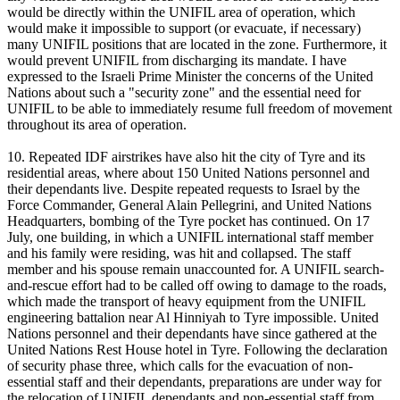
would be directly within the UNIFIL area of operation, which
would make it impossible to support (or evacuate, if necessary)
many UNIFIL positions that are located in the zone. Furthermore, it
would prevent UNIFIL from discharging its mandate. I have
expressed to the Israeli Prime Minister the concerns of the United
Nations about such a "security zone" and the essential need for
UNIFIL to be able to immediately resume full freedom of movement
throughout its area of operation.
10. Repeated IDF airstrikes have also hit the city of Tyre and its
residential areas, where about 150 United Nations personnel and
their dependants live. Despite repeated requests to Israel by the
Force Commander, General Alain Pellegrini, and United Nations
Headquarters, bombing of the Tyre pocket has continued. On 17
July, one building, in which a UNIFIL international staff member
and his family were residing, was hit and collapsed. The staff
member and his spouse remain unaccounted for. A UNIFIL search-
and-rescue effort had to be called off owing to damage to the roads,
which made the transport of heavy equipment from the UNIFIL
engineering battalion near Al Hinniyah to Tyre impossible. United
Nations personnel and their dependants have since gathered at the
United Nations Rest House hotel in Tyre. Following the declaration
of security phase three, which calls for the evacuation of non-
essential staff and their dependants, preparations are under way for
the relocation of UNIFIL dependants and non-essential staff from