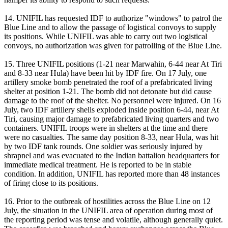
14. UNIFIL has requested IDF to authorize "windows" to patrol the
Blue Line and to allow the passage of logistical convoys to supply
its positions. While UNIFIL was able to carry out two logistical
convoys, no authorization was given for patrolling of the Blue Line.
15. Three UNIFIL positions (1-21 near Marwahin, 6-44 near At Tiri
and 8-33 near Hula) have been hit by IDF fire. On 17 July, one
artillery smoke bomb penetrated the roof of a prefabricated living
shelter at position 1-21. The bomb did not detonate but did cause
damage to the roof of the shelter. No personnel were injured. On 16
July, two IDF artillery shells exploded inside position 6-44, near At
Tiri, causing major damage to prefabricated living quarters and two
containers. UNIFIL troops were in shelters at the time and there
were no casualties. The same day position 8-33, near Hula, was hit
by two IDF tank rounds. One soldier was seriously injured by
shrapnel and was evacuated to the Indian battalion headquarters for
immediate medical treatment. He is reported to be in stable
condition. In addition, UNIFIL has reported more than 48 instances
of firing close to its positions.
16. Prior to the outbreak of hostilities across the Blue Line on 12
July, the situation in the UNIFIL area of operation during most of
the reporting period was tense and volatile, although generally quiet.