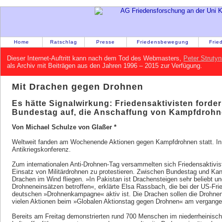
Home
Ratschlag
Presse
Friedensbewegung
Frie
Dieser Internet-Auftritt kann nach dem Tod des Webmasters,
Peter Strutyn
als Archiv mit Beiträgen aus den Jahren 1996 – 2015 zur Verfügung.
Mit Drachen gegen Drohnen
Es hätte Signalwirkung: Friedensaktivisten ford
Bundestag auf, die Anschaffung von Kampfdroh
Von Michael Schulze von Glaßer *
Weltweit fanden am Wochenende Aktionen gegen Kampfdrohnen statt. In 
Antikriegskonferenz.
Zum internationalen Anti-Drohnen-Tag versammelten sich Friedensaktivi
Einsatz von Militärdrohnen zu protestieren. Zwischen Bundestag und Ka
Drachen im Wind fliegen. »In Pakistan ist Drachensteigen sehr beliebt un
Drohneneinsätzen betroffen«, erklärte Elsa Rassbach, die bei der US-Fr
deutschen »Drohnenkampagne« aktiv ist. Die Drachen sollen die Drohnen
vielen Aktionen beim »Globalen Aktionstag gegen Drohnen« am vergan
Bereits am Freitag demonstrierten rund 700 Menschen im niederrheinisc