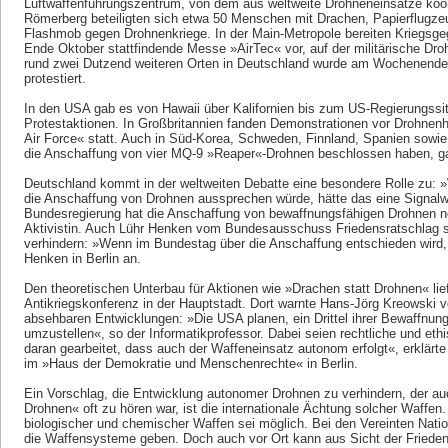
Luftwaffenführungszentrum, von dem aus weltweite Drohneneinsätze koord
Römerberg beteiligten sich etwa 50 Menschen mit Drachen, Papierflugz
Flashmob gegen Drohnenkriege. In der Main-Metropole bereiten Kriegsge
Ende Oktober stattfindende Messe »AirTec« vor, auf der militärische Dro
rund zwei Dutzend weiteren Orten in Deutschland wurde am Wochenende 
protestiert.
In den USA gab es von Hawaii über Kalifornien bis zum US-Regierungssi
Protestaktionen. In Großbritannien fanden Demonstrationen vor Drohnenh
Air Force« statt. Auch in Süd-Korea, Schweden, Finnland, Spanien sowi
die Anschaffung von vier MQ-9 »Reaper«-Drohnen beschlossen haben, ga
Deutschland kommt in der weltweiten Debatte eine besondere Rolle zu: 
die Anschaffung von Drohnen aussprechen würde, hätte das eine Signalw
Bundesregierung hat die Anschaffung von bewaffnungsfähigen Drohnen no
Aktivistin. Auch Lühr Henken vom Bundesausschuss Friedensratschlag 
verhindern: »Wenn im Bundestag über die Anschaffung entschieden wird, 
Henken in Berlin an.
Den theoretischen Unterbau für Aktionen wie »Drachen statt Drohnen« l
Antikriegskonferenz in der Hauptstadt. Dort warnte Hans-Jörg Kreowski v
absehbaren Entwicklungen: »Die USA planen, ein Drittel ihrer Bewaffnung
umzustellen«, so der Informatikprofessor. Dabei seien rechtliche und eth
daran gearbeitet, dass auch der Waffeneinsatz autonom erfolgt«, erklär
im »Haus der Demokratie und Menschenrechte« in Berlin.
Ein Vorschlag, die Entwicklung autonomer Drohnen zu verhindern, der a
Drohnen« oft zu hören war, ist die internationale Ächtung solcher Waffen
biologischer und chemischer Waffen sei möglich. Bei den Vereinten Nati
die Waffensysteme geben. Doch auch vor Ort kann aus Sicht der Frieden