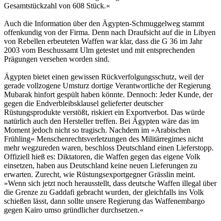
Gesamtstückzahl von 608 Stück.«
Auch die Information über den Ägypten-Schmuggelweg stammt
offenkundig von der Firma. Denn nach Draufsicht auf die in Libyen
von Rebellen erbeuteten Waffen war klar, dass die G 36 im Jahr
2003 vom Beschussamt Ulm getestet und mit entsprechenden
Prägungen versehen worden sind.
Ägypten bietet einen gewissen Rückverfolgungsschutz, weil der
gerade vollzogene Umsturz dortige Verantwortliche der Regierung
Mubarak hinfort gespült haben könnte. Dennoch: Jeder Kunde, der
gegen die Endverbleibsklausel gelieferter deutscher
Rüstungsprodukte verstößt, riskiert ein Exportverbot. Das würde
natürlich auch den Hersteller treffen. Bei Ägypten wäre das im
Moment jedoch nicht so tragisch. Nachdem im »Arabischen
Frühling« Menschenrechtsverletzungen des Militärregimes nicht
mehr wegzureden waren, beschloss Deutschland einen Lieferstopp.
Offiziell hieß es: Diktatoren, die Waffen gegen das eigene Volk
einsetzen, haben aus Deutschland keine neuen Lieferungen zu
erwarten. Zurecht, wie Rüstungsexportgegner Grässlin meint.
»Wenn sich jetzt noch herausstellt, dass deutsche Waffen illegal über
die Grenze zu Gaddafi gebracht wurden, der gleichfalls ins Volk
schießen lässt, dann sollte unsere Regierung das Waffenembargo
gegen Kairo umso gründlicher durchsetzen.«