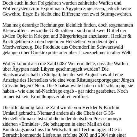
Doch auch in den Folgejahren wurden zahlreiche Waffen und
Waffensystem zum Export nach Ägypten zugelassen, jedoch keine
Gewehre. Ergo: Es bleibt eine Differenz von zwei Sturmgewehren.
Man mag derartige Rechnungen kleinlich finden, doch sogenannten
Kleinwaffen - wozu die G 36 zählen - sind rund zwei Drittel der
zivilen Opfer in Kriegen und Bürgerkriegen anzulasten. Heckler &
Koch gehören zu den begehrten Herstellern von derartigem
Mordwerkzeug. Die Produkte aus Oberndorf im Schwarzwald
gelangen über Direktexporte oder über Lizenznehmer in aller Welt.
Woher kommt also die Zahl 608? Wer ermittelte, dass die Waffen
über Ägypten nach Libyen geschmuggelt wurden? Die
Staatsanwaltschaft in Stuttgart, bei der seit August sowohl eine
Anzeige des Herstellers wie eine vom Rüstungsexportgegner Jürgen
Grässlin liegen? Nein. Die Staatsanwälte haben nicht schlampig, sie
haben - wie eine nd-Nachfrage ergab - gar nicht gearbeitet. Noch
immer ist kein Ermittlungsverfahren eröffnet.
Die offenkundig falsche Zahl wurde von Heckler & Koch in
Umlauf gebracht. Niemand anders als die Chefs der G 36-
Herstellerfirma selbst sind die in der deutschen Presse anonym
zitierten »Ermittler«. Sie behaupten in einer Mail an den
Bundestagsausschuss für Wirtschaft und Technologie: »Die in
Betracht kommende Lieferung erfolgte 2003 und 2004 mit einer