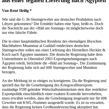
aus einer legalen Lieferung nach Ägypten
Von René Heilig *
Wie sind die G 36-Sturmgewehre aus deutscher Produktion nach
Libyen gekommen? Die Ermittler haben eine Spur, heißt es. Doch
die Nachricht aus der »Bild am Sonntag« ist möglicherweise doch
nur eine falsche Fährte.
Die in einer hauptstädtischen Residenz des ehemaligen libyschen
Machthabers Muammar al Gaddafi entdeckten deutschen
Sturmgewehre sollen aus einer Lieferung des Herstellers Heckler &
Koch nach Ägypten stammen. Die deutsche Regierung habe dem
Unternehmen in Oberndorf 2003 Exportgenehmigungen nach
Ägypten erteilt, berichtete die »Bild am Sonntag«. Die Zustimmung
der Regierung habe sich auf 608 Sturmgewehre und Munition
bezogen.
An der Meldung ist so einiges zu korrigieren. Da die Regierung und
speziell das für die Genehmigung des Kriegswaffenexports
zuständige FDP-gelenkte Wirtschaftsministerium stets ihre restriktive
Exportpolitik einschließlich einer exakten Kontrolle hervorheben,
muss erwähnt werden, dass die Genehmigung insgesamt nur für 606
Gewehre mit KWL-Nummer ausgestellt wurde. Es ist zu erwarten,
dass die Regierung keinen Großkundenzuschlag akzeptiert hat.