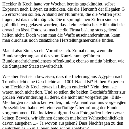
Heckler & Koch hatte vor Wochen bereits angekündigt, selbst
Experten nach Libyen zu schicken, die die Herkunft der illegalen G
36 erforschen sollten. Anhand der Nummern, die die Waffen jetzt
tragen, ist das nicht möglich. Die ursprünglichen Ziffern sind so
gründlich weggelasert worden, dass kein technisches Hilfsmittel sie
erwachen lässt. Fotos, so machte die Firma bislang stets geltend,
helfen nicht. Doch wenn man die Waffe auseinandernimmt, kann
man durchaus noch zusätzliche Herstellungsmerkmale finden.
Macht also Sinn, so ein Vorortbesuch. Zumal dann, wenn die
Bundesregierung samt des vom Kanzleramt geführten
Bundesnachrichtendienstes offenkundig ebenso untätig bleiben wie
die Stuttgarter Staatsanwaltschaft.
Wie aber lässt sich beweisen, dass die Lieferung aus Ägypten nach
Tripolis nicht eine Geschichte aus 1001 Nacht ist? Haben Experten
von Heckler & Koch etwas in Libyen entdeckt? Nein, denn sie
waren noch nicht dort. Und so teilen die beiden Geschäftsführer zur
großen Verwunderung all derer, die nicht nur vorgefertigte »Bild«-
Meldungen nachdrucken wollen, mit: »Anhand von uns vorgelegten
Pressebildern haben wir eine vorläufige Überprüfung der Funde
vorgenommen. Die Indizien aufgrund von Fotografien liefern zwar
keinen Beweis, wir können dennoch mit hoher Wahrscheinlichkeit
davon ausgehen ...« Ja wovon ausgehen? Dass Nachfragen zu den
deutschen G 36 in Libyen bald schon abebben?