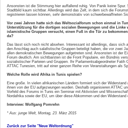
Ansonsten ist die Stimmung hier auffallend ruhig. Von Panik keine Spur
Stadtbild kaum sichtbar. Allerdings wird das Zelt, in dem sich die Forum
registrieren lassen können, sehr demonstrativ von schwerbewaffneten Si
Vor zwei Jahren hatte sich das Weltsozialforum schon einmal in Tuni
Unterstützung für die dortigen sozialen Bewegungen und die Linke w
islamistische Gruppen versucht, einen Fuß in die Tür zu bekommen. 
da?
Das lässt sich noch nicht absehen. Interessant ist allerdings, dass sich
den Anschlag auch salafistische Gruppen beteiligt haben, die vor zwei J
allen demokratischen Bewegungen aufgetreten sind. Ansonsten ist der Ei
Forum deutlich. Am sichtbarsten ist die Front Populaire, ein Bündnis ve
sozialistischer Parteien und Gruppen. Ihr Parlamentsabgeordneter Fatih 
ATTAC Tunesien, tritt auf einer ganzen Reihe von Veranstaltungen als Sp
Welche Rolle wird Afrika in Tunis spielen?
Eine große. In vielen afrikanischen Ländern formiert sich der Widerstan
ihnen von der EU aufgezwungen wurden. Deshalb organisieren ATTAC un
Vorfeld des Forums in Tunis ein Seminar mit Aktivisten und Wissenschaf
Nordafrika sowie der EU, um über diese Abkommen und den Widerstand 
Interview: Wolfgang Pomrehn
* Aus: junge Welt, Montag, 23. März 2015
Zurück zur Seite "Neue Weltordnung"