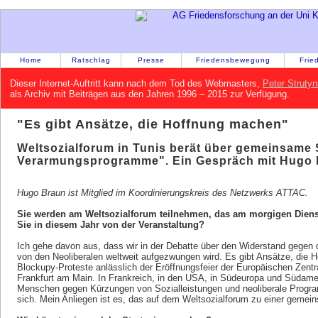
Home
Ratschlag
Presse
Friedensbewegung
Frie
Dieser Internet-Auftritt kann nach dem Tod des Webmasters,
Peter Strutyn
als Archiv mit Beiträgen aus den Jahren 1996 – 2015 zur Verfügung.
"Es gibt Ansätze, die Hoffnung machen"
Weltsozialforum in Tunis berät über gemeinsame 
Verarmungsprogramme". Ein Gespräch mit Hugo 
Hugo Braun ist Mitglied im Koordinierungskreis des Netzwerks ATTAC.
Sie werden am Weltsozialforum teilnehmen, das am morgigen Dienst
Sie in diesem Jahr von der Veranstaltung?
Ich gehe davon aus, dass wir in der Debatte über den Widerstand gegen
von den Neoliberalen weltweit aufgezwungen wird. Es gibt Ansätze, die 
Blockupy-Proteste anlässlich der Eröffnungsfeier der Europäischen Zent
Frankfurt am Main. In Frankreich, in den USA, in Südeuropa und Südamer
Menschen gegen Kürzungen von Sozialleistungen und neoliberale Progra
sich. Mein Anliegen ist es, das auf dem Weltsozialforum zu einer geme