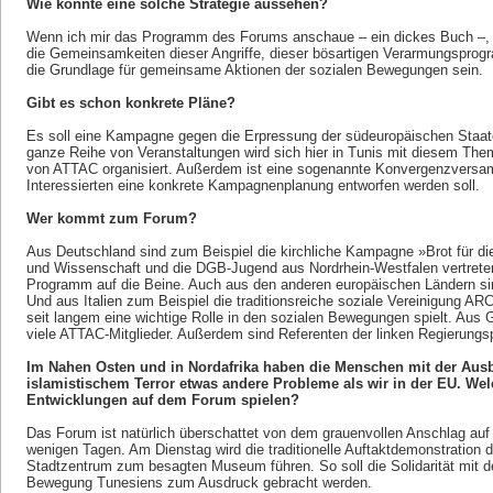
Wie könnte eine solche Strategie aussehen?
Wenn ich mir das Programm des Forums anschaue – ein dickes Buch –, d
die Gemeinsamkeiten dieser Angriffe, dieser bösartigen Verarmungspro
die Grundlage für gemeinsame Aktionen der sozialen Bewegungen sein.
Gibt es schon konkrete Pläne?
Es soll eine Kampagne gegen die Erpressung der südeuropäischen Staa
ganze Reihe von Veranstaltungen wird sich hier in Tunis mit diesem The
von ATTAC organisiert. Außerdem ist eine sogenannte Konvergenzversamm
Interessierten eine konkrete Kampagnenplanung entworfen werden soll.
Wer kommt zum Forum?
Aus Deutschland sind zum Beispiel die kirchliche Kampagne »Brot für di
und Wissenschaft und die DGB-Jugend aus Nordrhein-Westfalen vertreten.
Programm auf die Beine. Auch aus den anderen europäischen Ländern si
Und aus Italien zum Beispiel die traditionsreiche soziale Vereinigung ARCI,
seit langem eine wichtige Rolle in den sozialen Bewegungen spielt. Au
viele ATTAC-Mitglieder. Außerdem sind Referenten der linken Regierungsp
Im Nahen Osten und in Nordafrika haben die Menschen mit der Ausb
islamistischem Terror etwas andere Probleme als wir in der EU. We
Entwicklungen auf dem Forum spielen?
Das Forum ist natürlich überschattet von dem grauenvollen Anschlag auf
wenigen Tagen. Am Dienstag wird die traditionelle Auftaktdemonstration
Stadtzentrum zum besagten Museum führen. So soll die Solidarität mit 
Bewegung Tunesiens zum Ausdruck gebracht werden.