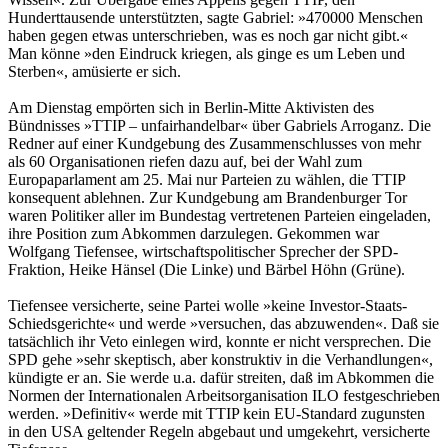
Hunderttausende unterstützten, sagte Gabriel: »470000 Menschen
haben gegen etwas unterschrieben, was es noch gar nicht gibt.«
Man könne »den Eindruck kriegen, als ginge es um Leben und
Sterben«, amüsierte er sich.
Am Dienstag empörten sich in Berlin-Mitte Aktivisten des
Bündnisses »TTIP – unfairhandelbar« über Gabriels Arroganz. Die
Redner auf einer Kundgebung des Zusammenschlusses von mehr
als 60 Organisationen riefen dazu auf, bei der Wahl zum
Europaparlament am 25. Mai nur Parteien zu wählen, die TTIP
konsequent ablehnen. Zur Kundgebung am Brandenburger Tor
waren Politiker aller im Bundestag vertretenen Parteien eingeladen,
ihre Position zum Abkommen darzulegen. Gekommen war
Wolfgang Tiefensee, wirtschaftspolitischer Sprecher der SPD-
Fraktion, Heike Hänsel (Die Linke) und Bärbel Höhn (Grüne).
Tiefensee versicherte, seine Partei wolle »keine Investor-Staats-
Schiedsgerichte« und werde »versuchen, das abzuwenden«. Daß sie
tatsächlich ihr Veto einlegen wird, konnte er nicht versprechen. Die
SPD gehe »sehr skeptisch, aber konstruktiv in die Verhandlungen«,
kündigte er an. Sie werde u.a. dafür streiten, daß im Abkommen die
Normen der Internationalen Arbeitsorganisation ILO festgeschrieben
werden. »Definitiv« werde mit TTIP kein EU-Standard zugunsten
in den USA geltender Regeln abgebaut und umgekehrt, versicherte