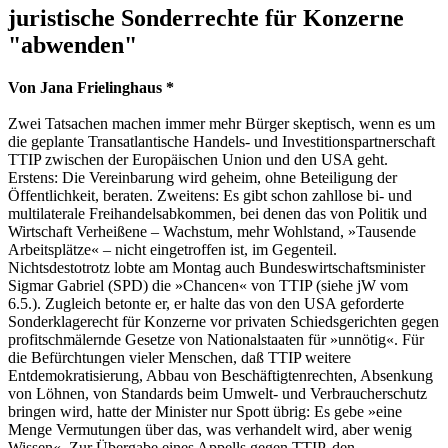
juristische Sonderrechte für Konzerne
"abwenden"
Von Jana Frielinghaus *
Zwei Tatsachen machen immer mehr Bürger skeptisch, wenn es um
die geplante Transatlantische Handels- und Investitionspartnerschaft
TTIP zwischen der Europäischen Union und den USA geht.
Erstens: Die Vereinbarung wird geheim, ohne Beteiligung der
Öffentlichkeit, beraten. Zweitens: Es gibt schon zahllose bi- und
multilaterale Freihandelsabkommen, bei denen das von Politik und
Wirtschaft Verheißene – Wachstum, mehr Wohlstand, »Tausende
Arbeitsplätze« – nicht eingetroffen ist, im Gegenteil.
Nichtsdestotrotz lobte am Montag auch Bundeswirtschaftsminister
Sigmar Gabriel (SPD) die »Chancen« von TTIP (siehe jW vom
6.5.). Zugleich betonte er, er halte das von den USA geforderte
Sonderklagerecht für Konzerne vor privaten Schiedsgerichten gegen
profitschmälernde Gesetze von Nationalstaaten für »unnötig«. Für
die Befürchtungen vieler Menschen, daß TTIP weitere
Entdemokratisierung, Abbau von Beschäftigtenrechten, Absenkung
von Löhnen, von Standards beim Umwelt- und Verbraucherschutz
bringen wird, hatte der Minister nur Spott übrig: Es gebe »eine
Menge Vermutungen über das, was verhandelt wird, aber wenig
Wissen«. Zur Übergabe eines Appells gegen TTIP, den