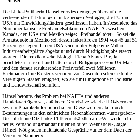
Tiefensee.
Die Linke-Politikerin Hänsel verwies demgegenüber auf die
verheerenden Erfahrungen mit bisherigen Verträgen, die EU und
USA mit Entwicklungsländern geschlossen haben. Insbesondere das
Nordamerikanische Freihandelsabkommen NAFTA zwischen
Kanada, den USA und Mexiko zeige: »Freihandel tötet.« So sei die
Armutsquote in Mexiko seit dessen Inkrafttreten 1994 von 45 auf 51
Prozent gestiegen. In den USA seien in der Folge eine Million
Industriearbeitsplätze abgebaut und durch Niedriglohnjobs ersetzt
worden. Die mexikanische Biologin Elena Alvarez Buylla
berichtete, in ihrem Land hätten durch Billigimporte von US-Mais
und den daraus resultierenden Preisverfall zwei Millionen
Kleinbauern ihre Existenz verloren. Zu Tausenden seien sie in die
Vereinigten Staaten emigriert, wo sie für Hungerlöhne in Industrie
und Landwirtschaft schuften.
Hänsel betonte, das Problem bei NAFTA und anderen
Handelsverträgen sei, daß heere Grundsätze wie die ILO-Normen
zwar in Präambeln formuliert seien. Diese würden aber durch
Bestimmungen in den zahlreichen Nebenabkommen »untergraben«.
Deshalb lehne Die Linke TTIP grundsätzlich ab. »Wir wollen ein
neues Verhandlungsmandat für einen fairen Welthandel«, sagte
Hänsel. Nötig seien multilaterale Gespräche »unter dem Dach der
Vereinten Nationen«.