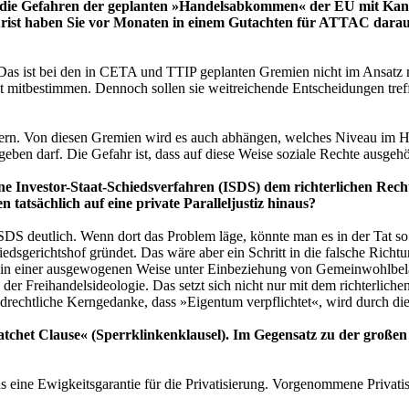
m die Gefahren der geplanten »Handelsabkommen« der EU mit Ka
urist haben Sie vor Monaten in einem Gutachten für ATTAC dara
 ist bei den in CETA und TTIP geplanten Gremien nicht im Ansatz reali
ht mitbestimmen. Dennoch sollen sie weitreichende Entscheidungen treffe
. Von diesen Gremien wird es auch abhängen, welches Niveau im Hinb
geben darf. Die Gefahr ist, dass auf diese Weise soziale Rechte ausgeh
ene Investor-Staat-Schiedsverfahren (ISDS) dem richterlichen Re
 tatsächlich auf eine private Paralleljustiz hinaus?
 ISDS deutlich. Wenn dort das Problem läge, könnte man es in der Tat 
edsgerichtshof gründet. Das wäre aber ein Schritt in die falsche Richtu
s in einer ausgewogenen Weise unter Einbeziehung von Gemeinwohlbelan
n der Freihandelsideologie. Das setzt sich nicht nur mit dem richterl
rechtliche Kerngedanke, dass »Eigentum verpflichtet«, wird durch di
chet Clause« (Sperrklinkenklausel). Im Gegensatz zu der großen B
s eine Ewigkeitsgarantie für die Privatisierung. Vorgenommene Privati