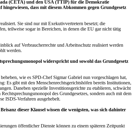
nada (CETA) und den USA (TTIP) für die Demokratie
uf hingewiesen, dass mit diesem Abkommen gegen Grundgesetz
siert. Sie sind nur mit Exekutivvertretern besetzt; die
n, teilweise sogar in Bereichen, in denen die EU gar nicht tätig
lick auf Verbraucherrechte und Arbeitsschutz realisiert werden
öhlt werden.
chtsprechungsmonopol widerspricht und sowohl das Grundgesetz
so beheben, wie es SPD-Chef Sigmar Gabriel nun vorgeschlagen hat,
ng: Es gibt mit den Menschenrechtsgerichtshöfen bereits Institutionen,
gen. Daneben spezielle Investitionsgerichte zu etablieren, schwächt
ichen Rechtsprechungsmonopol des Grundgesetzes, sondern auch mit dem
ese ISDS-Verfahren ausgehebelt.
risanz dieser Klausel wissen die wenigsten, was sich dahinter
sierungen öffentlicher Dienste können zu einem späteren Zeitpunkt