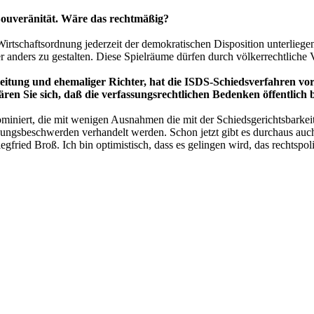
 Souveränität. Wäre das rechtmäßig?
rtschaftsordnung jederzeit der demokratischen Disposition unterliegen
r anders zu gestalten. Diese Spielräume dürfen durch völkerrechtliche 
eitung und ehemaliger Richter, hat die ISDS-Schiedsverfahren vor
klären Sie sich, daß die verfassungsrechtlichen Bedenken öffentli
ominiert, die mit wenigen Ausnahmen die mit der Schiedsgerichtsbarkei
gsbeschwerden verhandelt werden. Schon jetzt gibt es durchaus auch p
fried Broß. Ich bin optimistisch, dass es gelingen wird, das rechtspol