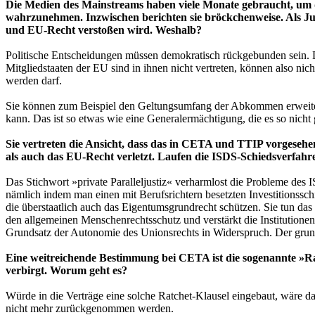
Die Medien des Mainstreams haben viele Monate gebraucht, u
wahrzunehmen. Inzwischen berichten sie bröckchenweise. Als J
und EU-Recht verstoßen wird. Weshalb?
Politische Entscheidungen müssen demokratisch rückgebunden sein. Das
Mitgliedstaaten der EU sind in ihnen nicht vertreten, können also nic
werden darf.
Sie können zum Beispiel den Geltungsumfang der Abkommen erweitern
kann. Das ist so etwas wie eine Generalermächtigung, die es so nicht 
Sie vertreten die Ansicht, dass das in CETA und TTIP vorgeseh
als auch das EU-Recht verletzt. Laufen die ISDS-Schiedsverfahren
Das Stichwort »private Paralleljustiz« verharmlost die Probleme des
nämlich indem man einen mit Berufsrichtern besetzten Investitionsschi
die überstaatlich auch das Eigentumsgrundrecht schützen. Sie tun da
den allgemeinen Menschenrechtsschutz und verstärkt die Institutione
Grundsatz der Autonomie des Unionsrechts in Widerspruch. Der grund
Eine weitreichende Bestimmung bei CETA ist die sogenannte »Rat
verbirgt. Worum geht es?
Würde in die Verträge eine solche Ratchet-Klausel eingebaut, wäre da
nicht mehr zurückgenommen werden.