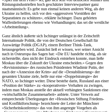
Rüstungsindustriellen hoch geschätzter Interviewpartner ganz
staatsmännisch: Es gebe nun einmal keinen anderen Weg, als der
Ukraine zu helfen, sich vor den »aggressiven Vorstößen der
Separatisten zu schützen«, erklärte Ischinger. Dazu gehörten
Waffenlieferungen ebenso wie Verhandlungen; das sei die westliche
»Arbeitsteilung«.
Ganz ähnlich äußerte sich Ischinger unlängst in der Zeitschrift
Internationale Politik, die von der Deutschen Gesellschaft für
Auswärtige Politik (DGAP), einem Berliner Think-Tank,
herausgegeben wird. Zunächst ließ er wissen, wer seiner Ansicht
nach in Osteuropa das Sagen hat: »Die EU handelte richtig, als sie
sicherstellte, dass nicht der Eindruck entstehen konnte, man ließe
Moskau über die Zukunft der Ukraine entscheiden.« Gegen den
»Revisionismus« des russischen Präsidenten Wladimir Putin, der
nach der »Annexion der Krim« auf die »Destabilisierung« der
gesamten Ukraine ziele, helfe nur eine »Doppelstrategie« der
NATO, so Ischinger weiter. Diese bestehe darin, Russland aus einer
»Position der Stärke« zu »kooperativem« Verhalten zu zwingen,
indem man Moskau anstelle der aktuell verhängten Sanktionen eine
»wirtschaftliche Zusammenarbeit« anbiete. Unter Verweis auf
entsprechende Überlegungen der »Hessischen Stiftung Friedens-
und Konfliktforschung« bezeichnete der Leiter der Münchner
»Sicherheitskonferenz« das von ihm angeregte Vorgehen als