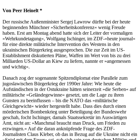
Von Peer Heinelt *
Der russische Außenminister Sergej Lawrow dürfte bei der heute
beginnenden Münchner »Sicherheitskonferenz« wenig Freude
haben. Erst am Montag abend hatte sich der Leiter der vormaligen
»Wehrkundetagung«, Wolfgang Ischinger, im ZDF-»heute journal«
für eine direkte militärische Intervention des Westens in den
ukrainischen Bürgerkrieg ausgesprochen. Die zur Zeit im US-
Establishment diskutierten Pläne, Waffen im Wert von bis zu drei
Milliarden US-Dollar an Kiew zu liefern, nannte er »angemessen
und wichtig«.
Danach zog der sogenannte Spitzendiplomat eine Parallele zum
jugoslawischen Bürgerkrieg der 1990er Jahre: Wie heute die
Aufständischen in der Ostukraine hätten seinerzeit »die Serben« auf
militärische »Geländegewinne« gesetzt, um die Lage zu ihren
Gunsten zu beeinflussen – bis die NATO das »militärische
Gleichgewicht« wieder hergestellt habe. Dass dies durch einen
mörderischen Bombenkrieg unter Beteiligung der Bundeswehr
geschah, focht Ischinger, damals Staatssekretär im Auswärtigen
Amt, nicht an: »Manchmal braucht man Druck, um Frieden zu
erzwingen.« Auf die daran anknüpfende Frage des ZDF-
Journalisten Claus Kleber, ob das in Bezug auf die Ukraine nicht ein
»Spiel mit dem Feuer« sei, gab sich sein von deutschen Militärs und