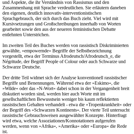
und Aspekte, die ihr Verständnis von Rassismus und den
Zusammenhang mit Sprache verdeutlichen. Sie erläutern daneben
den eigenen, deutlich innovativ-interventionistischen
Sprachgebrauch, der sich durch das Buch zieht. Viel wird mit
Kursivsetzungen und Großschreibungen innerhalb von Worten
gearbeitet sowie den aus der neueren feministischen Debatte
entlehnten Unterstrichen.
Im zweiten Teil des Buches werden von rassistisch Diskriminierten
gewählte, »empowernde« Begriffe der Selbstbezeichnung
vorgestellt, etwa der Terminus Afrodeutsch/Afrodeutsch_e, die
Négritude, der Begriff People of Colour oder auch Schwarze und
Schwarze Deutsche.
Der dritte Teil widmet sich der Analyse konventionell rassistischer
Begriffe und Benennungen. Während etwa der »Eskimo«, die
»Wilde« oder das »N-Wort« dabei schon in der Vergangenheit breit
diskutiert worden sind, werden hier auch Worte mit im
gesellschaftlichen Bewusstsein weniger bis kaum reflektierten
rassistischen Gehalten verhandelt - etwa die »Tropenkrankheit« oder
der Begriff des »Schwarzen Kontinents«. Der vierte Teil untersucht
rassistische Gebrauchsweisen ausgewählter Konzepte. Hinterfragt
wird etwa, welche Assoziationen/Konnotationen aufgerufen
werden, wenn von »Afrika«, »Amerika« oder »Europa« die Rede
ist.