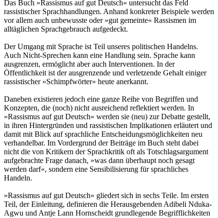
Das Buch »Rassismus auf gut Deutsch« untersucht das Feld
rassistischer Sprachhandlungen. Anhand konkreter Beispiele werden
vor allem auch unbewusste oder »gut gemeinte« Rassismen im
alltäglichen Sprachgebrauch aufgedeckt.
Der Umgang mit Sprache ist Teil unseres politischen Handelns.
Auch Nicht-Sprechen kann eine Handlung sein. Sprache kann
ausgrenzen, ermöglicht aber auch Interventionen. In der
Öffentlichkeit ist der ausgrenzende und verletzende Gehalt einiger
rassistischer »Schimpfwörter« heute anerkannt.
Daneben existieren jedoch eine ganze Reihe von Begriffen und
Konzepten, die (noch) nicht ausreichend reflektiert werden. In
»Rassismus auf gut Deutsch« werden sie (neu) zur Debatte gestellt,
in ihren Hintergründen und rassistischen Implikationen erläutert und
damit mit Blick auf sprachliche Entscheidungsmöglichkeiten neu
verhandelbar. Im Vordergrund der Beiträge im Buch steht dabei
nicht die von Kritikern der Sprachkritik oft als Totschlagsargument
aufgebrachte Frage danach, »was dann überhaupt noch gesagt
werden darf«, sondern eine Sensibilisierung für sprachliches
Handeln.
»Rassismus auf gut Deutsch« gliedert sich in sechs Teile. Im ersten
Teil, der Einleitung, definieren die Herausgebenden Adibeli Nduka-
Agwu und Antje Lann Hornscheidt grundlegende Begrifflichkeiten