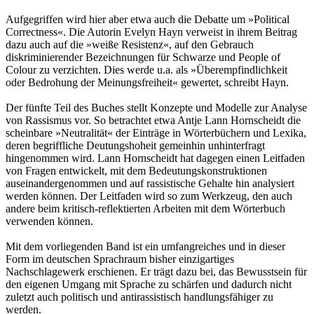
Aufgegriffen wird hier aber etwa auch die Debatte um »Political
Correctness«. Die Autorin Evelyn Hayn verweist in ihrem Beitrag
dazu auch auf die »weiße Resistenz«, auf den Gebrauch
diskriminierender Bezeichnungen für Schwarze und People of
Colour zu verzichten. Dies werde u.a. als »Überempfindlichkeit
oder Bedrohung der Meinungsfreiheit« gewertet, schreibt Hayn.
Der fünfte Teil des Buches stellt Konzepte und Modelle zur Analyse
von Rassismus vor. So betrachtet etwa Antje Lann Hornscheidt die
scheinbare »Neutralität« der Einträge in Wörterbüchern und Lexika,
deren begriffliche Deutungshoheit gemeinhin unhinterfragt
hingenommen wird. Lann Hornscheidt hat dagegen einen Leitfaden
von Fragen entwickelt, mit dem Bedeutungskonstruktionen
auseinandergenommen und auf rassistische Gehalte hin analysiert
werden können. Der Leitfaden wird so zum Werkzeug, den auch
andere beim kritisch-reflektierten Arbeiten mit dem Wörterbuch
verwenden können.
Mit dem vorliegenden Band ist ein umfangreiches und in dieser
Form im deutschen Sprachraum bisher einzigartiges
Nachschlagewerk erschienen. Er trägt dazu bei, das Bewusstsein für
den eigenen Umgang mit Sprache zu schärfen und dadurch nicht
zuletzt auch politisch und antirassistisch handlungsfähiger zu
werden.