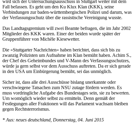
wird sich der Untersuchungsausschuss in Stuttgart weiter mit dem
Fall befassen. Es geht um den Ku Klux Klan (KKK), seine
Verbindungen zur baden-württembergischen Polizei und darum, was
der Verfassungsschutz über die rassistische Vereinigung wusste.
Das Landtagsgremium will zwei Beamte befragen, die im Jahr 2002
Mitglieder des KKK waren. Einer der beiden wurde später der
Gruppenführer von Michèle Kiesewetter.
Die »Stuttgarter Nachrichten« haben berichtet, dass sich bis zu
zwanzig Polizisten um Aufnahme im Klan bemüht haben. Achim S.,
der Chef des Geheimbundes und V-Mann des Verfassungsschutzes,
würde ja gern selbst vor dem Ausschuss auftreten. Da er sich gerade
in den USA um Einbürgerung bemüht, sei das unmöglich.
Sicher ist, dass alle drei Ausschüsse bislang unerkannte oder
verschwiegene Tatsachen zum NSU zutage fördern werden. Es
muss vordringliche Aufgabe des Bundestages sein, sie zu bewerten.
Um womöglich wieder selbst zu ermitteln. Denn gemäß der
Festlegungen aller Fraktionen will das Parlament wachsam bleiben
gegen Rechtsterrorismus.
* Aus: neues deutschland, Donnerstag, 04. Juni 2015