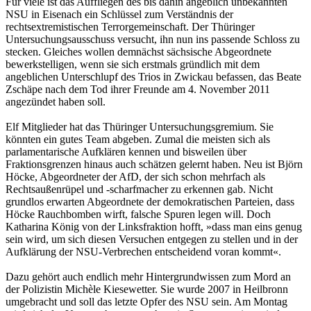
Für viele ist das Auffliegen des bis dahin angeblich unbekannten
NSU in Eisenach ein Schlüssel zum Verständnis der
rechtsextremistischen Terrorgemeinschaft. Der Thüringer
Untersuchungsausschuss versucht, ihn nun ins passende Schloss zu
stecken. Gleiches wollen demnächst sächsische Abgeordnete
bewerkstelligen, wenn sie sich erstmals gründlich mit dem
angeblichen Unterschlupf des Trios in Zwickau befassen, das Beate
Zschäpe nach dem Tod ihrer Freunde am 4. November 2011
angezündet haben soll.
Elf Mitglieder hat das Thüringer Untersuchungsgremium. Sie
könnten ein gutes Team abgeben. Zumal die meisten sich als
parlamentarische Aufklären kennen und bisweilen über
Fraktionsgrenzen hinaus auch schätzen gelernt haben. Neu ist Björn
Höcke, Abgeordneter der AfD, der sich schon mehrfach als
Rechtsaußenrüpel und -scharfmacher zu erkennen gab. Nicht
grundlos erwarten Abgeordnete der demokratischen Parteien, dass
Höcke Rauchbomben wirft, falsche Spuren legen will. Doch
Katharina König von der Linksfraktion hofft, »dass man eins genug
sein wird, um sich diesen Versuchen entgegen zu stellen und in der
Aufklärung der NSU-Verbrechen entscheidend voran kommt«.
Dazu gehört auch endlich mehr Hintergrundwissen zum Mord an
der Polizistin Michèle Kiesewetter. Sie wurde 2007 in Heilbronn
umgebracht und soll das letzte Opfer des NSU sein. Am Montag