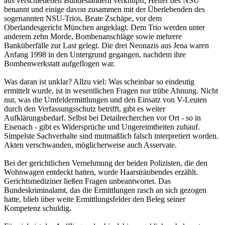
aus verschiedenen Bundesländern verknüpft, Helfer des NSU
benannt und einige davon zusammen mit der Überlebenden des
sogenannten NSU-Trios, Beate Zschäpe, vor dem
Oberlandesgericht München angeklagt. Dem Trio werden unter
anderem zehn Morde, Bombenanschläge sowie mehrere
Banküberfälle zur Last gelegt. Die drei Neonazis aus Jena waren
Anfang 1998 in den Untergrund gegangen, nachdem ihre
Bombenwerkstatt aufgeflogen war.
Was daran ist unklar? Allzu viel: Was scheinbar so eindeutig
ermittelt wurde, ist in wesentlichen Fragen nur trübe Ahnung. Nicht
nur, was die Umfeldermittlungen und den Einsatz von V-Leuten
durch den Verfassungsschutz betrifft, gibt es weiter
Aufklärungsbedarf. Selbst bei Detailrecherchen vor Ort - so in
Eisenach - gibt es Widersprüche und Ungereimtheiten zuhauf.
Simpelste Sachverhalte sind mutmaßlich falsch interpretiert worden.
Akten verschwanden, möglicherweise auch Asservate.
Bei der gerichtlichen Vernehmung der beiden Polizisten, die den
Wohnwagen entdeckt hatten, wurde Haarsträubendes erzählt.
Gerichtsmediziner ließen Fragen unbeantwortet. Das
Bundeskriminalamt, das die Ermittlungen rasch an sich gezogen
hatte, blieb über weite Ermittlungsfelder den Beleg seiner
Kompetenz schuldig.