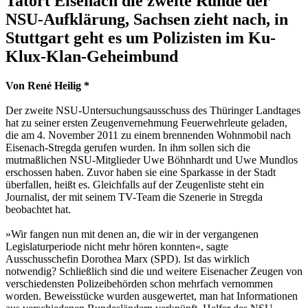
Tatort Eisenach die zweite Runde der
NSU-Aufklärung, Sachsen zieht nach, in
Stuttgart geht es um Polizisten im Ku-
Klux-Klan-Geheimbund
Von René Heilig *
Der zweite NSU-Untersuchungsausschuss des Thüringer Landtages
hat zu seiner ersten Zeugenvernehmung Feuerwehrleute geladen,
die am 4. November 2011 zu einem brennenden Wohnmobil nach
Eisenach-Stregda gerufen wurden. In ihm sollen sich die
mutmaßlichen NSU-Mitglieder Uwe Böhnhardt und Uwe Mundlos
erschossen haben. Zuvor haben sie eine Sparkasse in der Stadt
überfallen, heißt es. Gleichfalls auf der Zeugenliste steht ein
Journalist, der mit seinem TV-Team die Szenerie in Stregda
beobachtet hat.
»Wir fangen nun mit denen an, die wir in der vergangenen
Legislaturperiode nicht mehr hören konnten«, sagte
Ausschusschefin Dorothea Marx (SPD). Ist das wirklich
notwendig? Schließlich sind die und weitere Eisenacher Zeugen von
verschiedensten Polizeibehörden schon mehrfach vernommen
worden. Beweisstücke wurden ausgewertet, man hat Informationen