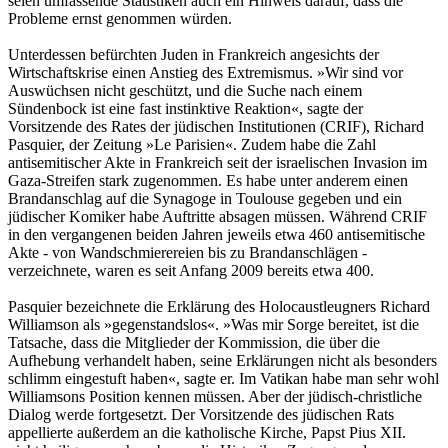
seien umfassende Statistiken auch ein Hinweis darauf, dass die
Probleme ernst genommen würden.
Unterdessen befürchten Juden in Frankreich angesichts der
Wirtschaftskrise einen Anstieg des Extremismus. »Wir sind vor
Auswüchsen nicht geschützt, und die Suche nach einem
Sündenbock ist eine fast instinktive Reaktion«, sagte der
Vorsitzende des Rates der jüdischen Institutionen (CRIF), Richard
Pasquier, der Zeitung »Le Parisien«. Zudem habe die Zahl
antisemitischer Akte in Frankreich seit der israelischen Invasion im
Gaza-Streifen stark zugenommen. Es habe unter anderem einen
Brandanschlag auf die Synagoge in Toulouse gegeben und ein
jüdischer Komiker habe Auftritte absagen müssen. Während CRIF
in den vergangenen beiden Jahren jeweils etwa 460 antisemitische
Akte - von Wandschmierereien bis zu Brandanschlägen -
verzeichnete, waren es seit Anfang 2009 bereits etwa 400.
Pasquier bezeichnete die Erklärung des Holocaustleugners Richard
Williamson als »gegenstandslos«. »Was mir Sorge bereitet, ist die
Tatsache, dass die Mitglieder der Kommission, die über die
Aufhebung verhandelt haben, seine Erklärungen nicht als besonders
schlimm eingestuft haben«, sagte er. Im Vatikan habe man sehr wohl
Williamsons Position kennen müssen. Aber der jüdisch-christliche
Dialog werde fortgesetzt. Der Vorsitzende des jüdischen Rats
appellierte außerdem an die katholische Kirche, Papst Pius XII.