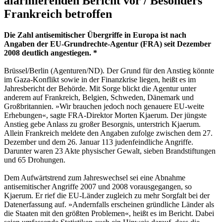
alarmierenden Bericht vor / Besonders
Frankreich betroffen
Die Zahl antisemitischer Übergriffe in Europa ist nach
Angaben der EU-Grundrechte-Agentur (FRA) seit Dezember
2008 deutlich angestiegen. *
Brüssel/Berlin (Agenturen/ND). Der Grund für den Anstieg könnte
im Gaza-Konflikt sowie in der Finanzkrise liegen, heißt es im
Jahresbericht der Behörde. Mit Sorge blickt die Agentur unter
anderem auf Frankreich, Belgien, Schweden, Dänemark und
Großbritannien. »Wir brauchen jedoch noch genauere EU-weite
Erhebungen«, sagte FRA-Direktor Morten Kjaerum. Der jüngste
Anstieg gebe Anlass zu großer Besorgnis, unterstrich Kjaerum.
Allein Frankreich meldete den Angaben zufolge zwischen dem 27.
Dezember und dem 26. Januar 113 judenfeindliche Angriffe.
Darunter waren 23 Akte physischer Gewalt, sieben Brandstiftungen
und 65 Drohungen.
Dem Aufwärtstrend zum Jahreswechsel sei eine Abnahme
antisemitischer Angriffe 2007 und 2008 vorausgegangen, so
Kjaerum. Er rief die EU-Länder zugleich zu mehr Sorgfalt bei der
Datenerfassung auf. »Andernfalls erscheinen gründliche Länder als
die Staaten mit den größten Problemen«, heißt es im Bericht. Dabei