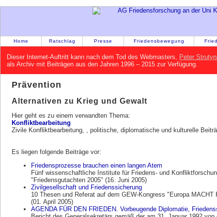
Home
Ratschlag
Presse
Friedensbewegung
Frie
Dieser Internet-Auftritt kann nach dem Tod des Webmasters,
Peter Strutyn
als Archiv mit Beiträgen aus den Jahren 1996 – 2015 zur Verfügung.
Prävention
Alternativen zu Krieg und Gewalt
Hier geht es zu einem verwandten Thema:
Konfliktbearbeitung
Zivile Konfliktbearbeitung, , politische, diplomatische und kulturelle Beitr
Es liegen folgende Beiträge vor:
Friedensprozesse brauchen einen langen Atem
Fünf wissenschaftliche Institute für Friedens- und Konfliktforschu
"Friedensgutachten 2005" (16. Juni 2005)
Zivilgesellschaft und Friedenssicherung
10 Thesen und Referat auf dem GEW-Kongress "Europa MACHT Fri
(01. April 2005)
AGENDA FÜR DEN FRIEDEN. Vorbeugende Diplomatie, Friedenssc
Bericht des Generalsekretärs gemäß der am 31. Januar 1992 von d