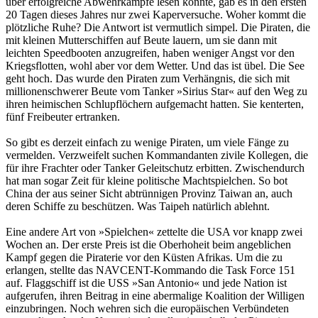
über erfolgreiche Abwehrkämpfe lesen konnte, gab es in den ersten
20 Tagen dieses Jahres nur zwei Kaperversuche. Woher kommt die
plötzliche Ruhe? Die Antwort ist vermutlich simpel. Die Piraten, die
mit kleinen Mutterschiffen auf Beute lauern, um sie dann mit
leichten Speedbooten anzugreifen, haben weniger Angst vor den
Kriegsflotten, wohl aber vor dem Wetter. Und das ist übel. Die See
geht hoch. Das wurde den Piraten zum Verhängnis, die sich mit
millionenschwerer Beute vom Tanker »Sirius Star« auf den Weg zu
ihren heimischen Schlupflöchern aufgemacht hatten. Sie kenterten,
fünf Freibeuter ertranken.
So gibt es derzeit einfach zu wenige Piraten, um viele Fänge zu
vermelden. Verzweifelt suchen Kommandanten zivile Kollegen, die
für ihre Frachter oder Tanker Geleitschutz erbitten. Zwischendurch
hat man sogar Zeit für kleine politische Machtspielchen. So bot
China der aus seiner Sicht abtrünnigen Provinz Taiwan an, auch
deren Schiffe zu beschützen. Was Taipeh natürlich ablehnt.
Eine andere Art von »Spielchen« zettelte die USA vor knapp zwei
Wochen an. Der erste Preis ist die Oberhoheit beim angeblichen
Kampf gegen die Piraterie vor den Küsten Afrikas. Um die zu
erlangen, stellte das NAVCENT-Kommando die Task Force 151
auf. Flaggschiff ist die USS »San Antonio« und jede Nation ist
aufgerufen, ihren Beitrag in eine abermalige Koalition der Willigen
einzubringen. Noch wehren sich die europäischen Verbündeten