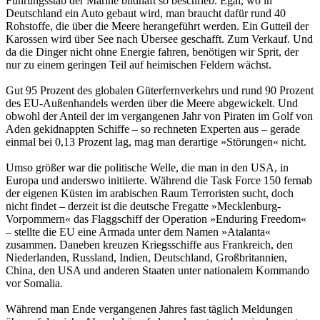
Führungsstab der Marine bildhaft so beschrieb. Egal, wo in
Deutschland ein Auto gebaut wird, man braucht dafür rund 40
Rohstoffe, die über die Meere herangeführt werden. Ein Gutteil der
Karossen wird über See nach Übersee geschafft. Zum Verkauf. Und
da die Dinger nicht ohne Energie fahren, benötigen wir Sprit, der
nur zu einem geringen Teil auf heimischen Feldern wächst.
Gut 95 Prozent des globalen Güterfernverkehrs und rund 90 Prozent
des EU-Außenhandels werden über die Meere abgewickelt. Und
obwohl der Anteil der im vergangenen Jahr von Piraten im Golf von
Aden gekidnappten Schiffe – so rechneten Experten aus – gerade
einmal bei 0,13 Prozent lag, mag man derartige »Störungen« nicht.
Umso größer war die politische Welle, die man in den USA, in
Europa und anderswo initiierte. Während die Task Force 150 fernab
der eigenen Küsten im arabischen Raum Terroristen sucht, doch
nicht findet – derzeit ist die deutsche Fregatte »Mecklenburg-
Vorpommern« das Flaggschiff der Operation »Enduring Freedom«
– stellte die EU eine Armada unter dem Namen »Atalanta«
zusammen. Daneben kreuzen Kriegsschiffe aus Frankreich, den
Niederlanden, Russland, Indien, Deutschland, Großbritannien,
China, den USA und anderen Staaten unter nationalem Kommando
vor Somalia.
Während man Ende vergangenen Jahres fast täglich Meldungen