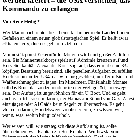
werden kreiert – die USA versuchen, das
Kommando zu erlangen
Von René Heilig *
Wer Marinenachrichten liest, bemerkt: Immer mehr Länder finden
Gefallen an einem neuen globalstrategischen Spiel. Es heißt zwar
»Piratenjagd«, doch es geht um viel mehr.
Marinestützpunkt Eckernförde. Morgen wird dort großer Auftrieb
sein. Ein Marinemusikkorps spielt auf, Admirale kreuzen auf und
Korvettenkapitän Alexander Koch sagt auf, dass er und seine 33-
köpfigen Besatzung bereit sind, alle gestellten Aufgaben zu erfüllen.
Koch kommandiert U34; das wird ausgeschickt, um Terroristen und
Waffenschmuggler zu jagen. Im Mittelmeer. Fünfeinhalb Monate
soll das Boot, das zu den modernsten der Welt gehört, unterwegs
sein. Der Auftrag ist ungewöhnlich für ein U-Boot. Und es geht
auch gar nicht so sehr darum, der Hamas am Strand von Gaza Angst
einzujagen oder Al Qaida beim Segeln zu überraschen. Es geht
vielmehr darum, Handelswege zu observieren, zu wissen, wer,
wann, was, wohin bringt oder holt.
Wer wissen will, wie strategisch diese Aufklärung ist, sollte
übernehmen, was Kapitän zur See Reinhard Wollowski vom