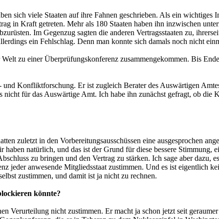
en sich viele Staaten auf ihre Fahnen geschrieben. Als ein wichtiges I
rtrag in Kraft getreten. Mehr als 180 Staaten haben ihn inzwischen u
bzurüsten. Im Gegenzug sagten die anderen Vertragsstaaten zu, ihrersei
lerdings ein Fehlschlag. Denn man konnte sich damals noch nicht einm
r Welt zu einer Überprüfungskonferenz zusammengekommen. Bis Ende 
ns- und Konfliktforschung. Er ist zugleich Berater des Auswärtigen Am
s nicht für das Auswärtige Amt. Ich habe ihn zunächst gefragt, ob die K
r hatten zuletzt in den Vorbereitungsausschüssen eine ausgesprochen a
wir haben natürlich, und das ist der Grund für diese bessere Stimmung, 
 Abschluss zu bringen und den Vertrag zu stärken. Ich sage aber dazu, es
eder anwesende Mitgliedsstaat zustimmen. Und es ist eigentlich kein 
elbst zustimmen, und damit ist ja nicht zu rechnen.
 blockieren könnte?
enen Verurteilung nicht zustimmen. Er macht ja schon jetzt seit geraum