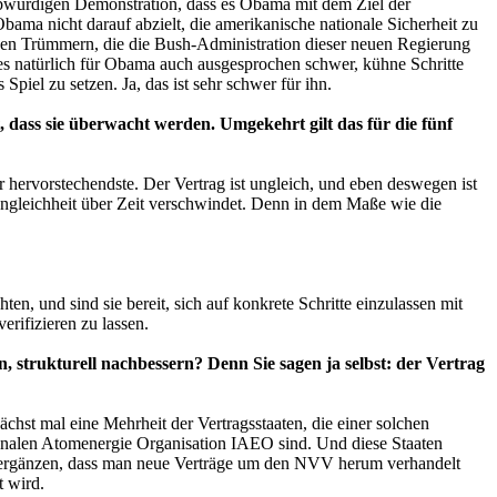
ubwürdigen Demonstration, dass es Obama mit dem Ziel der
bama nicht darauf abzielt, die amerikanische nationale Sicherheit zu
sen Trümmern, die die Bush-Administration dieser neuen Regierung
 es natürlich für Obama auch ausgesprochen schwer, kühne Schritte
iel zu setzen. Ja, das ist sehr schwer für ihn.
 dass sie überwacht werden. Umgekehrt gilt das für die fünf
der hervorstechendste. Der Vertrag ist ungleich, und eben deswegen ist
e Ungleichheit über Zeit verschwindet. Denn in dem Maße wie die
n, und sind sie bereit, sich auf konkrete Schritte einzulassen mit
erifizieren zu lassen.
 strukturell nachbessern? Denn Sie sagen ja selbst: der Vertrag
chst mal eine Mehrheit der Vertragsstaaten, die einer solchen
ionalen Atomenergie Organisation IAEO sind. Und diese Staaten
h zu ergänzen, dass man neue Verträge um den NVV herum verhandelt
t wird.