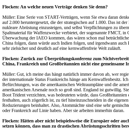
Flocken: An welche neuen Verträge denken Sie denn?
Müller: Eine Serie von START-Verträgen, wenn Sie etwa daran denken,
auf 2.000 heruntergesetzt, die der strategischen auf 1.000. Das ist 
nukleare Abrüstung einzusteigen, und selbst Verpflichtungen zu übe
Spaltmaterial für Waffenzwecke verbietet, der sogenannte FMCT, in
Überwachung der IAEO kommen, das wären schon mal beträchtliche For
China folgen, dann würde auch Indien folgen, und irgendwann auch Pak
sehr zielsicher und deutlich auf eine kernwaffenfreie Welt zuläuft.
Flocken: Zurück zur Überprüfungskonferenz zum Nichtverbreitung
China, Frankreich und Großbritannien nicht eine gemeinsame In
Müller: Gut, ich meine das hängt natürlich immer davon ab, wer regier
der internationale Status Frankreichs hänge am Kernwaffenbesitz. Ich 
Befürchtungen, was die amerikanischen Weltraumpläne und die amerik
amerikanischen Arsenale noch so groß sind. England ist gutwillig. Si
Boot Trident verzichten, was bedeuteten würde, dass Großbritannien
festhalten, auch zögerlich ist, zu tief hineinzuschneiden in die eigene
Reduzierungen beinhaltet. Also, Atommächte sind eine sehr gemischt
oder Frankreich auf Linie haben. Aber sie arbeiten immerhin daran.
Flocken: Hätten aber nicht beispielsweise die Europäer oder a
setzen können, dass man zu drastischen Abrüstungsschritten ber