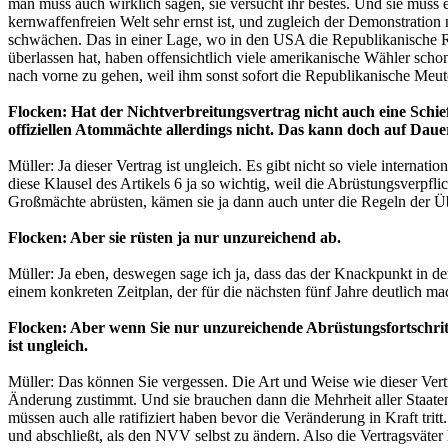
man muss auch wirklich sagen, sie versucht ihr bestes. Und sie mus
kernwaffenfreien Welt sehr ernst ist, und zugleich der Demonstration 
schwächen. Das in einer Lage, wo in den USA die Republikanische R
überlassen hat, haben offensichtlich viele amerikanische Wähler scho
nach vorne zu gehen, weil ihm sonst sofort die Republikanische Meute
Flocken: Hat der Nichtverbreitungsvertrag nicht auch eine Schie
offiziellen Atommächte allerdings nicht. Das kann doch auf Daue
Müller: Ja dieser Vertrag ist ungleich. Es gibt nicht so viele internat
diese Klausel des Artikels 6 ja so wichtig, weil die Abrüstungsverpf
Großmächte abrüsten, kämen sie ja dann auch unter die Regeln der Ü
Flocken: Aber sie rüsten ja nur unzureichend ab.
Müller: Ja eben, deswegen sage ich ja, dass das der Knackpunkt in de
einem konkreten Zeitplan, der für die nächsten fünf Jahre deutlich mach
Flocken: Aber wenn Sie nur unzureichende Abrüstungsfortschritte
ist ungleich.
Müller: Das können Sie vergessen. Die Art und Weise wie dieser Vertr
Änderung zustimmt. Und sie brauchen dann die Mehrheit aller Staate
müssen auch alle ratifiziert haben bevor die Veränderung in Kraft tr
und abschließt, als den NVV selbst zu ändern. Also die Vertragsväter h