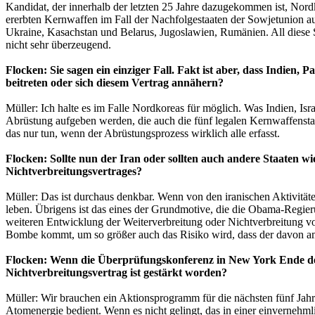
Kandidat, der innerhalb der letzten 25 Jahre dazugekommen ist, Nordk
ererbten Kernwaffen im Fall der Nachfolgestaaten der Sowjetunion auf
Ukraine, Kasachstan und Belarus, Jugoslawien, Rumänien. All diese St
nicht sehr überzeugend.
Flocken: Sie sagen ein einziger Fall. Fakt ist aber, dass Indie
beitreten oder sich diesem Vertrag annähern?
Müller: Ich halte es im Falle Nordkoreas für möglich. Was Indien, I
Abrüstung aufgeben werden, die auch die fünf legalen Kernwaffensta
das nur tun, wenn der Abrüstungsprozess wirklich alle erfasst.
Flocken: Sollte nun der Iran oder sollten auch andere Staaten
Nichtverbreitungsvertrages?
Müller: Das ist durchaus denkbar. Wenn von den iranischen Aktivitäte
leben. Übrigens ist das eines der Grundmotive, die die Obama-Regieru
weiteren Entwicklung der Weiterverbreitung oder Nichtverbreitung vo
Bombe kommt, um so größer auch das Risiko wird, dass der davon am 
Flocken: Wenn die Überprüfungskonferenz in New York Ende des
Nichtverbreitungsvertrag ist gestärkt worden?
Müller: Wir brauchen ein Aktionsprogramm für die nächsten fünf Jahre,
Atomenergie bedient. Wenn es nicht gelingt, das in einer einvernehm