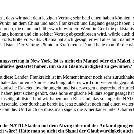
 dass wir nach dem jetzigen Vertrag sehr bald einen haben könnten, d
der Punkt, an dem China und auch Frankreich und England gesagt haben, 
rnehmen, die dann auch überwacht würden. Wenn in Genf die pakistani
 Gang kommt und ein solcher Vertrag abgeschlossen wird, würde auch 
tschritte vorwärts. Obama hat auch gesagt, er will alles tun, damit A
istan. Der Vertrag könnte in Kraft treten. Damit hätte man für die näc
svertrag in New York. Ist es nicht ein Mangel oder ein Makel, da
itiative gestartet haben, um so an Glaubwürdigkeit zu gewinnen?
t diese Länder. Frankreich ist im Moment immer noch sehr zurückhaltend.
halte das für eine Sinnestäuschung, aber es wird dort vielerorts gegla
anische Raketenabwehr angeht und ist deswegen entsprechend zurückha
e haben jetzt sicher gehört, dass hohe englische Militärs sogar gesagt 
 einseitig abrüstet. Und wir haben noch Russland, das solange die NA
n Arsenale, aber durchaus bereit ist, jetzt zunächst noch mal einen weite
e Familie. Und auch da muss man sagen: die Amerikaner unter Obama h
uch die NATO-Staaten mit dem Abzug oder mit der Ankündigung ei
eit wäre? Hätte man so nicht ein Signal der Glaubwürdigkeit auc