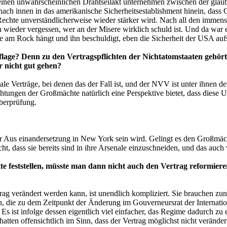
s einen unwahrscheinlichen Drahtseilakt unternehmen zwischen der gla
nach innen in das amerikanische Sicherheitsestablishment hinein, dass O
echte unverständlicherweise wieder stärker wird. Nach all den immen
n wieder vergessen, wer an der Misere wirklich schuld ist. Und da war
 am Rock hängt und ihn beschuldigt, eben die Sicherheit der USA aufs Sp
flage? Denn zu den Vertragspflichten der Nichtatomstaaten gehört,
r nicht gut gehen?
ionale Verträge, bei denen das der Fall ist, und der NVV ist unter ihnen 
lichtungen der Großmächte natürlich eine Perspektive bietet, dass dies
berprüfung.
r Aus einandersetzung in New York sein wird. Gelingt es den Großmächte
t, dass sie bereits sind in ihre Arsenale einzuschneiden, und das auch v
 feststellen, müsste man dann nicht auch den Vertrag reformieren,
ag verändert werden kann, ist unendlich kompliziert. Sie brauchen zunä
n, die zu dem Zeitpunkt der Änderung im Gouverneursrat der Internat
itt. Es ist infolge dessen eigentlich viel einfacher, das Regime dadurc
atten offensichtlich im Sinn, dass der Vertrag möglichst nicht veränder