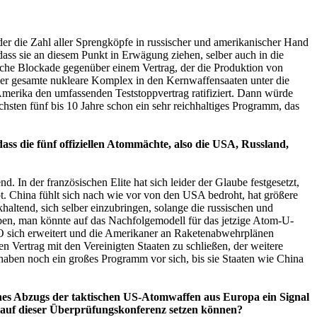
er die Zahl aller Sprengköpfe in russischer und amerikanischer Hand
dass sie an diesem Punkt in Erwägung ziehen, selber auch in die
sche Blockade gegenüber einem Vertrag, der die Produktion von
der gesamte nukleare Komplex in den Kernwaffensaaten unter die
merika den umfassenden Teststoppvertrag ratifiziert. Dann würde
hsten fünf bis 10 Jahre schon ein sehr reichhaltiges Programm, das
ss die fünf offiziellen Atommächte, also die USA, Russland,
 In der französischen Elite hat sich leider der Glaube festgesetzt,
ubt. China fühlt sich nach wie vor von den USA bedroht, hat größere
ltend, sich selber einzubringen, solange die russischen und
haben, man könnte auf das Nachfolgemodell für das jetzige Atom-U-
TO sich erweitert und die Amerikaner an Raketenabwehrplänen
ren Vertrag mit den Vereinigten Staaten zu schließen, der weitere
aben noch ein großes Programm vor sich, bis sie Staaten wie China
nes Abzugs der taktischen US-Atomwaffen aus Europa ein Signal
h auf dieser Überprüfungskonferenz setzen können?