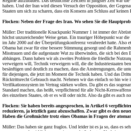
Regime aufzubauen. Das deutlichste Zeichen in jüngster Zeit war di
haben. Und der Iran wird diesen Versuch der Opposition, der Gegenan
Staaten um sich zu scharen, dass ein Konsens am Schluss auf keinen 
Flocken: Neben der Frage des Iran. Wo sehen Sie die Hauptprob
Müller: Der traditionelle Knackpunkt Nummer 1 ist immer der Abrüstu
höchst unzureichender Weise getan. Ein trauriger Höhepunkt war die
im Jahr 2000 auf der Überprüfungskonferenz verabredet hatte. Also et
Obama hat zwar für eine bessere Stimmung gesorgt und die Rahmenb
Misstrauen und die aufgestaute Wut zu überwinden, die sich bei de
abhängen. Dann haben wir als zweites Problem die friedliche Nutzun
verweigern will, Technik verweigern will, die die Industriestaaten 
besänftigen und deutlich zu machen, dass die Anstrengungen, die unte
für diejenigen, die jetzt im Moment die Technik haben. Und das Dritte
Rücktrittsrecht Gebrauch macht. Nehmen wir das einfach so hin wie
Verifikationssystem im Vertrag stärken wollen. Da gibt es das sogena
Standard machen, das heißt, verpflichtend für alle Nicht-Kernwaffen
des einzelnen Staates, ob er es will oder nicht. Also da gibt es auc
Flocken: Sie haben bereits angesprochen, in Artikel 6 verpflicht
reduzieren, ja letztlich ganz abzuschaffen. Zwar gibt es den n
Haben die Großmächte trotz eines Obamas in Fragen der atomar
Müller: Das haben sie ganz fraglos. Und leider ist es ja so, dass es 