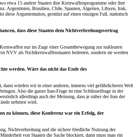
it, wo etwa 15 andere Staaten ihre Kernwaffenprogramme oder ihre
. Argentinien, Brasilien, Chile, Spanien, Algerien, Libyen, Irak,
iese Argumentation, gestützt auf einen einzigen Fall, statistisch
 Chancen, dass diese Staaten dem Nichtverbreitungsvertrag
ihre Kernwaffen nur im Zuge einer Gesamtbewegung zur nuklearen
dem NVV als Nichtkernwaffenstaaten beitreten, sondern sie werden
chte werden. Wäre das nicht das Ende des
t, dann würden wir in einer anderen, immens viel gefährlicheren Welt
ringen. Also die ganze Iran-Frage ist eine Schlüsselfrage in der
sönlich allerdings auch der Meinung, dass je näher der Iran der
 Hände nehmen wird.
n zu können, diese Konferenz war ein Erfolg, der
ung, Nichtverbreitung und die sichere friedliche Nutzung der
 Minderheit von Staaten die Sache blockiert, dann muss man ein