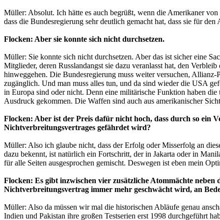
Müller: Absolut. Ich hätte es auch begrüßt, wenn die Amerikaner von
dass die Bundesregierung sehr deutlich gemacht hat, dass sie für den 
Flocken: Aber sie konnte sich nicht durchsetzen.
Müller: Sie konnte sich nicht durchsetzen. Aber das ist sicher eine 
Mitglieder, deren Russlandangst sie dazu veranlasst hat, den Verbleib
hinweggehen. Die Bundesregierung muss weiter versuchen, Allianz-Pa
zugänglich. Und man muss alles tun, und da sind wieder die USA gefor
in Europa sind oder nicht. Denn eine militärische Funktion haben di
Ausdruck gekommen. Die Waffen sind auch aus amerikanischer Sicht 
Flocken: Aber ist der Preis dafür nicht hoch, dass durch so ein
Nichtverbreitungsvertrages gefährdet wird?
Müller: Also ich glaube nicht, dass der Erfolg oder Misserfolg an dies
dazu bekennt, ist natürlich ein Fortschritt, der in Jakarta oder in M
für alle Seiten ausgesprochen gemischt. Deswegen ist eben mein Opt
Flocken: Es gibt inzwischen vier zusätzliche Atommächte neben d
Nichtverbreitungsvertrag immer mehr geschwächt wird, an Bede
Müller: Also da müssen wir mal die historischen Abläufe genau anscha
Indien und Pakistan ihre großen Testserien erst 1998 durchgeführt hab