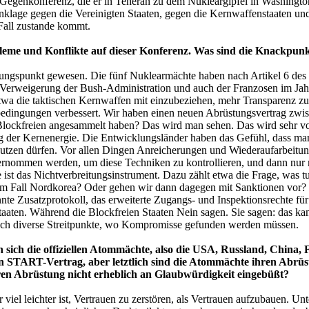
e Gegenkonferenz, die er in Teheran zu dem Nukleargipfel in Washingt
klage gegen die Vereinigten Staaten, gegen die Kernwaffenstaaten und 
Fall zustande kommt.
leme und Konflikte auf dieser Konferenz. Was sind die Knackpun
ngspunkt gewesen. Die fünf Nuklearmächte haben nach Artikel 6 des Ver
 Verweigerung der Bush-Administration und auch der Franzosen im Jah
wa die taktischen Kernwaffen mit einzubeziehen, mehr Transparenz zu ze
edingungen verbessert. Wir haben einen neuen Abrüstungsvertrag zwi
n Blockfreien angesammelt haben? Das wird man sehen. Das wird sehr 
g der Kernenergie. Die Entwicklungsländer haben das Gefühl, dass ma
benutzen dürfen. Vor allen Dingen Anreicherungen und Wiederaufarbeitu
rnommen werden, um diese Techniken zu kontrollieren, und dann nur mul
 ist das Nichtverbreitungsinstrument. Dazu zählt etwa die Frage, was tu
 im Fall Nordkorea? Oder gehen wir dann dagegen mit Sanktionen vor?
nnte Zusatzprotokoll, das erweiterte Zugangs- und Inspektionsrechte fü
staaten. Während die Blockfreien Staaten Nein sagen. Sie sagen: das k
h noch diverse Streitpunkte, wo Kompromisse gefunden werden müssen.
en sich die offiziellen Atommächte, also die USA, Russland, China
euen START-Vertrag, aber letztlich sind die Atommächte ihren Ab
en Abrüstung nicht erheblich an Glaubwürdigkeit eingebüßt?
sehr viel leichter ist, Vertrauen zu zerstören, als Vertrauen aufzubauen