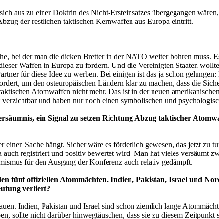
 sich aus zu einer Doktrin des Nicht-Ersteinsatzes übergegangen wären
Abzug der restlichen taktischen Kernwaffen aus Europa eintritt.
Sache, bei der man die dicken Bretter in der NATO weiter bohren muss. E
 dieser Waffen in Europa zu fordern. Und die Vereinigten Staaten wollten
rtner für diese Idee zu werben. Bei einigen ist das ja schon gelungen
dert, um den osteuropäischen Ländern klar zu machen, dass die Sicherh
e taktischen Atomwaffen nicht mehr. Das ist in der neuen amerikanisch
verzichtbar und haben nur noch einen symbolischen und psychologisc
 Versäumnis, ein Signal zu setzen Richtung Abzug taktischer Atom
er einen Sache hängt. Sicher wäre es förderlich gewesen, das jetzt zu t
anila auch registriert und positiv bewertet wird. Man hat vieles versäum
imismus für den Ausgang der Konferenz auch relativ gedämpft.
en fünf offiziellen Atommächten. Indien, Pakistan, Israel und Nor
utung verliert?
uen. Indien, Pakistan und Israel sind schon ziemlich lange Atommächte
en, sollte nicht darüber hinwegtäuschen, dass sie zu diesem Zeitpunkt s