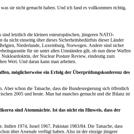
, was sie nicht gemacht haben. Und ich fand es vollkommen richtig,
s sind letztlich die kleinen osteuropäischen, jüngeren NATO-
 da nicht einseitig über dieses Sicherheitsbedürfnis dieser Länder
: Belgien, Niederlande, Luxemburg, Norwegen. Andere sind sicher
eitsgarantie für sie unter allen Umständen gilt, ob nun diese Waffen
en Nukleardoktrin, der Nuclear Posture Review, eindeutig zum
hen Wert. Und daran kann man arbeiten.
waffen, möglicherweise ein Erfolg der Überprüfungskonferenz des
un. Aber schon die Tatsache, dass die Bundesregierung sich öffentlich
t zwischen 2005 und heute. Man hat manches gemacht und die Bilanz ist
dkorea sind Atommächte. Ist das nicht ein Hinweis, dass der
. Indien 1974, Israel 1967, Pakistan 1983/84. Die Tatsache, dass
chon über Arsenale verfügt haben. Also ist der einzige jüngere