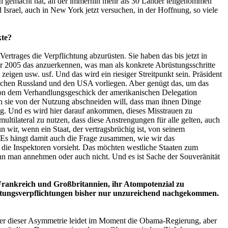
on gemacht hat, an der immerhin mehr als 30 Länder teilgenommen
Israel, auch in New York jetzt versuchen, in der Hoffnung, so viele
kte?
trages die Verpflichtung abzurüsten. Sie haben das bis jetzt in
r 2005 das anzuerkennen, was man als konkrete Abrüstungsschritte
igen usw. usf. Und das wird ein riesiger Streitpunkt sein. Präsident
schen Russland und den USA vorliegen. Aber genügt das, um das
von dem Verhandlungsgeschick der amerikanischen Delegation
n sie von der Nutzung abschneiden will, dass man ihnen Dinge
ng. Und es wird hier darauf ankommen, dieses Misstrauen zu
tilateral zu nutzen, dass diese Anstrengungen für alle gelten, auch
n wir, wenn ein Staat, der vertragsbrüchig ist, von seinem
 Es hängt damit auch die Frage zusammen, wie wir das
r die Inspektoren vorsieht. Das möchten westliche Staaten zum
ann man annehmen oder auch nicht. Und es ist Sache der Souveränität
, Frankreich und Großbritannien, ihr Atompotenzial zu
rüstungsverpflichtungen bisher nur unzureichend nachgekommen.
. Unter dieser Asymmetrie leidet im Moment die Obama-Regierung, aber