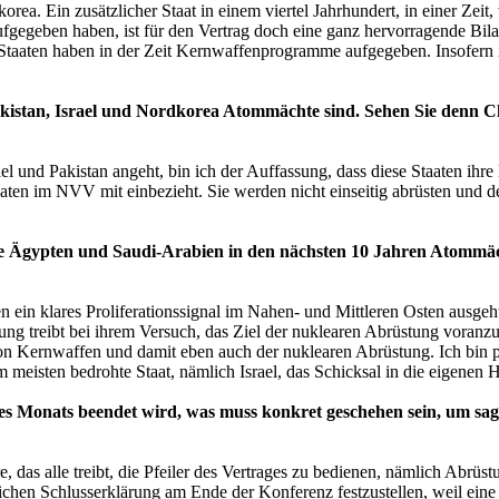
orea. Ein zusätzlicher Staat in einem viertel Jahrhundert, in einer Ze
gegeben haben, ist für den Vertrag doch eine ganz hervorragende Bilanz
aaten haben in der Zeit Kernwaffenprogramme aufgegeben. Insofern ist d
n, Pakistan, Israel und Nordkorea Atommächte sind. Sehen Sie denn
srael und Pakistan angeht, bin ich der Auffassung, dass diese Staaten 
aten im NVV mit einbezieht. Sie werden nicht einseitig abrüsten und 
 wie Ägypten und Saudi-Arabien in den nächsten 10 Jahren Atommä
n ein klares Proliferationssignal im Nahen- und Mittleren Osten ausgeh
ng treibt bei ihrem Versuch, das Ziel der nuklearen Abrüstung voranzub
n Kernwaffen und damit eben auch der nuklearen Abrüstung. Ich bin per
meisten bedrohte Staat, nämlich Israel, das Schicksal in die eigenen
 Monats beendet wird, was muss konkret geschehen sein, um sage
 das alle treibt, die Pfeiler des Vertrages zu bedienen, nämlich Abrüst
lichen Schlusserklärung am Ende der Konferenz festzustellen, weil eine