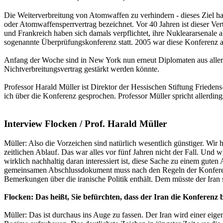
Die Weiterverbreitung von Atomwaffen zu verhindern - dieses Ziel hab
oder Atomwaffensperrvertrag bezeichnet. Vor 40 Jahren ist dieser Ve
und Frankreich haben sich damals verpflichtet, ihre Nukleararsenale a
sogenannte Überprüfungskonferenz statt. 2005 war diese Konferenz al
Anfang der Woche sind in New York nun erneut Diplomaten aus alle
Nichtverbreitungsvertrag gestärkt werden könnte.
Professor Harald Müller ist Direktor der Hessischen Stiftung Friede
ich über die Konferenz gesprochen. Professor Müller spricht allerding
Interview Flocken / Prof. Harald Müller
Müller: Also die Vorzeichen sind natürlich wesentlich günstiger. Wi
zeitlichen Ablauf. Das war alles vor fünf Jahren nicht der Fall. Und 
wirklich nachhaltig daran interessiert ist, diese Sache zu einem guten
gemeinsamen Abschlussdokument muss nach den Regeln der Konferenz j
Bemerkungen über die iranische Politik enthält. Dem müsste der Iran s
Flocken: Das heißt, Sie befürchten, dass der Iran die Konferenz
Müller: Das ist durchaus ins Auge zu fassen. Der Iran wird einer eig