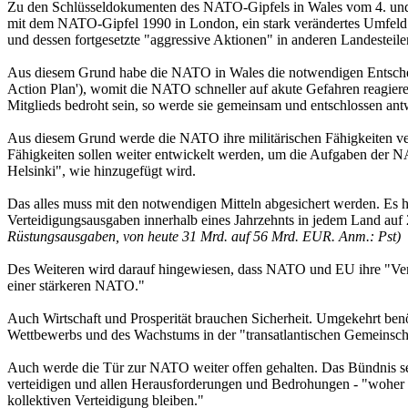
Zu den Schlüsseldokumenten des NATO-Gipfels in Wales vom 4. und 5. 
mit dem NATO-Gipfel 1990 in London, ein stark verändertes Umfeld vor
und dessen fortgesetzte "aggressive Aktionen" in anderen Landesteil
Aus diesem Grund habe die NATO in Wales die notwendigen Entschei
Action Plan'), womit die NATO schneller auf akute Gefahren reagiere
Mitglieds bedroht sein, so werde sie gemeinsam und entschlossen ant
Aus diesem Grund werde die NATO ihre militärischen Fähigkeiten vers
Fähigkeiten sollen weiter entwickelt werden, um die Aufgaben der N
Helsinki", wie hinzugefügt wird.
Das alles muss mit den notwendigen Mitteln abgesichert werden. Es h
Verteidigungsausgaben innerhalb eines Jahrzehnts in jedem Land auf
Rüstungsausgaben, von heute 31 Mrd. auf 56 Mrd. EUR. Anm.: Pst)
Des Weiteren wird darauf hingewiesen, dass NATO und EU ihre "Vertei
einer stärkeren NATO."
Auch Wirtschaft und Prosperität brauchen Sicherheit. Umgekehrt ben
Wettbewerbs und des Wachstums in der "transatlantischen Gemeinschaft
Auch werde die Tür zur NATO weiter offen gehalten. Das Bündnis sei
verteidigen und allen Herausforderungen und Bedrohungen - "woher s
kollektiven Verteidigung bleiben."