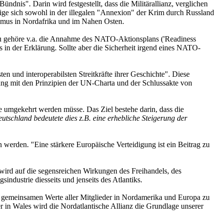
nis". Darin wird festgestellt, dass die Militärallianz, verglichen
eige sich sowohl in der illegalen "Annexion" der Krim durch Russland
ismus in Nordafrika und im Nahen Osten.
zu gehöre v.a. die Annahme des NATO-Aktionsplans ('Readiness
 in der Erklärung. Sollte aber die Sicherheit irgend eines NATO-
 und interoperabilsten Streitkräfte ihrer Geschichte". Diese
ung mit den Prinzipien der UN-Charta und der Schlussakte von
e umgekehrt werden müsse. Das Ziel bestehe darin, dass die
utschland bedeutete dies z.B. eine erhebliche Steigerung der
werden. "Eine stärkere Europäische Verteidigung ist ein Beitrag zu
ird auf die segensreichen Wirkungen des Freihandels, des
ndustrie diesseits und jenseits des Atlantiks.
e gemeinsamen Werte aller Mitglieder in Nordamerika und Europa zu
in Wales wird die Nordatlantische Allianz die Grundlage unserer