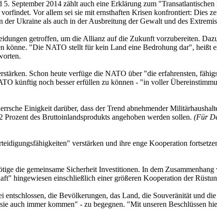
September 2014 zählt auch eine Erklärung zum "Transatlantischen Bünd
findet. Vor allem sei sie mit ernsthaften Krisen konfrontiert: Dies z
en der Ukraine als auch in der Ausbreitung der Gewalt und des Extrem
dungen getroffen, um die Allianz auf die Zukunft vorzubereiten. Da
n könne. "Die NATO stellt für kein Land eine Bedrohung dar", heißt es
worten.
tärken. Schon heute verfüge die NATO über "die erfahrensten, fähigsten
ATO künftig noch besser erfüllen zu können - "in voller Übereinstimm
errsche Einigkeit darüber, dass der Trend abnehmender Militärhaushalt
 2 Prozent des Bruttoinlandsprodukts angehoben werden sollen.
(Für De
digungsfähigkeiten" verstärken und ihre enge Kooperation fortsetzen 
ötige die gemeinsame Sicherheit Investitionen. In dem Zusammenhang w
" hingewiesen einschließlich einer größeren Kooperation der Rüstungsi
 entschlossen, die Bevölkerungen, das Land, die Souveränität und di
ie auch immer kommen" - zu begegnen. "Mit unseren Beschlüssen hier 