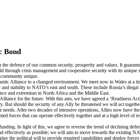
ic Bond
he defence of our common security, prosperity and values. It guarantee
field through crisis management and cooperative security with its uniqu
r community unique.
antic Alliance to a changed environment. We meet now in Wales at a ti
ty and stability to NATO’s east and south. These include Russia’s illega
lence and extremism in North Africa and the Middle East.
 Alliance for the future. With this aim, we have agreed a ‘Readiness 
y. But should the security of any Ally be threatened we will act together
ance needs. After two decades of intensive operations, Allies now have 
ed forces that can operate effectively together and at a high level of re
funding. In light of this, we agree to reverse the trend of declining def
and effectively as possible; we will aim to move towards the existing
splay the political will to provide required capabilities and deploy forc