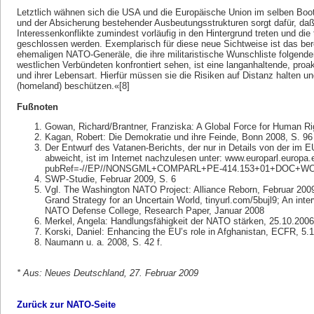
Letztlich wähnen sich die USA und die Europäi­sche Union im selben Boot
und der Absicherung bestehender Ausbeutungsstrukturen sorgt dafür, daß
Interessenkonflikte zumindest vorläufig in den Hintergrund treten und die
geschlossen werden. Exemplarisch für diese neue Sichtweise ist das ber
ehemaligen NATO-Generäle, die ihre militaristische Wunschliste folgen
westlichen Verbündeten konfrontiert sehen, ist eine langanhaltende, proak
und ihrer Lebensart. Hierfür müssen sie die Risiken auf Distanz halten un
(homeland) beschützen.«[8]
Fußnoten
Gowan, Richard/Brantner, Franziska: A Global Force for Human R
Kagan, Robert: Die Demokratie und ihre Feinde, Bonn 2008, S. 96 
Der Entwurf des Vatanen-Berichts, der nur in Details von der im
abweicht, ist im Internet nachzulesen unter: www.europarl.europa
pubRef=-//EP//NONSGML+COMPARL+PE-414.153+01+DOC+WO
SWP-Studie, Februar 2009, S. 6
Vgl. The Washington NATO Project: Alliance Reborn, Februar 200
Grand Strategy for an Uncertain World, tinyurl.com/5bujl9; An int
NATO Defense College, Research Paper, Januar 2008
Merkel, Angela: Handlungsfähigkeit der NATO stärken, 25.10.2006
Korski, Daniel: Enhancing the EU’s role in Afghanistan, ECFR, 5.
Naumann u. a. 2008, S. 42 f.
* Aus: Neues Deutschland, 27. Februar 2009
Zurück zur NATO-Seite