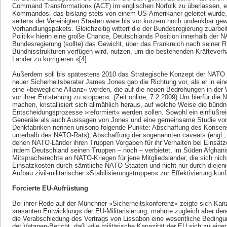
Command Transformation« (ACT) im englischen Norfolk zu überlassen, e
Kommandos, das bislang stets von einem US-Amerikaner geleitet wurde
seitens der Vereinigten Staaten wäre bis vor kurzem noch undenkbar gew
Verhandlungspakets. Gleichzeitig wittert die der Bundesregierung zuarbe
Politik« hierin eine große Chance, Deutschlands Position innerhalb der
Bundesregierung (sollte) das Gewicht, über das Frankreich nach seiner Rü
Bündnisstrukturen verfügen wird, nutzen, um die bestehenden Kräfteverh
Länder zu korrigieren.«[4]
Außerdem soll bis spätestens 2010 das Strategische Konzept der NATO
neuer Sicherheitsberater James Jones gab die Richtung vor, als er in ei
eine »bewegliche Allianz« werden, die auf die neuen Bedrohungen in der W
vor ihrer Entstehung zu stoppen«. (Zeit online, 7.2.2009) Um hierfür die 
machen, kristallisiert sich allmählich heraus, auf welche Weise die bündn
Entscheidungsprozesse »reformiert« werden sollen. Sowohl ein einflußre
Generäle als auch Aussagen von Jones und eine gemeinsame Studie von 
Denkfabriken nennen unisono folgende Punkte: Abschaffung des Konsens
unterhalb des NATO-Rats); Abschaffung der sogenannten caveats (engl.,
denen NATO-Länder ihren Truppen Vorgaben für ihr Verhalten bei Einsä
indem Deutschland seinen Truppen – noch – verbietet, im Süden Afghani
Mitspracherechte an NATO-Kriegen für jene Mitgliedsländer, die sich nich
Einsatzkosten durch sämtliche NATO-Staaten und nicht nur durch diejenig
Aufbau zivil-militärischer »Stabilisierungstruppen« zur Effektivierung kün
Forcierte EU-Aufrüstung
Bei ihrer Rede auf der Münchner »Sicherheitskonferenz« zeigte sich Kanz
»rasanten Entwicklung« der EU-Militarisierung, mahnte zugleich aber dere
die Verabschiedung des Vertrags von Lissabon eine wesentliche Bedingung
der Vatanen-Bericht, daß »die militärische Kapazität der EU sich zu einer