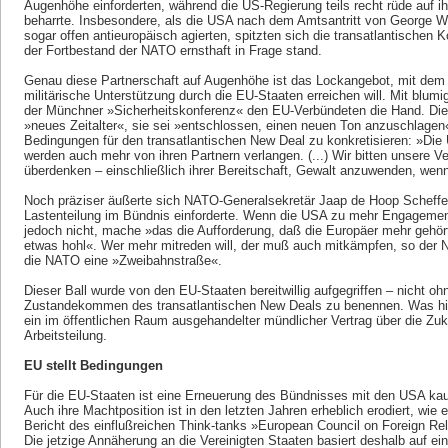
Augenhöhe einforderten, während die US-Regierung teils recht rüde auf 
beharrte. Insbesondere, als die USA nach dem Amtsantritt von George W.
sogar offen antieuropäisch agierten, spitzten sich die transatlantischen K
der Fortbestand der NATO ernsthaft in Frage stand.
Genau diese Partnerschaft auf Augenhöhe ist das Lockangebot, mit dem 
militärische Unterstützung durch die EU-Staaten erreichen will. Mit blum
der Münchner »Sicherheitskonferenz« den EU-Verbündeten die Hand. Die
»neues Zeitalter«, sie sei »entschlossen, einen neuen Ton anzuschlagen
Bedingungen für den transatlantischen New Deal zu konkretisieren: »Di
werden auch mehr von ihren Partnern verlangen. (...) Wir bitten unsere V
überdenken – einschließlich ihrer Bereitschaft, Gewalt anzuwenden, wenn
Noch präziser äußerte sich NATO-Generalsekretär Jaap de Hoop Scheffer
Lastenteilung im Bündnis einforderte. Wenn die USA zu mehr Engagement
jedoch nicht, mache »das die Aufforderung, daß die Europäer mehr gehör
etwas hohl«. Wer mehr mitreden will, der muß auch mitkämpfen, so der N
die NATO eine »Zweibahnstraße«.
Dieser Ball wurde von den EU-Staaten bereitwillig aufgegriffen – nicht oh
Zustandekommen des transatlantischen New Deals zu benennen. Was hier
ein im öffentlichen Raum ausgehandelter mündlicher Vertrag über die Zuk
Arbeitsteilung.
EU stellt Bedingungen
Für die EU-Staaten ist eine Erneuerung des Bündnisses mit den USA kau
Auch ihre Machtposition ist in den letzten Jahren erheblich erodiert, wie 
Bericht des einflußreichen Think-tanks »European Council on Foreign Rela
Die jetzige Annäherung an die Vereinigten Staaten basiert deshalb auf e