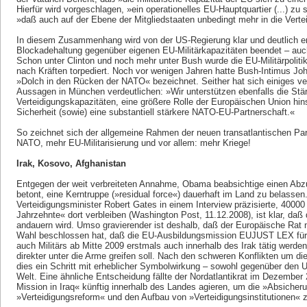
Hierfür wird vorgeschlagen, »ein operationelles EU-Hauptquartier (...) zu
»daß auch auf der Ebene der Mitgliedstaaten unbedingt mehr in die Verte
In diesem Zusammenhang wird von der US-Regierung klar und deutlich erw
Blockadehaltung gegenüber eigenen EU-Militärkapazitäten beendet – auch
Schon unter Clinton und noch mehr unter Bush wurde die EU-Militärpoli
nach Kräften torpediert. Noch vor wenigen Jahren hatte Bush-Intimus John
»Dolch in den Rücken der NATO« bezeichnet. Seither hat sich einiges ve
Aussagen in München verdeutlichen: »Wir unterstützen ebenfalls die Stä
Verteidigungskapazitäten, eine größere Rolle der Europäischen Union hins
Sicherheit (sowie) eine substantiell stärkere NATO-EU-Partnerschaft.«
So zeichnet sich der allgemeine Rahmen der neuen transatlantischen Par
NATO, mehr EU-Militarisierung und vor allem: mehr Kriege!
Irak, Kosovo, Afghanistan
Entgegen der weit verbreiteten Annahme, ­Obama beabsichtige einen Abzu
betont, eine Kerntruppe (»residual force«) dauerhaft im Land zu belasse
Verteidigungsminister Robert Gates in einem Interview präzisierte, 4000
Jahrzehnte« dort verbleiben (Washington Post, 11.12.2008), ist klar, daß
andauern wird. Umso gravierender ist deshalb, daß der Europäische Ra
Wahl beschlossen hat, daß die EU-Ausbildungsmission EUJUST LEX für R
auch Militärs ab Mitte 2009 erstmals auch innerhalb des Irak tätig werd
direkter unter die Arme greifen soll. Nach den schweren Konflikten um die 
dies ein Schritt mit erheblicher Symbolwirkung – sowohl gegenüber den
Welt. Eine ähnliche Entscheidung fällte der Nordatlantikrat im Dezember
Mission in Iraq« künftig innerhalb des Landes agieren, um die »Absicher
»Verteidigungsreform« und den Aufbau von »Verteidigungsinstitutionen« z