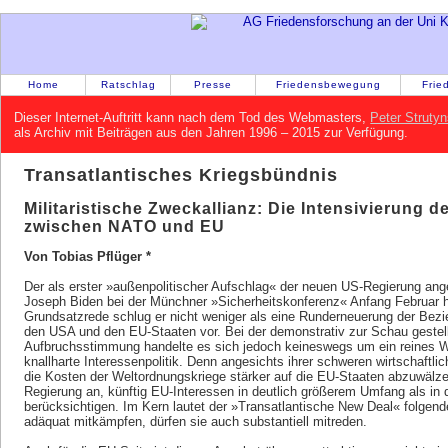
Home
Ratschlag
Presse
Friedensbewegung
Frie
Dieser Internet-Auftritt kann nach dem Tod des Webmasters,
Peter Strutyn
als Archiv mit Beiträgen aus den Jahren 1996 – 2015 zur Verfügung.
Transatlantisches Kriegsbündnis
Militaristische Zweckallianz: Die Intensivierung 
zwischen NATO und EU
Von Tobias Pflüger *
Der als erster »außenpolitischer Aufschlag« der neuen US-Regierung ange
Joseph Biden bei der Münchner »Sicherheitskonferenz« Anfang Februar hat
Grundsatzrede schlug er nicht weniger als eine Runderneuerung der Bez
den USA und den EU-Staaten vor. Bei der demonstrativ zur Schau gestell
Aufbruchsstimmung handelte es sich jedoch keineswegs um ein reines 
knallharte Interessenpolitik. Denn angesichts ihrer schweren wirtschaftl
die Kosten der Weltordnungskriege stärker auf die EU-Staaten abzuwälzen
Regierung an, künftig EU-Interessen in deutlich größerem Umfang als in
berücksichtigen. Im Kern lautet der »Transatlantische New Deal« folgen
adäquat mitkämpfen, dürfen sie auch substantiell mitreden.