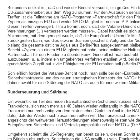
Besonders delikat ist, daß und wie der Bericht versucht, ein großes Hinde
EU-Zusammenarbeit aus dem Weg zu räumen. Für den Austausch sensible
Treffen ist die Teilnahme am NATO-Programm »Partnerschaft für den Fri
Zypern als einziges EU-Land weder NATO-Mitglied ist noch an PfP teilnim
diesen Treffen verweigert. Hinzu kommt noch, daß der Vatanen-Bericht dara
Vereinbarungen (...) verbessert werden müssen«. Dabei handelt es sich
Abkommen, mit dem geregelt wurde, daß die Europäische Union für Milit
zurückgreifen kann, wie dies etwa in Bosnien geschieht. Aufgrund der N
bislang die gesamte östliche Ägäis aus Berlin-Plus ausgeklammert bleibe
Bericht »Zypern als einem EU-Mitgliedstaat nahe, seine politische Haltung
Partnerschaft für den Frieden zu überdenken«. Generell ist man bestrebt
auszubauen, u. a. indem ein umgekehrtes Verfahren etabliert wird, bei de
grundsätzlich Zugriff auf zivile Fähigkeiten der EU erhalten soll (»Berlin-
Schließlich fordert der Vatanen-Bericht noch, man solle bei der »Erarbei
Sicherheitsstrategie und des neuen strategischen Konzepts der NATO« Ha
dabei sowohl für eine Stärkung der NATO als auch für eine weitere Milita
Runderneuerung und Stärkung
Ein wesentlicher Teil des neuen transatlantischen Schulterschlusses ist
Frankreichs, sich nach mehr als 40 Jahren wieder vollständig in die NATO
Frankreich nun rechtzeitig vor dem historischen Gipfel im April in die NA
dafür, daß der Westen sich zusammenreißen will. Die französisch-amerik
angesichts der weltweiten Herausforderungen ebensowenig leisten wie d
Europäischen Sicherheits- und Verteidigungspolitik und der ­NATO.« (Die W
Umgekehrt scheint die US-Regierung nun bereit zu sein, diesen Schritt 
im Bündnis abzugeben. So scheinen die USA gewillt zu sein, Frankreich 