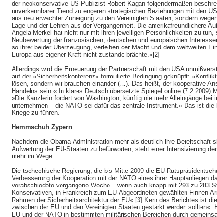
der neokonservative US-Publizist Robert Kagan folgendermaßen beschrei
unverkennbarer Trend zu engeren strategischen Beziehungen mit den USA. 
aus neu erwachter Zuneigung zu den Vereinigten Staaten, sondern wegen 
Lage und der Lehren aus der Vergangenheit. Die amerikafreundlichere Au
Angela Merkel hat nicht nur mit ihren jeweiligen Persönlichkeiten zu tun,
Neubewertung der französischen, deutschen und europäischen Interesse
so ihrer beider Überzeugung, verleihen der Macht und dem weltweiten Ein
Europa aus eigener Kraft nicht zustande brächte.«[2]
Allerdings wird die Erneuerung der Partnerschaft mit den USA unmißvers
auf der »Sicherheitskonferenz« formulierte Bedingung geknüpft: »Konflik
lösen, sondern wir brauchen einander (…). Das heißt, der kooperative A
Handelns sein.« In klares Deutsch übersetzte Spiegel on­line (7.2.2009) 
»Die Kanzlerin fordert von Washington, künftig nie mehr Alleingänge bei i
unternehmen – die NATO sei dafür das zentrale Instrument.« Das ist di
Kriege zu führen.
Hemmschuh Zypern
Nachdem die Obama-Administration mehr als deutlich ihre Bereitschaft sig
Aufwertung der EU-Staaten zu befürworten, steht einer Intensivierung d
mehr im Wege.
Die tschechische Regierung, die bis Mitte 2009 die EU-Ratspräsidentschaf
Verbesserung der Kooperation mit der NATO eines ihrer Hauptanliegen da
verabschiedete vergangene Woche – wenn auch knapp mit 293 zu 283 St
Konservativen, in Frankreich zum EU-Abgeordneten gewählten Finnen Ari
Rahmen der Sicherheitsarchitektur der EU«.[3] Kern des Berichtes ist d
zwischen der EU und den Vereinigten Staaten gestärkt werden sollten«. H
EU und der ­NATO in bestimmten militärischen Bereichen durch gemeinsa