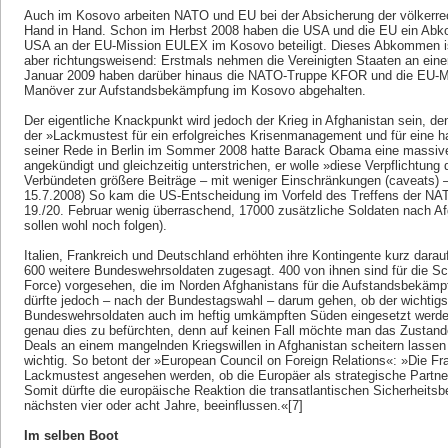
Auch im Kosovo arbeiten NATO und EU bei der Absicherung der völkerre
Hand in Hand. Schon im Herbst 2008 haben die USA und die EU ein Abk
USA an der EU-Mission EULEX im Kosovo beteiligt. Dieses Abkommen ist
aber richtungsweisend: Erstmals nehmen die Vereinigten Staaten an einer
Januar 2009 haben darüber hinaus die NATO-Truppe KFOR und die EU-
Manöver zur Aufstandsbekämpfung im Kosovo abgehalten.
Der eigentliche Knackpunkt wird jedoch der Krieg in Afghanistan sein, denn
der »Lackmustest für ein erfolgreiches Krisenmanagement und für eine 
seiner Rede in Berlin im Sommer 2008 hatte Barack Oba­ma eine massiv
angekündigt und gleichzeitig unterstrichen, er wolle »diese Verpflichtu
Verbündeten größere Beiträge – mit weniger Einschränkungen (caveats) 
15.7.2008) So kam die US-Entscheidung im Vorfeld des Treffens der ­NA
19./20. Februar wenig überraschend, 17000 zusätzliche Soldaten nach A
sollen wohl noch folgen).
Italien, Frankreich und Deutschland erhöhten ihre Kontingente kurz darau
600 weitere Bundeswehrsoldaten zugesagt. 400 von ihnen sind für die Sch
Force) vorgesehen, die im Norden Afghanistans für die Aufstandsbekämpf
dürfte jedoch – nach der Bundestagswahl – darum gehen, ob der wichtig
Bundeswehrsoldaten auch im heftig umkämpften Süden eingesetzt werde
genau dies zu befürchten, denn auf keinen Fall möchte man das Zusta
Deals an einem mangelnden Kriegswillen in Afghanistan scheitern lassen 
wichtig. So betont der »European Council on Foreign Relations«: »Die Fr
Lackmustest angesehen werden, ob die Europäer als strategische Partne
Somit dürfte die europäische Reaktion die trans­atlantischen Sicherheitsb
nächsten vier oder acht Jahre, beeinflussen.«[7]
Im selben Boot