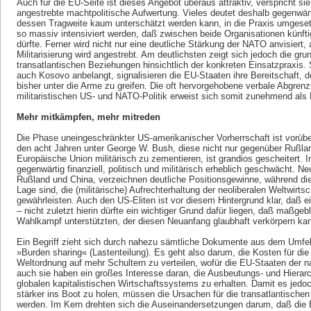
Auch für die EU-Seite ist dieses Angebot überaus attraktiv, verspricht si
angestrebte machtpolitische Aufwertung. Vieles deutet deshalb gegenwärt
dessen Tragweite kaum unterschätzt werden kann, in die Praxis umgeset
so massiv intensiviert werden, daß zwischen beide Organisationen künft
dürfte. Ferner wird nicht nur eine deutliche Stärkung der NATO anvisiert,
Militarisierung wird angestrebt. Am deutlichsten zeigt sich jedoch die g
transatlantischen Beziehungen hinsichtlich der konkreten Einsatzpraxis.
auch Kosovo anbelangt, signalisieren die EU-Staaten ihre Bereitschaft, d
bisher unter die Arme zu greifen. Die oft hervorgehobene verbale Abgren
militaristischen US- und NATO-Politik erweist sich somit zunehmend als 
Mehr mitkämpfen, mehr mitreden
Die Phase uneingeschränkter US-amerikanischer Vorherrschaft ist vorübe
den acht Jahren unter George W. Bush, diese nicht nur gegenüber Rußla
Europäische Union militärisch zu zementieren, ist grandios gescheitert. 
gegenwärtig finanziell, politisch und militärisch erheblich geschwächt. N
Rußland und China, verzeichnen deutliche Positionsgewinne, während die 
Lage sind, die (militärische) Aufrechterhaltung der neoliberalen Weltwirt
gewährleisten. Auch den US-Eliten ist vor diesem Hintergrund klar, daß e
– nicht zuletzt hierin dürfte ein wichtiger Grund dafür liegen, daß maßg
Wahlkampf unterstützten, der diesen Neuanfang glaubhaft verkörpern ka
Ein Begriff zieht sich durch nahezu sämtliche Dokumente aus dem Umfel
»Burden sharing« (Lastenteilung). Es geht also darum, die Kosten für die
Weltordnung auf mehr Schultern zu verteilen, wofür die EU-Staaten der 
auch sie haben ein großes Interesse daran, die Ausbeutungs- und Hierar
globalen kapitalistischen Wirtschaftssystems zu erhalten. Damit es jedo
stärker ins Boot zu holen, müssen die Ursachen für die transatlantisch
werden. Im Kern drehten sich die Auseinandersetzungen darum, daß die 