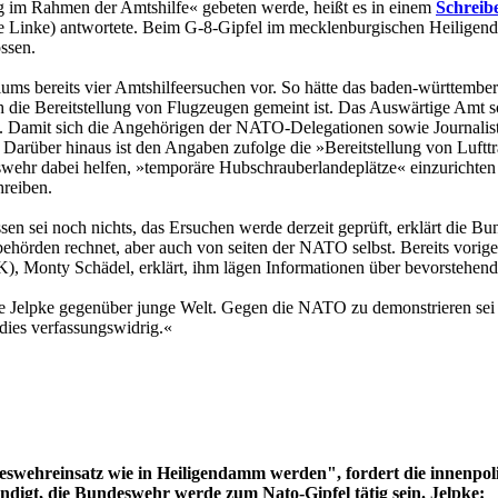
g im Rahmen der Amtshilfe« gebeten werde, heißt es in einem
Schreib
e Linke) antwortete. Beim G-8-Gipfel im mecklenburgischen Heiligend
ssen.
ms bereits vier Amtshilfeersuchen vor. So hätte das baden-württembe
uch die Bereitstellung von Flugzeugen gemeint ist. Das Auswärtige Amt
Damit sich die Angehörigen der NATO-Delegationen sowie Journalisten
. Darüber hinaus ist den Angaben zufolge die »Bereitstellung von Luftt
r dabei helfen, »temporäre Hubschrauberlandeplätze« einzurichten u
hreiben.
ssen sei noch nichts, das Ersuchen werde derzeit geprüft, erklärt die 
hörden rechnet, aber auch von seiten der NATO selbst. Bereits vorig
), Monty Schädel, erklärt, ihm lägen Informationen über bevorstehen
e Jelpke gegenüber junge Welt. Gegen die NATO zu demonstrieren sei 
ies verfassungswidrig.«
eswehreinsatz wie in Heiligendamm werden", fordert die innenpol
igt, die Bundeswehr werde zum Nato-Gipfel tätig sein. Jelpke: