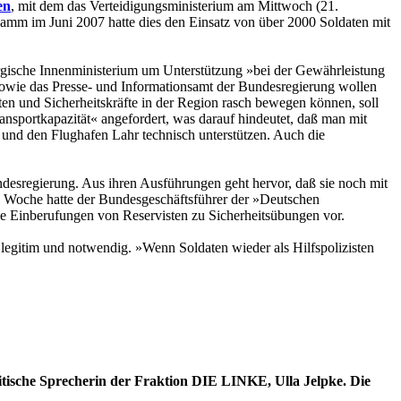
en
, mit dem das Verteidigungsministe­rium am Mittwoch (21.
amm im Juni 2007 hatte dies den Einsatz von über 2000 Soldaten mit
rgische Innenministerium um Unterstützung »bei der Gewährleistung
 sowie das Presse- und Informationsamt der Bundesregierung wollen
 und Sicherheitskräfte in der Region rasch bewegen können, soll
ransportkapazität« angefordert, was darauf hindeutet, daß man mit
nd den Flughafen Lahr technisch unterstützen. Auch die
Bundesregierung. Aus ihren Ausführungen geht hervor, daß sie noch mit
e Woche hatte der Bundesgeschäftsführer der »Deutschen
de Einberufungen von Reservisten zu Sicherheitsübungen vor.
legitim und notwendig. »Wenn Soldaten wieder als Hilfspolizisten
itische Sprecherin der Fraktion DIE LINKE, Ulla Jelpke. Die