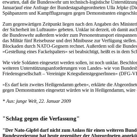
erwarten, daß die Bundeswehr um technisch-logistische Unterstützun
Januar)auf eine Anfrage der Bundestagsabgeordneten Ulla Jelpke (Di
Spähpanzern und Kampfflugzeugen gegen Demonstranten eingeschlo
Zum gegenwärtigen Zeitpunkt liegen nach den Angaben des Ministeriu
der Sicherheit im Luftraum« gebeten. Unklar ist derzeit, ob damit a
die Bundeswehr außerdem wieder zum Personentransport einspannen. 
das Militär fünf Reisebusse und drei Minibusse zur Verfügung stellen
Blockaden durch NATO-Gegnern rechnet. Außerdem soll die Bundesweh
»Gestellung eines Fackelspaliers« sei beabsichtigt, heißt es in dem Sc
Wie viele Soldaten eingesetzt werden sollen, ist noch unklar. Beschlo
weiteren Unterstützungsanforderungen von Landes- wie von Bundesbe
Friedensgesellschaft – Vereinigte KriegsdienstgegnerInnen« (DFG-VK
»Es darf kein zweites Heiligendamm geben«, erklärte die Abgeordnet
gegen Demonstranten eingesetzt würden wie in Heiligendamm, wäre d
* Aus: junge Welt, 22. Januar 2009
"Schlag gegen die Verfassung"
"Der Nato-Gipfel darf nicht zum Anlass für einen weiteren Bund
Bundesregierung hat heute gegenüber der Abgeordneten angekünd