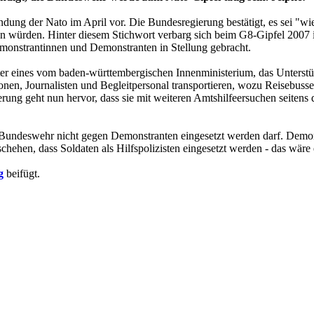
ndung der Nato im April vor. Die Bundesregierung bestätigt, es sei "w
n würden. Hinter diesem Stichwort verbarg sich beim G8-Gipfel 2007 i
nstrantinnen und Demonstranten in Stellung gebracht.
ter eines vom baden-württembergischen Innenministerium, das Unterstü
onen, Journalisten und Begleitpersonal transportieren, wozu Reisebusse
rung geht nun hervor, dass sie mit weiteren Amtshilfeersuchen seiten
ie Bundeswehr nicht gegen Demonstranten eingesetzt werden darf. Demon
hehen, dass Soldaten als Hilfspolizisten eingesetzt werden - das wäre
g
beifügt.