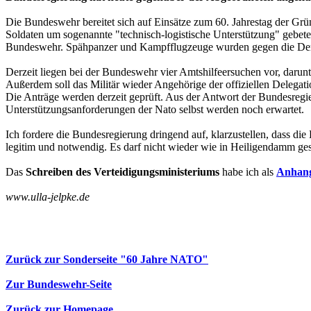
Die Bundeswehr bereitet sich auf Einsätze zum 60. Jahrestag der Grü
Soldaten um sogenannte "technisch-logistische Unterstützung" gebete
Bundeswehr. Spähpanzer und Kampfflugzeuge wurden gegen die Demo
Derzeit liegen bei der Bundeswehr vier Amtshilfeersuchen vor, darun
Außerdem soll das Militär wieder Angehörige der offiziellen Delegati
Die Anträge werden derzeit geprüft. Aus der Antwort der Bundesregie
Unterstützungsanforderungen der Nato selbst werden noch erwartet.
Ich fordere die Bundesregierung dringend auf, klarzustellen, dass d
legitim und notwendig. Es darf nicht wieder wie in Heiligendamm gesc
Das
Schreiben des Verteidigungsministeriums
habe ich als
Anhan
www.ulla-jelpke.de
Zurück zur Sonderseite "60 Jahre NATO"
Zur Bundeswehr-Seite
Zurück zur Homepage