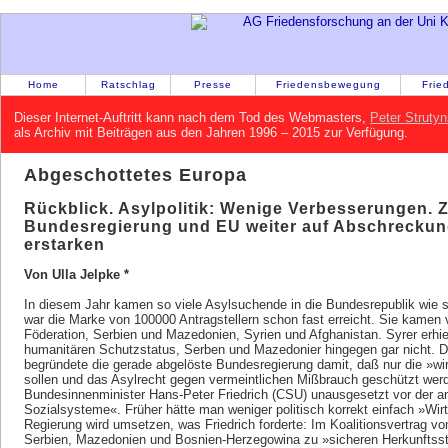
Home
Ratschlag
Presse
Friedensbewegung
Frie
Dieser Internet-Auftritt kann nach dem Tod des Webmasters,
Peter Strutyn
als Archiv mit Beiträgen aus den Jahren 1996 – 2015 zur Verfügung.
Abgeschottetes Europa
Rückblick. Asylpolitik: Wenige Verbesserungen. 
Bundesregierung und EU weiter auf Abschreck
erstarken
Von Ulla Jelpke *
In diesem Jahr kamen so viele Asylsuchende in die Bundesrepublik wie 
war die Marke von 100000 Antragstellern schon fast erreicht. Sie kamen
Föderation, Serbien und Mazedonien, Syrien und Afghanistan. Syrer erhiel
humanitären Schutzstatus, Serben und Mazedonier hingegen gar nicht. D
begründete die gerade abgelöste Bundesregierung damit, daß nur die »wir
sollen und das Asylrecht gegen vermeintlichen Mißbrauch geschützt wer
Bundesinnenminister Hans-Peter Friedrich (CSU) unausgesetzt vor der a
Sozialsysteme«. Früher hätte man weniger politisch korrekt einfach »Wir
Regierung wird umsetzen, was Friedrich forderte: Im Koalitionsvertrag 
Serbien, Mazedonien und Bosnien-Herzegowina zu »sicheren Herkunftssta