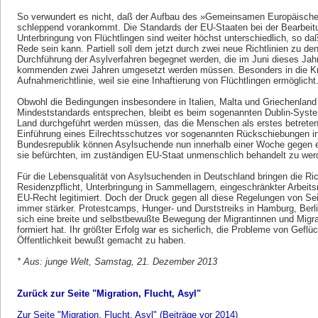
So verwundert es nicht, daß der Aufbau des »Gemeinsamen Europäische
schleppend vorankommt. Die Standards der EU-Staaten bei der Bearbeit
Unterbringung von Flüchtlingen sind weiter höchst unterschiedlich, so da
Rede sein kann. Partiell soll dem jetzt durch zwei neue Richtlinien zu 
Durchführung der Asylverfahren begegnet werden, die im Juni dieses Jah
kommenden zwei Jahren umgesetzt werden müssen. Besonders in die Kriti
Aufnahmerichtlinie, weil sie eine Inhaftierung von Flüchtlingen ermöglicht
Obwohl die Bedingungen insbesondere in Italien, Malta und Griechenland
Mindeststandards entsprechen, bleibt es beim sogenannten Dublin-Syste
Land durchgeführt werden müssen, das die Menschen als erstes betreten.
Einführung eines Eilrechtsschutzes vor sogenannten Rückschiebungen in
Bundesrepublik können Asylsuchende nun innerhalb einer Woche gegen e
sie befürchten, im zuständigen EU-Staat unmenschlich behandelt zu wer
Für die Lebensqualität von Asylsuchenden in Deutschland bringen die Ric
Residenzpflicht, Unterbringung in Sammellagern, eingeschränkter Arbeits
EU-Recht legitimiert. Doch der Druck gegen all diese Regelungen von Se
immer stärker. Protestcamps, Hunger- und Durststreiks in Hamburg, Ber
sich eine breite und selbstbewußte Bewegung der Migrantinnen und Migr
formiert hat. Ihr größter Erfolg war es sicherlich, die Probleme von Gefl
Öffentlichkeit bewußt gemacht zu haben.
* Aus: junge Welt, Samstag, 21. Dezember 2013
Zurück zur Seite "Migration, Flucht, Asyl"
Zur Seite "Migration, Flucht, Asyl" (Beiträge vor 2014)