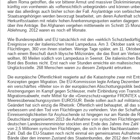
allem Roma getroffen, die vor bitterer Armut und massiver Diskriminierung
künftig von vornherein als »offensichtlich unbegründet« und können unbe
war das allerdings auch bisher schon der Fall. Asylanträge von serbisc
Staatsangehörigen werden bevorzugt bearbeitet, um deren Aufenthalt sch
Herkunftsstaaten mit relativ hohen Anerkennungsquoten warten dagegen 
über ihre Anträge. Bei Afghanen vergehen mittlerweile im Schnitt 15 Mon
Ablehnung. 2012 waren es noch elf Monate.
Wie Bundesrepublik und EU tatsächlich mit den »wirklich Schutzbedürfti
Ereignisse vor der italienischen Insel Lampedusa. Am 3. Oktober sank vo
Flüchtlingen, 360 von ihnen starben. Wenige Tage später, am 11. Oktober,
nach einem Beschuß durch libysche Milizionäre, die das Boot am Verla
wollten, 80 Meilen südlich von Lampedusa in Seenot. Die italienischen Be
Bord des Bootes nicht. Erst nach vier Stunden erreichte ein maltesisc
Unglücksstelle. 268 Menschen waren zu diesem Zeitpunkt ertrunken.
Die europäische Öffentlichkeit reagierte auf die Katastrophe zwar mit Ent
Konzepten gegen Migration. Die EU-Kommission legte Anfang Dezember ei
ein verschärftes »Weiter so« in der europäischen Abschottungspolitik 
Anstrengungen im Kampf gegen Schleuser, mehr Einbindung von Transitst
Migrationsabwehr, mehr Mittel für die »Grenzschutz«agentur FRONTEX 
Meeresüberwachungssystem EUROSUR. Beide sollen auch auf militärisch
Geändert hat sich einzig die Rhetorik: Öffentlich wird behauptet, all das 
verbessern und den Tod von Flüchtlingen zu verhindern. Von der Schaffun
Einreisemöglichkeiten für Asylsuchende ist hingegen nur am Rande die 
Deutschland organisierten 2013 die Aufnahme von syrischen Flüchtlingen
deutschen Landesinnenminister stockten erst Ende des Jahres ihre Zahl
von 2,5 Millionen syrischen Flüchtlingen, die sich in den Nachbarstaaten 
Zahl. Daß die EU-Staaten noch nicht einmal ein gemeinsames Aufnahmep
Bände über den inneren Zustand des Staatenbundes, der 2012 den Frieden