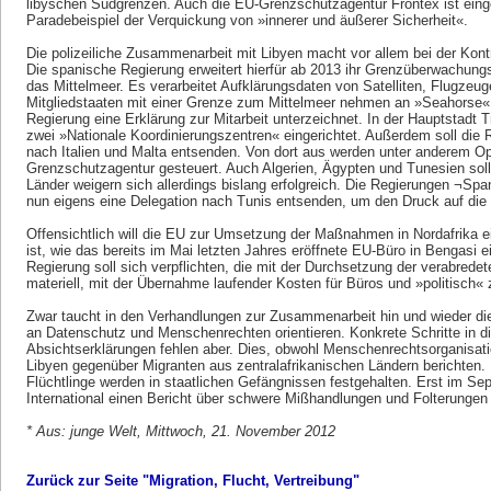
libyschen Südgrenzen. Auch die EU-Grenzschutzagentur Frontex ist einge
Paradebeispiel der Verquickung von »innerer und äußerer Sicherheit«.
Die polizeiliche Zusammenarbeit mit Libyen macht vor allem bei der Kontr
Die spanische Regierung erweitert hierfür ab 2013 ihr Grenzüberwachun
das Mittelmeer. Es verarbeitet Aufklärungsdaten von Satelliten, Flugzeu
Mitgliedstaaten mit einer Grenze zum Mittelmeer nehmen an »Seahorse« tei
Regierung eine Erklärung zur Mitarbeit unterzeichnet. In der Hauptstadt T
zwei »Nationale Koordinierungszentren« eingerichtet. Außerdem soll die 
nach Italien und Malta entsenden. Von dort aus werden unter anderem Op
Grenzschutzagentur gesteuert. Auch Algerien, Ägypten und Tunesien solle
Länder weigern sich allerdings bislang erfolgreich. Die Regierungen ¬Span
nun eigens eine Delegation nach Tunis entsenden, um den Druck auf die 
Offensichtlich will die EU zur Umsetzung der Maßnahmen in Nordafrika e
ist, wie das bereits im Mai letzten Jahres eröffnete EU-Büro in Bengasi 
Regierung soll sich verpflichten, die mit der Durchsetzung der verabre
materiell, mit der Übernahme laufender Kosten für Büros und »politisch« 
Zwar taucht in den Verhandlungen zur Zusammenarbeit hin und wieder di
an Datenschutz und Menschenrechten orientieren. Konkrete Schritte in d
Absichtserklärungen fehlen aber. Dies, obwohl Menschenrechtsorganisat
Libyen gegenüber Migranten aus zentralafrikanischen Ländern berichten. 
Flüchtlinge werden in staatlichen Gefängnissen festgehalten. Erst im Se
International einen Bericht über schwere Mißhandlungen und Folterungen 
* Aus: junge Welt, Mittwoch, 21. November 2012
Zurück zur Seite "Migration, Flucht, Vertreibung"