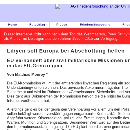
Home
Ratschlag
Presse
Friedensbewegung
Frie
Dieser Internet-Auftritt kann nach dem Tod des Webmasters,
Peter Strutyn
als Archiv mit Beiträgen aus den Jahren 1996 – 2015 zur Verfügung.
Libyen soll Europa bei Abschottung helfen
EU verhandelt über zivil-militärische Missionen
in das EU-Grenzregime
Von Matthias Monroy *
Die EU-Kommission will mit der amtierenden libyschen Regierung ein 
Understanding« unterzeichnen. Das anvisierte Abkommen trägt den Titel 
Sicherheit« und wird im Rahmen der »Gemeinsamen Sicherheits- und Vert
Dies geht aus Dokumenten der Kommission hervor, die die britische Bürg
Internet veröffentlicht hat.
Allerdings geht es bei der geplanten Vereinbarung vor allem um den Poli
sollen befähigt werden, verstärkt gegen »organisierte Kriminalität, Sch
Angeführt werden Krisenreaktion, polizeiliche Ermittlungen, Kontrolle de
Waffen, Munition und Sprengsätzen. Besonderer Wert wird auf den Betri
den Informationsaustausch gelegt. Die EU plant überdies eine gemeinsa