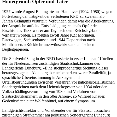
Hintergrund: Opfer und Täter
1957 wurde August Baumgarte aus Hannover (1904–1980) wegen
Fortsetzung der Tätigkeit der verbotenen KPD zu zweieinhalb
Jahren Gefängnis verurteilt. Verbunden damit war die Aberkennung
der Ansprüche auf eine Entschädigungsrente als Opfer des
Faschismus. 1933 war er am Tag nach dem Reichstagsbrand
verhaftet worden. Es folgten zwölf Jahre KZ: Moringen,
Esterwegen, Sachsenhausen und 1944 Deportation nach
Mauthausen. »Rückkehr unerwünscht« stand auf seinen
Begleitpapieren.
Die Strafverbüßung in der BRD basierte in erster Linie auf Urteilen
der für Niedersachsen zuständigen Staatsschutzkammer des
Landgerichts Lüneburg. »Eine stichprobenartige Sichtung dieser
herausgezogenen Akten ergab eine bemerkenswerte Parallelität, ja
sprachliche Übereinstimmung in Anklagen und
Urteilsbegründungen zwischen Verfahren vor nationalsozialistischen
Sondergerichten nach dem Heimtückegesetz von 1934 oder der
Volksschädlingsverordnung von 1939 und Verfahren vor
Staatsschutzkammern in den 50er Jahren«, so Wilfried Knauer,
Gedenkstättenleiter Wolfenbüttel, auf einem Symposium.
Landgerichtsdirektor und Vorsitzender der für Staatsschutzsachen
zuständigen Strafkammer am politischen Sondergericht Lüneburg