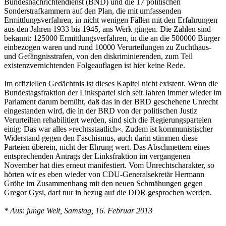
Bundesnachrichtendienst (BND) und die 17 politischen
Sonderstrafkammern auf den Plan, die mit umfassenden
Ermittlungsverfahren, in nicht wenigen Fällen mit den Erfahrungen
aus den Jahren 1933 bis 1945, ans Werk gingen. Die Zahlen sind
bekannt: 125000 Ermittlungsverfahren, in die an die 500000 Bürger
einbezogen waren und rund 10000 Verurteilungen zu Zuchthaus-
und Gefängnisstrafen, von den diskriminierenden, zum Teil
existenzvernichtenden Folgeauflagen ist hier keine Rede.
Im offiziellen Gedächtnis ist dieses Kapitel nicht existent. Wenn die
Bundestagsfraktion der Linkspartei sich seit Jahren immer wieder im
Parlament darum bemüht, daß das in der BRD geschehene Unrecht
eingestanden wird, die in der BRD von der politischen Justiz
Verurteilten rehabilitiert werden, sind sich die Regierungsparteien
einig: Das war alles »rechtsstaatlich«. Zudem ist kommunistischer
Widerstand gegen den Faschismus, auch darin stimmen diese
Parteien überein, nicht der Ehrung wert. Das Abschmettern eines
entsprechenden Antrags der Linksfraktion im vergangenen
November hat dies erneut manifestiert. Vom Unrechtscharakter, so
hörten wir es eben wieder von CDU-Generalsekretär Hermann
Gröhe im Zusammenhang mit den neuen Schmähungen gegen
Gregor Gysi, darf nur in bezug auf die DDR gesprochen werden.
* Aus: junge Welt, Samstag, 16. Februar 2013