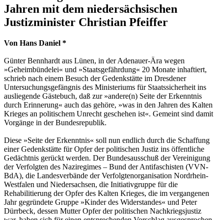
Jahren mit dem niedersächsischen
Justizminister Christian Pfeiffer
Von Hans Daniel *
Günter Bennhardt aus Lünen, in der Adenauer-Ära wegen
»Geheimbündelei« und »Staatsgefährdung« 20 Monate inhaftiert,
schrieb nach einem Besuch der Gedenkstätte im Dresdener
Untersuchungsgefängnis des Ministeriums für Staatssicherheit ins
ausliegende Gästebuch, daß zur »andere(n) Seite der Erkenntnis
durch Erinnerung« auch das gehöre, »was in den Jahren des Kalten
Krieges an politischem Unrecht geschehen ist«. Gemeint sind damit
Vorgänge in der Bundesrepublik.
Diese »Seite der Erkenntnis« soll nun endlich durch die Schaffung
einer Gedenkstätte für Opfer der politischen Justiz ins öffentliche
Gedächtnis gerückt werden. Der Bundesausschuß der Vereinigung
der Verfolgten des Naziregimes – Bund der Antifaschisten (VVN-
BdA), die Landesverbände der Verfolgtenorganisation Nordrhein-
Westfalen und Niedersachsen, die Initiativgruppe für die
Rehabilitierung der Opfer des Kalten Krieges, die im vergangenen
Jahr gegründete Gruppe »Kinder des Widerstandes« und Peter
Dürrbeck, dessen Mutter Opfer der politischen Nachkriegsjustiz
war, haben sich für einen entsprechenden Vorschlag ausgesprochen.