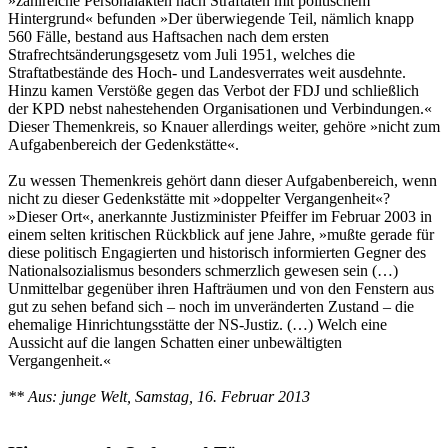
»zahlreiche Personalakten nach Straftaten mit politischem
Hintergrund« befunden »Der überwiegende Teil, nämlich knapp
560 Fälle, bestand aus Haftsachen nach dem ersten
Strafrechtsänderungsgesetz vom Juli 1951, welches die
Straftatbestände des Hoch- und Landesverrates weit ausdehnte.
Hinzu kamen Verstöße gegen das Verbot der FDJ und schließlich
der KPD nebst nahestehenden Organisationen und Verbindungen.«
Dieser Themenkreis, so Knauer allerdings weiter, gehöre »nicht zum
Aufgabenbereich der Gedenkstätte«.
Zu wessen Themenkreis gehört dann dieser Aufgabenbereich, wenn
nicht zu dieser Gedenkstätte mit »doppelter Vergangenheit«?
»Dieser Ort«, anerkannte Justizminister Pfeiffer im Februar 2003 in
einem selten kritischen Rückblick auf jene Jahre, »mußte gerade für
diese politisch Engagierten und historisch informierten Gegner des
Nationalsozialismus besonders schmerzlich gewesen sein (…)
Unmittelbar gegenüber ihren Hafträumen und von den Fenstern aus
gut zu sehen befand sich – noch im unveränderten Zustand – die
ehemalige Hinrichtungsstätte der NS-Justiz. (…) Welch eine
Aussicht auf die langen Schatten einer unbewältigten
Vergangenheit.«
** Aus: junge Welt, Samstag, 16. Februar 2013