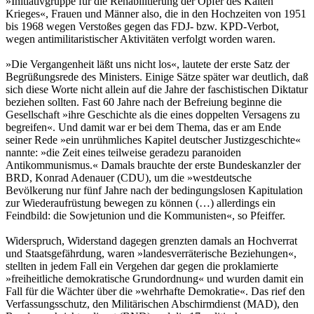
»Initiativgruppe für die Rehabilitierung der Opfer des Kalten
Krieges«, Frauen und Männer also, die in den Hochzeiten von 1951
bis 1968 wegen Verstoßes gegen das FDJ- bzw. KPD-Verbot,
wegen antimilitaristischer Aktivitäten verfolgt worden waren.
»Die Vergangenheit läßt uns nicht los«, lautete der erste Satz der
Begrüßungsrede des Ministers. Einige Sätze später war deutlich, daß
sich diese Worte nicht allein auf die Jahre der faschistischen Diktatur
beziehen sollten. Fast 60 Jahre nach der Befreiung beginne die
Gesellschaft »ihre Geschichte als die eines doppelten Versagens zu
begreifen«. Und damit war er bei dem Thema, das er am Ende
seiner Rede »ein unrühmliches Kapitel deutscher Justizgeschichte«
nannte: »die Zeit eines teilweise geradezu paranoiden
Antikommunismus.« Damals brauchte der erste Bundeskanzler der
BRD, Konrad Adenauer (CDU), um die »westdeutsche
Bevölkerung nur fünf Jahre nach der bedingungslosen Kapitulation
zur Wiederaufrüstung bewegen zu können (…) allerdings ein
Feindbild: die Sowjetunion und die Kommunisten«, so Pfeiffer.
Widerspruch, Widerstand dagegen grenzten damals an Hochverrat
und Staatsgefährdung, waren »landesverräterische Beziehungen«,
stellten in jedem Fall ein Vergehen dar gegen die proklamierte
»freiheitliche demokratische Grundordnung« und wurden damit ein
Fall für die Wächter über die »wehrhafte Demokratie«. Das rief den
Verfassungsschutz, den Militärischen Abschirmdienst (MAD), den