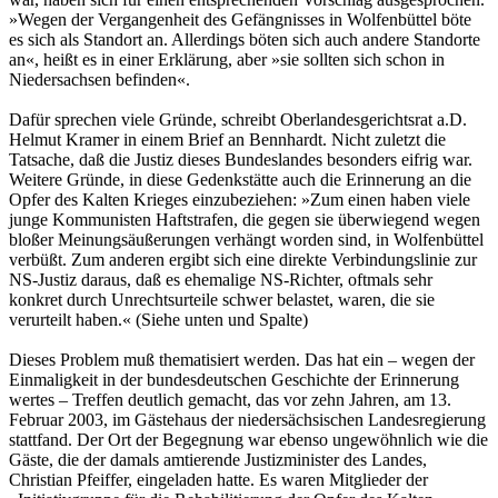
»Wegen der Vergangenheit des Gefängnisses in Wolfenbüttel böte
es sich als Standort an. Allerdings böten sich auch andere Standorte
an«, heißt es in einer Erklärung, aber »sie sollten sich schon in
Niedersachsen befinden«.
Dafür sprechen viele Gründe, schreibt Oberlandesgerichtsrat a.D.
Helmut Kramer in einem Brief an Bennhardt. Nicht zuletzt die
Tatsache, daß die Justiz dieses Bundeslandes besonders eifrig war.
Weitere Gründe, in diese Gedenkstätte auch die Erinnerung an die
Opfer des Kalten Krieges einzubeziehen: »Zum einen haben viele
junge Kommunisten Haftstrafen, die gegen sie überwiegend wegen
bloßer Meinungsäußerungen verhängt worden sind, in Wolfenbüttel
verbüßt. Zum anderen ergibt sich eine direkte Verbindungslinie zur
NS-Justiz daraus, daß es ehemalige NS-Richter, oftmals sehr
konkret durch Unrechtsurteile schwer belastet, waren, die sie
verurteilt haben.« (Siehe unten und Spalte)
Dieses Problem muß thematisiert werden. Das hat ein – wegen der
Einmaligkeit in der bundesdeutschen Geschichte der Erinnerung
wertes – Treffen deutlich gemacht, das vor zehn Jahren, am 13.
Februar 2003, im Gästehaus der niedersächsischen Landesregierung
stattfand. Der Ort der Begegnung war ebenso ungewöhnlich wie die
Gäste, die der damals amtierende Justizminister des Landes,
Christian Pfeiffer, eingeladen hatte. Es waren Mitglieder der