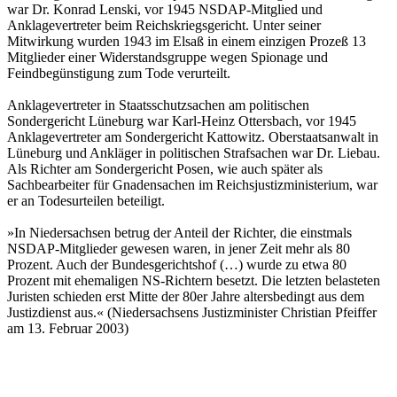
war Dr. Konrad Lenski, vor 1945 NSDAP-Mitglied und
Anklagevertreter beim Reichskriegsgericht. Unter seiner
Mitwirkung wurden 1943 im Elsaß in einem einzigen Prozeß 13
Mitglieder einer Widerstandsgruppe wegen Spionage und
Feindbegünstigung zum Tode verurteilt.
Anklagevertreter in Staatsschutzsachen am politischen
Sondergericht Lüneburg war Karl-Heinz Ottersbach, vor 1945
Anklagevertreter am Sondergericht Kattowitz. Oberstaatsanwalt in
Lüneburg und Ankläger in politischen Strafsachen war Dr. Liebau.
Als Richter am Sondergericht Posen, wie auch später als
Sachbearbeiter für Gnadensachen im Reichsjustizministerium, war
er an Todesurteilen beteiligt.
»In Niedersachsen betrug der Anteil der Richter, die einstmals
NSDAP-Mitglieder gewesen waren, in jener Zeit mehr als 80
Prozent. Auch der Bundesgerichtshof (…) wurde zu etwa 80
Prozent mit ehemaligen NS-Richtern besetzt. Die letzten belasteten
Juristen schieden erst Mitte der 80er Jahre altersbedingt aus dem
Justizdienst aus.« (Niedersachsens Justizminister Christian Pfeiffer
am 13. Februar 2003)