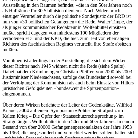
Ausstellung in den Räumen befindet, »die in den 50er Jahren noch
als Hafträume für 30 Stalinisten dienten«. Nach Widerspruch
einstiger Verurteilter durch die politische Sonderjustiz der BRD ist
nun von »30 politischen Gefangenen« die Rede. Walter Timpe, der
als junger kommunistischer Redakteur in Wolfenbüttel einsitzen
mußte, spricht dagegen von mindestens 100 Mitgliedern der
verbotenen FDJ und der KPD, die hier, zum Teil von ehemaligen
Richtern des faschistischen Regimes verurteilt, ihre Strafe absitzen
mußten.
Von ihnen ist allerdings in der Ausstellung, die sich dem Wirken
dieser Richter nach 1945 widmet, nicht die Rede (siehe Spalte).
Dabei hat dem Kriminologen Christian Pfeiffer, von 2000 bis 2003
Justizminister Niedersachsens, zufolge das Bundesland sowohl bei
der Verfolgung der Kommunisten als auch beim Einsatz von Hitlers
juristischen Gefolgsleuten »bundesweit die Spitzenposition«
eingenommen.
Über deren Wirken berichtete der Leiter der Gedenkstätte, Wilfried
Knauer, 2004 auf einem Symposium »Politische Strafjustiz im
Kalten Krieg – Die Opfer der ›Staatsschutzrechtsprechung‹ im
Strafgefängnis Wolfenbüttel in den 50er und 60er Jahren«. In einem
Bestand von über 20000 Gefangenenpersonalakten der Jahre 1953
bis 1963, die ausgesondert und vernichtet werden sollten, hätten sich