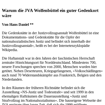
Warum die JVA Wolfenbüttel ein guter Gedenkort
wäre
Von Hans Daniel **
Die Gedenkstätte in der Justizvollzugsanstalt Wolfenbüttel ist eine
Dokumentations- und Gedenkstätte für die Opfer der
nationalsozialistischen Justiz und befindet sich innerhalb der
Justizvollzugsanstalt«, heißt es bei der Internetenzyklopädie
Wikipedia.
Die Haftanstalt war in den Jahren der faschistischen Herrschaft
zentraler Hinrichtungsort für Norddeutschland. Mindestens 700,
neuere Forschungen sprechen von 2000, Menschen wurden hier
getötet. Neben Deserteuren, Kriegsgefangenen, »Volksschädlingen«
auch rund 70 Widerstandskämpfer aus Frankreich, Belgien und den
Niederlanden.
In den Räumen der früheren Richtstätte befindet sich die
Ausstellung »NS-Justiz und Todesstrafe« und seit 1999 in den
ehemaligen Hafträumen die Dauerausstellung »Justiz und
Strafvollzug im Nationalsozialismus«. Die hauseigene Webseite der
JVA ergänzte über lange Zeit, daß sich die 1999 eröffnete