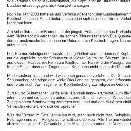
Wie verfahren die acht Bundesländer, die Kopftücher im Unterricht unter
Bundesverfassungsgerichts? Komplett anzeigen
Noch im Jahr 2003 hatte es das Verfassungsgericht den Bundesländern fre
Kopftuch erlauben. Acht Länder entschieden sich seinerzeit für ein Verb
Niedersachsen.
Am schnellsten hatte Bremen auf die jüngste Entscheidung aus Karlsruhe
dem Richterspruch vergangen, da schrieb Bildungssenatorin Eva Quante-
dürfen muslimische Lehrerinnen im Unterricht ein Kopftuch tragen. Ein ei
aufzuheben.
Das Bremer Schulgesetz musste nicht geändert werden, denn das Kopftuch
nur die Verpflichtung der Schulen zu religiöser Neutralität. Bis zum Urtei
aus diesem Passus ein Nein zum Kopftuch ab. Nun wird der Paragraf ebe
In dem Sinne, dass das Tragen eines Kopftuchs nicht gegen die Neutralit
Niedersachsen kann und wird wohl auch genau so verfahren. Der Spreche
Schumacher, bestätigte dem »nd«: Das Land sei gehalten, die verfassu
und fortan auch das Tragen einer Kopfbedeckung aus religiösen Gründen
Zurzeit, so Schumacher, werde eine »Handreichung« erarbeitet, »um die
informieren und sie dabei zu unterstützen«. Ob und in welcher Weise da
Zeit geplanten Staatsvertrag zwischen dem Land und den Muslimen einf
Verbänden erörtert, erklärte der Sprecher.
Was der Vertrag im Detail enthalten wird, steht noch nicht fest. Beispi
Feiertagen und zum Religionsunterricht sind denkbar. Alle Themen würden
abzusehen, wann die Gespräche zum Abschluss kommen, heißt es aus 