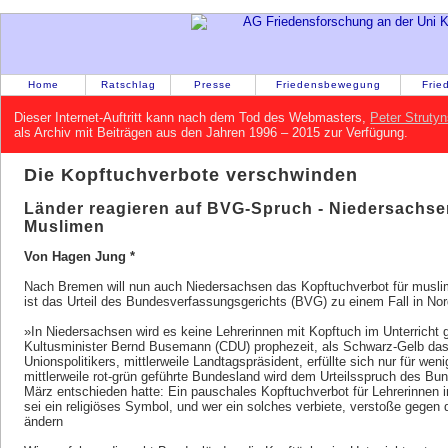
Home
Ratschlag
Presse
Friedensbewegung
Frie
Dieser Internet-Auftritt kann nach dem Tod des Webmasters,
Peter Strutyn
als Archiv mit Beiträgen aus den Jahren 1996 – 2015 zur Verfügung.
Die Kopftuchverbote verschwinden
Länder reagieren auf BVG-Spruch - Niedersachsen
Muslimen
Von Hagen Jung *
Nach Bremen will nun auch Niedersachsen das Kopftuchverbot für musli
ist das Urteil des Bundesverfassungsgerichts (BVG) zu einem Fall in Nor
»In Niedersachsen wird es keine Lehrerinnen mit Kopftuch im Unterricht
Kultusminister Bernd Busemann (CDU) prophezeit, als Schwarz-Gelb das 
Unionspolitikers, mittlerweile Landtagspräsident, erfüllte sich nur für we
mittlerweile rot-grün geführte Bundesland wird dem Urteilsspruch des Bu
März entschieden hatte: Ein pauschales Kopftuchverbot für Lehrerinnen im
sei ein religiöses Symbol, und wer ein solches verbiete, verstoße gegen di
ändern