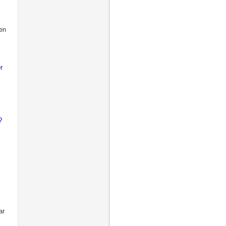
en
r
?
ar