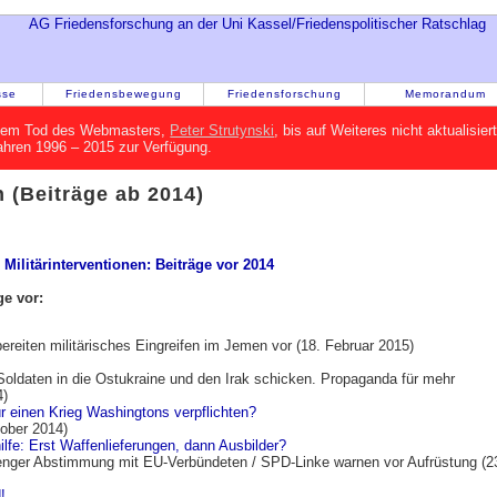
sse
Friedensbewegung
Friedensforschung
Memorandum
h dem Tod des Webmasters,
Peter Strutynski
, bis auf Weiteres nicht aktualisie
Jahren 1996 – 2015 zur Verfügung.
n (Beiträge ab 2014)
:
Militärinterventionen: Beiträge vor 2014
ge vor:
ereiten militärisches Eingreifen im Jemen vor (18. Februar 2015)
 Soldaten in die Ostukraine und den Irak schicken. Propaganda für mehr
4)
ür einen Krieg Washingtons verpflichten?
ober 2014)
lfe: Erst Waffenlieferungen, dann Ausbilder?
 enger Abstimmung mit EU-Verbündeten / SPD-Linke warnen vor Aufrüstung (2
!