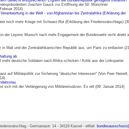
nem Gewicht entsprechend? Ergreift die Bundesrepublik genügend Initiative?"
ndespräsidenten Joachim Gauck zur Eröffnung der 50. Münchner
 Februar 2014)
Verantwortung in der Welt - von Afghanistan bis Zentralafrika (Erklärung der
et noch mehr Kriege mit Schwarz-Rot (Erklärung des Friedensratschlags) (3
 von der Leyens Wunsch nach mehr Engagement der Bundeswehr nicht direkt 
in Mali und der Zentralafrikanischen Republik aus, um Paris zu entlasten (21
haltung ab
ll mehr deutsche Soldaten nach Afrika schicken / Kritik aus der Linkspartei
ganz auf Militärpolitik zur Sicherung "deutscher Interessen" (Von Peer Heinelt,
14)
ndatsstau
 sich mit der Verlängerung von Militäreinsätzen. Es eilt (09. Januar 2014)
densratschlag - Germaniastr. 14 - 34119 Kassel - eMail:
bundesausschuss@f