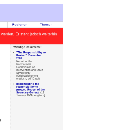
Regionen
Themen
rt werden. Er steht jedoch weiterhin
Wichtige Dokumente:
"The Responsibility to
Protect", December
2001
Report of the
International
Commission on
Intervention and State
Sovereignty
(Originaldokument
englisch, pdf-Datei)
Implementing the
responsibility to
protect. Report of the
Secretary-General
(12
January 2009; englisch).
3.