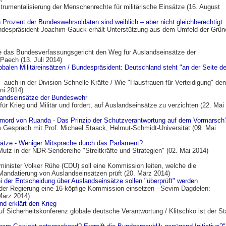
strumentalisierung der Menschenrechte für militärische Einsätze (16. August
 Prozent der Bundeswehrsoldaten sind weiblich – aber nicht gleichberechtigt
ndespräsident Joachim Gauck erhält Unterstützung aus dem Umfeld der Grün
e das Bundesverfassungsgericht den Weg für Auslandseinsätze der
aech (13. Juli 2014)
balen Militäreinsätzen / Bundespräsident: Deutschland steht "an der Seite de
– auch in der Division Schnelle Kräfte / Wie "Hausfrauen für Verteidigung" den
ni 2014)
slandseinsätze der Bundeswehr
für Krieg und Militär und fordert, auf Auslandseinsätze zu verzichten (22. Mai
mord von Ruanda - Das Prinzip der Schutzverantwortung auf dem Vormarsch
Gespräch mit Prof. Michael Staack, Helmut-Schmidt-Universität (09. Mai
tze - Weniger Mitsprache durch das Parlament?
utz in der NDR-Sendereihe "Streitkräfte und Strategien" (02. Mai 2014)
minister Volker Rühe (CDU) soll eine Kommission leiten, welche die
Mandatierung von Auslandseinsätzen prüft (20. März 2014)
 der Entscheidung über Auslandseinsätze sollen "überprüft" werden
 der Regierung eine 16-köpfige Kommission einsetzen - Sevim Dagdelen:
März 2014)
d erklärt den Krieg
f Sicherheitskonferenz globale deutsche Verantwortung / Klitschko ist der St