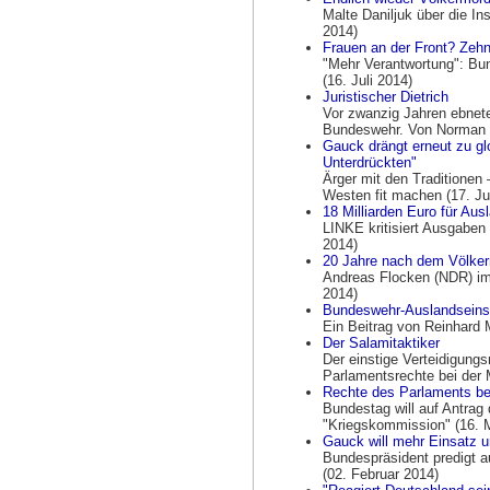
Malte Daniljuk über die In
2014)
Frauen an der Front? Zehn
"Mehr Verantwortung": Bu
(16. Juli 2014)
Juristischer Dietrich
Vor zwanzig Jahren ebnet
Bundeswehr. Von Norman P
Gauck drängt erneut zu glo
Unterdrückten"
Ärger mit den Traditionen 
Westen fit machen (17. Ju
18 Milliarden Euro für Au
LINKE kritisiert Ausgaben 
2014)
20 Jahre nach dem Völker
Andreas Flocken (NDR) im 
2014)
Bundeswehr-Auslandseinsä
Ein Beitrag von Reinhard M
Der Salamitaktiker
Der einstige Verteidigungs
Parlamentsrechte bei der 
Rechte des Parlaments bei
Bundestag will auf Antrag
"Kriegskommission" (16. 
Gauck will mehr Einsatz un
Bundespräsident predigt au
(02. Februar 2014)