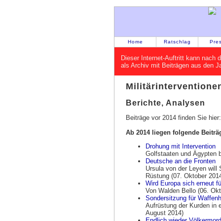
Home
Ratschlag
Pre
Dieser Internet-Auftritt kann nac
als Archiv mit Beiträgen aus den 
Militärinterventione
Berichte, Analysen
Beiträge vor 2014 finden Sie hier
Ab 2014 liegen folgende Beiträ
Drohung mit Intervention
Golfstaaten und Ägypten b
Deutsche an die Fronten
Ursula von der Leyen will
Rüstung (07. Oktober 201
Wird Europa sich erneut f
Von Walden Bello (06. Okt
Sondersitzung für Waffenhi
Aufrüstung der Kurden in
August 2014)
Endlich wieder Völkermord