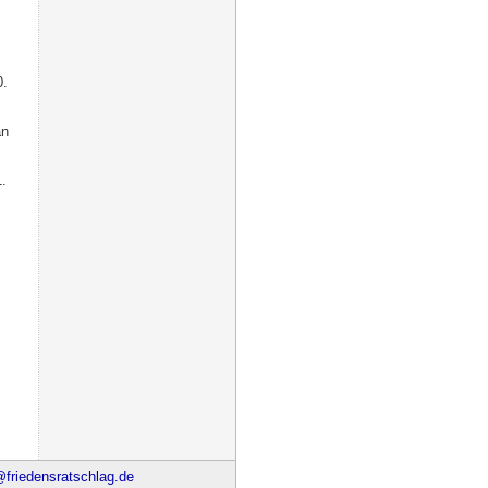
0.
an
.
riedensratschlag.de