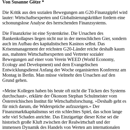
Von Susanne Götze *
Die Kritik aus den sozialen Bewegungen am G20-Finanzgipfel wird
lauter: Wirtschaftsexperten und Globalisierungskritiker fordern eine
schonungslose Analyse des herrschenden Finanzsystems.
Die Finanzkrise ist eine Systemkrise. Die Ursachen des
Bankenkollapses liegen nicht nur in der menschlichen Gier, sondern
auch im Aufbau des kapitalistischen Kasinos selbst. Das
Krisenmanagement der reichsten G20-Länder reiche deshalb kaum
aus, mahnten Wirtschaftsexperten und Vertreter sozialer
Bewegungen auf einer vom Verein WEED (World Economy,
Ecology and Development) und dem Evangelischen
Entwicklungsdienst Anfang der Woche organisierten Konferenz am
Montag in Berlin. Man müsse vielmehr den Ursachen auf den
Grund gehen.
»Meine Kollegen haben bis heute oft nicht die Tücken des Systems
durchschaut«, erklärte der Ökonom Stephan Schulmeister vom
Österreichischen Institut für Wirtschaftsforschung. »Deshalb geht es
für mich darum, die Widersprüche aufzuzeigen.« Der
Finanzmarktkapitalismus sei ein schlechtes Spiel, das schon lange
sehr viel Schaden anrichte. Das Einzigartige dieser Krise sei die
historisch große Kluft zwischen der Realwirtschaft und der
immensen Dynamik des Handels von Werten am internationalen