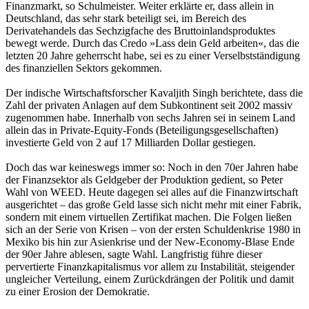
Finanzmarkt, so Schulmeister. Weiter erklärte er, dass allein in
Deutschland, das sehr stark beteiligt sei, im Bereich des
Derivatehandels das Sechzigfache des Bruttoinlandsproduktes
bewegt werde. Durch das Credo »Lass dein Geld arbeiten«, das die
letzten 20 Jahre geherrscht habe, sei es zu einer Verselbstständigung
des finanziellen Sektors gekommen.
Der indische Wirtschaftsforscher Kavaljith Singh berichtete, dass die
Zahl der privaten Anlagen auf dem Subkontinent seit 2002 massiv
zugenommen habe. Innerhalb von sechs Jahren sei in seinem Land
allein das in Private-Equity-Fonds (Beteiligungsgesellschaften)
investierte Geld von 2 auf 17 Milliarden Dollar gestiegen.
Doch das war keineswegs immer so: Noch in den 70er Jahren habe
der Finanzsektor als Geldgeber der Produktion gedient, so Peter
Wahl von WEED. Heute dagegen sei alles auf die Finanzwirtschaft
ausgerichtet – das große Geld lasse sich nicht mehr mit einer Fabrik,
sondern mit einem virtuellen Zertifikat machen. Die Folgen ließen
sich an der Serie von Krisen – von der ersten Schuldenkrise 1980 in
Mexiko bis hin zur Asienkrise und der New-Economy-Blase Ende
der 90er Jahre ablesen, sagte Wahl. Langfristig führe dieser
pervertierte Finanzkapitalismus vor allem zu Instabilität, steigender
ungleicher Verteilung, einem Zurückdrängen der Politik und damit
zu einer Erosion der Demokratie.