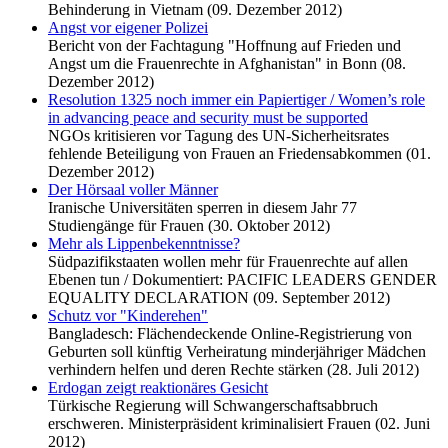
Behinderung in Vietnam (09. Dezember 2012)
Angst vor eigener Polizei
Bericht von der Fachtagung "Hoffnung auf Frieden und
Angst um die Frauenrechte in Afghanistan" in Bonn (08.
Dezember 2012)
Resolution 1325 noch immer ein Papiertiger / Women’s role
in advancing peace and security must be supported
NGOs kritisieren vor Tagung des UN-Sicherheitsrates
fehlende Beteiligung von Frauen an Friedensabkommen (01.
Dezember 2012)
Der Hörsaal voller Männer
Iranische Universitäten sperren in diesem Jahr 77
Studiengänge für Frauen (30. Oktober 2012)
Mehr als Lippenbekenntnisse?
Südpazifikstaaten wollen mehr für Frauenrechte auf allen
Ebenen tun / Dokumentiert: PACIFIC LEADERS GENDER
EQUALITY DECLARATION (09. September 2012)
Schutz vor "Kinderehen"
Bangladesch: Flächendeckende Online-Registrierung von
Geburten soll künftig Verheiratung minderjähriger Mädchen
verhindern helfen und deren Rechte stärken (28. Juli 2012)
Erdogan zeigt reaktionäres Gesicht
Türkische Regierung will Schwangerschaftsabbruch
erschweren. Ministerpräsident kriminalisiert Frauen (02. Juni
2012)