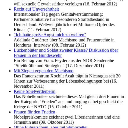
will sexuelle Gewalt stärker verfolgen (16. Februar 2012)
Recht auf Unversehrtheit
Internationaler Tag gegen Genitalverstümmelung:
Parlamentsinitiative für besonderen Straftatbestand in
Deutschland. Weltweit jährlich drei Millionen Opfer des
Rituals (11. Februar 2012)
"Ich hatte große Angst mich zu wehren"
Adalinda Gutiérrez über Machismo und Frauenrechte in
Honduras. Interview (08. Februar 2012)
Lückenbüßer und Soldat zweiter Klasse? Diskussion über
Frauen in der Bundeswehr
Ein Beitrag von Franz Feyder aus der NDR-Sendereihe
"Streitkräfte und Strategien" (17. Dezember 2011)
Mit Ziegen gegen den Machismo
Das Frauenzentrum Xochilt Acalt trägt in Nicaragua seit 20
Jahren zur Verbesserung der Lebensbedingungen bei (16.
November 2011)
Keine Spielverderberin
Das Nobelkomitee zeichnete dieses Mal gleich drei Frauen in
der Kategorie "Frieden" aus und umging dabei geschickt die
Kriege der NATO (15. Oktober 2011)
Frauen für den Frieden
Nobelpreiskomitee zeichnet zwei Liberianerinnen und eine
Jemenitin aus (09. Oktober 2011)
Ohne Führerschein, aber mit Stimmzettel