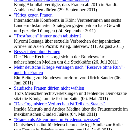
König Abdullah verfügte, dass Frauen ab 2015 in Saudi-
Arabien wählen dürfen (29. September 2011)
"Krieg gegen Frauen"
Internationale Konferenz in Köln: Vertreterinnen aus sechs
Ländern diskutierten Strategien gegen ­patriarchale Gewalt
und gezielte Tötungen (24. September 2011)
"Trostfrauen" immer noch tabuisiert?
Kiyomi Ikenaga über sexuelle Verbrechen der japanischen
Armee im Asien-Pazifik-Krieg. Interview (11. August 2011)
Besser töten ohne Frauen
Die "Neue Rechte" sorgt sich in der Bundeswehr
nahestehenden Medien um die Streitkräfte (26. Juli 2011)
Mehr deutsche Kriege verlangen nach "Reserve ohne Ruh" -
auch für Frauen
Ein Beitrag zur Bundeswehrreform von Ulrich Sander (06.
Juni 2011)
Saudische Frauen dürfen nicht wählen
Trotz Menschenrechtsverletzungen und fehlender Demokratie
sitzt die Königsfamilie fest im Sattel (06. Mai 2011)
"Das Organisierte Verbrechen ist Teil des Staates"
Imelda Marrufo und Andrea Medina über die Frauenmorde im
mexikanischen Ciudad Juárez (04. Mai 2011)
"Frauen als Akteurinnen in Friedensprozessen"
Deutsches Institut für Menschenrechte legt Studie zur Rolle
von Frauen in Friedensprozessen vor (14. April 2011)