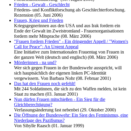
Frieden - Gewalt - Geschlecht
Friedens- und Konfliktforschung als Geschlechterforschung.
Rezension (05. Juni 2006)
Frauen, Krieg und Frieden
Kriegsgegnerinnen aus den USA und aus Irak fordern ein
Ende der Gewalt im Zweistromland - Frauenorganisationen
fordern mehr Mitsprache (08. März 2006)
"Frauen fordern Frieden" - Ein dringender Appell / "Women's
Call for Peace": An Urgent Appeal
Eine Initiative zum Internationalen Frauentag von Frauen in
der ganzen Welt (deutsch und englisch) (08. März 2006)
Mörderinnen - na und?
Wer sich gegen Frauen in der Bundeswehr ausspricht, will
sich hauptsächlich der eigenen linken PC-Identität
vergewissern. Von Barbara Nohr (08. Februar 2001)
Das hat den Frauen noch gefehlt!
Mit 244 Soldatinnen, die sich zu den Waffen melden, ist kein
Staat zu machen (03. Januar 2001)
Nun dürfen Frauen mitschießen - Ein Sieg für die
Gleichberechtigung?
Verfassungsänderung fast nebenbei (29. Oktober 2000)
Die Öffnung der Bundeswehr: Ein Sieg des Feminismus, eine
Niederlage des Pazifismus?
Von Sibylle Raasch (01. Januar 1999)