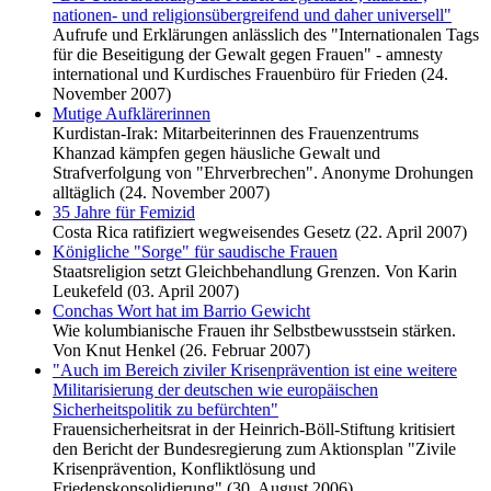
nationen- und religionsübergreifend und daher universell"
Aufrufe und Erklärungen anlässlich des "Internationalen Tags
für die Beseitigung der Gewalt gegen Frauen" - amnesty
international und Kurdisches Frauenbüro für Frieden (24.
November 2007)
Mutige Aufklärerinnen
Kurdistan-Irak: Mitarbeiterinnen des Frauenzentrums
Khanzad kämpfen gegen häusliche Gewalt und
Strafverfolgung von "Ehrverbrechen". Anonyme Drohungen
alltäglich (24. November 2007)
35 Jahre für Femizid
Costa Rica ratifiziert wegweisendes Gesetz (22. April 2007)
Königliche "Sorge" für saudische Frauen
Staatsreligion setzt Gleichbehandlung Grenzen. Von Karin
Leukefeld (03. April 2007)
Conchas Wort hat im Barrio Gewicht
Wie kolumbianische Frauen ihr Selbstbewusstsein stärken.
Von Knut Henkel (26. Februar 2007)
"Auch im Bereich ziviler Krisenprävention ist eine weitere
Militarisierung der deutschen wie europäischen
Sicherheitspolitik zu befürchten"
Frauensicherheitsrat in der Heinrich-Böll-Stiftung kritisiert
den Bericht der Bundesregierung zum Aktionsplan "Zivile
Krisenprävention, Konfliktlösung und
Friedenskonsolidierung" (30. August 2006)