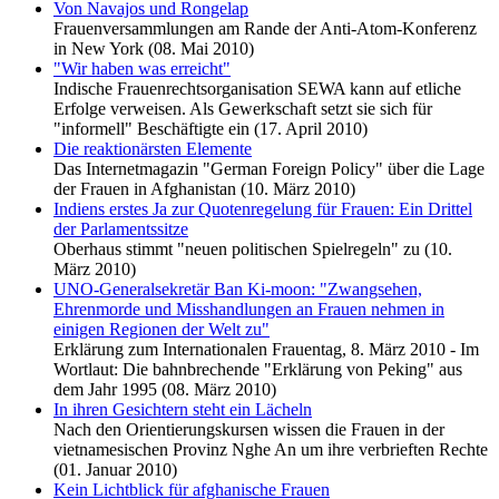
Von Navajos und Rongelap
Frauenversammlungen am Rande der Anti-Atom-Konferenz
in New York (08. Mai 2010)
"Wir haben was erreicht"
Indische Frauenrechtsorganisation SEWA kann auf etliche
Erfolge verweisen. Als Gewerkschaft setzt sie sich für
"informell" Beschäftigte ein (17. April 2010)
Die reaktionärsten Elemente
Das Internetmagazin "German Foreign Policy" über die Lage
der Frauen in Afghanistan (10. März 2010)
Indiens erstes Ja zur Quotenregelung für Frauen: Ein Drittel
der Parlamentssitze
Oberhaus stimmt "neuen politischen Spielregeln" zu (10.
März 2010)
UNO-Generalsekretär Ban Ki-moon: "Zwangsehen,
Ehrenmorde und Misshandlungen an Frauen nehmen in
einigen Regionen der Welt zu"
Erklärung zum Internationalen Frauentag, 8. März 2010 - Im
Wortlaut: Die bahnbrechende "Erklärung von Peking" aus
dem Jahr 1995 (08. März 2010)
In ihren Gesichtern steht ein Lächeln
Nach den Orientierungskursen wissen die Frauen in der
vietnamesischen Provinz Nghe An um ihre verbrieften Rechte
(01. Januar 2010)
Kein Lichtblick für afghanische Frauen