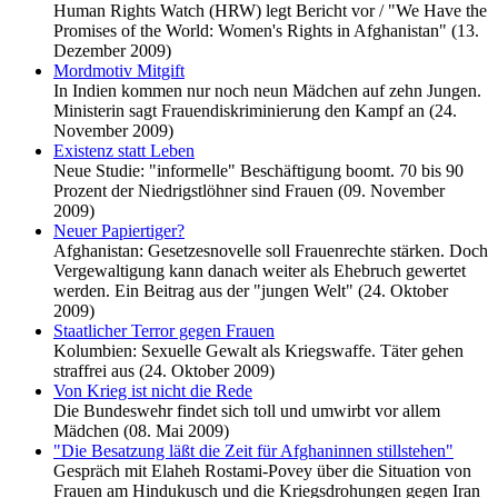
Human Rights Watch (HRW) legt Bericht vor / "We Have the
Promises of the World: Women's Rights in Afghanistan" (13.
Dezember 2009)
Mordmotiv Mitgift
In Indien kommen nur noch neun Mädchen auf zehn Jungen.
Ministerin sagt Frauendiskriminierung den Kampf an (24.
November 2009)
Existenz statt Leben
Neue Studie: "informelle" Beschäftigung boomt. 70 bis 90
Prozent der Niedrigstlöhner sind Frauen (09. November
2009)
Neuer Papiertiger?
Afghanistan: Gesetzesnovelle soll Frauenrechte stärken. Doch
Vergewaltigung kann danach weiter als Ehebruch gewertet
werden. Ein Beitrag aus der "jungen Welt" (24. Oktober
2009)
Staatlicher Terror gegen Frauen
Kolumbien: Sexuelle Gewalt als Kriegswaffe. Täter gehen
straffrei aus (24. Oktober 2009)
Von Krieg ist nicht die Rede
Die Bundeswehr findet sich toll und umwirbt vor allem
Mädchen (08. Mai 2009)
"Die Besatzung läßt die Zeit für Afghaninnen stillstehen"
Gespräch mit Elaheh Rostami-Povey über die Situation von
Frauen am Hindukusch und die Kriegsdrohungen gegen Iran