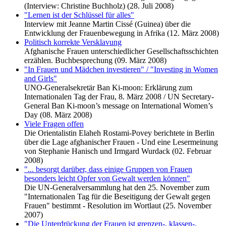
(Interview: Christine Buchholz) (28. Juli 2008)
"Lernen ist der Schlüssel für alles"
Interview mit Jeanne Martin Cissé (Guinea) über die
Entwicklung der Frauenbewegung in Afrika (12. März 2008)
Politisch korrekte Versklavung
Afghanische Frauen unterschiedlicher Gesellschaftsschichten
erzählen. Buchbesprechung (09. März 2008)
"In Frauen und Mädchen investieren" / "Investing in Women
and Girls"
UNO-Generalsekretär Ban Ki-moon: Erklärung zum
Internationalen Tag der Frau, 8. März 2008 / UN Secretary-
General Ban Ki-moon’s message on International Women’s
Day (08. März 2008)
Viele Fragen offen
Die Orientalistin Elaheh Rostami-Povey berichtete in Berlin
über die Lage afghanischer Frauen - Und eine Lesermeinung
von Stephanie Hanisch und Irmgard Wurdack (02. Februar
2008)
"... besorgt darüber, dass einige Gruppen von Frauen
besonders leicht Opfer von Gewalt werden können"
Die UN-Generalversammlung hat den 25. November zum
"Internationalen Tag für die Beseitigung der Gewalt gegen
Frauen" bestimmt - Resolution im Wortlaut (25. November
2007)
"Die Unterdrückung der Frauen ist grenzen-, klassen-,