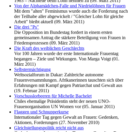
1963 – Nachteile beim Lohn nehmen zu (09. März 2011)
Von der Alphamädchen-Falle und Niedriglöhnen für Frauen
Mit dem "alten" Feminismus wurde auch die Forderung nach
der Teilhabe aller abgewickelt / "Gleicher Lohn für gleiche
Arbeit" bleibt aktuell (09. März 2011)
Die drei "Ps"
Die Opposition im Bundestag fordert in einem ersten
gemeinsamen Antrag die stärkere Beteiligung von Frauen in
Friedensprozessen (09. März 2011)
Die Kraft des weiblichen Geschlechts
Vor 100 Jahren wurde der erste Internationale Frauentag
begangen – Ziele und Wirkungen. Von Marga Voigt (01.
März 2011)
Selbstermächtigung
Weltsozialforum in Dakar: Zahlreiche autonome
Frauenversammlungen. Afrikanerinnen tauschten sich über
Erfahrungen mit Kampf gegen Patriarchat und Gewalt aus
(19. Februar 2011)
Vorschusslorbeeren für Michelle Bachelet
Chiles ehemalige Präsidentin steht der neuen UNO-
Frauenorganisation UN Women vor (05. Januar 2011)
Flaggen und Schnupperkurse
Internationaler Tag gegen Gewalt an Frauen: Gedenken,
Aktionen, Forderungen (27. November 2010)
Gleichstellungspolitik reicht nicht aus