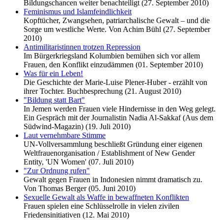
Bildungschancen weiter benachteiligt (27. September 2010)
Feminismus und Islamfeindlichkeit
Kopftücher, Zwangsehen, patriarchalische Gewalt – und die
Sorge um westliche Werte. Von Achim Bühl (27. September
2010)
Antimilitaristinnen trotzen Repression
Im Bürgerkriegsland Kolumbien bemühen sich vor allem
Frauen, den Konflikt einzudämmen (01. September 2010)
Was für ein Leben!
Die Geschichte der Marie-Luise Plener-Huber - erzählt von
ihrer Tochter. Buchbesprechung (21. August 2010)
"Bildung statt Bart"
In Jemen werden Frauen viele Hindernisse in den Weg gelegt.
Ein Gespräch mit der Journalistin Nadia Al-Sakkaf (Aus dem
Südwind-Magazin) (19. Juli 2010)
Laut vernehmbare Stimme
UN-Vollversammlung beschließt Gründung einer eigenen
Weltfrauenorganisation / Establishment of New Gender
Entity, 'UN Women' (07. Juli 2010)
"Zur Ordnung rufen"
Gewalt gegen Frauen in Indonesien nimmt dramatisch zu.
Von Thomas Berger (05. Juni 2010)
Sexuelle Gewalt als Waffe in bewaffneten Konflikten
Frauen spielen eine Schlüsselrolle in vielen zivilen
Friedensinitiativen (12. Mai 2010)