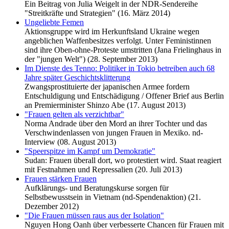
Ein Beitrag von Julia Weigelt in der NDR-Sendereihe
"Streitkräfte und Strategien" (16. März 2014)
Ungeliebte Femen
Aktionsgruppe wird im Herkunftsland Ukraine wegen
angeblichen Waffenbesitzes verfolgt. Unter Feministinnen
sind ihre Oben-ohne-Proteste umstritten (Jana Frielinghaus in
der "jungen Welt") (28. September 2013)
Im Dienste des Tenno: Politiker in Tokio betreiben auch 68
Jahre später Geschichtsklitterung
Zwangsprostituierte der japanischen Armee fordern
Entschuldigung und Entschädigung / Offener Brief aus Berlin
an Premierminister Shinzo Abe (17. August 2013)
"Frauen gelten als verzichtbar"
Norma Andrade über den Mord an ihrer Tochter und das
Verschwindenlassen von jungen Frauen in Mexiko. nd-
Interview (08. August 2013)
"Speerspitze im Kampf um Demokratie"
Sudan: Frauen überall dort, wo protestiert wird. Staat reagiert
mit Festnahmen und Repressalien (20. Juli 2013)
Frauen stärken Frauen
Aufklärungs- und Beratungskurse sorgen für
Selbstbewusstsein in Vietnam (nd-Spendenaktion) (21.
Dezember 2012)
"Die Frauen müssen raus aus der Isolation"
Nguyen Hong Oanh über verbesserte Chancen für Frauen mit