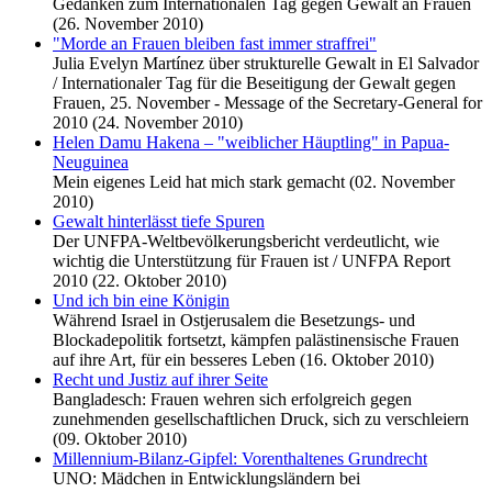
Gedanken zum Internationalen Tag gegen Gewalt an Frauen
(26. November 2010)
"Morde an Frauen bleiben fast immer straffrei"
Julia Evelyn Martínez über strukturelle Gewalt in El Salvador
/ Internationaler Tag für die Beseitigung der Gewalt gegen
Frauen, 25. November - Message of the Secretary-General for
2010 (24. November 2010)
Helen Damu Hakena – "weiblicher Häuptling" in Papua-
Neuguinea
Mein eigenes Leid hat mich stark gemacht (02. November
2010)
Gewalt hinterlässt tiefe Spuren
Der UNFPA-Weltbevölkerungsbericht verdeutlicht, wie
wichtig die Unterstützung für Frauen ist / UNFPA Report
2010 (22. Oktober 2010)
Und ich bin eine Königin
Während Israel in Ostjerusalem die Besetzungs- und
Blockadepolitik fortsetzt, kämpfen palästinensische Frauen
auf ihre Art, für ein besseres Leben (16. Oktober 2010)
Recht und Justiz auf ihrer Seite
Bangladesch: Frauen wehren sich erfolgreich gegen
zunehmenden gesellschaftlichen Druck, sich zu verschleiern
(09. Oktober 2010)
Millennium-Bilanz-Gipfel: Vorenthaltenes Grundrecht
UNO: Mädchen in Entwicklungsländern bei