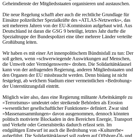
Geheimdienste der Mitgliedsstaaten organisieren und austauschen.
Die neue Regelung schafft aber auch die rechtliche Grundlage für
Einsätze polizeilicher Spezialkräfte des »ATLAS-Netzwerks«, das
seit mehreren Jahren von der EU-Kommission aufgebaut wird. Aus
Deutschland ist daran die GSG 9 beteiligt, letztes Jahr durfte die
Spezialtruppe der Bundespolizei eine über mehrere Länder verteilte
Großübung leiten.
Wir haben es mit einer Art innenpolitischem Bündnisfall zu tun: Der
soll gelten, wenn »schwerwiegende Auswirkungen auf Menschen,
die Umwelt oder Vermögenswerte« drohen. Die Solidaritätsklausel
kann von der anfragenden Regierung, anderen Mitgliedsstaaten und
den Organen der EU missbraucht werden. Denn bislang ist nicht
festgelegt, ab welchem Stadium einer vermeintlichen »Bedrohung«
der Unterstützungsfall eintritt.
Möglich wäre also, dass eine Regierung militante Arbeitskämpfe zu
»Terrorismus« umdeutet oder streikende Behörden als Erosion
»wesentlicher gesellschaftlicher Funktionen« definiert. Zwar sind
»Massenansammlungen« davon ausgenommen, dennoch könnten
politisch motivierte Blockaden in den Bereichen Energie, Transport
und Verkehr oder Generalstreiks dadurch erfasst sein. Im
endgültigen Entwurf ist auch die Bedrohung von »Kulturerbe«
aufgeführt. Die Solidaritätsklausel soll zudem auf Offshore-Öl- und