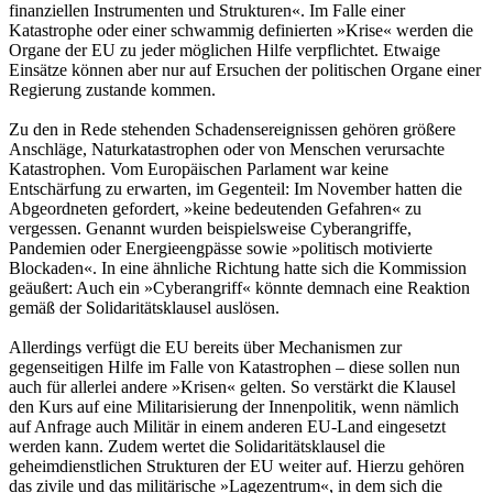
finanziellen Instrumenten und Strukturen«. Im Falle einer
Katastrophe oder einer schwammig definierten »Krise« werden die
Organe der EU zu jeder möglichen Hilfe verpflichtet. Etwaige
Einsätze können aber nur auf Ersuchen der politischen Organe einer
Regierung zustande kommen.
Zu den in Rede stehenden Schadensereignissen gehören größere
Anschläge, Naturkatastrophen oder von Menschen verursachte
Katastrophen. Vom Europäischen Parlament war keine
Entschärfung zu erwarten, im Gegenteil: Im November hatten die
Abgeordneten gefordert, »keine bedeutenden Gefahren« zu
vergessen. Genannt wurden beispielsweise Cyberangriffe,
Pandemien oder Energieengpässe sowie »politisch motivierte
Blockaden«. In eine ähnliche Richtung hatte sich die Kommission
geäußert: Auch ein »Cyberangriff« könnte demnach eine Reaktion
gemäß der Solidaritätsklausel auslösen.
Allerdings verfügt die EU bereits über Mechanismen zur
gegenseitigen Hilfe im Falle von Katastrophen – diese sollen nun
auch für allerlei andere »Krisen« gelten. So verstärkt die Klausel
den Kurs auf eine Militarisierung der Innenpolitik, wenn nämlich
auf Anfrage auch Militär in einem anderen EU-Land eingesetzt
werden kann. Zudem wertet die Solidaritätsklausel die
geheimdienstlichen Strukturen der EU weiter auf. Hierzu gehören
das zivile und das militärische »Lagezentrum«, in dem sich die