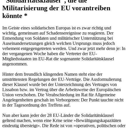
"Solidaritätsklausel", die die
Militarisierung der EU vorantreiben
könnte *
Im Geiste eines solidarischen Europas ist es zwar richtig und
wichtig, gemeinsam auf Schadensereignisse zu reagieren. Der
Entsendung von Soldaten und militärischer Unterstützung bei
Auseinandersetzungen gleich welchen Ursprungs muss jedoch
vehement entgegengetreten werden. Und zwar jetzt mehr denn je: In
der vergangenen Woche haben die Vertreter der EU-
Mitgliedsstaaten im EU-Rat die sogenannte Solidaritätsklausel
angenommen.
Hinter dem freundlich klingenden Namen steht eine der
umstrittensten Regelungen der EU-Verträge. Die Ausformulierung
dieser Klausel wurde bei der Unterzeichnung des Vertrages von
Lissabon bzw. im Vertrag über die Arbeitsweise der Europäischen
Union verschoben. Die Verabschiedung im Rat für Allgemeine
Angelegenheiten geschah im Verborgenen: Der Punkt tauchte nicht
in der Tagesordnung des Treffens auf.
Nun aber kann jeder der 28 EU-Länder die Solidaritätsklausel
geltend machen, wenn eine Krise seine »Bewältigungskapazitäten
eindeutig übersteigt«. Die Rede ist von »operativen, politischen oder