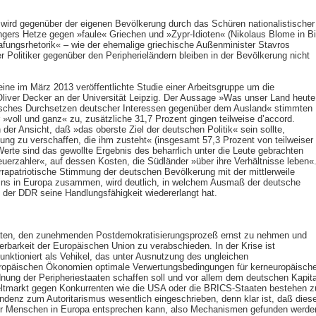
wird gegenüber der eigenen Bevölkerung durch das Schüren nationalistischer
gers Hetze gegen »faule« Griechen und »Zypr-Idioten« (Nikolaus Blome in Bi
fungsrhetorik« – wie der ehemalige griechische Außenminister Stavros
 Politiker gegenüber den Peripherieländern bleiben in der Bevölkerung nicht
eine im März 2013 veröffentlichte Studie einer Arbeitsgruppe um die
liver Decker an der Universität Leipzig. Der Aussage »Was unser Land heute
rgisches Durchsetzen deutscher Interessen gegenüber dem Ausland« stimmten
»voll und ganz« zu, zusätzliche 31,7 Prozent gingen teilweise d’accord.
 der Ansicht, daß »das oberste Ziel der deutschen Politik« sein sollte,
ng zu verschaffen, die ihm zusteht« (insgesamt 57,3 Prozent von teilweiser
Werte sind das gewollte Ergebnis des beharrlich unter die Leute gebrachten
uerzahler«, auf dessen Kosten, die Südländer »über ihre Verhältnisse leben«
patriotische Stimmung der deutschen Bevölkerung mit der mittlerweile
rlins in Europa zusammen, wird deutlich, in welchem Ausmaß der deutsche
der DDR seine Handlungsfähigkeit wiedererlangt hat.
eraten, den zunehmenden Postdemokratisierungsprozeß ernst zu nehmen und
ierbarkeit der Europäischen Union zu verabschieden. In der Krise ist
funktioniert als Vehikel, das unter Ausnutzung des ungleichen
uropäischen Ökonomien optimale Verwertungsbedingungen für kerneuropäisch
rdnung der Peripheriestaaten schaffen soll und vor allem dem deutschen Kapita
Weltmarkt gegen Konkurrenten wie die USA oder die BRICS-Staaten bestehen z
endenz zum Autoritarismus wesentlich eingeschrieben, denn klar ist, daß dies
der Menschen in Europa entsprechen kann, also Mechanismen gefunden werde