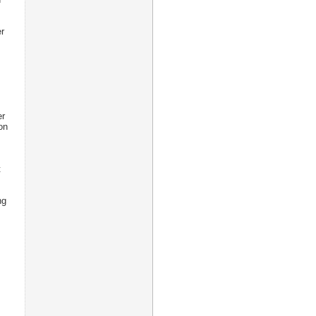
r
er
on
t
ng