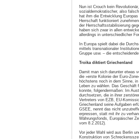
Nun ist Crouch kein Revolutionär
sozialdemokratischer, also falsch
hat ihm die Entwicklung Europas
Herrschaft funktioniert zunehmend
der Herrschaftsstabilisierung ge
haben sich zwar in allen entwick
allerdings in unterschiedlicher Fo
In Europa spielt dabei die Durch
mittels transnationaler Instituti
Gruppe usw. – die entscheidende 
Troika diktiert Griechenland
Damit man sich darunter etwas vo
die »erste Kolonie der Euro-Zone
höchstens noch in dem Sinne, in
Leben zu wählen. Das Geschäft fu
konnte, folgendermaßen: Im Aus
durchsetzen, die in ihrer zerstör
Vertreters von EZB, EU-Komission
Griechenland seine Aufgaben erf
GSEE, nennt das nicht unzutreff
erpressen, statt mit ihr zu verh
Währungsfonds, Europäischer Ze
vom 8.2.2012).
Vor jeder Wahl wird aus Berlin un
Konstruktion von Schreckensszen