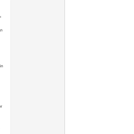
«
an
in
er