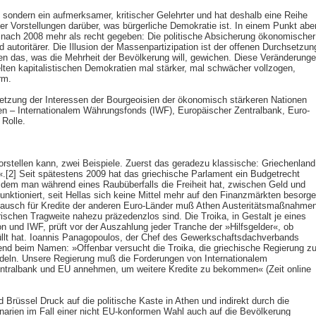
, sondern ein aufmerksamer, kritischer Gelehrter und hat deshalb eine Reihe
er Vorstellungen darüber, was bürgerliche Demokratie ist. In einem Punkt abe
 nach 2008 mehr als recht gegeben: Die politische Absicherung ökonomischer
 autoritärer. Die Illusion der Massenpartizipation ist der offenen Durchsetzun
gen das, was die Mehrheit der Bevölkerung will, gewichen. Diese Veränderung
elten kapitalistischen Demokratien mal stärker, mal schwächer vollzogen,
rm.
setzung der Interessen der Bourgeoisien der ökonomisch stärkeren Nationen
onen – Internationalem Währungsfonds (IWF), Europäischer Zentralbank, Euro-
Rolle.
rstellen kann, zwei Beispiele. Zuerst das geradezu klassische: Griechenland
«.[2] Seit spätestens 2009 hat das griechische Parlament ein Budgetrecht
 dem man während eines Raubüberfalls die Freiheit hat, zwischen Geld und
nktioniert, seit Hellas sich keine Mittel mehr auf den Finanzmärkten besorg
tausch für Kredite der anderen Euro-Länder muß Athen Austeritätsmaßnahme
erischen Tragweite nahezu präzedenzlos sind. Die Troika, in Gestalt je eines
 und IWF, prüft vor der Auszahlung jeder Tranche der »Hilfsgelder«, ob
üllt hat. Ioannis Panagopoulos, der Chef des Gewerkschaftsdachverbands
end beim Namen: »Offenbar versucht die Troika, die griechische Regierung z
andeln. Unsere Regierung muß die Forderungen von Internationalem
ntralbank und EU annehmen, um weitere Kredite zu bekommen« (Zeit online
d Brüssel Druck auf die politische Kaste in Athen und indirekt durch die
arien im Fall einer nicht EU-konformen Wahl auch auf die Bevölkerung