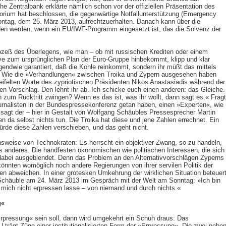
he Zentralbank erklärte nämlich schon vor der offiziellen Präsentation des
orium hat beschlossen, die gegenwärtige Notfallunterstützung (Emergency
ontag, dem 25. März 2013, aufrechtzuerhalten. Danach kann über die
eden werden, wenn ein EU/IWF-Programm eingesetzt ist, das die Solvenz der
ozeß des Überlegens, wie man – ob mit russischen Krediten oder einem
ive zum ursprünglichen Plan der Euro-Gruppe hinbekommt, klipp und klar
irgendwie garantiert, daß die Kohle reinkommt, sondern ihr müßt das mittels
Wie die »Verhandlungen« zwischen Troika und Zypern ausgesehen haben
ifelten Worte des zypriotischen Präsidenten Nikos Anastasiadis während der
 Vorschlag. Den lehnt ihr ab. Ich schicke euch einen anderen: das Gleiche.
h zum Rücktritt zwingen? Wenn es das ist, was ihr wollt, dann sagt es.« Fragt
urnalisten in der Bundespressekonferenz getan haben, einen »Experten«, wie
, sagt der – hier in Gestalt von Wolfgang Schäubles Pressesprecher Martin
 da selbst nichts tun. Die Troika hat diese und jene Zahlen errechnet. Ein
würde diese Zahlen verschieben, und das geht nicht.
nsweise von Technokraten: Es herrscht ein objektiver Zwang, so zu handeln,
s anderes. Die handfesten ökonomischen wie politischen Interessen, die sich 
abei ausgeblendet. Denn das Problem an den Alternativvorschlägen Zyperns
könnten womöglich noch andere Regierungen von ihrer servilen Politik der
n abweichen. In einer grotesken Umkehrung der wirklichen Situation beteuer
Schäuble am 24. März 2013 im Gespräch mit der Welt am Sonntag: »Ich bin
 mich nicht erpressen lasse – von niemand und durch nichts.«
g«
pressung« sein soll, dann wird umgekehrt ein Schuh draus: Das
trägt Züge einer institutionalisierten Form der »Erpressung«. Die zwei nebe