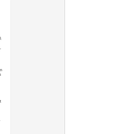
0.
,
an
s
t
,