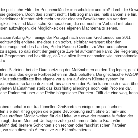
 die politische Elite der Peripherieländer »unschuldig« und bloß durch die Gewa
isie getrieben. Doch das stimmt nicht. Halb zog man sie, halb sanken sie hin.
herieländer fürchtet sich mehr vor der eigenen Bevölkerung als vor dem
ndigkeit. Es sind klassische Kompradoren, die nur noch im Verbund mit eben
essen aufzwingen, die Möglichkeit des eigenen Machterhalts sehen.
ssabon Anfang April einige der Portugal nach dessen Kreditansuchen 2011
tswidrig erklärte, meldete sich sofort, sichtbar verärgert über den
 Regierungschef des Landes, Pedro Passos Coelho, zu Wort und schwor:
 zu sagen, so daß nicht der geringste Zweifel aufkommen kann: Die Regierun
out-Programms und bekräftigt, daß sie allen ihren nationalen wie internationale
d.«
renden Parteien, bei der Durchsetzung der Maßnahmen an den Tag legen, geht 
icht einmal das eigene Fortbestehen im Blick behalten. Die griechische PASO
 Austeritätsdiktate ihre eigene vor allem auf einem Klientelsystem im
assenbasis so lange dezimiert, bis auch von der Partei kaum noch etwas übri
ierten Maßnahmen stellt das kurzfristig allerdings noch kein Problem dar,
sche Parlament über eine Reihe bürgerlicher Parteien. Fällt die eine weg, kann
bereitschaft« der traditionellen Großparteien einiges an politischem
rden sie den Krieg gegen die eigene Bevölkerung nicht ohne Stimm- und
Dies eröffnet Möglichkeiten für die Linke, wie etwa der rasante Aufstieg der
 zeigt, die im Moment Umfragen zufolge stimmenstärkste Kraft wäre.
Gefahr, daß breitere Schichten sich rechten oder faschistischen Parteien
 wo sich diese als Alternative zur EU präsentieren.