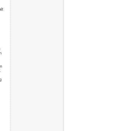
lt
g
n
in
K
g