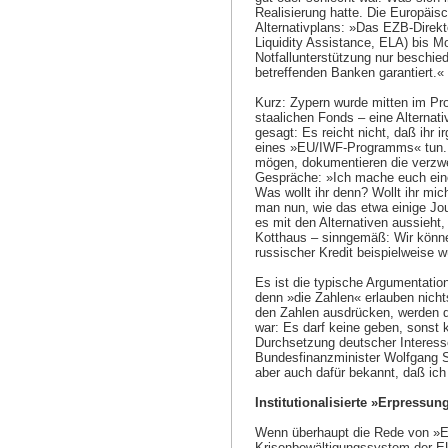
Realisierung hatte. Die Europäisc
Alternativplans: »Das EZB-Direkt
Liquidity Assistance, ELA) bis M
Notfallunterstützung nur beschi
betreffenden Banken garantiert.«
Kurz: Zypern wurde mitten im Pr
staalichen Fonds – eine Alternat
gesagt: Es reicht nicht, daß ihr 
eines »EU/IWF-Programms« tun. 
mögen, dokumentieren die verzwe
Gespräche: »Ich mache euch einen
Was wollt ihr denn? Wollt ihr mic
man nun, wie das etwa einige Jo
es mit den Alternativen aussieht
Kotthaus – sinngemäß: Wir können
russischer Kredit beispielweise 
Es ist die typische Argumentatio
denn »die Zahlen« erlauben nicht
den Zahlen ausdrücken, werden d
war: Es darf keine geben, sonst 
Durchsetzung deutscher Interesse
Bundesfinanzminister Wolfgang 
aber auch dafür bekannt, daß ich
Institutionalisierte »Erpressun
Wenn überhaupt die Rede von »Er
Krisenbewältigungssystem der EU 