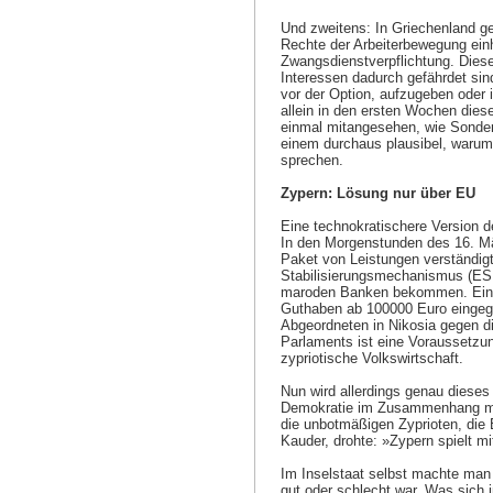
Und zweitens: In Griechenland ge
Rechte der Arbeiterbewegung einhe
Zwangsdienstverpflichtung. Dies
Interessen dadurch gefährdet sind
vor der Option, aufzugeben oder 
allein in den ersten Wochen dies
einmal mitangesehen, wie Sondere
einem durchaus plausibel, warum
sprechen.
Zypern: Lösung nur über EU
Eine technokratischere Version d
In den Morgenstunden des 16. Mä
Paket von Leistungen verständigt
Stabilisierungsmechanismus (ESM
maroden Banken bekommen. Eine 
Guthaben ab 100000 Euro eingegr
Abgeordneten in Nikosia gegen d
Parlaments ist eine Voraussetzun
zypriotische Volkswirtschaft.
Nun wird allerdings genau dieses 
Demokratie im Zusammenhang mit
die unbotmäßigen Zyprioten, die 
Kauder, drohte: »Zypern spielt m
Im Inselstaat selbst machte man 
gut oder schlecht war. Was sich 