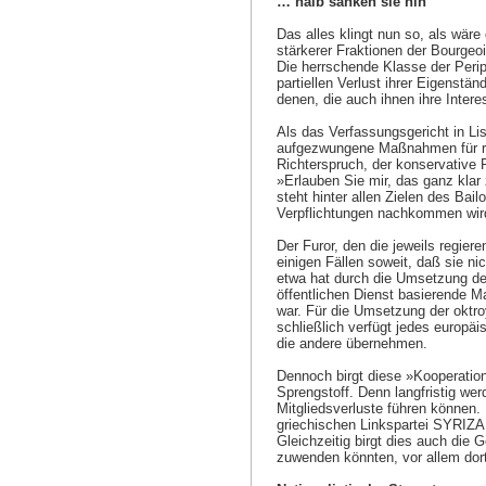
… halb sanken sie hin
Das alles klingt nun so, als wäre
stärkerer Fraktionen der Bourgeo
Die herrschende Klasse der Perip
partiellen Verlust ihrer Eigenstä
denen, die auch ihnen ihre Inter
Als das Verfassungsgericht in Li
aufgezwungene Maßnahmen für rech
Richterspruch, der konservative
»Erlauben Sie mir, das ganz klar
steht hinter allen Zielen des Bail
Verpflichtungen nachkommen wir
Der Furor, den die jeweils regie
einigen Fällen soweit, daß sie n
etwa hat durch die Umsetzung der
öffentlichen Dienst basierende M
war. Für die Umsetzung der oktroy
schließlich verfügt jedes europäi
die andere übernehmen.
Dennoch birgt diese »Kooperations
Sprengstoff. Denn langfristig we
Mitgliedsverluste führen können. 
griechischen Linkspartei SYRIZA
Gleichzeitig birgt dies auch die 
zuwenden könnten, vor allem dort,