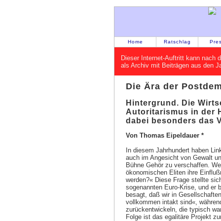
Home
Ratschlag
Pre
Dieser Internet-Auftritt kann nac
als Archiv mit Beiträgen aus den 
Die Ära der Postdem
Hintergrund. Die Wirts
Autoritarismus in der 
dabei besonders das V
Von Thomas Eipeldauer *
In diesem Jahrhundert haben Linke
auch im Angesicht von Gewalt un
Bühne Gehör zu verschaffen. Wer
ökonomischen Eliten ihre Einflu
werden?« Diese Frage stellte sich
sogenannten Euro-Krise, und er b
besagt, daß wir in Gesellschaften
vollkommen intakt sind«, während
zurückentwickeln, die typisch war
Folge ist das egalitäre Projekt 