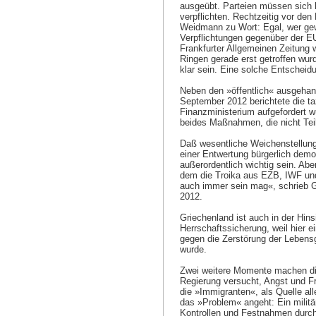
ausgeübt. Parteien müssen sich 
verpflichten. Rechtzeitig vor d
Weidmann zu Wort: Egal, wer gew
Verpflichtungen gegenüber der EU
Frankfurter Allgemeinen Zeitung 
Ringen gerade erst getroffen wu
klar sein. Eine solche Entscheid
Neben den »öffentlich« ausgehan
September 2012 berichtete die t
Finanzministerium aufgefordert 
beides Maßnahmen, die nicht Teil
Daß wesentliche Weichenstellung
einer Entwertung bürgerlich de
außerordentlich wichtig sein. Aber
dem die Troika aus EZB, IWF un
auch immer sein mag«, schrieb G
2012.
Griechenland ist auch in der Hin
Herrschaftssicherung, weil hier e
gegen die Zerstörung der Lebensg
wurde.
Zwei weitere Momente machen die
Regierung versucht, Angst und Fr
die »Immigranten«, als Quelle all
das »Problem« angeht: Ein militä
Kontrollen und Festnahmen durch 