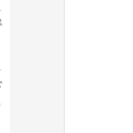
r
g
en
,
en
n
u