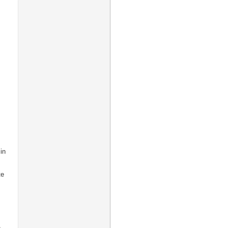
in
te
n