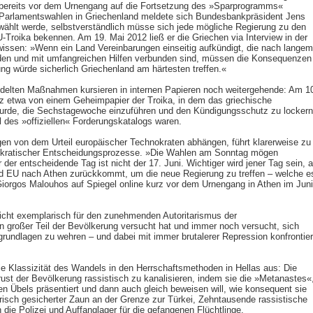
bereits vor dem Urnengang auf die Fortsetzung des »Sparprogramms«
en Parlamentswahlen in Griechenland meldete sich Bundesbankpräsident Jens
ählt werde, selbstverständlich müsse sich jede mögliche Regierung zu den
-Troika bekennen. Am 19. Mai 2012 ließ er die Griechen via Interview in der
wissen: »Wenn ein Land Vereinbarungen einseitig aufkündigt, die nach langem
rden und mit umfangreichen Hilfen verbunden sind, müssen die Konsequenzen
ung würde sicherlich Griechenland am härtesten treffen.«
delten Maßnahmen kursieren in internen Papieren noch weitergehende: Am 1
az etwa von einem Geheimpapier der Troika, in dem das griechische
wurde, die Sechstagewoche einzuführen und den Kündigungsschutz zu lockern
 des »offiziellen« Forderungskatalogs waren.
en von dem Urteil europäischer Technokraten abhängen, führt klarerweise zu
mokratischer Entscheidungsprozesse. »Die Wahlen am Sonntag mögen
 der entscheidende Tag ist nicht der 17. Juni. Wichtiger wird jener Tag sein, 
d EU nach Athen zurückkommt, um die neue Regierung zu treffen – welche e
iorgos Malouhos auf Spiegel online kurz vor dem Urnengang in Athen im Juni
sicht exemplarisch für den zunehmenden Autoritarismus der
in großer Teil der Bevölkerung versucht hat und immer noch versucht, sich
rundlagen zu wehren – und dabei mit immer brutalerer Repression konfrontier
 Klassizität des Wandels in den Herrschaftsmethoden in Hellas aus: Die
ust der Bevölkerung rassistisch zu kanalisieren, indem sie die »Metanastes«
en Übels präsentiert und dann auch gleich beweisen will, wie konsequent sie
risch gesicherter Zaun an der Grenze zur Türkei, Zehntausende rassistische
die Polizei und Auffanglager für die gefangenen Flüchtlinge.