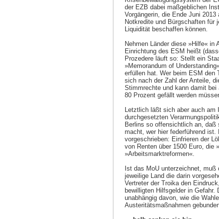
der EZB dabei maßgeblichen Inst
Vorgängerin, die Ende Juni 2013 
Notkredite und Bürgschaften für j
Liquidität beschaffen können.
Nehmen Länder diese »Hilfe« in A
Einrichtung des ESM heißt (dasse
Prozedere läuft so: Stellt ein St
»Memorandum of Understanding« (
erfüllen hat. Wer beim ESM den 
sich nach der Zahl der Anteile, d
Stimmrechte und kann damit bei a
80 Prozent gefällt werden müssen
Letztlich läßt sich aber auch am 
durchgesetzten Verarmungspolitik 
Berlins so offensichtlich an, da
macht, wer hier federführend ist
vorgeschrieben: Einfrieren der L
von Renten über 1500 Euro, die 
»Arbeitsmarktreformen«.
Ist das MoU unterzeichnet, muß
jeweilige Land die darin vorgeseh
Vertreter der Troika den Eindruc
bewilligten Hilfsgelder in Gefahr
unabhängig davon, wie die Wahle
Austeritätsmaßnahmen gebunden