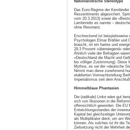
Nationalistische Stereotype
Das Euro-Regime der Kernländer 
Ressentiments abgesichert. Sprin
vom 20.3.2013) sowie die »Bestra
Lambrinidis es nannte – deutscher
ohne Resonanz.
Erschreckend ist beispielsweise 
Psychologen Elmar Brähler und O
braucht, ist ein hartes und ene
29,3 Prozent »überwiegend« oder 
Ähnlich viele der Befragten waren
»Deutschland die Macht und Geltu
bis völliger Zustimmung). Diese 
Mythos, es sei der »deutsche Ste
Nimmt man diese zunehmend hurra
etablierten Vormachtstellung Be
Imperialismus seit dem Anschluß 
Himmelblaue Phantasien
Die (radikale) Linke wäre gut b
sich von Illusionen in die Reform
offensichtlich geworden: Die EU 
Entwicklungsstandes der innere
Kapital bei gleichzeitiger Untero
als Multiplikator dient, um am 
können. Als solches ist ihr die T
Zielsetzung nicht der Mehrheit 