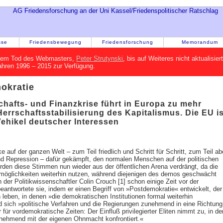
sse
Friedensbewegung
Friedensforschung
Memorandum
h dem Tod des Webmasters,
Peter Strutynski
, bis auf Weiteres nicht aktualisie
Jahren 1996 – 2015 zur Verfügung.
okratie
chafts- und Finanzkrise führt in Europa zu mehr
Herrschaftsstabilisierung des Kapitalismus. Die EU is
ehikel deutscher Interessen
 auf der ganzen Welt – zum Teil friedlich und Schritt für Schritt, zum Teil ab
d Repression – dafür gekämpft, den normalen Menschen auf der politischen
den diese Stimmen nun wieder aus der öffentlichen Arena verdrängt, da die
ßmöglichkeiten weiterhin nutzen, während diejenigen des demos geschwächt
 der Politikwissenschaftler Colin Crouch [1] schon einige Zeit vor der
eantwortete sie, indem er einen Begriff von »Postdemokratie« entwickelt, der
 leben, in denen »die demokratischen Institutionen formal weiterhin
 sich »politische Verfahren und die Regierungen zunehmend in eine Richtung
 für vordemokratische Zeiten: Der Einfluß privilegierter Eliten nimmt zu, in de
zunehmend mit der eigenen Ohnmacht konfrontiert.«