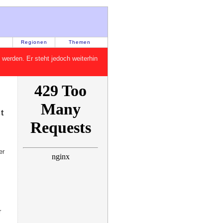
Regionen
Themen
rt werden. Er steht jedoch weiterhin
t
er
r