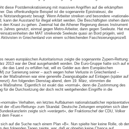
ht diese Postdemokratisierung mit massiven Angriffen auf die erkämpften
r. Das offenkundigste Beispiel ist die sogenannte Epistrateusi, die
es Notstandsgesetz besagt: Wenn Arbeiter streiken und besondere »nationale
, kann der Ausstand für illegal erklärt werden. Die Beschäftigten stehen dann
in den Knast zu gehen. Zweimal hat die Athener Regierung dieses Instrument
es Jahres genutzt, einmal gegen Metro-Arbeiter, dann gegen Seeleute. Hat m
insatz­einheiten der MAT streikende Seeleute quasi an Bord prügeln, wird
 Aktivisten in Griechenland von einem schleichenden Faschisierungsprozeß
es neuen europäischen Autoritarismus zeigte die sogenannte Zypern-Rettung:
rz 2013 war der Deal ausgehandelt worden. Die Euro-Gruppe hatte sich auf e
, die das Land zu erfüllen hat, will es Gelder aus dem Europäischen
) zur Sanierung seiner – auch wegen hoher Verluste in Griechenland –
der Maßnahmen war eine generelle Zwangsabgabe auf Einlagen (später auf
enzt). Am folgenden Dienstag abend, dem 19. März, stimmten die
ie Maßnahme. Eigentlich ist exakt das »normal«, denn die Zustimmung des
g für die Durchsetzung der doch recht weitgehenden Eingriffe in die
»normale« Verhalten, ein letztes Aufbäumen nationalstaatlicher repräsentativ
 der »Euro-Rettung« zum Skandal. Deutsche Zeitungen empörten sich über
Bundeskanzlerin zeigte sich »verärgert«, der Fraktionschef der CDU, Volker
it dem Feuer.«
sich auf die Suche nach einem Plan »B«. Nun spielte hier keine Rolle, ob der
in den folgenden Tagen zeigte, war, daß er ohnehin keine Chance auf