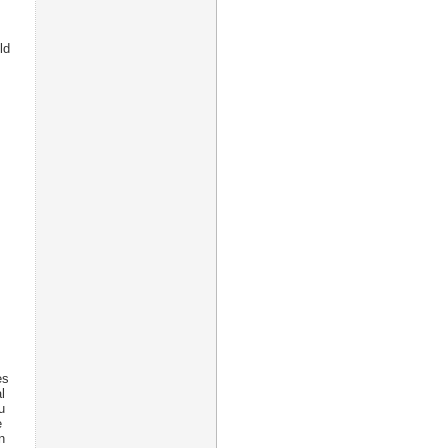
ld
.
es
l
u
e
n