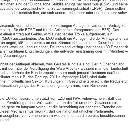
itutionen sind der Europäische Stabilisierungsmechanismus (ESM) und seine
auslaufende Europäische Finanzstabilisierungsfazilität (EFSF). Diese sollen
ene Länder bereitstellen, die sich anders nicht mehr oder nur noch sehr schwe
nspruch, verpflichten sie sich zu »strengen Auflagen«, wie es im Vertrag zur
lbe gilt für die EFSF und für die Anleihenkaufprogramme der EZB). Das
aat einen Antrag auf Gelder, wird zunächst der Troika aufgetragen, ein
MoU) auszuarbeiten. Das MoU enthält die Auflagen, die der Antragsteller zu
Ton angibt, läßt sich bereits an den Stimmrechten ablesen. Diese bemessen
ie das jeweilige Land zeichnet, Deutschland verfügt über nahezu 30 Prozent d
llen wichtigen Entscheidungen, die entweder einstimmig oder mit Mehrheit v
, Veto einlegen.
Inhalt der Auflagen ablesen, wes Geistes Kind sie sind. Der in Griechenland
mit dem Ziel der Verbilligung der Ware Arbeitskraft sieht man die Handschrif
ß sich außerhalb der Bundesrepublik kaum noch jemand Illusionen darüber
. Nimmt man z.B. das Portugal 2011 aufgenötigte MoU, sind darin
öhne im öffentlichen Sektor, Kürzungen im Gesundheitsbereich, die Reduzieru
»Beschleunigung« des Privatisierungsprogramms, eine Reihe von
 die EU-Komission, unterstützt von EZB und IWF, »überwachen«, daß das
ene Zerstörung seiner Volkswirtschaft in die Tat umsetzt. Gewinnen die
k, es gehe zu langsam voran, ist die Auszahlung der nächsten Tranche der
. Dieser Mechanismus bewirkt, daß die nationalstaatlichen Parlamente,
n ausgehen, von vorneherein im wesentlichen an die bereits beschlossenen
 sind.