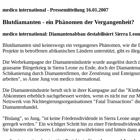
medico international - Pressemitteilung 16.01.2007
Blutdiamanten - ein Phänomen der Vergangenheit?
medico international: Diamantenabbau destabilisiert Sierra Leon
Blutdiamanten sind keineswegs ein vergangenes Phänomen, wie die Diam
Projekte in betroffenen afrikanischen Ländern unterstützt, gibt es 
Die Werbekampagne der Diamantenindustrie wurde ausgelöst durch de
grausame Bürgerkrieg in Sierra Leone zu Ende, doch der Diamantenab
Schikanierung durch Diamantenfirmen, der Zerstörung und Enteignun
arbeiten", so Anne Jung von medico international.
Die Diamantenindustrie beruft sich in ihrer Kampagne auf das "Kimb
Abkommen erheblich nachgebessert werden, wenn es nicht nur zur Ma
Netzwerk von Nichtregierungsorganisationen "Fatal Transactions" d
Diamantenhandel.
"Bislang", so Jung, "ist keine Friedensdividende in Sierra Leone 
geregelt werden." Ein wichtiger Schritt hin zu einer Friedensdividen
Sie könnten ein besseres Lohnniveau gewährleisten und hätten dann au