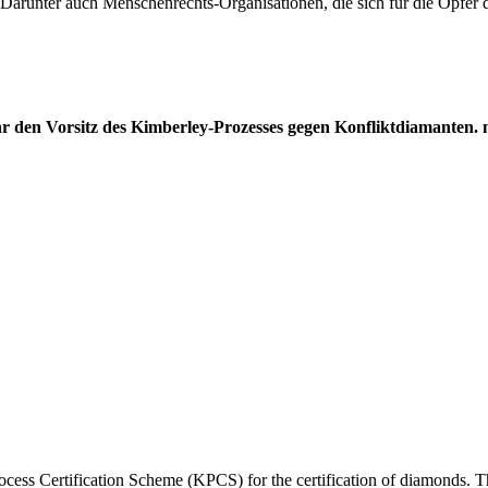
. Darunter auch Menschenrechts-Organisationen, die sich für die Opfer
den Vorsitz des Kimberley-Prozesses gegen Konfliktdiamanten. med
ess Certification Scheme (KPCS) for the certification of diamonds. Th