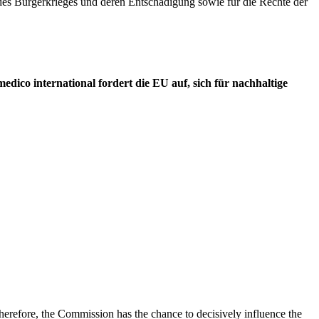
 des Bürgerkrieges und deren Entschädigung sowie für die Rechte der
ico international fordert die EU auf, sich für nachhaltige
erefore, the Commission has the chance to decisively influence the