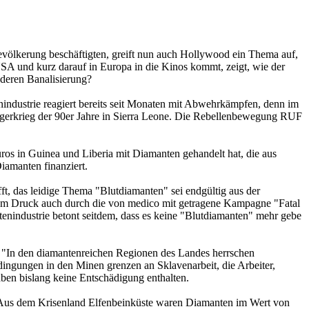
evölkerung beschäftigten, greift nun auch Hollywood ein Thema auf,
A und kurz darauf in Europa in die Kinos kommt, zeigt, wie der
 deren Banalisierung?
nindustrie reagiert bereits seit Monaten mit Abwehrkämpfen, denn im
gerkrieg der 90er Jahre in Sierra Leone. Die Rebellenbewegung RUF
os in Guinea und Liberia mit Diamanten gehandelt hat, die aus
amanten finanziert.
, das leidige Thema "Blutdiamanten" sei endgültig aus der
kem Druck auch durch die von medico mit getragene Kampagne "Fatal
nindustrie betont seitdem, dass es keine "Blutdiamanten" mehr gebe
. "In den diamantenreichen Regionen des Landes herrschen
ingungen in den Minen grenzen an Sklavenarbeit, die Arbeiter,
ben bislang keine Entschädigung enthalten.
: Aus dem Krisenland Elfenbeinküste waren Diamanten im Wert von