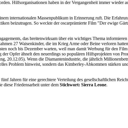
t worden. Hilfsorganisationen haben in der Vergangenheit immer wied
inem internationalen Massenpublikum in Erinnerung ruft. Die Erfahrung
tiken beizutragen. So weckte der oscarprämierte Film "Der ewige Gär
agements, das breitenwirksam über ein wichtiges Thema informieren und
nahmen 27 Waisenkinder, die im Krieg Arme oder Beine verloren hatten
müssten noch bis Dezember warten, weil man damit Werbung für den Film 
ung der Opfer ähnelt den neuerdings so populären Hilfsprojekten von
g, 20.12.05). Wenn die Diamantenindustrie, die jährlich Millionenbeträ
tuelles Problem hinweist, sondern das Kimberley-Abkommen stärken und 
 fünf Jahren für eine gerechtere Verteilung des gesellschaftlichen Rei
e diese Friedensarbeit unter dem
Stichwort: Sierra Leone
.