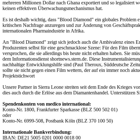
mehreren Millionen Dollar nach Ghana exportiert und so legalisier
keinen effektiven Überwachungsmechanismus hat.
Es ist deshalb wichtig, dass "Blood Diamond" ein globales Problem e
kritischen Nachfrage anzuregen und zur Änderung von Geschäftsprak
internationalen Pharmaindustrie in Afrika.
An "Blood Diamond" zeigt sich jedoch auch die Ambivalenz eines Eng
Produzenten selbst für eine geschmacklose Szene: Für den Film über
versprochen, die sie allerdings bis heute nicht erhalten haben. Sie 
dem Informationsdienst shortnews.stern.de. Diese Instrumentalisier
nachhaltige Entwicklungshilfe sind (Paul Theroux, Süddeutsche Zeitun
sollte sie nicht gegen einen Film wettern, der auf ein immer noch ak
Projektstichwort
Unsere Partner in Sierra Leone streiten seit dem Ende des Krieges vor
dies auch durch die Erlöse aus dem Diamantenhandel. Unterstützen Si
Spendenkonten von medico international:
Konto-Nr. 1800, Frankfurter Sparkasse (BLZ 500 502 01)
oder
Konto-Nr. 6999-508, Postbank Köln (BLZ 370 100 50)
Internationale Bankverbindung:
IBAN: DE21 5005 0201 0000 0018 00