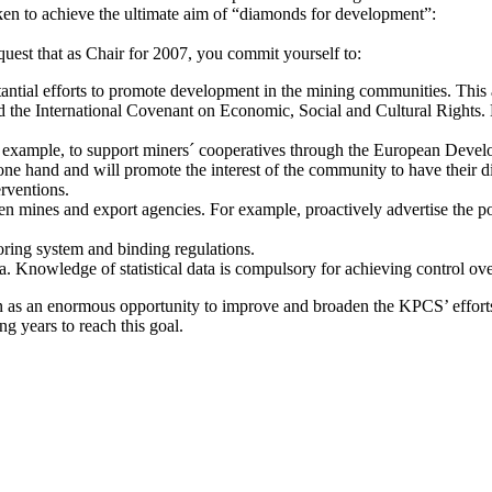
aken to achieve the ultimate aim of “diamonds for development”:
uest that as Chair for 2007, you commit yourself to:
tial efforts to promote development in the mining communities. This 
nd the International Covenant on Economic, Social and Cultural Rights.
or example, to support miners´ cooperatives through the European Deve
e hand and will promote the interest of the community to have their diam
erventions.
en mines and export agencies. For example, proactively advertise the pos
toring system and binding regulations.
ata. Knowledge of statistical data is compulsory for achieving control o
 as an enormous opportunity to improve and broaden the KPCS’ efforts 
g years to reach this goal.