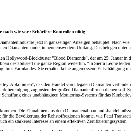
e nach wie vor / Schärfere Kontrollen nötig
antenindustrie jetzt in ganzseitigen Anzeigen behauptet. Nach wie vor
illegalen Diamantenhandel in nennenswertem Umfang. Das belegen unter
n Hollywood-Blockbuster "Blood Diamonds", der am 25. Januar in den 
bau destabilisiert die ganze Region weiterhin. "In Sierra Leone lei
g ihres Farmlandes. Sie erhalten keine angemessene Entschädigung u
erley-Abkommen", das den Handel von illegalen Diamanten verhindern 
rktbereinigung zugunsten der großen Diamantenfirmen dienen soll. So
ie Schaffung eines unabhängigen Monitoring-Systems für das Kimberl
angekommen. Die Einnahmen aus dem Diamantenabbau und -handel müssen
de für die Bevölkerung der Rohstoffregionen könnte, wie Fatal Transac
ch ein stärkeres Interesse an einem effektiven Zertifizierungssystem.