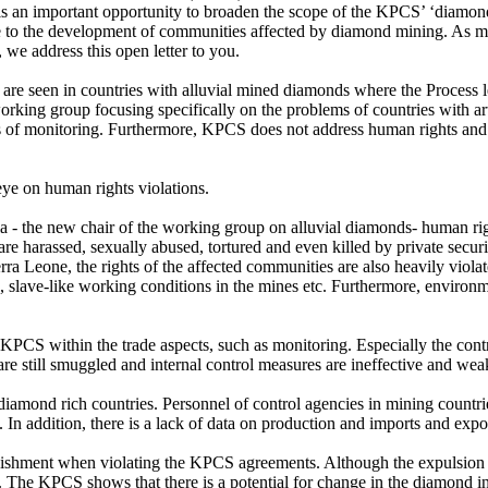
s an important opportunity to broaden the scope of the KPCS’ ‘diamond
ute to the development of communities affected by diamond mining. As m
we address this open letter to you.
 are seen in countries with alluvial mined diamonds where the Process l
working group focusing specifically on the problems of countries with a
erms of monitoring. Furthermore, KPCS does not address human rights an
eye on human rights violations.
 the new chair of the working group on alluvial diamonds- human rights
are harassed, sexually abused, tortured and even killed by private securi
rra Leone, the rights of the affected communities are also heavily viola
 slave-like working conditions in the mines etc. Furthermore, environme
e KPCS within the trade aspects, such as monitoring. Especially the con
re still smuggled and internal control measures are ineffective and wea
ny diamond rich countries. Personnel of control agencies in mining count
l. In addition, there is a lack of data on production and imports and expo
unishment when violating the KPCS agreements. Although the expulsion o
. The KPCS shows that there is a potential for change in the diamond in