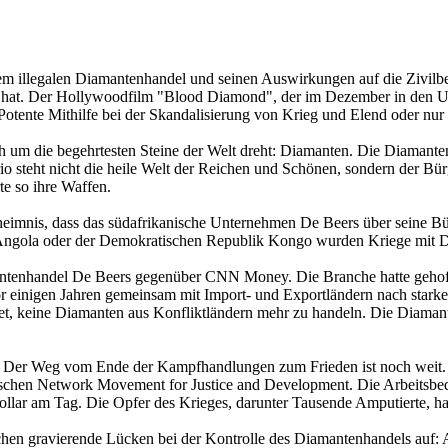
em illegalen Diamantenhandel und seinen Auswirkungen auf die Zivilb
t hat. Der Hollywoodfilm "Blood Diamond", der im Dezember in den US
Potente Mithilfe bei der Skandalisierung von Krieg und Elend oder nur
ch um die begehrtesten Steine der Welt dreht: Diamanten. Die Diamante
teht nicht die heile Welt der Reichen und Schönen, sondern der Bür
te so ihre Waffen.
heimnis, dass das südafrikanische Unternehmen De Beers über seine Bür
Angola oder der Demokratischen Republik Kongo wurden Kriege mit Di
antenhandel De Beers gegenüber CNN Money. Die Branche hatte gehofft
r einigen Jahren gemeinsam mit Import- und Exportländern nach star
, keine Diamanten aus Konfliktländern mehr zu handeln. Die Diamante
one. Der Weg vom Ende der Kampfhandlungen zum Frieden ist noch weit
ischen Network Movement for Justice and Development. Die Arbeitsbed
ollar am Tag. Die Opfer des Krieges, darunter Tausende Amputierte, ha
chen gravierende Lücken bei der Kontrolle des Diamantenhandels auf