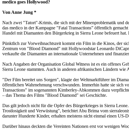
medico goes Hollywood?
Von Anne Jung *
Nach zwei "Tatort"-Krimis, die sich mit der Minenproblematik und d
das medico in der Kampagne "Fatal Transactions” öffentlich gemach
Handel mit Diamanten den Bürgerkrieg in Sierra Leone befeuert hat. 
Pünktlich zur Vorweihnachtszeit kommt ein Film in die Kinos, der si
Zentrum von "Blood Diamond" mit Hollywoodstar Leonardo DiCaprio s
verkaufte die Diamanten an internationale Unternehmen und finanzier
Nach Angaben der Organisation Global Witness ist es ein offenes Ge
Sierra Leone stammten. Auch in anderen afrikanischen Ländern wie 
"Der Film bereitet uns Sorgen", klagte der Weltmarktführer im Diam
öffentlichen Wahrnehmung verschwunden. Immerhin hatte sie sich vo
Transactions" im sogenannten Kimberley-Abkommen dazu verpflichtet
– das Thema des Films "Blood Diamond" sei Geschichte.
Das gilt jedoch nicht für die Opfer des Bürgerkrieges in Sierra Le
Trostlosigkeit und Verwüstung", berichtet Abu Brima vom sierraleon
darunter Hunderte Kinder, erhalten meistens nicht einmal einen US-D
Darüber hinaus deckten die Vereinten Nationen erst vor wenigen Wo