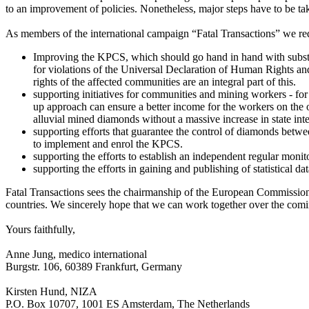
to an improvement of policies. Nonetheless, major steps have to be t
As members of the international campaign “Fatal Transactions” we req
Improving the KPCS, which should go hand in hand with substan
for violations of the Universal Declaration of Human Rights a
rights of the affected communities are an integral part of this.
supporting initiatives for communities and mining workers - f
up approach can ensure a better income for the workers on the on
alluvial mined diamonds without a massive increase in state int
supporting efforts that guarantee the control of diamonds betwe
to implement and enrol the KPCS.
supporting the efforts to establish an independent regular moni
supporting the efforts in gaining and publishing of statistical d
Fatal Transactions sees the chairmanship of the European Commission
countries. We sincerely hope that we can work together over the comin
Yours faithfully,
Anne Jung, medico international
Burgstr. 106, 60389 Frankfurt, Germany
Kirsten Hund, NIZA
P.O. Box 10707, 1001 ES Amsterdam, The Netherlands