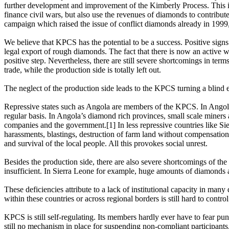
further development and improvement of the Kimberly Process. This i
finance civil wars, but also use the revenues of diamonds to contrib
campaign which raised the issue of conflict diamonds already in 1999, 
We believe that KPCS has the potential to be a success. Positive signs
legal export of rough diamonds. The fact that there is now an active 
positive step. Nevertheless, there are still severe shortcomings in t
trade, while the production side is totally left out.
The neglect of the production side leads to the KPCS turning a blind 
Repressive states such as Angola are members of the KPCS. In Angola -
regular basis. In Angola’s diamond rich provinces, small scale miners 
companies and the government.[1] In less repressive countries like Sie
harassments, blastings, destruction of farm land without compensation,
and survival of the local people. All this provokes social unrest.
Besides the production side, there are also severe shortcomings of th
insufficient. In Sierra Leone for example, huge amounts of diamonds a
These deficiencies attribute to a lack of institutional capacity in ma
within these countries or across regional borders is still hard to contro
KPCS is still self-regulating. Its members hardly ever have to fear p
still no mechanism in place for suspending non-compliant participants