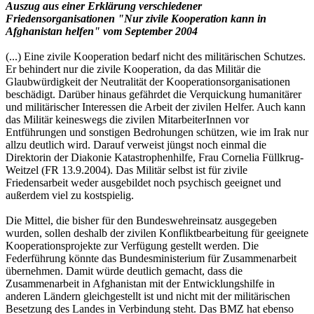
Auszug aus einer Erklärung verschiedener
Friedensorganisationen "Nur zivile Kooperation kann in
Afghanistan helfen" vom September 2004
(...) Eine zivile Kooperation bedarf nicht des militärischen Schutzes.
Er behindert nur die zivile Kooperation, da das Militär die
Glaubwürdigkeit der Neutralität der Kooperationsorganisationen
beschädigt. Darüber hinaus gefährdet die Verquickung humanitärer
und militärischer Interessen die Arbeit der zivilen Helfer. Auch kann
das Militär keineswegs die zivilen MitarbeiterInnen vor
Entführungen und sonstigen Bedrohungen schützen, wie im Irak nur
allzu deutlich wird. Darauf verweist jüngst noch einmal die
Direktorin der Diakonie Katastrophenhilfe, Frau Cornelia Füllkrug-
Weitzel (FR 13.9.2004). Das Militär selbst ist für zivile
Friedensarbeit weder ausgebildet noch psychisch geeignet und
außerdem viel zu kostspielig.
Die Mittel, die bisher für den Bundeswehreinsatz ausgegeben
wurden, sollen deshalb der zivilen Konfliktbearbeitung für geeignete
Kooperationsprojekte zur Verfügung gestellt werden. Die
Federführung könnte das Bundesministerium für Zusammenarbeit
übernehmen. Damit würde deutlich gemacht, dass die
Zusammenarbeit in Afghanistan mit der Entwicklungshilfe in
anderen Ländern gleichgestellt ist und nicht mit der militärischen
Besetzung des Landes in Verbindung steht. Das BMZ hat ebenso