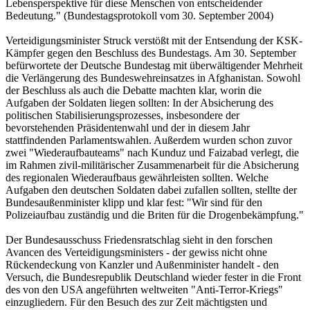
Lebensperspektive für diese Menschen von entscheidender
Bedeutung." (Bundestagsprotokoll vom 30. September 2004)
Verteidigungsminister Struck verstößt mit der Entsendung der KSK-
Kämpfer gegen den Beschluss des Bundestags. Am 30. September
befürwortete der Deutsche Bundestag mit überwältigender Mehrheit
die Verlängerung des Bundeswehreinsatzes in Afghanistan. Sowohl
der Beschluss als auch die Debatte machten klar, worin die
Aufgaben der Soldaten liegen sollten: In der Absicherung des
politischen Stabilisierungsprozesses, insbesondere der
bevorstehenden Präsidentenwahl und der in diesem Jahr
stattfindenden Parlamentswahlen. Außerdem wurden schon zuvor
zwei "Wiederaufbauteams" nach Kunduz und Faizabad verlegt, die
im Rahmen zivil-militärischer Zusammenarbeit für die Absicherung
des regionalen Wiederaufbaus gewährleisten sollten. Welche
Aufgaben den deutschen Soldaten dabei zufallen sollten, stellte der
Bundesaußenminister klipp und klar fest: "Wir sind für den
Polizeiaufbau zuständig und die Briten für die Drogenbekämpfung."
Der Bundesausschuss Friedensratschlag sieht in den forschen
Avancen des Verteidigungsministers - der gewiss nicht ohne
Rückendeckung von Kanzler und Außenminister handelt - den
Versuch, die Bundesrepublik Deutschland wieder fester in die Front
des von den USA angeführten weltweiten "Anti-Terror-Kriegs"
einzugliedern. Für den Besuch des zur Zeit mächtigsten und