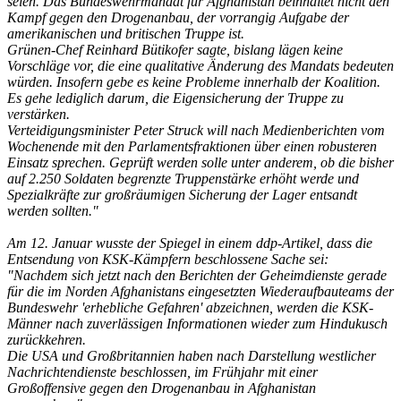
seien. Das Bundeswehrmandat für Afghanistan beinhaltet nicht den
Kampf gegen den Drogenanbau, der vorrangig Aufgabe der
amerikanischen und britischen Truppe ist.
Grünen-Chef Reinhard Bütikofer sagte, bislang lägen keine
Vorschläge vor, die eine qualitative Änderung des Mandats bedeuten
würden. Insofern gebe es keine Probleme innerhalb der Koalition.
Es gehe lediglich darum, die Eigensicherung der Truppe zu
verstärken.
Verteidigungsminister Peter Struck will nach Medienberichten vom
Wochenende mit den Parlamentsfraktionen über einen robusteren
Einsatz sprechen. Geprüft werden solle unter anderem, ob die bisher
auf 2.250 Soldaten begrenzte Truppenstärke erhöht werde und
Spezialkräfte zur großräumigen Sicherung der Lager entsandt
werden sollten."
Am 12. Januar wusste der Spiegel in einem ddp-Artikel, dass die
Entsendung von KSK-Kämpfern beschlossene Sache sei:
"Nachdem sich jetzt nach den Berichten der Geheimdienste gerade
für die im Norden Afghanistans eingesetzten Wiederaufbauteams der
Bundeswehr 'erhebliche Gefahren' abzeichnen, werden die KSK-
Männer nach zuverlässigen Informationen wieder zum Hindukusch
zurückkehren.
Die USA und Großbritannien haben nach Darstellung westlicher
Nachrichtendienste beschlossen, im Frühjahr mit einer
Großoffensive gegen den Drogenanbau in Afghanistan