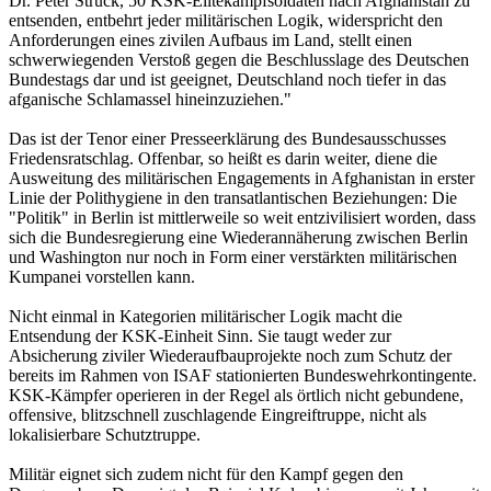
Dr. Peter Struck, 50 KSK-Elitekampfsoldaten nach Afghanistan zu
entsenden, entbehrt jeder militärischen Logik, widerspricht den
Anforderungen eines zivilen Aufbaus im Land, stellt einen
schwerwiegenden Verstoß gegen die Beschlusslage des Deutschen
Bundestags dar und ist geeignet, Deutschland noch tiefer in das
afganische Schlamassel hineinzuziehen."
Das ist der Tenor einer Presseerklärung des Bundesausschusses
Friedensratschlag. Offenbar, so heißt es darin weiter, diene die
Ausweitung des militärischen Engagements in Afghanistan in erster
Linie der Polithygiene in den transatlantischen Beziehungen: Die
"Politik" in Berlin ist mittlerweile so weit entzivilisiert worden, dass
sich die Bundesregierung eine Wiederannäherung zwischen Berlin
und Washington nur noch in Form einer verstärkten militärischen
Kumpanei vorstellen kann.
Nicht einmal in Kategorien militärischer Logik macht die
Entsendung der KSK-Einheit Sinn. Sie taugt weder zur
Absicherung ziviler Wiederaufbauprojekte noch zum Schutz der
bereits im Rahmen von ISAF stationierten Bundeswehrkontingente.
KSK-Kämpfer operieren in der Regel als örtlich nicht gebundene,
offensive, blitzschnell zuschlagende Eingreiftruppe, nicht als
lokalisierbare Schutztruppe.
Militär eignet sich zudem nicht für den Kampf gegen den