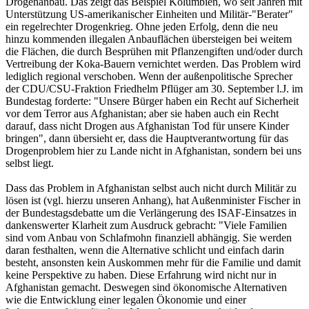
Drogenanbau. Das zeigt das Beispiel Kolumbien, wo seit Jahren mit
Unterstützung US-amerikanischer Einheiten und Militär-"Berater"
ein regelrechter Drogenkrieg. Ohne jeden Erfolg, denn die neu
hinzu kommenden illegalen Anbauflächen übersteigen bei weitem
die Flächen, die durch Besprühen mit Pflanzengiften und/oder durch
Vertreibung der Koka-Bauern vernichtet werden. Das Problem wird
lediglich regional verschoben. Wenn der außenpolitische Sprecher
der CDU/CSU-Fraktion Friedhelm Pflüger am 30. September l.J. im
Bundestag forderte: "Unsere Bürger haben ein Recht auf Sicherheit
vor dem Terror aus Afghanistan; aber sie haben auch ein Recht
darauf, dass nicht Drogen aus Afghanistan Tod für unsere Kinder
bringen", dann übersieht er, dass die Hauptverantwortung für das
Drogenproblem hier zu Lande nicht in Afghanistan, sondern bei uns
selbst liegt.
Dass das Problem in Afghanistan selbst auch nicht durch Militär zu
lösen ist (vgl. hierzu unseren Anhang), hat Außenminister Fischer in
der Bundestagsdebatte um die Verlängerung des ISAF-Einsatzes in
dankenswerter Klarheit zum Ausdruck gebracht: "Viele Familien
sind vom Anbau von Schlafmohn finanziell abhängig. Sie werden
daran festhalten, wenn die Alternative schlicht und einfach darin
besteht, ansonsten kein Auskommen mehr für die Familie und damit
keine Perspektive zu haben. Diese Erfahrung wird nicht nur in
Afghanistan gemacht. Deswegen sind ökonomische Alternativen
wie die Entwicklung einer legalen Ökonomie und einer