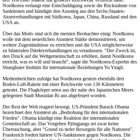
Nordkorea verlangt eine Entschuldigung sowie die Rücknahme von
Sanktionen und kündigte den Ausstieg aus den Sechs-Staaten-
Atomverhandlungen mit Südkorea, Japan, China, Russland und den
USA an.
Über das Motiv sind sich die meisten Beobachter einig: Nordkorea
wolle mit dem neuerlichen Atomtest Stärke demonstrieren, um
weitere Zugeständnisse zu erreichen und die USA möglicherweise
zu bilateralen Direktverhandlungen zu veranlassen. "Der Zweck ist,
den Druck auf die Weltgemeinschaft zu erhöhen, damit Nordkorea
erreicht, was es will und braucht", sagte die Nordkorea-Expertin des
Shanghaier Instituts für internationale Beziehungen Yu Yingli.
Medienberichten zufolge hat Nordkorea gestern ebenfalls drei
Boden-Luft-Rakete mit einer Reichweite von 130 Kilometern
getestet. Die Flugkörper seien aus der nahe des Japanischen Meers
gelegenen Stadt Musudan Ri aus abgefeuert worden.
Der Rest der Welt reagiert besorgt. US-Präsident Barack Obama
bezeichnet den Atomtest als „Bedrohung für den internationalen
Frieden". Obama kündigt eine Reaktion der internationalen
Gemeinschaft an. Das Vorgehen Pjöngjangs sei zwar keine
Überraschung, aber "Grund zu tiefer Besorgnis für alle Nationen".
Frankreich fordert härtere UN-Sanktionen gegen Nordkorea. Die