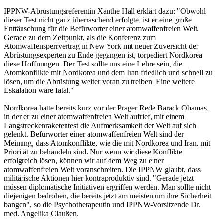
IPPNW-Abrüstungsreferentin Xanthe Hall erklärt dazu: "Obwohl
dieser Test nicht ganz überraschend erfolgte, ist er eine große
Enttäuschung für die Befürworter einer atomwaffenfreien Welt.
Gerade zu dem Zeitpunkt, als die Konferenz zum
Atomwaffensperrvertrag in New York mit neuer Zuversicht der
Abrüstungsexperten zu Ende gegangen ist, torpediert Nordkorea
diese Hoffnungen. Der Test sollte uns eine Lehre sein, die
Atomkonflikte mit Nordkorea und dem Iran friedlich und schnell zu
lösen, um die Abrüstung weiter voran zu treiben. Eine weitere
Eskalation wäre fatal."
Nordkorea hatte bereits kurz vor der Prager Rede Barack Obamas,
in der er zu einer atomwaffenfreien Welt aufrief, mit einem
Langstreckenraketentest die Aufmerksamkeit der Welt auf sich
gelenkt. Befürworter einer atomwaffenfreien Welt sind der
Meinung, dass Atomkonflikte, wie die mit Nordkorea und Iran, mit
Priorität zu behandeln sind. Nur wenn wir diese Konflikte
erfolgreich lösen, können wir auf dem Weg zu einer
atomwaffenfreien Welt voranschreiten. Die IPPNW glaubt, dass
militärische Aktionen hier kontraproduktiv sind. "Gerade jetzt
müssen diplomatische Initiativen ergriffen werden. Man sollte nicht
diejenigen bedrohen, die bereits jetzt am meisten um ihre Sicherheit
bangen", so die Psychotherapeutin und IPPNW-Vorsitzende Dr.
med. Angelika Claußen.