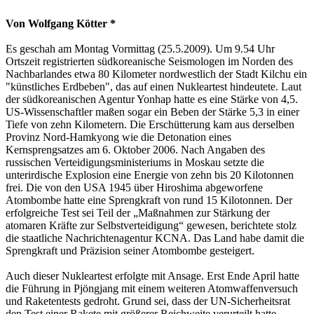
Von Wolfgang Kötter *
Es geschah am Montag Vormittag (25.5.2009). Um 9.54 Uhr
Ortszeit registrierten südkoreanische Seismologen im Norden des
Nachbarlandes etwa 80 Kilometer nordwestlich der Stadt Kilchu ein
"künstliches Erdbeben", das auf einen Nukleartest hindeutete. Laut
der südkoreanischen Agentur Yonhap hatte es eine Stärke von 4,5.
US-Wissenschaftler maßen sogar ein Beben der Stärke 5,3 in einer
Tiefe von zehn Kilometern. Die Erschütterung kam aus derselben
Provinz Nord-Hamkyong wie die Detonation eines
Kernsprengsatzes am 6. Oktober 2006. Nach Angaben des
russischen Verteidigungsministeriums in Moskau setzte die
unterirdische Explosion eine Energie von zehn bis 20 Kilotonnen
frei. Die von den USA 1945 über Hiroshima abgeworfene
Atombombe hatte eine Sprengkraft von rund 15 Kilotonnen. Der
erfolgreiche Test sei Teil der „Maßnahmen zur Stärkung der
atomaren Kräfte zur Selbstverteidigung“ gewesen, berichtete stolz
die staatliche Nachrichtenagentur KCNA. Das Land habe damit die
Sprengkraft und Präzision seiner Atombombe gesteigert.
Auch dieser Nukleartest erfolgte mit Ansage. Erst Ende April hatte
die Führung in Pjöngjang mit einem weiteren Atomwaffenversuch
und Raketentests gedroht. Grund sei, dass der UN-Sicherheitsrat
den Test einer Rakete mit größerer Reichweite verurteilt hatte.