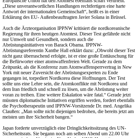
Europäische Union hat den Atomtest ebenfalls scharf verurteilt.
„Diese unverantwortlichen Handlungen rechtfertigen eine harte
Antwort der internationalen Gemeinschaft“, heißt es in einer
Erklärung des EU- Außenbeauftragten Javier Solana in Brüssel.
Auch die Ärzteorganisation IPPNW kritisiert die nordkoreanische
Regierung für ihren heutigen Atomtest. Dieser Test gefährde nicht
nur Umwelt und Gesundheit, sondern auch die
Abrüstungsinitiativen von Barack Obama. IPPNW-
Abrüstungsreferentin Xanthe Hall erklärt dazu: „Obwohl dieser Test
nicht ganz überraschend erfolgte, ist er eine große Enttäuschung für
die Befürworter einer atomwaffenfreien Welt. Gerade zu dem
Zeitpunkt, als die Konferenz zum Atomwaffensperrvertrag in New
York mit neuer Zuversicht der Abrüstungsexperten zu Ende
gegangen ist, torpediert Nordkorea diese Hoffnungen. Der Test
sollte uns eine Lehre sein, die Atomkonflikte mit Nordkorea und
dem Iran friedlich und schnell zu lösen, um die Abrüstung weiter
voran zu treiben. Eine weitere Eskalation wäre fatal.“ Gerade jetzt
müssten diplomatische Initiativen ergriffen werden, fordert ebenfalls
die Psychotherapeutin und IPPNW-Vorsitzende Dr. med. Angelika
Claußen: „Man sollte nicht diejenigen bedrohen, die bereits jetzt am
meisten um ihre Sicherheit bangen.“
Japan forderte unverzüglich eine Dringlichkeitssitzung des UN-
Sicherheitsrats. Sie begann noch am selben Abend um 22.00 Uhr