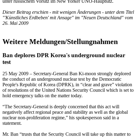
unter russischem Vorsitz im New Yorker UNO-Hauptsitz.
Dieser Beitrag erschien - mit wenigen Änderungen - unter dem Titel
"'Künstliches Erdbeben' mit Ansage" im "Neuen Deutschland" vom
26. Mai 2009
Weitere Meldungen/Stellungnahmen
Ban deplores DPR Korea's underground nuclear
test
25 May 2009 – Secretary-General Ban Ki-moon strongly deplored
the conduct of an underground nuclear test by the Democratic
People's Republic of Korea (DPRK), in “clear and grave” violation
of resolutions of the United Nations Security Council which is set to
hold emergency talks on the matter today.
“The Secretary-General is deeply concerned that this act will
negatively affect regional peace and stability as well as the global
nuclear non-proliferation regime,” his spokesperson said in a
statement.
Mr. Ban “trusts that the Security Council will take up this matter to