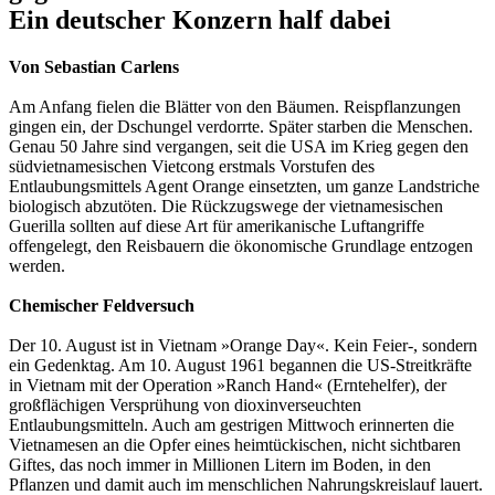
Ein deutscher Konzern half dabei
Von Sebastian Carlens
Am Anfang fielen die Blätter von den Bäumen. Reispflanzungen
gingen ein, der Dschungel verdorrte. Später starben die Menschen.
Genau 50 Jahre sind vergangen, seit die USA im Krieg gegen den
südvietnamesischen Vietcong erstmals Vorstufen des
Entlaubungsmittels Agent Orange einsetzten, um ganze Landstriche
biologisch abzutöten. Die Rückzugswege der vietnamesischen
Guerilla sollten auf diese Art für amerikanische Luftangriffe
offengelegt, den Reisbauern die ökonomische Grundlage entzogen
werden.
Chemischer Feldversuch
Der 10. August ist in Vietnam »­Orange Day«. Kein Feier-, sondern
ein Gedenktag. Am 10. August 1961 begannen die US-Streitkräfte
in Vietnam mit der Operation »Ranch Hand« (Erntehelfer), der
großflächigen Versprühung von dioxinverseuchten
Entlaubungsmitteln. Auch am gestrigen Mittwoch erinnerten die
Vietnamesen an die Opfer eines heimtückischen, nicht sichtbaren
Giftes, das noch immer in Millionen Litern im Boden, in den
Pflanzen und damit auch im menschlichen Nahrungskreislauf lauert.