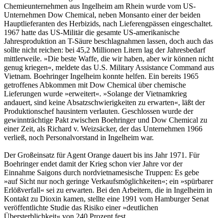
Chemieunternehmen aus Ingelheim am Rhein wurde vom US-
Unternehmen Dow Chemical, neben Monsanto einer der beiden
Hauptlieferanten des Herbizids, nach Lieferengpässen eingeschaltet.
1967 hatte das US-Militär die gesamte US-amerikanische
Jahresproduktion an T-Säure beschlagnahmen lassen, doch auch das
sollte nicht reichen: bei 45,2 Millionen Litern lag der Jahresbedarf
mittlerweile. »Die beste Waffe, die wir haben, aber wir können nicht
genug kriegen«, meldete das U.S. Military Assistance Command aus
Vietnam. Boehringer Ingelheim konnte helfen. Ein bereits 1965
getroffenes Abkommen mit Dow Chemical über chemische
Lieferungen wurde »erweitert«. »Solange der Vietnamkrieg
andauert, sind keine Absatzschwierigkeiten zu erwarten«, läßt der
Produktionschef hausintern verlauten. Geschlossen wurde der
gewinnträchtige Pakt zwischen Boehringer und Dow Chemical zu
einer Zeit, als Richard v. Weizsäcker, der das Unternehmen 1966
verließ, noch Personalvorstand in Ingelheim war.
Der Großeinsatz für Agent Orange dauert bis ins Jahr 1971. Für
Boehringer endet damit der Krieg schon vier Jahre vor der
Einnahme Saigons durch nordvietnamesische Truppen: Es gebe
»auf Sicht nur noch geringe Verkaufsmöglichkeiten«; ein »spürbarer
Erlößverfall« sei zu erwarten. Bei den Arbeitern, die in Ingelheim in
Kontakt zu Dioxin kamen, stellte eine 1991 vom Hamburger Senat
veröffentlichte Studie das Risiko einer »deutlichen
Übersterblichkeit« von 240 Prozent fest.