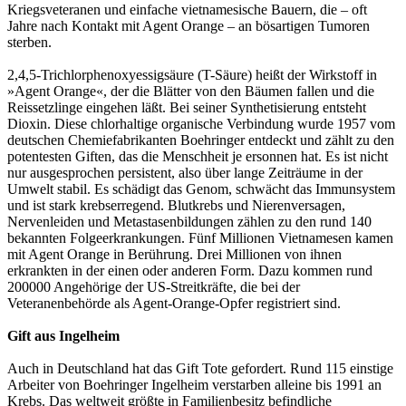
Kriegsveteranen und einfache vietnamesische Bauern, die – oft
Jahre nach Kontakt mit Agent Orange – an bösartigen Tumoren
sterben.
2,4,5-Trichlorphenoxyessigsäure (T-Säure) heißt der Wirkstoff in
»Agent Orange«, der die Blätter von den Bäumen fallen und die
Reissetzlinge eingehen läßt. Bei seiner Synthetisierung entsteht
Dioxin. Diese chlorhaltige organische Verbindung wurde 1957 vom
deutschen Chemiefabrikanten Boehringer entdeckt und zählt zu den
potentesten Giften, das die Menschheit je ersonnen hat. Es ist nicht
nur ausgesprochen persistent, also über lange Zeiträume in der
Umwelt stabil. Es schädigt das Genom, schwächt das Immunsystem
und ist stark krebserregend. Blutkrebs und Nierenversagen,
Nervenleiden und Metastasenbildungen zählen zu den rund 140
bekannten Folgeerkrankungen. Fünf Millionen Vietnamesen kamen
mit Agent Orange in Berührung. Drei Millionen von ihnen
erkrankten in der einen oder anderen Form. Dazu kommen rund
200000 Angehörige der US-Streitkräfte, die bei der
Veteranenbehörde als Agent-Orange-Opfer registriert sind.
Gift aus Ingelheim
Auch in Deutschland hat das Gift Tote gefordert. Rund 115 einstige
Arbeiter von Boehringer Ingelheim verstarben alleine bis 1991 an
Krebs. Das weltweit größte in Familienbesitz befindliche