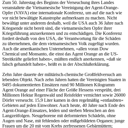
Zum 50. Jahrestag des Beginns der Verseuchung ihres Landes
veranstaltete die Vietnamesische Vereinigung der Agent-Orange-
Opfer (VAVA) eine internationale Konferenz, um auf die nach wie
vor nicht bewältigte Katastrophe aufmerksam zu machen. Nicht
bewältigt unter anderem deshalb, weil die USA auch 36 Jahre nach
Kriegsende nicht bereit sind, die vietnamesischen Opfer ihrer
Kriegsführung anzuerkennen und zu entschädigen. Die Konferenz
fordert deshalb von den USA, die Verantwortung für die Schäden
zu übernehmen, die dem vietnamesischen Volk zugefügt wurden.
Auch die amerikanischen Unternehmen, »allen voran Dow
Chemical und Monsanto, die einst das Agent Orange an die US-
Streitkräfte geliefert haben«, müßten endlich anerkennen, »daß sie
falsch gehandelt haben«, heißt es in der Abschlußerklärung.
Zehn Jahre dauerte der militärisch-chemische Großfeldversuch am
lebenden Objekt. Nach zehn Jahren hatten die Vereinigten Staaten in
9495 dokumentierten Einsätzen rund 90 Millionen Kilogramm
Agent Orange auf einer Fläche der Größe Hessens versprüht, drei
Millionen Hektar Regenwald und Reisfelder vernichtet sowie 26000
Dörfer verseucht. 15,9 Liter kamen in den regelmäßig »entlaubten«
Gebieten auf jeden Einwohner. Auch heute, 40 Jahre nach Ende des
Agent-Orange-Einsatzes, leiden und sterben Menschen an den
Langzeitfolgen. Neugeborene mit deformierten Schädeln, ohne
Augen und Nase, mit fehlenden oder mißgebildeten Organen; junge
Frauen um die 20 mit vom Krebs zerfressenen Gebärmüttern;