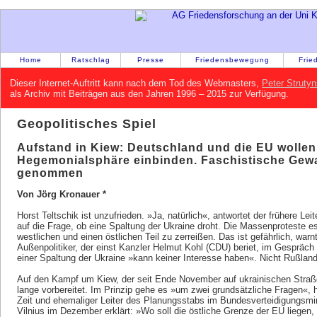
Home
Ratschlag
Presse
Friedensbewegung
Frie
Dieser Internet-Auftritt kann nach dem Tod des Webmasters,
Peter Strutyn
als Archiv mit Beiträgen aus den Jahren 1996 – 2015 zur Verfügung.
Geopolitisches Spiel
Aufstand in Kiew: Deutschland und die EU wollen 
Hegemonialsphäre einbinden. Faschistische Gewal
genommen
Von Jörg Kronauer *
Horst Teltschik ist unzufrieden. »Ja, natürlich«, antwortet der frühere Le
auf die Frage, ob eine Spaltung der Ukraine droht. Die Massenproteste e
westlichen und einen östlichen Teil zu zerreißen. Das ist gefährlich, warn
Außenpolitiker, der einst Kanzler Helmut Kohl (CDU) beriet, im Gespräch 
einer Spaltung der Ukraine »kann keiner Interesse haben«. Nicht Rußland
Auf den Kampf um Kiew, der seit Ende November auf ukrainischen Straßen
lange vorbereitet. Im Prinzip gehe es »um zwei grundsätzliche Fragen«
Zeit und ehemaliger Leiter des Planungsstabs im Bundesverteidigungsmin
Vilnius im Dezember erklärt: »Wo soll die östliche Grenze der EU liegen