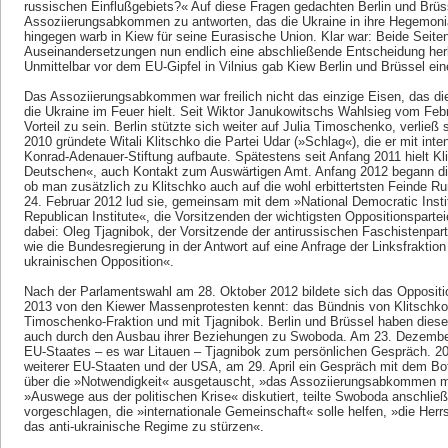
russischen Einflußgebiets?« Auf diese Fragen gedachten Berlin und Brü
Assoziierungsabkommen zu antworten, das die Ukraine in ihre Hegemonia
hingegen warb in Kiew für seine Eurasische Union. Klar war: Beide Seite
Auseinandersetzungen nun endlich eine abschließende Entscheidung he
Unmittelbar vor dem EU-Gipfel in Vilnius gab Kiew Berlin und Brüssel ein
Das Assoziierungsabkommen war freilich nicht das einzige Eisen, das 
die Ukraine im Feuer hielt. Seit Wiktor Janukowitschs Wahlsieg vom Feb
Vorteil zu sein. Berlin stützte sich weiter auf Julia Timoschenko, verließ si
2010 gründete Witali Klitschko die Partei Udar (»Schlag«), die er mit in
Konrad-Adenauer-Stiftung aufbaute. Spätestens seit Anfang 2011 hielt Kl
Deutschen«, auch Kontakt zum Auswärtigen Amt. Anfang 2012 begann die
ob man zusätzlich zu Klitschko auch auf die wohl erbittertsten Feinde R
24. Februar 2012 lud sie, gemeinsam mit dem »National Democratic Insti
Republican Institute«, die Vorsitzenden der wichtigsten Oppositionspart
dabei: Oleg Tjagnibok, der Vorsitzende der antirussischen Faschistenpar
wie die Bundesregierung in der Antwort auf eine Anfrage der Linksfraktion
ukrainischen Opposition«.
Nach der Parlamentswahl am 28. Oktober 2012 bildete sich das Opposit
2013 von den Kiewer Massenprotesten kennt: das Bündnis von Klitschko 
Timoschenko-Fraktion und mit Tjagnibok. Berlin und Brüssel haben dies
auch durch den Ausbau ihrer Beziehungen zu Swoboda. Am 23. Dezember 
EU-Staates – es war Litauen – Tjagnibok zum persönlichen Gespräch. 201
weiterer EU-Staaten und der USA, am 29. April ein Gespräch mit dem Bo
über die »Notwendigkeit« ausgetauscht, »das Assoziierungsabkommen mi
»Auswege aus der politischen Krise« diskutiert, teilte Swoboda anschlie
vorgeschlagen, die »internationale Gemeinschaft« solle helfen, »die Her
das anti-ukrainische Regime zu stürzen«.