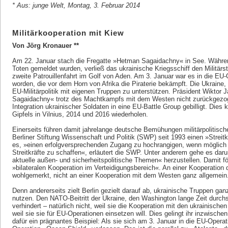
* Aus: junge Welt, Montag, 3. Februar 2014
Militärkooperation mit Kiew
Von Jörg Kronauer **
Am 22. Januar stach die Fregatte »Hetman Sagaidachny« in See. Währen
Toten gemeldet wurden, verließ das ukrainische Kriegsschiff den Militärst
zweite Patrouillenfahrt im Golf von Aden. Am 3. Januar war es in die EU-
worden, die vor dem Horn von Afrika die Piraterie bekämpft. Die Ukraine, so
EU-Militärpolitik mit eigenen Truppen zu unterstützen. Präsident Wiktor
Sagaidachny« trotz des Machtkampfs mit dem Westen nicht zurückgezog
Integration ukrainischer Soldaten in eine EU-Battle Group gebilligt. Dies
Gipfels in Vilnius, 2014 und 2016 wiederholen.
Einerseits führen damit jahrelange deutsche Bemühungen militärpolitische
Berliner Stiftung Wissenschaft und Politik (SWP) seit 1993 einen »Streitkr
es, »einen erfolgversprechenden Zugang zu hochrangigen, wenn möglich n
Streitkräfte zu schaffen«, erläutert die SWP. Unter anderem gehe es daru
aktuelle außen- und sicherheitspolitische Themen« herzustellen. Damit f
»bilateralen Kooperation im Verteidigungsbereich«. An einer Kooperation 
wohlgemerkt, nicht an einer Kooperation mit dem Westen ganz allgemein
Denn andererseits zielt Berlin gezielt darauf ab, ukrainische Truppen gan
nutzen. Den NATO-Beitritt der Ukraine, den Washington lange Zeit durchs
verhindert – natürlich nicht, weil sie die Kooperation mit den ukrainische
weil sie sie für EU-Operationen einsetzen will. Dies gelingt ihr inzwisch
dafür ein prägnantes Beispiel: Als sie sich am 3. Januar in die EU-Operati