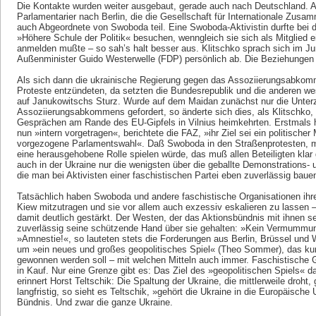
Die Kontakte wurden weiter ausgebaut, gerade auch nach Deutschland. An
Parlamentarier nach Berlin, die die Gesellschaft für Internationale Zusa
auch Abgeordnete von Swoboda teil. Eine Swoboda-Aktivistin durfte bei d
»Höhere Schule der Politik« besuchen, wenngleich sie sich als Mitglied e
anmelden mußte – so sah’s halt besser aus. Klitschko sprach sich im Ju
Außenminister Guido Westerwelle (FDP) persönlich ab. Die Beziehungen 
Als sich dann die ukrainische Regierung gegen das Assoziierungsabkomm
Proteste entzündeten, da setzten die Bundesrepublik und die anderen wes
auf Janukowitschs Sturz. Wurde auf dem Maidan zunächst nur die Unter
Assoziierungsabkommens gefordert, so änderte sich dies, als Klitschko,
Gesprächen am Rande des EU-Gipfels in Vilnius heimkehrten. Erstmals h
nun »intern vorgetragen«, berichtete die FAZ, »ihr Ziel sei ein politische
vorgezogene Parlamentswahl«. Daß Swoboda in den Straßenprotesten, mi
eine herausgehobene Rolle spielen würde, das muß allen Beteiligten klar
auch in der Ukraine nur die wenigsten über die geballte Demonstrations- 
die man bei Aktivisten einer faschistischen Partei eben zuverlässig baue
Tatsächlich haben Swoboda und andere faschistische Organisationen ihre
Kiew mitzutragen und sie vor allem auch exzessiv eskalieren zu lassen –
damit deutlich gestärkt. Der Westen, der das Aktionsbündnis mit ihnen sei
zuverlässig seine schützende Hand über sie gehalten: »Kein Vermummung
»Amnestie!«, so lauteten stets die Forderungen aus Berlin, Brüssel und 
um »ein neues und großes geopolitisches Spiel« (Theo Sommer), das kur
gewonnen werden soll – mit welchen Mitteln auch immer. Faschistische G
in Kauf. Nur eine Grenze gibt es: Das Ziel des »geopolitischen Spiels« da
erinnert Horst Teltschik: Die Spaltung der Ukraine, die mittlerweile droht
langfristig, so sieht es Teltschik, »gehört die Ukraine in die Europäische
Bündnis. Und zwar die ganze Ukraine.