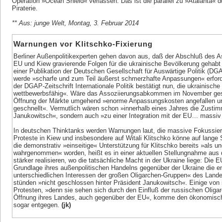
Operation »Ocean Shield« verlassen. Das ist die parallel zu »Atalanta« 
Piraterie.
** Aus: junge Welt, Montag, 3. Februar 2014
Warnungen vor Klitschko-Fixierung
Berliner Außenpolitikexperten gehen davon aus, daß der Abschluß des
EU und Kiew gravierende Folgen für die ukrainische Bevölkerung gehabt 
einer Publikation der Deutschen Gesellschaft für Auswärtige Politik 
werde »scharfe und zum Teil äußerst schmerzhafte Anpassungen« erford
der DGAP-Zeitschrift Internationale Politik bestätigt nun, die ukrainisch
wettbewerbsfähig«. Wäre das Assoziierungsabkommen im November ges
Öffnung der Märkte umgehend »enorme Anpassungskosten angefallen und
geschnellt«. Vermutlich wären schon »innerhalb eines Jahres die Zustim
Janukowitsch«, sondern auch »zu einer Integration mit der EU… massi
In deutschen Thinktanks werden Warnungen laut, die massive Fokussierun
Proteste in Kiew und insbesondere auf Witali Klitschko könne auf lange 
die demonstrativ »einseitige« Unterstützung für Klitschko bereits »als
wahrgenommen« worden, heißt es in einer aktuellen Stellungnahme a
stärker realisieren, wo die tatsächliche Macht in der Ukraine liege: Die 
Grundlage ihres außenpolitischen Handelns gegenüber der Ukraine die e
unterschiedlichen Interessen der großen Oligarchen-Gruppen« des Lande
stünden »nicht geschlossen hinter Präsident Janukowitsch«. Einige von 
Protesten, »denn sie sehen sich durch den Einfluß der russischen Oligar
Öffnung ihres Landes, auch gegenüber der EU«, komme den ökonomisch
sogar entgegen.
(jk)