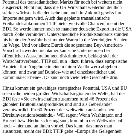
Potential des transatlantischen Markts für noch bei weitem nicht
ausgereizt. Nicht nur, dass die US-Wirtschaft weiterhin deutlich
stärker wächst als die deutsche und auch in Zukunft gewiss ihre
Importe steigern wird. Auch das geplante transatlantische
Freihandelsabkommen TTIP bietet wertvolle Chancen, meint der
BDI. So werde immer noch so mancher deutsche Export in die USA
durch Zölle verhindert. Unterschiedliche Produktstandards stünden
bis heute der Ausfuhr bestimmter Waren in die Vereinigten Staaten
im Wege. Und vor allem: Durch die sogenannte Buy-American-
Vorschrift »werden nichtamerikanische Unternehmen bei
öffentlichen Ausschreibungen diskriminiert«, beklagt sich der
Wirtschaftsverband. TTIP soll nun »dazu führen, dass europäische
Anbieter ihre Angebote in einem fairen Wettbewerb abgeben
können, und zwar auf Bundes- wie auf einzelstaatlicher und
kommunaler Ebene«. Da sind noch viele fette Geschäfte drin.
Hinzu kommt ein gewaltiges strategisches Potential. USA und EU
seien »die beiden größten Wirtschaftsregionen der Welt«, hält der
BDI fest: »Sie erwirtschaften zusammen rund 46 Prozent des
globalen Bruttoinlandsproduktes und sind als Geberländer
verantwortlich für 60 Prozent der weltweiten ausländischen
Direktinvestitionsbestände.« Will sagen: Wenn Washington und
Brüssel bzw. Berlin sich einig sind, kommt in der Weltwirtschaft –
noch – niemand an ihnen vorbei. Das kann, das muss man
ausnutzen, meint der BDI: TTIP gebe »Europa die Gelegenheit,