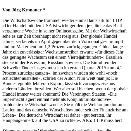
Von Jörg Kronauer *
Die Wirtschaftswoche trommelt wieder einmal lautstark für TTIP.
»Der Handel mit den USA ist wichtiger denn je«, titelte das Blatt
vergangene Woche in seiner Onlineausgabe. Mit der Weltwirtschaft
sehe es zur Zeit überhaupt nicht rosig aus: Der globale Handel
lahme, sei bereits im April gegenüber dem Vormonat geschrumpft
und im Mai erneut um 1,2 Prozent zurückgegangen. China, lange
Jahre ein zuverlässiger Wachstumstreiber, erwarte »für dieses Jahr
das geringste Wachstum seit einem Vierteljahrhundert«; Brasilien
stecke in der Rezession, Russland sowieso. Die Einfuhren der
Schwellenländer insgesamt seien im ersten Quartal 2015 »um 4,2
Prozent zurückgegangen«, im zweiten würden sie wohl »noch
schlechter ausfallen«, schrieb der Autor. Nun weiß man ja: Die
Bundesrepublik lebt vom Export, lässt sich vorzugsweise aus
anderen Ländern bezahlen. Wer aber soll blechen, wenn der globale
Handel immer weiter abnimmt? Die Vereinigten Staaten. »Die
Supermacht agiert einmal mehr als Konjunkturlokomotive«,
frohlockte die Wirtschaftswoche: Sie »hält die Weltkonjunktur am
Laufen und das deutsche Wirtschaftswunder seit der Finanzkrise am
Leben«. Die deutsche Wirtschaft sei daher »gut beraten, ihr
Hauptaugenmerk auf die USA zu richten«. Also: TTIP muss her!
Stimmt es, was die Wirtschaftswoche da schreibt – dass die