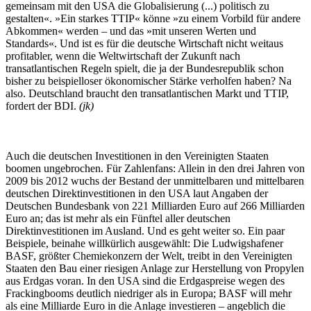
gemeinsam mit den USA die Globalisierung (...) politisch zu
gestalten«. »Ein starkes TTIP« könne »zu einem Vorbild für andere
Abkommen« werden – und das »mit unseren Werten und
Standards«. Und ist es für die deutsche Wirtschaft nicht weitaus
profitabler, wenn die Weltwirtschaft der Zukunft nach
transatlantischen Regeln spielt, die ja der Bundesrepublik schon
bisher zu beispielloser ökonomischer Stärke verholfen haben? Na
also. Deutschland braucht den transatlantischen Markt und TTIP,
fordert der BDI.
(jk)
Auch die deutschen Investitionen in den Vereinigten Staaten
boomen ungebrochen. Für Zahlenfans: Allein in den drei Jahren von
2009 bis 2012 wuchs der Bestand der unmittelbaren und mittelbaren
deutschen Direktinvestitionen in den USA laut Angaben der
Deutschen Bundesbank von 221 Milliarden Euro auf 266 Milliarden
Euro an; das ist mehr als ein Fünftel aller deutschen
Direktinvestitionen im Ausland. Und es geht weiter so. Ein paar
Beispiele, beinahe willkürlich ausgewählt: Die Ludwigshafener
BASF, größter Chemiekonzern der Welt, treibt in den Vereinigten
Staaten den Bau einer riesigen Anlage zur Herstellung von Propylen
aus Erdgas voran. In den USA sind die Erdgaspreise wegen des
Frackingbooms deutlich niedriger als in Europa; BASF will mehr
als eine Milliarde Euro in die Anlage investieren – angeblich die