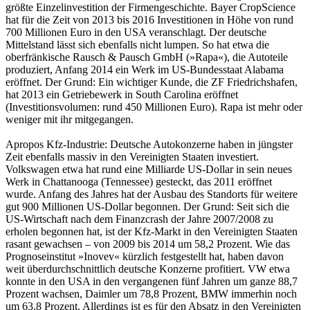
größte Einzelinvestition der Firmengeschichte. Bayer CropScience
hat für die Zeit von 2013 bis 2016 Investitionen in Höhe von rund
700 Millionen Euro in den USA veranschlagt. Der deutsche
Mittelstand lässt sich ebenfalls nicht lumpen. So hat etwa die
oberfränkische Rausch & Pausch GmbH (»Rapa«), die Autoteile
produziert, Anfang 2014 ein Werk im US-Bundesstaat Alabama
eröffnet. Der Grund: Ein wichtiger Kunde, die ZF Friedrichshafen,
hat 2013 ein Getriebewerk in South Carolina eröffnet
(Investitionsvolumen: rund 450 Millionen Euro). Rapa ist mehr oder
weniger mit ihr mitgegangen.
Apropos Kfz-Industrie: Deutsche Autokonzerne haben in jüngster
Zeit ebenfalls massiv in den Vereinigten Staaten investiert.
Volkswagen etwa hat rund eine Milliarde US-Dollar in sein neues
Werk in Chattanooga (Tennessee) gesteckt, das 2011 eröffnet
wurde. Anfang des Jahres hat der Ausbau des Standorts für weitere
gut 900 Millionen US-Dollar begonnen. Der Grund: Seit sich die
US-Wirtschaft nach dem Finanzcrash der Jahre 2007/2008 zu
erholen begonnen hat, ist der Kfz-Markt in den Vereinigten Staaten
rasant gewachsen – von 2009 bis 2014 um 58,2 Prozent. Wie das
Prognoseinstitut »Inovev« kürzlich festgestellt hat, haben davon
weit überdurchschnittlich deutsche Konzerne profitiert. VW etwa
konnte in den USA in den vergangenen fünf Jahren um ganze 88,7
Prozent wachsen, Daimler um 78,8 Prozent, BMW immerhin noch
um 63,8 Prozent. Allerdings ist es für den Absatz in den Vereinigten