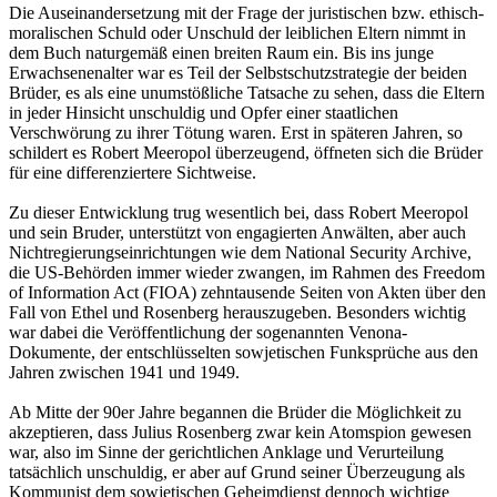
Die Auseinandersetzung mit der Frage der juristischen bzw. ethisch-
moralischen Schuld oder Unschuld der leiblichen Eltern nimmt in
dem Buch naturgemäß einen breiten Raum ein. Bis ins junge
Erwachsenenalter war es Teil der Selbstschutzstrategie der beiden
Brüder, es als eine unumstößliche Tatsache zu sehen, dass die Eltern
in jeder Hinsicht unschuldig und Opfer einer staatlichen
Verschwörung zu ihrer Tötung waren. Erst in späteren Jahren, so
schildert es Robert Meeropol überzeugend, öffneten sich die Brüder
für eine differenziertere Sichtweise.
Zu dieser Entwicklung trug wesentlich bei, dass Robert Meeropol
und sein Bruder, unterstützt von engagierten Anwälten, aber auch
Nichtregierungseinrichtungen wie dem National Security Archive,
die US-Behörden immer wieder zwangen, im Rahmen des Freedom
of Information Act (FIOA) zehntausende Seiten von Akten über den
Fall von Ethel und Rosenberg herauszugeben. Besonders wichtig
war dabei die Veröffentlichung der sogenannten Venona-
Dokumente, der entschlüsselten sowjetischen Funksprüche aus den
Jahren zwischen 1941 und 1949.
Ab Mitte der 90er Jahre begannen die Brüder die Möglichkeit zu
akzeptieren, dass Julius Rosenberg zwar kein Atomspion gewesen
war, also im Sinne der gerichtlichen Anklage und Verurteilung
tatsächlich unschuldig, er aber auf Grund seiner Überzeugung als
Kommunist dem sowjetischen Geheimdienst dennoch wichtige