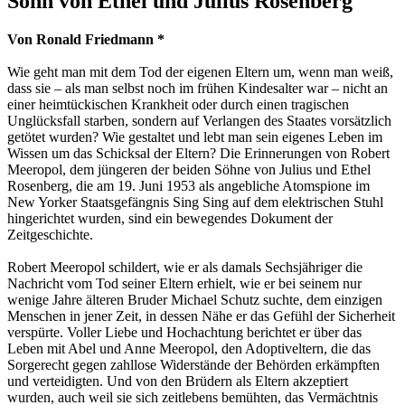
Sohn von Ethel und Julius Rosenberg
Von Ronald Friedmann *
Wie geht man mit dem Tod der eigenen Eltern um, wenn man weiß,
dass sie – als man selbst noch im frühen Kindesalter war – nicht an
einer heimtückischen Krankheit oder durch einen tragischen
Unglücksfall starben, sondern auf Verlangen des Staates vorsätzlich
getötet wurden? Wie gestaltet und lebt man sein eigenes Leben im
Wissen um das Schicksal der Eltern? Die Erinnerungen von Robert
Meeropol, dem jüngeren der beiden Söhne von Julius und Ethel
Rosenberg, die am 19. Juni 1953 als angebliche Atomspione im
New Yorker Staatsgefängnis Sing Sing auf dem elektrischen Stuhl
hingerichtet wurden, sind ein bewegendes Dokument der
Zeitgeschichte.
Robert Meeropol schildert, wie er als damals Sechsjähriger die
Nachricht vom Tod seiner Eltern erhielt, wie er bei seinem nur
wenige Jahre älteren Bruder Michael Schutz suchte, dem einzigen
Menschen in jener Zeit, in dessen Nähe er das Gefühl der Sicherheit
verspürte. Voller Liebe und Hochachtung berichtet er über das
Leben mit Abel und Anne Meeropol, den Adoptiveltern, die das
Sorgerecht gegen zahllose Widerstände der Behörden erkämpften
und verteidigten. Und von den Brüdern als Eltern akzeptiert
wurden, auch weil sie sich zeitlebens bemühten, das Vermächtnis