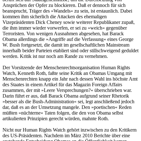
Ansprüchen der Opfer zu blockieren. Daß er dennoch für sich
beansprucht, Träger des »Wandels« zu sein, ist erstaunlich. Dabei
kommen ihm sicherlich die Attacken des ehemaligen
Vizepräsidenten Dick Cheney sowie weiterer Republikaner zupaß,
die ihm immer wieder vorwerfen, er sei zu »weich« gegenüber
Terroristen. Von wenigen Ausnahmen abgesehen, hat Barack
Obama allerdings die »Angriffe auf die Verfassung« eines George
W. Bush fortgesetzt, die damit im gesellschaftlichen Mainstream
innerhalb beider Parteien etabliert sind oder stillschweigend geduldet
werden. Kritik ist nur noch am Rande zu vernehmen.
Der Vorsitzende der Menschenrechtsorganisation Human Rights
Watch, Kenneth Roth, faßte seine Kritik an Obamas Umgang mit
Menschenrechten knapp ein Jahr nach dessen Wahl ins höchste Amt
des Staates in einem Artikel für das Magazin Foreign Affairs
zusammen, der mit »Leere Versprechungen?« überschrieben war.
Darin führt er aus, daß Barack Obama aufgrund seiner Rhetorik
»besser als die Bush-Administration« sei, legt anschließend jedoch
dar, daß es an der Umsetzung mangele. Den »poetischen« Reden
müßten »nüchterne« Taten folgen, die den von Obama selbst
artikulierten Prinzipien gerecht würden, mahnte Roth.
Nicht nur Human Rights Watch gehört inzwischen zu den Kritikern
des US-Präsidenten. Nachdem im März 2010 Berichte über eine