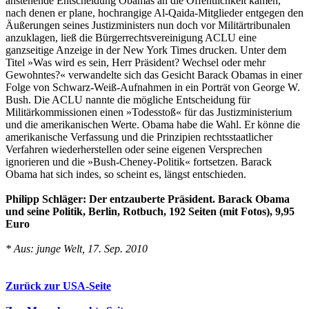
anstehende Entscheidung Obamas an die Öffentlichkeit kamen,
nach denen er plane, hochrangige Al-Qaida-Mitglieder entgegen den
Äußerungen seines Justizministers nun doch vor Militärtribunalen
anzuklagen, ließ die Bürgerrechtsvereinigung ACLU eine
ganzseitige Anzeige in der New York Times drucken. Unter dem
Titel »Was wird es sein, Herr Präsident? Wechsel oder mehr
Gewohntes?« verwandelte sich das Gesicht Barack Obamas in einer
Folge von Schwarz-Weiß-Aufnahmen in ein Porträt von George W.
Bush. Die ACLU nannte die mögliche Entscheidung für
Militärkommissionen einen »Todesstoß« für das Justizministerium
und die amerikanischen Werte. Obama habe die Wahl. Er könne die
amerikanische Verfassung und die Prinzipien rechtsstaatlicher
Verfahren wiederherstellen oder seine eigenen Versprechen
ignorieren und die »Bush-Cheney-Politik« fortsetzen. Barack
Obama hat sich indes, so scheint es, längst entschieden.
Philipp Schläger: Der entzauberte Präsident. Barack Obama
und seine Politik, Berlin, Rotbuch, 192 Seiten (mit Fotos), 9,95
Euro
* Aus: junge Welt, 17. Sep. 2010
Zurück zur USA-Seite