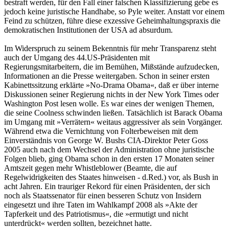
bestraft werden, für den Fall einer falschen Klassifizierung gebe es
jedoch keine juristische Handhabe, so Pyle weiter. Anstatt vor einem
Feind zu schützen, führe diese exzessive Geheimhaltungspraxis die
demokratischen Institutionen der USA ad absurdum.
Im Widerspruch zu seinem Bekenntnis für mehr Transparenz steht
auch der Umgang des 44.US-Präsidenten mit
Regierungsmitarbeitern, die im Bemühen, Mißstände aufzudecken,
Informationen an die Presse weitergaben. Schon in seiner ersten
Kabinettssitzung erklärte »No-Drama Obama«, daß er über interne
Diskussionen seiner Regierung nichts in der New York Times oder
Washington Post lesen wolle. Es war eines der wenigen Themen,
die seine Coolness schwinden ließen. Tatsächlich ist Barack Obama
im Umgang mit »Verrätern« weitaus aggressiver als sein Vorgänger.
Während etwa die Vernichtung von Folterbeweisen mit dem
Einverständnis von George W. Bushs CIA-Direktor Peter Goss
2005 auch nach dem Wechsel der Administration ohne juristische
Folgen blieb, ging Obama schon in den ersten 17 Monaten seiner
Amtszeit gegen mehr Whistleblower (Beamte, die auf
Regelwidrigkeiten des Staates hinweisen - d.Red.) vor, als Bush in
acht Jahren. Ein trauriger Rekord für einen Präsidenten, der sich
noch als Staatssenator für einen besseren Schutz von Insidern
eingesetzt und ihre Taten im Wahlkampf 2008 als »Akte der
Tapferkeit und des Patriotismus«, die »ermutigt und nicht
unterdrückt« werden sollten, bezeichnet hatte.