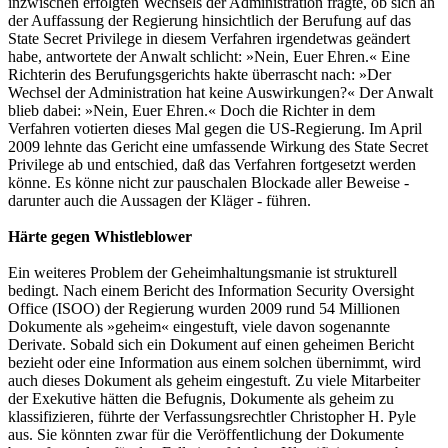
inzwischen erfolgten Wechsels der Administration fragte, ob sich an
der Auffassung der Regierung hinsichtlich der Berufung auf das
State Secret Privilege in diesem Verfahren irgendetwas geändert
habe, antwortete der Anwalt schlicht: »Nein, Euer Ehren.« Eine
Richterin des Berufungsgerichts hakte überrascht nach: »Der
Wechsel der Administration hat keine Auswirkungen?« Der Anwalt
blieb dabei: »Nein, Euer Ehren.« Doch die Richter in dem
Verfahren votierten dieses Mal gegen die US-Regierung. Im April
2009 lehnte das Gericht eine umfassende Wirkung des State Secret
Privilege ab und entschied, daß das Verfahren fortgesetzt werden
könne. Es könne nicht zur pauschalen Blockade aller Beweise -
darunter auch die Aussagen der Kläger - führen.
Härte gegen Whistleblower
Ein weiteres Problem der Geheimhaltungsmanie ist strukturell
bedingt. Nach einem Bericht des Information Security Oversight
Office (ISOO) der Regierung wurden 2009 rund 54 Millionen
Dokumente als »geheim« eingestuft, viele davon sogenannte
Derivate. Sobald sich ein Dokument auf einen geheimen Bericht
bezieht oder eine Information aus einem solchen übernimmt, wird
auch dieses Dokument als geheim eingestuft. Zu viele Mitarbeiter
der Exekutive hätten die Befugnis, Dokumente als geheim zu
klassifizieren, führte der Verfassungsrechtler Christopher H. Pyle
aus. Sie könnten zwar für die Veröffentlichung der Dokumente