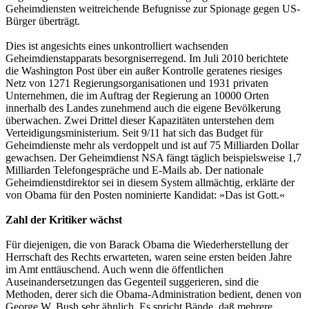
Geheimdiensten weitreichende Befugnisse zur Spionage gegen US-
Bürger überträgt.
Dies ist angesichts eines unkontrolliert wachsenden
Geheimdienstapparats besorgniserregend. Im Juli 2010 berichtete
die Washington Post über ein außer Kontrolle geratenes riesiges
Netz von 1271 Regierungsorganisationen und 1931 privaten
Unternehmen, die im Auftrag der Regierung an 10000 Orten
innerhalb des Landes zunehmend auch die eigene Bevölkerung
überwachen. Zwei Drittel dieser Kapazitäten unterstehen dem
Verteidigungsministerium. Seit 9/11 hat sich das Budget für
Geheimdienste mehr als verdoppelt und ist auf 75 Milliarden Dollar
gewachsen. Der Geheimdienst NSA fängt täglich beispielsweise 1,7
Milliarden Telefongespräche und E-Mails ab. Der nationale
Geheimdienstdirektor sei in diesem System allmächtig, erklärte der
von Obama für den Posten nominierte Kandidat: »Das ist Gott.«
Zahl der Kritiker wächst
Für diejenigen, die von Barack Obama die Wiederherstellung der
Herrschaft des Rechts erwarteten, waren seine ersten beiden Jahre
im Amt enttäuschend. Auch wenn die öffentlichen
Auseinandersetzungen das Gegenteil suggerieren, sind die
Methoden, derer sich die Obama-Administration bedient, denen von
George W. Bush sehr ähnlich. Es spricht Bände, daß mehrere