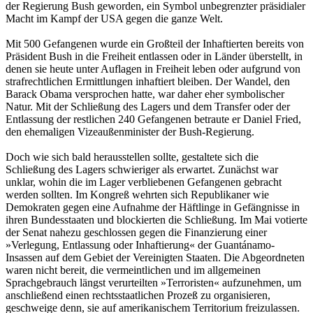
der Regierung Bush geworden, ein Symbol unbegrenzter präsidialer
Macht im Kampf der USA gegen die ganze Welt.
Mit 500 Gefangenen wurde ein Großteil der Inhaftierten bereits von
Präsident Bush in die Freiheit entlassen oder in Länder überstellt, in
denen sie heute unter Auflagen in Freiheit leben oder aufgrund von
strafrechtlichen Ermittlungen inhaftiert bleiben. Der Wandel, den
Barack Obama versprochen hatte, war daher eher symbolischer
Natur. Mit der Schließung des Lagers und dem Transfer oder der
Entlassung der restlichen 240 Gefangenen betraute er Daniel Fried,
den ehemaligen Vizeaußenminister der Bush-Regierung.
Doch wie sich bald herausstellen sollte, gestaltete sich die
Schließung des Lagers schwieriger als erwartet. Zunächst war
unklar, wohin die im Lager verbliebenen Gefangenen gebracht
werden sollten. Im Kongreß wehrten sich Republikaner wie
Demokraten gegen eine Aufnahme der Häftlinge in Gefängnisse in
ihren Bundesstaaten und blockierten die Schließung. Im Mai votierte
der Senat nahezu geschlossen gegen die Finanzierung einer
»Verlegung, Entlassung oder Inhaftierung« der Guantánamo-
Insassen auf dem Gebiet der Vereinigten Staaten. Die Abgeordneten
waren nicht bereit, die vermeintlichen und im allgemeinen
Sprachgebrauch längst verurteilten »Terroristen« aufzunehmen, um
anschließend einen rechtsstaatlichen Prozeß zu organisieren,
geschweige denn, sie auf amerikanischem Territorium freizulassen.