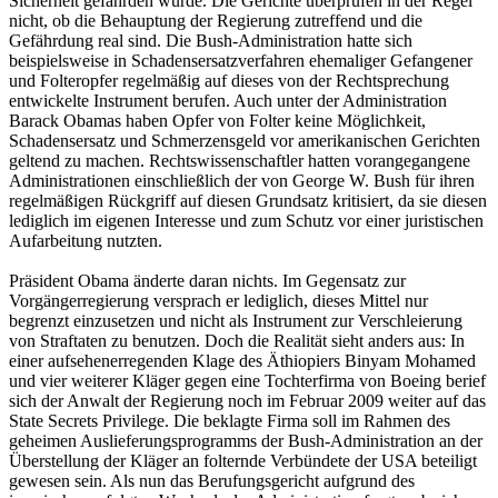
Sicherheit gefährden würde. Die Gerichte überprüfen in der Regel
nicht, ob die Behauptung der Regierung zutreffend und die
Gefährdung real sind. Die Bush-Administration hatte sich
beispielsweise in Schadensersatzverfahren ehemaliger Gefangener
und Folteropfer regelmäßig auf dieses von der Rechtsprechung
entwickelte Instrument berufen. Auch unter der Administration
Barack Obamas haben Opfer von Folter keine Möglichkeit,
Schadensersatz und Schmerzensgeld vor amerikanischen Gerichten
geltend zu machen. Rechtswissenschaftler hatten vorangegangene
Administrationen einschließlich der von George W. Bush für ihren
regelmäßigen Rückgriff auf diesen Grundsatz kritisiert, da sie diesen
lediglich im eigenen Interesse und zum Schutz vor einer juristischen
Aufarbeitung nutzten.
Präsident Obama änderte daran nichts. Im Gegensatz zur
Vorgängerregierung versprach er lediglich, dieses Mittel nur
begrenzt einzusetzen und nicht als Instrument zur Verschleierung
von Straftaten zu benutzen. Doch die Realität sieht anders aus: In
einer aufsehenerregenden Klage des Äthiopiers Binyam Mohamed
und vier weiterer Kläger gegen eine Tochterfirma von Boeing berief
sich der Anwalt der Regierung noch im Februar 2009 weiter auf das
State Secrets Privilege. Die beklagte Firma soll im Rahmen des
geheimen Auslieferungsprogramms der Bush-Administration an der
Überstellung der Kläger an folternde Verbündete der USA beteiligt
gewesen sein. Als nun das Berufungsgericht aufgrund des