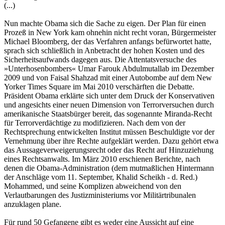
(...)
Nun machte Obama sich die Sache zu eigen. Der Plan für einen
Prozeß in New York kam ohnehin nicht recht voran, Bürgermeister
Michael Bloomberg, der das Verfahren anfangs befürwortet hatte,
sprach sich schließlich in Anbetracht der hohen Kosten und des
Sicherheitsaufwands dagegen aus. Die Attentatsversuche des
»Unterhosenbombers« Umar Farouk Abdulmutallab im Dezember
2009 und von Faisal Shahzad mit einer Autobombe auf dem New
Yorker Times Square im Mai 2010 verschärften die Debatte.
Präsident Obama erklärte sich unter dem Druck der Konservativen
und angesichts einer neuen Dimension von Terrorversuchen durch
amerikanische Staatsbürger bereit, das sogenannte Miranda-Recht
für Terrorverdächtige zu modifizieren. Nach dem von der
Rechtsprechung entwickelten Institut müssen Beschuldigte vor der
Vernehmung über ihre Rechte aufgeklärt werden. Dazu gehört etwa
das Aussageverweigerungsrecht oder das Recht auf Hinzuziehung
eines Rechtsanwalts. Im März 2010 erschienen Berichte, nach
denen die Obama-Administration (dem mutmaßlichen Hintermann
der Anschläge vom 11. September, Khalid Scheikh - d. Red.)
Mohammed, und seine Komplizen abweichend von den
Verlautbarungen des Justizministeriums vor Militärtribunalen
anzuklagen plane.
Für rund 50 Gefangene gibt es weder eine Aussicht auf eine