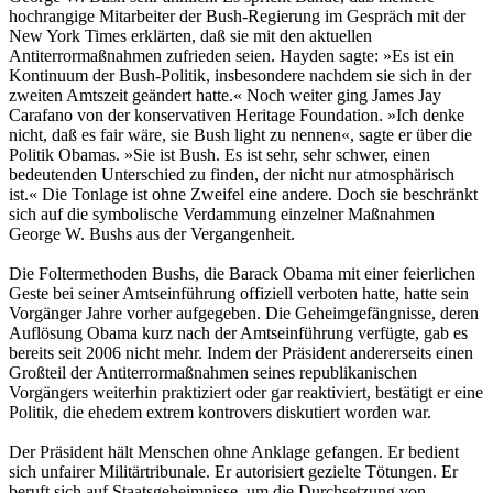
hochrangige Mitarbeiter der Bush-Regierung im Gespräch mit der
New York Times erklärten, daß sie mit den aktuellen
Antiterrormaßnahmen zufrieden seien. Hayden sagte: »Es ist ein
Kontinuum der ­Bush-Politik, insbesondere nachdem sie sich in der
zweiten Amtszeit geändert hatte.« Noch weiter ging James Jay
Carafano von der konservativen Heritage Foundation. »Ich denke
nicht, daß es fair wäre, sie Bush light zu nennen«, sagte er über die
Politik Obamas. »Sie ist Bush. Es ist sehr, sehr schwer, einen
bedeutenden Unterschied zu finden, der nicht nur atmosphärisch
ist.« Die Tonlage ist ohne Zweifel eine andere. Doch sie beschränkt
sich auf die symbolische Verdammung einzelner Maßnahmen
George W. Bushs aus der Vergangenheit.
Die Foltermethoden Bushs, die Barack Obama mit einer feierlichen
Geste bei seiner Amtseinführung offiziell verboten hatte, hatte sein
Vorgänger Jahre vorher aufgegeben. Die Geheimgefängnisse, deren
Auflösung Obama kurz nach der Amtseinführung verfügte, gab es
bereits seit 2006 nicht mehr. Indem der Präsident andererseits einen
Großteil der Antiterrormaßnahmen seines republikanischen
Vorgängers weiterhin praktiziert oder gar reaktiviert, bestätigt er eine
Politik, die ehedem extrem kontrovers diskutiert worden war.
Der Präsident hält Menschen ohne Anklage gefangen. Er bedient
sich unfairer Militärtribunale. Er autorisiert gezielte Tötungen. Er
beruft sich auf Staatsgeheimnisse, um die Durchsetzung von