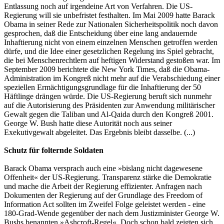
Entlassung noch auf irgendeine Art von Verfahren. Die US-
Regierung will sie unbefristet festhalten. Im Mai 2009 hatte Barack
Obama in seiner Rede zur Nationalen Sicherheitspolitik noch davon
gesprochen, daß die Entscheidung über eine lang andauernde
Inhaftierung nicht von einem einzelnen Menschen getroffen werden
dürfe, und die Idee einer gesetzlichen Regelung ins Spiel gebracht,
die bei Menschenrechtlern auf heftigen Widerstand gestoßen war. Im
September 2009 berichtete die New York Times, daß die Obama-
Administration im Kongreß nicht mehr auf die Verabschiedung einer
speziellen Ermächtigungsgrundlage für die Inhaftierung der 50
Häftlinge drängen würde. Die US-Regierung beruft sich nunmehr
auf die Autorisierung des Präsidenten zur Anwendung militärischer
Gewalt gegen die Taliban und Al-Qaida durch den Kongreß 2001.
George W. Bush hatte diese Autorität noch aus seiner
Exekutivgewalt abgeleitet. Das Ergebnis bleibt dasselbe. (...)
Schutz für folternde Soldaten
Barack Obama versprach auch eine »bislang nicht dagewesene
Offenheit« der US-Regierung. Transparenz stärke die Demokratie
und mache die Arbeit der Regierung effizienter. Anfragen nach
Dokumenten der Regierung auf der Grundlage des Freedom of
Information Act sollten im Zweifel Folge geleistet werden - eine
180-Grad-Wende gegenüber der nach dem Justizminister George W.
Bushs benannten »Ashcroft-Regel«. Doch schon bald zeigten sich