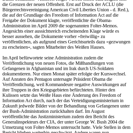
die Grenzen der neuen Offenheit. Erst auf Druck der ACLU (die
Bürgerrechtsvereinigung American Civil Liberties Union - d. Red.),
die auf der Grundlage des Freedom of Information Act auf die
Freigabe der Dokument klagte, veröffentlichte die Obama-
Administration im April 2009 die sogenannten Folter-Memos.
Angesichts einer aussichtsreich erscheinenden Klage würde es
besser aussehen, die Dokumente vorher »freiwillig« zu
veröffentlichen, als aufgrund eines Gerichtsurteils dazu »gezwungen
zu erscheinen«, sagten Mitarbeiter des Weißen Hauses.
Im April befürwortete seine Administration zudem die
Veröffentlichung von neuen Fotos, die Mißhandlungen von
Gefangenen in Afghanistan und im Irak durch US-Soldaten
dokumentieren. Nur einen Monat später erfolgte der Kurswechsel.
Auf Anraten des Pentagon untersagte Präsident Obama die
Veröffentlichung, weil Kommandeure negative Auswirkungen auf
ihre Truppen in den Kriegsgebieten befürchteten. Hinter den
Kulissen setzte das Weiße Haus eine Änderung des Freedom of
Information Act durch, nach der das Verteidigungsministerium in
Zukunft jedwede Bilder von der Behandlung von Gefangenen unter
der Bush-Administration zurückhalten darf. Im August
veröffentlichte das Justizministerium zudem den Bericht des
Generalinspekteurs der CIA, der unter George W. Bush 2004 die
Umsetzung von Folter-Memos untersucht hatte. Viele Stellen in dem
Bericht blieben weiterhin geschwärzt. Andere waren nun