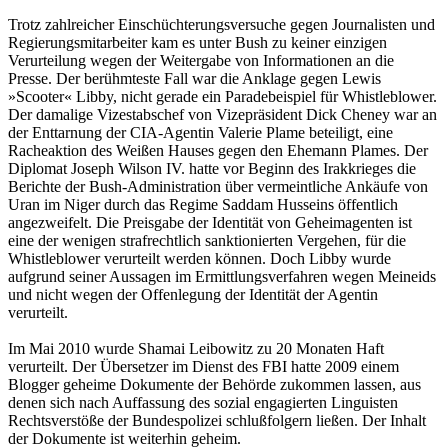
Trotz zahlreicher Einschüchterungsversuche gegen Journalisten und
Regierungsmitarbeiter kam es unter Bush zu keiner einzigen
Verurteilung wegen der Weitergabe von Informationen an die
Presse. Der berühmteste Fall war die Anklage gegen Lewis
»Scooter« Libby, nicht gerade ein Paradebeispiel für Whistleblower.
Der damalige Vizestabschef von Vizepräsident Dick Cheney war an
der Enttarnung der CIA-Agentin Valerie Plame beteiligt, eine
Racheaktion des Weißen Hauses gegen den Ehemann Plames. Der
Diplomat Joseph Wilson IV. hatte vor Beginn des Irakkrieges die
Berichte der Bush-Administration über vermeintliche Ankäufe von
Uran im Niger durch das Regime Saddam Husseins öffentlich
angezweifelt. Die Preisgabe der Identität von Geheimagenten ist
eine der wenigen strafrechtlich sanktionierten Vergehen, für die
Whistleblower verurteilt werden können. Doch Libby wurde
aufgrund seiner Aussagen im Ermittlungsverfahren wegen Meineids
und nicht wegen der Offenlegung der Identität der Agentin
verurteilt.
Im Mai 2010 wurde Shamai Leibowitz zu 20 Monaten Haft
verurteilt. Der Übersetzer im Dienst des FBI hatte 2009 einem
Blogger geheime Dokumente der Behörde zukommen lassen, aus
denen sich nach Auffassung des sozial engagierten Linguisten
Rechtsverstöße der Bundespolizei schlußfolgern ließen. Der Inhalt
der Dokumente ist weiterhin geheim.