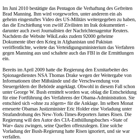
Im Juni 2010 bestätigte das Pentagon die Verhaftung des Gefreiten
Brad Manning. Ihm wird vorgeworfen, unter anderem ein als
geheim eingestuftes Video des US-Militärs weitergegeben zu haben,
das die Erschießung von zwölf Zivilisten im Irak dokumentiert -
darunter auch zwei Journalisten der Nachrichtenagentur Reuters.
Nachdem die Website WikiLeaks zudem 92000 geheime
Dokumente über den Krieg in Afghanistan und Pakistan
veröffentlichte, weitete das Verteidigungsministerium das Verfahren
gegen Manning aus und schaltete auch das FBI in die Ermittlungen
ein.
Bereits im April 2009 hatte die Regierung den Exmitarbeiter des
Spionagedienstes NSA Thomas Drake wegen der Weitergabe von
Informationen über Mißstände und die Verschwendung von
Steuergeldern der Behörde angeklagt. Obwohl in diesem Fall schon
unter George W. Bush ermittelt worden war, oblag die Entscheidung
für eine Fortführung des Verfahrens der Obama-Administration. Sie
entschied sich »ohne zu zögern« für die Anklage. Im selben Monat
erneuerte Obamas Justizminister Eric Holder eine Vorladung unter
Strafandrohung des New-York-Times-Reporters James Risen. Die
Regierung will den Autor des CIA-Enthüllungsbuches »State of
War« dazu zwingen, seine Quellen offenzulegen. Eine solche
Vorladung der Bush-Regierung hatte Risen ignoriert, und sie war
verfallen.