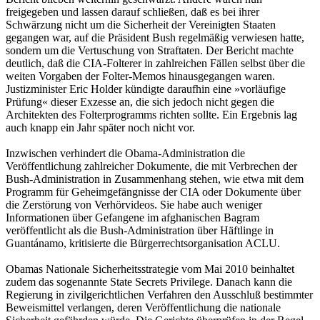
freigegeben und lassen darauf schließen, daß es bei ihrer
Schwärzung nicht um die Sicherheit der Vereinigten Staaten
gegangen war, auf die Präsident Bush regelmäßig verwiesen hatte,
sondern um die Vertuschung von Straftaten. Der Bericht machte
deutlich, daß die CIA-Folterer in zahlreichen Fällen selbst über die
weiten Vorgaben der Folter-Memos hinausgegangen waren.
Justizminister Eric Holder kündigte daraufhin eine »vorläufige
Prüfung« dieser Exzesse an, die sich jedoch nicht gegen die
Architekten des Folterprogramms richten sollte. Ein Ergebnis lag
auch knapp ein Jahr später noch nicht vor.
Inzwischen verhindert die Obama-Administration die
Veröffentlichung zahlreicher Dokumente, die mit Verbrechen der
Bush-Administration in Zusammenhang stehen, wie etwa mit dem
Programm für Geheimgefängnisse der CIA oder Dokumente über
die Zerstörung von Verhörvideos. Sie habe auch weniger
Informationen über Gefangene im afghanischen Bagram
veröffentlicht als die Bush-Administration über Häftlinge in
Guantánamo, kritisierte die Bürgerrechtsorganisation ACLU.
Obamas Nationale Sicherheitsstrategie vom Mai 2010 beinhaltet
zudem das sogenannte State Secrets Privilege. Danach kann die
Regierung in zivilgerichtlichen Verfahren den Ausschluß bestimmter
Beweismittel verlangen, deren Veröffentlichung die nationale