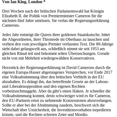
Von Ian King, London *
Drei Wochen nach der britischen Parlamentswahl hat Königin
Elizabeth II. die Politik von Premierminister Cameron für die
nächsten fünf Jahre umrissen. Sie verlas die Regierungserklärung
Camerons.
Jedes Jahr entsteigt die Queen ihrer goldenen Staatskutsche, bittet
die Abgeordneten, ihrer Thronrede im Oberhaus zu lauschen und
verliest den vom jeweiligen Premier verfassten Text. Die 89-Jährige
sieht dabei gelangweilt aus, schließlich nimmt sie seit 1953 am
gleichen Ritual teil und bekommt selten Überraschungen. Gerade
nicht von mit Mehrheit wiedergewählten Konservativen.
Herzstück der Regierungserklärung ist David Camerons durch die
eigenen Europa-Hasser abgerungenes Versprechen, vor Ende 2017
eine Volksabstimmung über den britischen Verbleib in der EU
abzuhalten. Es drängt ihn, das betreffende Gesetz an der Labour-
und Liberalenopposition und den eigenen Rechten
vorbeizuschmuggeln. Aber da gibt’s einen Haken. Je schneller die
Volksabstimmung kommt, desto schwieriger wird es für Cameron,
den EU-Partnern ernst zu nehmende Konzessionen abzuverlangen.
Sollte er aber bei der Abstimmung zaudern, beschwert sich die
Wirtschaft über Unsicherheit, die Investitionsvorhaben torpedieren
könnte, und die Rechten schreien Zeter und Mordio.