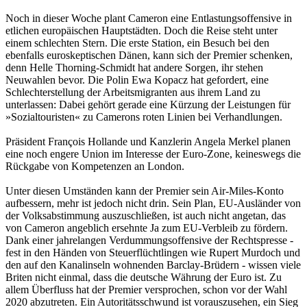
Noch in dieser Woche plant Cameron eine Entlastungsoffensive in
etlichen europäischen Hauptstädten. Doch die Reise steht unter
einem schlechten Stern. Die erste Station, ein Besuch bei den
ebenfalls euroskeptischen Dänen, kann sich der Premier schenken,
denn Helle Thorning-Schmidt hat andere Sorgen, ihr stehen
Neuwahlen bevor. Die Polin Ewa Kopacz hat gefordert, eine
Schlechterstellung der Arbeitsmigranten aus ihrem Land zu
unterlassen: Dabei gehört gerade eine Kürzung der Leistungen für
»Sozialtouristen« zu Camerons roten Linien bei Verhandlungen.
Präsident François Hollande und Kanzlerin Angela Merkel planen
eine noch engere Union im Interesse der Euro-Zone, keineswegs die
Rückgabe von Kompetenzen an London.
Unter diesen Umständen kann der Premier sein Air-Miles-Konto
aufbessern, mehr ist jedoch nicht drin. Sein Plan, EU-Ausländer von
der Volksabstimmung auszuschließen, ist auch nicht angetan, das
von Cameron angeblich ersehnte Ja zum EU-Verbleib zu fördern.
Dank einer jahrelangen Verdummungsoffensive der Rechtspresse -
fest in den Händen von Steuerflüchtlingen wie Rupert Murdoch und
den auf den Kanalinseln wohnenden Barclay-Brüdern - wissen viele
Briten nicht einmal, dass die deutsche Währung der Euro ist. Zu
allem Überfluss hat der Premier versprochen, schon vor der Wahl
2020 abzutreten. Ein Autoritätsschwund ist vorauszusehen, ein Sieg