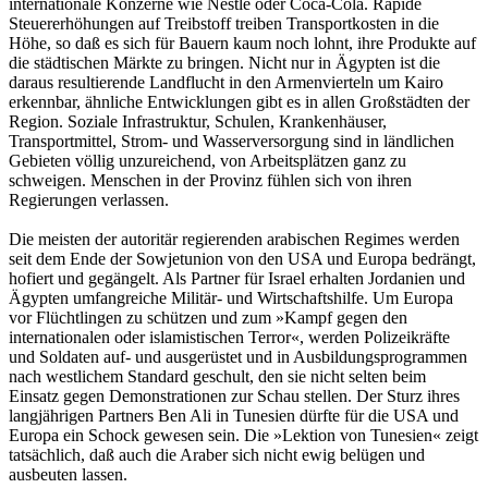
internationale Konzerne wie Nestlé oder Coca-Cola. Rapide
Steuererhöhungen auf Treibstoff treiben Transportkosten in die
Höhe, so daß es sich für Bauern kaum noch lohnt, ihre Produkte auf
die städtischen Märkte zu bringen. Nicht nur in Ägypten ist die
daraus resultierende Landflucht in den Armenvierteln um Kairo
erkennbar, ähnliche Entwicklungen gibt es in allen Großstädten der
Region. Soziale Infrastruktur, Schulen, Krankenhäuser,
Transportmittel, Strom- und Wasserversorgung sind in ländlichen
Gebieten völlig unzureichend, von Arbeitsplätzen ganz zu
schweigen. Menschen in der Provinz fühlen sich von ihren
Regierungen verlassen.
Die meisten der autoritär regierenden arabischen Regimes werden
seit dem Ende der Sowjetunion von den USA und Europa bedrängt,
hofiert und gegängelt. Als Partner für Israel erhalten Jordanien und
Ägypten umfangreiche Militär- und Wirtschaftshilfe. Um Europa
vor Flüchtlingen zu schützen und zum »Kampf gegen den
internationalen oder islamistischen Terror«, werden Polizeikräfte
und Soldaten auf- und ausgerüstet und in Ausbildungsprogrammen
nach westlichem Standard geschult, den sie nicht selten beim
Einsatz gegen Demonstrationen zur Schau stellen. Der Sturz ihres
langjährigen Partners Ben Ali in Tunesien dürfte für die USA und
Europa ein Schock gewesen sein. Die »Lektion von Tunesien« zeigt
tatsächlich, daß auch die Araber sich nicht ewig belügen und
ausbeuten lassen.