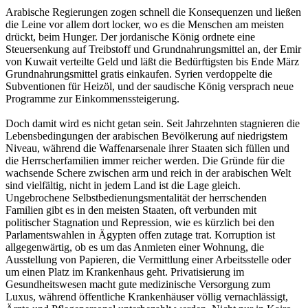
Arabische Regierungen zogen schnell die Konsequenzen und ließen
die Leine vor allem dort locker, wo es die Menschen am meisten
drückt, beim Hunger. Der jordanische König ordnete eine
Steuersenkung auf Treibstoff und Grundnahrungsmittel an, der Emir
von Kuwait verteilte Geld und läßt die Bedürftigsten bis Ende März
Grundnahrungsmittel gratis einkaufen. Syrien verdoppelte die
Subventionen für Heizöl, und der saudische König versprach neue
Programme zur Einkommenssteigerung.
Doch damit wird es nicht getan sein. Seit Jahrzehnten stagnieren die
Lebensbedingungen der arabischen Bevölkerung auf niedrigstem
Niveau, während die Waffenarsenale ihrer Staaten sich füllen und
die Herrscherfamilien immer reicher werden. Die Gründe für die
wachsende Schere zwischen arm und reich in der arabischen Welt
sind vielfältig, nicht in jedem Land ist die Lage gleich.
Ungebrochene Selbstbedienungsmentalität der herrschenden
Familien gibt es in den meisten Staaten, oft verbunden mit
politischer Stagnation und Repression, wie es kürzlich bei den
Parlamentswahlen in Ägypten offen zutage trat. Korruption ist
allgegenwärtig, ob es um das Anmieten einer Wohnung, die
Ausstellung von Papieren, die Vermittlung einer Arbeitsstelle oder
um einen Platz im Krankenhaus geht. Privatisierung im
Gesundheitswesen macht gute medizinische Versorgung zum
Luxus, während öffentliche Krankenhäuser völlig vernachlässigt,