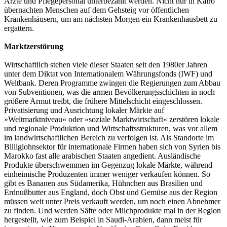
Ärzte und Pflegepersonal unterbezahlt werden. Nicht nur in Kairo
übernachten Menschen auf dem Gehsteig vor öffentlichen
Krankenhäusern, um am nächsten Morgen ein Krankenhausbett zu
ergattern.
Marktzerstörung
Wirtschaftlich stehen viele dieser Staaten seit den 1980er Jahren
unter dem Diktat von Internationalem Währungsfonds (IWF) und
Weltbank. Deren Programme zwingen die Regierungen zum Abbau
von Subventionen, was die armen Bevölkerungsschichten in noch
größere Armut treibt, die frühere Mittelschicht eingeschlossen.
Privatisierung und Ausrichtung lokaler Märkte auf
»Weltmarktniveau« oder »soziale Marktwirtschaft« zerstören lokale
und regionale Produktion und Wirtschaftsstrukturen, was vor allem
im landwirtschaftlichen Bereich zu verfolgen ist. Als Standorte im
Billig­lohnsektor für internationale Firmen haben sich von Syrien bis
Marokko fast alle arabischen Staaten angedient. Ausländische
Produkte überschwemmen im Gegenzug lokale Märkte, während
einheimische Produzenten immer weniger verkaufen können. So
gibt es Bananen aus Südamerika, Hühnchen aus Brasilien und
Erdnußbutter aus England, doch Obst und Gemüse aus der Region
müssen weit unter Preis verkauft werden, um noch einen Abnehmer
zu finden. Und werden Säfte oder Milchprodukte mal in der Region
hergestellt, wie zum Beispiel in Saudi-Arabien, dann meist für