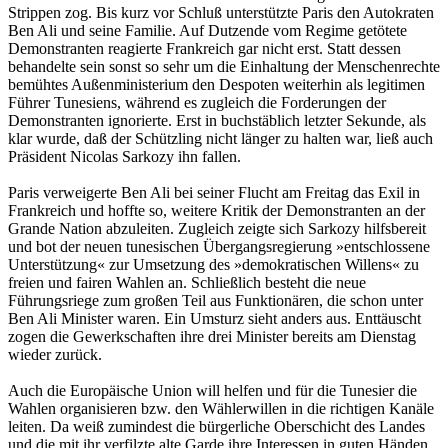
Strippen zog. Bis kurz vor Schluß unterstützte Paris den Autokraten
Ben Ali und seine Familie. Auf Dutzende vom Regime getötete
Demonstranten reagierte Frankreich gar nicht erst. Statt dessen
behandelte sein sonst so sehr um die Einhaltung der Menschenrechte
bemühtes Außenministerium den Despoten weiterhin als legitimen
Führer Tunesiens, während es zugleich die Forderungen der
Demonstranten ignorierte. Erst in buchstäblich letzter Sekunde, als
klar wurde, daß der Schützling nicht länger zu halten war, ließ auch
Präsident Nicolas Sarkozy ihn fallen.
Paris verweigerte Ben Ali bei seiner Flucht am Freitag das Exil in
Frankreich und hoffte so, weitere Kritik der Demonstranten an der
Grande Nation abzuleiten. Zugleich zeigte sich Sarkozy hilfsbereit
und bot der neuen tunesischen Übergangsregierung »entschlossene
Unterstützung« zur Umsetzung des »demokratischen Willens« zu
freien und fairen Wahlen an. Schließlich besteht die neue
Führungsriege zum großen Teil aus Funktionären, die schon unter
Ben Ali Minister waren. Ein Umsturz sieht anders aus. Enttäuscht
zogen die Gewerkschaften ihre drei Minister bereits am Dienstag
wieder zurück.
Auch die Europäische Union will helfen und für die Tunesier die
Wahlen organisieren bzw. den Wählerwillen in die richtigen Kanäle
leiten. Da weiß zumindest die bürgerliche Oberschicht des Landes
und die mit ihr verfilzte alte Garde ihre Interessen in guten Händen.