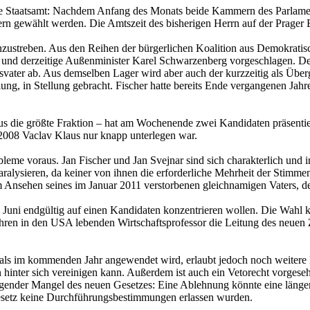
te Staatsamt: Nachdem Anfang des Monats beide Kammern des Parlamen
ern gewählt werden. Die Amtszeit des bisherigen Herrn auf der Prage
anzustreben. Aus den Reihen der bürgerlichen Koalition aus Demokrati
und derzeitige Außenminister Karel Schwarzenberg vorgeschlagen. Der F
ter ab. Aus demselben Lager wird aber auch der kurzzeitig als Übergan
, in Stellung gebracht. Fischer hatte bereits Ende vergangenen Jahres
 die größte Fraktion – hat am Wochenende zwei Kandidaten präsentiert
 2008 Vaclav Klaus nur knapp unterlegen war.
eme voraus. Jan Fischer und Jan Svejnar sind sich charakterlich und i
paralysieren, da keiner von ihnen die erforderliche Mehrheit der Stimm
m Ansehen seines im Januar 2011 verstorbenen gleichnamigen Vaters, de
uni endgültig auf einen Kandidaten konzentrieren wollen. Die Wahl kön
hren in den USA lebenden Wirtschaftsprofessor die Leitung des neuen 
mals im kommenden Jahr angewendet wird, erlaubt jedoch noch weitere 
hinter sich vereinigen kann. Außerdem ist auch ein Vetorecht vorges
egender Mangel des neuen Gesetzes: Eine Ablehnung könnte eine länge
gesetz keine Durchführungsbestimmungen erlassen wurden.