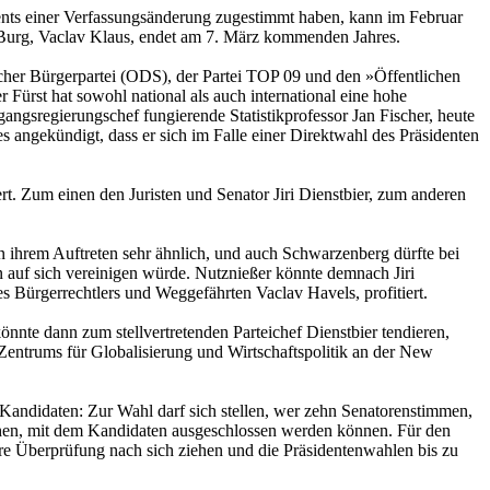
ts einer Verfassungsänderung zugestimmt haben, kann im Februar
r Burg, Vaclav Klaus, endet am 7. März kommenden Jahres.
scher Bürgerpartei (ODS), der Partei TOP 09 und den »Öffentlichen
ürst hat sowohl national als auch international eine hohe
gsregierungschef fungierende Statistikprofessor Jan Fischer, heute
 angekündigt, dass er sich im Falle einer Direktwahl des Präsidenten
. Zum einen den Juristen und Senator Jiri Dienstbier, zum anderen
n ihrem Auftreten sehr ähnlich, und auch Schwarzenberg dürfte bei
en auf sich vereinigen würde. Nutznießer könnte demnach Jiri
s Bürgerrechtlers und Weggefährten Vaclav Havels, profitiert.
nte dann zum stellvertretenden Parteichef Dienstbier tendieren,
Zentrums für Globalisierung und Wirtschaftspolitik an der New
Kandidaten: Zur Wahl darf sich stellen, wer zehn Senatorenstimmen,
ehen, mit dem Kandidaten ausgeschlossen werden können. Für den
re Überprüfung nach sich ziehen und die Präsidentenwahlen bis zu