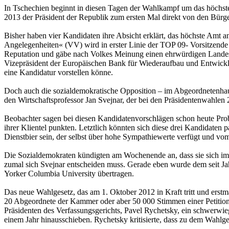
In Tschechien beginnt in diesen Tagen der Wahlkampf um das höchs
2013 der Präsident der Republik zum ersten Mal direkt von den Bürg
Bisher haben vier Kandidaten ihre Absicht erklärt, das höchste Amt 
Angelegenheiten« (VV) wird in erster Linie der TOP 09- Vorsitzende 
Reputation und gäbe nach Volkes Meinung einen ehrwürdigen Landesva
Vizepräsident der Europäischen Bank für Wiederaufbau und Entwicklung
eine Kandidatur vorstellen könne.
Doch auch die sozialdemokratische Opposition – im Abgeordnetenhaus
den Wirtschaftsprofessor Jan Svejnar, der bei den Präsidentenwahlen
Beobachter sagen bei diesen Kandidatenvorschlägen schon heute Probl
ihrer Klientel punkten. Letztlich könnten sich diese drei Kandidaten 
Dienstbier sein, der selbst über hohe Sympathiewerte verfügt und vo
Die Sozialdemokraten kündigten am Wochenende an, dass sie sich im J
zumal sich Svejnar entscheiden muss. Gerade eben wurde dem seit Ja
Yorker Columbia University übertragen.
Das neue Wahlgesetz, das am 1. Oktober 2012 in Kraft tritt und erst
20 Abgeordnete der Kammer oder aber 50 000 Stimmen einer Petition 
Präsidenten des Verfassungsgerichts, Pavel Rychetsky, ein schwerwi
einem Jahr hinausschieben. Rychetsky kritisierte, dass zu dem Wahl