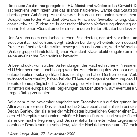
Die neuen Abstimmungsregeln im EU-Ministerrat würden »das Gewicht D
Tschechiens vermindern und das Irlands halbieren«, warnte das Staatsob
übertragenen Anhörung. Erneut verwies Klaus auf den undemokratischen 
Beispiel nannte der Präsident etwa das Prinzip der Gewaltenteilung, da
entwickelt« sei. Zudem sei in der tschechischen Verfassung eindeutig d
einem Teil einer Föderation oder eines anderen festen Staatenbundes« 
Den Ausführungen des tschechischen Präsidenten, der sich vor allem um 
Souveränität Tschechiens sorgt, stießen bei der größtenteils vom deutsch
Presse auf herbe Kritik. »Alles bewegt sich nach vorne«, so die Wirtsch
(Verlagsgruppe Handelsblatt), »nur Präsident Klaus bleibt eingefroren in 
seine erwünschte Souveränität bewacht«.
Unbeeindruckt von solchen Anfeindungen der »tschechischen« Presse erk
EU-Reformvertrag – unabhängig von der Entscheidung des Verfassungsger
unterschreiben, solange Irland dies nicht getan habe. Die Iren, deren Verf
zwingend vorschreibt, haben bei der EU-weit einzigen Abstimmung den L
bereits die ursprüngliche EU-Verfassung bei Abstimmungen in Frankreich
stimmten die europäischen Regierungen darüber überein, auf eventuelle 
Frage künftig verzichten.
Bei einem Mitte November abgehaltenen Staatsbesuch auf der grünen Ins
Allianzen zu formen. Das tschechische Staatsoberhaupt traf sich bei di
Decan Ganley, der als einer der wichtigsten bürgerlichen Gegner einer EU-V
dem EU-Skeptiker verbunden, erklärte Klaus in Dublin – und sorgte über
als er die irische Regierung und Brüssel dafür kritisierte, »das Ergebnis
damit der Demokratie zu schaden«, wie die Nachrichtenagentur UTC mel
* Aus: junge Welt, 27. November 2008