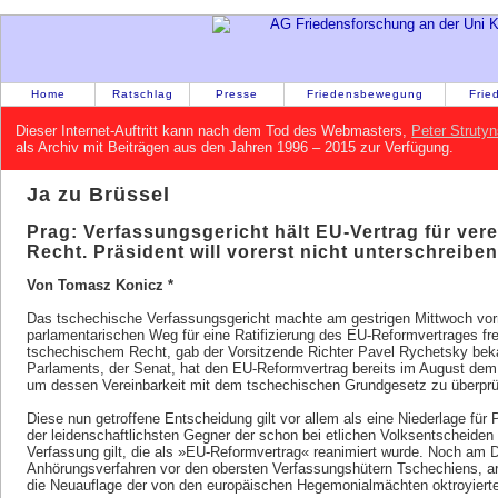
Home
Ratschlag
Presse
Friedensbewegung
Frie
Dieser Internet-Auftritt kann nach dem Tod des Webmasters,
Peter Strutyn
als Archiv mit Beiträgen aus den Jahren 1996 – 2015 zur Verfügung.
Ja zu Brüssel
Prag: Verfassungsgericht hält EU-Vertrag für ver
Recht. Präsident will vorerst nicht unterschreiben
Von Tomasz Konicz *
Das tschechische Verfassungsgericht machte am gestrigen Mittwoch vorm
parlamentarischen Weg für eine Ratifizierung des EU-Reformvertrages fre
tschechischem Recht, gab der Vorsitzende Richter Pavel Rychetsky be
Parlaments, der Senat, hat den EU-Reformvertrag bereits im August dem 
um dessen Vereinbarkeit mit dem tschechischen Grundgesetz zu überprü
Diese nun getroffene Entscheidung gilt vor allem als eine Niederlage für 
der leidenschaftlichsten Gegner der schon bei etlichen Volksentscheide
Verfassung gilt, die als »EU-Reformvertrag« reanimiert wurde. Noch am D
Anhörungsverfahren vor den obersten Verfassungshütern Tschechiens, ar
die Neuauflage der von den europäischen Hegemonialmächten oktroyiert