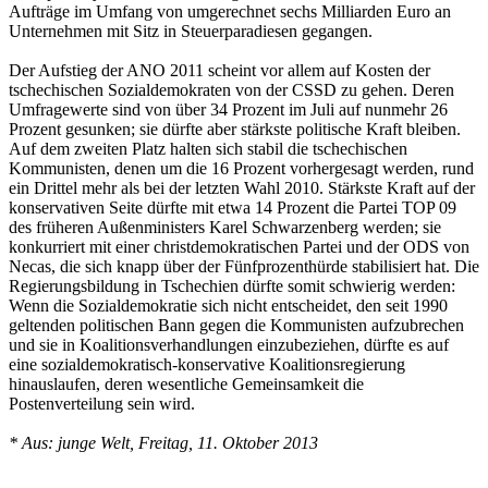
Aufträge im Umfang von umgerechnet sechs Milliarden Euro an
Unternehmen mit Sitz in Steuerparadiesen gegangen.
Der Aufstieg der ANO 2011 scheint vor allem auf Kosten der
tschechischen Sozialdemokraten von der CSSD zu gehen. Deren
Umfragewerte sind von über 34 Prozent im Juli auf nunmehr 26
Prozent gesunken; sie dürfte aber stärkste politische Kraft bleiben.
Auf dem zweiten Platz halten sich stabil die tschechischen
Kommunisten, denen um die 16 Prozent vorhergesagt werden, rund
ein Drittel mehr als bei der letzten Wahl 2010. Stärkste Kraft auf der
konservativen Seite dürfte mit etwa 14 Prozent die Partei TOP 09
des früheren Außenministers Karel Schwarzenberg werden; sie
konkurriert mit einer christdemokratischen Partei und der ODS von
Necas, die sich knapp über der Fünfprozenthürde stabilisiert hat. Die
Regierungsbildung in Tschechien dürfte somit schwierig werden:
Wenn die Sozialdemokratie sich nicht entscheidet, den seit 1990
geltenden politischen Bann gegen die Kommunisten aufzubrechen
und sie in Koalitionsverhandlungen einzubeziehen, dürfte es auf
eine sozialdemokratisch-konservative Koalitionsregierung
hinauslaufen, deren wesentliche Gemeinsamkeit die
Postenverteilung sein wird.
* Aus: junge Welt, Freitag, 11. Oktober 2013