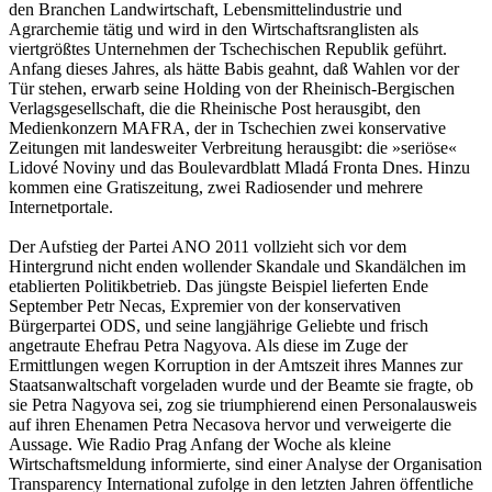
den Branchen Landwirtschaft, Lebensmittelindustrie und
Agrarchemie tätig und wird in den Wirtschaftsranglisten als
viertgrößtes Unternehmen der Tschechischen Republik geführt.
Anfang dieses Jahres, als hätte Babis geahnt, daß Wahlen vor der
Tür stehen, erwarb seine Holding von der Rheinisch-Bergischen
Verlagsgesellschaft, die die Rheinische Post herausgibt, den
Medienkonzern MAFRA, der in Tschechien zwei konservative
Zeitungen mit landesweiter Verbreitung herausgibt: die »seriöse«
Lidové Noviny und das Boulevardblatt Mladá Fronta Dnes. Hinzu
kommen eine Gratiszeitung, zwei Radiosender und mehrere
Internetportale.
Der Aufstieg der Partei ANO 2011 vollzieht sich vor dem
Hintergrund nicht enden wollender Skandale und Skandälchen im
etablierten Politikbetrieb. Das jüngste Beispiel lieferten Ende
September Petr Necas, Expremier von der konservativen
Bürgerpartei ODS, und seine langjährige Geliebte und frisch
angetraute Ehefrau Petra Nagyova. Als diese im Zuge der
Ermittlungen wegen Korruption in der Amtszeit ihres Mannes zur
Staatsanwaltschaft vorgeladen wurde und der Beamte sie fragte, ob
sie Petra Nagyova sei, zog sie triumphierend einen Personalausweis
auf ihren Ehenamen Petra Necasova hervor und verweigerte die
Aussage. Wie Radio Prag Anfang der Woche als kleine
Wirtschaftsmeldung informierte, sind einer Analyse der Organisation
Transparency International zufolge in den letzten Jahren öffentliche