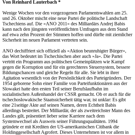
Von Reinhard Lauterbach *
Wenige Wochen vor den vorgezogenen Parlamentswahlen am 25.
und 26. Oktober mischt eine neue Partei die politische Landschaft
Tschechiens auf. Die »ANO 2011« des Milliardärs Andrej Babis
kann nach den jüngsten veröffentlichten Umfragen aus dem Stand
auf etwa zehn Prozent der Stimmen hoffen und dürfte mit ziemlicher
Sicherheit im neuen Parlament vertreten sein.
ANO dechiffriert sich offiziell als »Aktion beunruhigter Bürger«,
das Wort bedeutet im Tschechischen aber auch »Ja«. Die Partei
vertritt ein Programm aus politischen Gemeinplätzen wie Kampf
gegen die Korruption und für ein gerechteres Steuersystem, bessere
Bildungschancen und gleiche Regeln für alle. Sie lebt in ihrer
Agitation wesentlich von der Persönlichkeit des Parteigründers. Der
1954 geborene Sohn einer Familie von Parteifunktionären aus der
Slowakei hatte den ersten Teil seiner Berufslaufbahn im
sozialistischen Außenhandel der CSSR gemacht. Ob er auch für die
tschechoslowakische Staatssicherheit tätig war, ist unklar: Es gibt
eine 21seitige Akte auf seinen Namen, deren Echtheit Babis
allerdings bestreitet. Der Milliardär, der als zweitreichster Mann des
Landes gilt, präsentiert lieber seine Karriere nach dem
Systemwechsel als Ausweis seiner Führungsqualitäten. 1994
gründete er mit Krediten der US-amerikanischen Citibank die
Holdinggesellschaft Agrofert. Dieses Unternehmen ist vor allem in