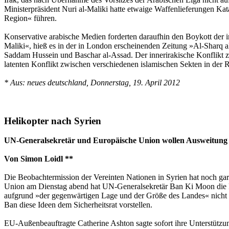
Ministerpräsident Nuri al-Maliki hatte etwaige Waffenlieferungen Kat
Region« führen.
Konservative arabische Medien forderten daraufhin den Boykott der i
Maliki«, hieß es in der in London erscheinenden Zeitung »Al-Sharq 
Saddam Hussein und Baschar al-Assad. Der innerirakische Konflikt z
latenten Konflikt zwischen verschiedenen islamischen Sekten in der 
* Aus: neues deutschland, Donnerstag, 19. April 2012
Helikopter nach Syrien
UN-Generalsekretär und Europäische Union wollen Ausweitung de
Von Simon Loidl **
Die Beobachtermission der Vereinten Nationen in Syrien hat noch gar
Union am Dienstag abend hat UN-Generalsekretär Ban Ki Moon die F
aufgrund »der gegenwärtigen Lage und der Größe des Landes« nicht 
Ban diese Ideen dem Sicherheitsrat vorstellen.
EU-Außenbeauftragte Catherine Ashton sagte sofort ihre Unterstützung