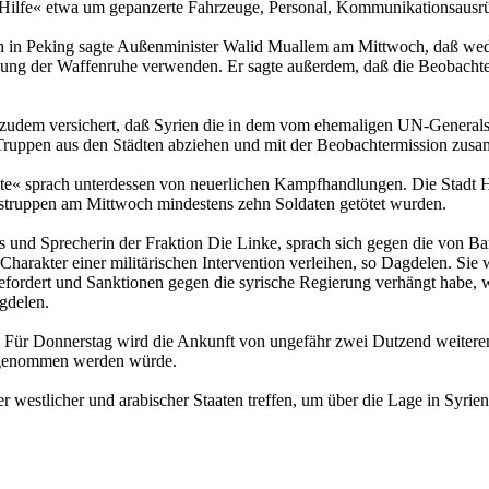
»Hilfe« etwa um gepanzerte Fahrzeuge, Personal, Kommunikationsausr
 in Peking sagte Außenminister Walid Muallem am Mittwoch, daß wede
ng der Waffenruhe verwenden. Er sagte außerdem, daß die Beobachter
m zudem versichert, daß Syrien die in dem vom ehemaligen UN-Generals
Truppen aus den Städten abziehen und mit der Beobachtermission zusa
te« sprach unterdessen von neuerlichen Kampfhandlungen. Die Stadt 
struppen am Mittwoch mindestens zehn Soldaten getötet wurden.
und Sprecherin der Fraktion Die Linke, sprach sich gegen die von Ba
harakter einer militärischen Intervention verleihen, so Dagdelen. Sie
efordert und Sanktionen gegen die syrische Regierung verhängt habe,
gdelen.
n. Für Donnerstag wird die Ankunft von ungefähr zwei Dutzend weiter
aufgenommen werden würde.
 westlicher und arabischer Staaten treffen, um über die Lage in Syri