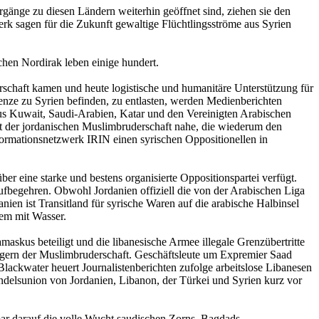
gänge zu diesen Ländern weiterhin geöffnet sind, ziehen sie den
rk sagen für die Zukunft gewaltige Flüchtlingsströme aus Syrien
hen Nordirak leben einige hundert.
rschaft kamen und heute logistische und humanitäre Unterstützung für
renze zu Syrien befinden, zu entlasten, werden Medienberichten
us Kuwait, Saudi-Arabien, Katar und den Vereinigten Arabischen
ht der jordanischen Muslimbruderschaft nahe, die wiederum den
nformationsnetzwerk IRIN einen syrischen Oppositionellen in
ber eine starke und bestens organisierte Oppositionspartei verfügt.
fbegehren. Obwohl Jordanien offiziell die von der Arabischen Liga
nien ist Transitland für syrische Waren auf die arabische Halbinsel
dem mit Wasser.
askus beteiligt und die libanesische Armee illegale Grenzübertritte
ängern der Muslimbruderschaft. Geschäftsleute um Expremier Saad
ackwater heuert Journalistenberichten zufolge arbeitslose Libanesen
andelsunion von Jordanien, Libanon, der Türkei und Syrien kurz vor
lbar darauf die volle Wucht saudischen Zorns. Bagdads