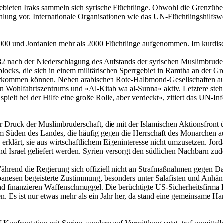
bieten Iraks sammeln sich syrische Flüchtlinge. Obwohl die Grenzüber
ung vor. Internationale Organisationen wie das UN-Flüchtlingshilfswe
000 und Jordanien mehr als 2000 Flüchtlinge aufgenommen. Im kurdisc
982 nach der Niederschlagung des Aufstands der syrischen Muslimbrude
locks, die sich in einem militärischen Sperrgebiet in Ramtha an der G
unterkommen können. Neben arabischen Rote-Halbmond-Gesellschaften a
hen Wohlfahrtszentrums und »Al-Kitab wa al-Sunna« aktiv. Letztere ste
spielt bei der Hilfe eine große Rolle, aber verdeckt«, zitiert das UN-I
er Druck der Muslimbruderschaft, die mit der Islamischen Aktionsfront ü
m Süden des Landes, die häufig gegen die Herrschaft des Monarchen au
erklärt, sie aus wirtschaftlichem Eigeninteresse nicht umzusetzen. Jorda
nd Israel geliefert werden. Syrien versorgt den südlichen Nachbarn zu
 Während die Regierung sich offiziell nicht an Strafmaßnahmen gegen Dam
Libanesen begeisterte Zustimmung, besonders unter Salafisten und Anh
 finanzieren Waffenschmuggel. Die berüchtigte US-Sicherheitsfirma Bl
n. Es ist nur etwas mehr als ein Jahr her, da stand eine gemeinsame H
 Konfrontation mit Syrien, sondern auf Vermittlung setzt, traf unmitte