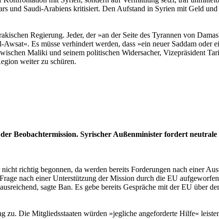
ars und Saudi-Arabiens kritisiert. Den Aufstand in Syrien mit Geld und
rakischen Regierung. Jeder, der »an der Seite des Tyrannen von Damas
al-Awsat«. Es müsse verhindert werden, dass »ein neuer Saddam oder 
wischen Maliki und seinem politischen Widersacher, Vizepräsident Tari
Region weiter zu schüren.
r Beobachtermission. Syrischer Außenminister fordert neutrale 
 nicht richtig begonnen, da werden bereits Forderungen nach einer Aus
rage nach einer Unterstützung der Mission durch die EU aufgeworfen
ausreichend, sagte Ban. Es gebe bereits Gespräche mit der EU über 
 zu. Die Mitgliedsstaaten würden »jegliche angeforderte Hilfe« leiste