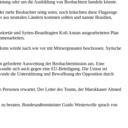
üstung oder um die Ausbildung von Beobachtern handeln könnte.
r mehr Beobachter nötig seien, noch bräuchten diese Flugzeuge
 aus neutralen Ländern kommen sollten und nannte Brasilien,
ekretär und Syrien-Beauftragten Kofi An­nan ausgearbeiteten Plan
mmenarbeiten.
Homs würde nach wie vor mit Mörsergranaten beschossen. Syrische
n geforderte Ausweitung der Beobachtermission aus. Eine
 wandte sich auch gegen eine EU-Beteiligung. Die Union sei
 wurde die Unterstützung und Bewaffnung der Opposition durch
en Personen erwartet. Der Leiter des Teams, der Marokkaner Ahmed
en zu beraten. Bundesaußenminister Guido Westerwelle sprach von