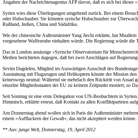
Angaben der Nachrichtenagentur AFP davon, daß es sich bei dieser 
Syrien wies diese Überlegungen umgehend zurück. Bei einem Besuch
oder Hubschauber. Sie könnten syrische Hubschrauber zur Überwachu
Rußland, Indien, China und Südafrika.
Wie der chinesische Außenminister Yang Jiechi erklärte, hat Mualle
vorgesehene Waffenruhe einhalten würde. Die Regierung würde die 
Das in London ansässige »Syrische Observatorium für Menschenrech
Medien berichteten dagegen, daß bei zwei Anschlägen auf Regierung
Sevim Dagdelen, Mitglied im Auswärtigen Ausschuß des Bundestages 
Ausstattung mit Flugzeugen und Helikoptern könnte der Mission den C
keineswegs neutral: Während sie mehrfach den Rücktritt von Assad g
einzelne Mitgliedsstaaten der EU zu keinem Zeitpunkt moniert, so Da
Seit Sonntag ist eine erste Delegation von UN-Beobachtern in Syrie
Himmisch, erklärte erneut, daß Kontakt zu allen Konfliktparteien 
Am Donnerstag abend wollen sich in Paris die Außenminister mehrerer
einem »Aufflackern der Gewalt«, das nicht akzeptiert werden könne.
** Aus: junge Welt, Donnerstag, 19. April 2012