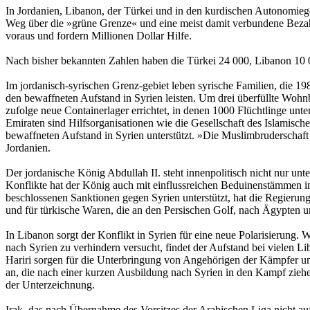
In Jordanien, Libanon, der Türkei und in den kurdischen Autonomiege
Weg über die »grüne Grenze« und eine meist damit verbundene Bezahl
voraus und fordern Millionen Dollar Hilfe.
Nach bisher bekannten Zahlen haben die Türkei 24 000, Libanon 10 
Im jordanisch-syrischen Grenz-gebiet leben syrische Familien, die 1
den bewaffneten Aufstand in Syrien leisten. Um drei überfüllte Wohnb
zufolge neue Containerlager errichtet, in denen 1000 Flüchtlinge 
Emiraten sind Hilfsorganisationen wie die Gesellschaft des Islamisc
bewaffneten Aufstand in Syrien unterstützt. »Die Muslimbruderschaft 
Jordanien.
Der jordanische König Abdullah II. steht innenpolitisch nicht nur unt
Konflikte hat der König auch mit einflussreichen Beduinenstämmen i
beschlossenen Sanktionen gegen Syrien unterstützt, hat die Regierung 
und für türkische Waren, die an den Persischen Golf, nach Ägypten u
In Libanon sorgt der Konflikt in Syrien für eine neue Polarisierung.
nach Syrien zu verhindern versucht, findet der Aufstand bei vielen 
Hariri sorgen für die Unterbringung von Angehörigen der Kämpfer und
an, die nach einer kurzen Ausbildung nach Syrien in den Kampf ziehe
der Unterzeichnung.
Irak, das nach Übernahme des Vorsitzes der Arabischen Liga nicht auf