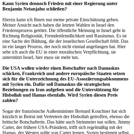
Kann Syrien dennoch Frieden mit einer Regierung unter
Benjamin Netanjahu schließen?
Hierzu kann ich Ihnen nur meine private Einschätzung geben.
Meiner Ansicht nach haben die letzten Wahlen in Israel den
Friedensprozess getötet. Die öffentliche Meinung in Israel geht in
Richtung Religiosität, Fremdenfeindlichkeit und Rassismus. Es ist
eine Sache der Bildung, die der israelischen Gesellschaft fehlt. Das
ist ein langer Prozess, der noch nicht einmal angefangen hat. Hier
sehe ich auch die EU in einer moralischen Verpflichtung, sie
unterstützt Israel, hier muss sie mehr tun.
Die USA wollen wieder einen Botschafter nach Damaskus
schicken, Frankreich und andere europäische Staaten setzen
sich für die Unterzeichnung des EU-Assoziierungsabkommens
mit Syrien ein. Dafür soll Damaskus die strategischen
Beziehungen zu Iran aufgeben und die Unterstützung für
Hisbollah und Hamas ebenfalls. Wird Syrien diesen Preis
zahlen?
Sogar der französische Außenminister Bernard Kouchner hat sich
kürzlich in Beirut mit Vertretern der Hisbollah getroffen, ebenso die
britische Botschafterin. Das hätte auch Steinmeier tun sollen. Jimmy
Carter, der frühere USA-Präsident, trifft sich regelmäßig mit der
Hamas, der Westen sollte von Carter lernen. Syrien bestimmt selbst,