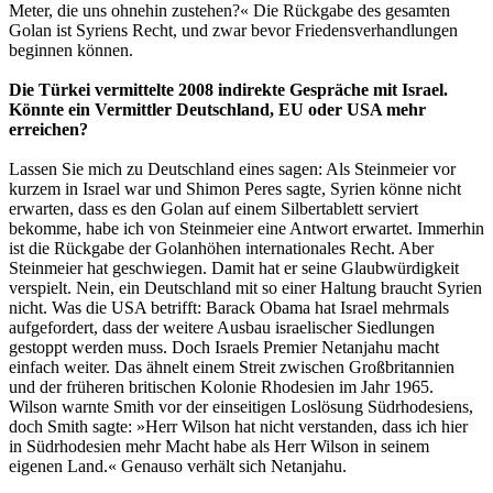
Meter, die uns ohnehin zustehen?« Die Rückgabe des gesamten
Golan ist Syriens Recht, und zwar bevor Friedensverhandlungen
beginnen können.
Die Türkei vermittelte 2008 indirekte Gespräche mit Israel.
Könnte ein Vermittler Deutschland, EU oder USA mehr
erreichen?
Lassen Sie mich zu Deutschland eines sagen: Als Steinmeier vor
kurzem in Israel war und Shimon Peres sagte, Syrien könne nicht
erwarten, dass es den Golan auf einem Silbertablett serviert
bekomme, habe ich von Steinmeier eine Antwort erwartet. Immerhin
ist die Rückgabe der Golanhöhen internationales Recht. Aber
Steinmeier hat geschwiegen. Damit hat er seine Glaubwürdigkeit
verspielt. Nein, ein Deutschland mit so einer Haltung braucht Syrien
nicht. Was die USA betrifft: Barack Obama hat Israel mehrmals
aufgefordert, dass der weitere Ausbau israelischer Siedlungen
gestoppt werden muss. Doch Israels Premier Netanjahu macht
einfach weiter. Das ähnelt einem Streit zwischen Großbritannien
und der früheren britischen Kolonie Rhodesien im Jahr 1965.
Wilson warnte Smith vor der einseitigen Loslösung Südrhodesiens,
doch Smith sagte: »Herr Wilson hat nicht verstanden, dass ich hier
in Südrhodesien mehr Macht habe als Herr Wilson in seinem
eigenen Land.« Genauso verhält sich Netanjahu.