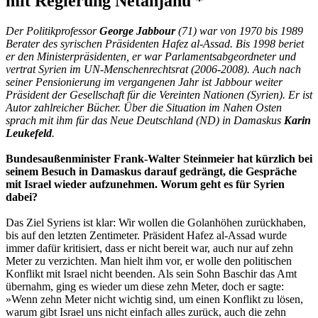
mit Regierung Netanjahu *
Der Politikprofessor
George Jabbour
(71) war von 1970 bis 1989
Berater des syrischen Präsidenten Hafez al-Assad. Bis 1998 beriet
er den Ministerpräsidenten, er war Parlamentsabgeordneter und
vertrat Syrien im UN-Menschenrechtsrat (2006-2008). Auch nach
seiner Pensionierung im vergangenen Jahr ist Jabbour weiter
Präsident der Gesellschaft für die Vereinten Nationen (Syrien). Er ist
Autor zahlreicher Bücher. Über die Situation im Nahen Osten
sprach mit ihm für das Neue Deutschland (ND) in Damaskus
Karin
Leukefeld
.
Bundesaußenminister Frank-Walter Steinmeier hat kürzlich bei
seinem Besuch in Damaskus darauf gedrängt, die Gespräche
mit Israel wieder aufzunehmen. Worum geht es für Syrien
dabei?
Das Ziel Syriens ist klar: Wir wollen die Golanhöhen zurückhaben,
bis auf den letzten Zentimeter. Präsident Hafez al-Assad wurde
immer dafür kritisiert, dass er nicht bereit war, auch nur auf zehn
Meter zu verzichten. Man hielt ihm vor, er wolle den politischen
Konflikt mit Israel nicht beenden. Als sein Sohn Baschir das Amt
übernahm, ging es wieder um diese zehn Meter, doch er sagte:
»Wenn zehn Meter nicht wichtig sind, um einen Konflikt zu lösen,
warum gibt Israel uns nicht einfach alles zurück, auch die zehn