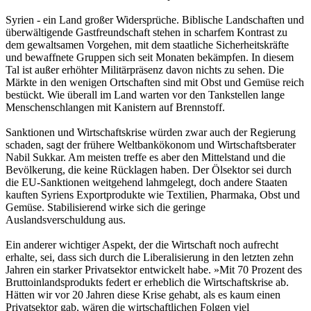
Syrien - ein Land großer Widersprüche. Biblische Landschaften und
überwältigende Gastfreundschaft stehen in scharfem Kontrast zu
dem gewaltsamen Vorgehen, mit dem staatliche Sicherheitskräfte
und bewaffnete Gruppen sich seit Monaten bekämpfen. In diesem
Tal ist außer erhöhter Militärpräsenz davon nichts zu sehen. Die
Märkte in den wenigen Ortschaften sind mit Obst und Gemüse reich
bestückt. Wie überall im Land warten vor den Tankstellen lange
Menschenschlangen mit Kanistern auf Brennstoff.
Sanktionen und Wirtschaftskrise würden zwar auch der Regierung
schaden, sagt der frühere Weltbankökonom und Wirtschaftsberater
Nabil Sukkar. Am meisten treffe es aber den Mittelstand und die
Bevölkerung, die keine Rücklagen haben. Der Ölsektor sei durch
die EU-Sanktionen weitgehend lahmgelegt, doch andere Staaten
kauften Syriens Exportprodukte wie Textilien, Pharmaka, Obst und
Gemüse. Stabilisierend wirke sich die geringe
Auslandsverschuldung aus.
Ein anderer wichtiger Aspekt, der die Wirtschaft noch aufrecht
erhalte, sei, dass sich durch die Liberalisierung in den letzten zehn
Jahren ein starker Privatsektor entwickelt habe. »Mit 70 Prozent des
Bruttoinlandsprodukts federt er erheblich die Wirtschaftskrise ab.
Hätten wir vor 20 Jahren diese Krise gehabt, als es kaum einen
Privatsektor gab, wären die wirtschaftlichen Folgen viel