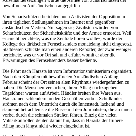
Auseinandersetzungen würde die Armee von Scharfschützen der
bewaffneten Aufständischen angegriffen.
Von Scharfschützen berichten auch Aktivisten der Opposition in
ihren täglichen Stellungnahmen im Internet und gegenüber
ausländischen Medien. Nur sagen sie, Zivilisten würden von
Scharfschützen der Sicherheitskräfte und der Armee ermordet. Weil
er »nicht berichtete, was die Zentrale hören wollte«, wurde der
Kollege des türkischen Fernsehsenders monatelang nicht eingesetzt.
Stattdessen schickte man einen anderen Reporter, der zwar weniger
berichtete, was er vor Ort sah und erfuhr, womit er aber die
Erwartungen des Fernsehsenders besser bediente.
Die Fahrt nach Harasta ist vom Informationsministerium organisiert.
Nach den Kämpfen mit bewaffneten Aufständischen Anfang
Februar scheint der Ort seinen alten Rhythmus wiedergefunden zu
haben. Die Menschen versuchen, ihrem Alltag nachzugehen.
Tagelöhner warten auf Arbeit, Händler breiten ihre Waren aus,
Hausfrauen schlendern an den Geschäften vorbei. Schulkinder
strömen nach dem Unterricht durch die Innenstadt, lachend und
staunend betrachten sie die Busse mit den Journalisten, die an ihnen
vorbei durch die schmalen Straßen fahren. Einzig die vielen
Militärkontrollen deuten darauf hin, dass in Harasta der frühere
Alltag noch längst nicht wieder eingekehrt ist.