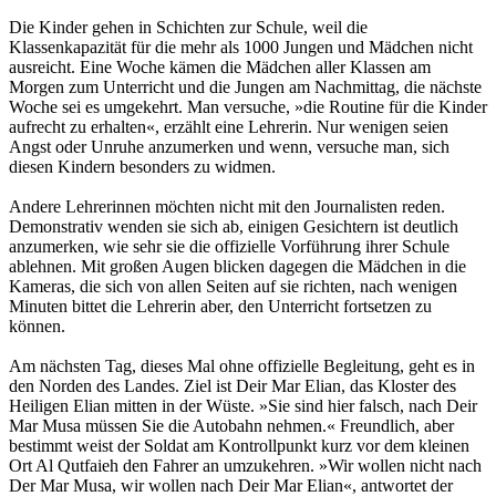
Die Kinder gehen in Schichten zur Schule, weil die
Klassenkapazität für die mehr als 1000 Jungen und Mädchen nicht
ausreicht. Eine Woche kämen die Mädchen aller Klassen am
Morgen zum Unterricht und die Jungen am Nachmittag, die nächste
Woche sei es umgekehrt. Man versuche, »die Routine für die Kinder
aufrecht zu erhalten«, erzählt eine Lehrerin. Nur wenigen seien
Angst oder Unruhe anzumerken und wenn, versuche man, sich
diesen Kindern besonders zu widmen.
Andere Lehrerinnen möchten nicht mit den Journalisten reden.
Demonstrativ wenden sie sich ab, einigen Gesichtern ist deutlich
anzumerken, wie sehr sie die offizielle Vorführung ihrer Schule
ablehnen. Mit großen Augen blicken dagegen die Mädchen in die
Kameras, die sich von allen Seiten auf sie richten, nach wenigen
Minuten bittet die Lehrerin aber, den Unterricht fortsetzen zu
können.
Am nächsten Tag, dieses Mal ohne offizielle Begleitung, geht es in
den Norden des Landes. Ziel ist Deir Mar Elian, das Kloster des
Heiligen Elian mitten in der Wüste. »Sie sind hier falsch, nach Deir
Mar Musa müssen Sie die Autobahn nehmen.« Freundlich, aber
bestimmt weist der Soldat am Kontrollpunkt kurz vor dem kleinen
Ort Al Qutfaieh den Fahrer an umzukehren. »Wir wollen nicht nach
Der Mar Musa, wir wollen nach Deir Mar Elian«, antwortet der