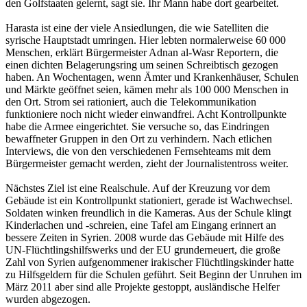
den Golfstaaten gelernt, sagt sie. Ihr Mann habe dort gearbeitet.
Harasta ist eine der viele Ansiedlungen, die wie Satelliten die
syrische Hauptstadt umringen. Hier lebten normalerweise 60 000
Menschen, erklärt Bürgermeister Adnan al-Wasr Reportern, die
einen dichten Belagerungsring um seinen Schreibtisch gezogen
haben. An Wochentagen, wenn Ämter und Krankenhäuser, Schulen
und Märkte geöffnet seien, kämen mehr als 100 000 Menschen in
den Ort. Strom sei rationiert, auch die Telekommunikation
funktioniere noch nicht wieder einwandfrei. Acht Kontrollpunkte
habe die Armee eingerichtet. Sie versuche so, das Eindringen
bewaffneter Gruppen in den Ort zu verhindern. Nach etlichen
Interviews, die von den verschiedenen Fernsehteams mit dem
Bürgermeister gemacht werden, zieht der Journalistentross weiter.
Nächstes Ziel ist eine Realschule. Auf der Kreuzung vor dem
Gebäude ist ein Kontrollpunkt stationiert, gerade ist Wachwechsel.
Soldaten winken freundlich in die Kameras. Aus der Schule klingt
Kinderlachen und -schreien, eine Tafel am Eingang erinnert an
bessere Zeiten in Syrien. 2008 wurde das Gebäude mit Hilfe des
UN-Flüchtlingshilfswerks und der EU grunderneuert, die große
Zahl von Syrien aufgenommener irakischer Flüchtlingskinder hatte
zu Hilfsgeldern für die Schulen geführt. Seit Beginn der Unruhen im
März 2011 aber sind alle Projekte gestoppt, ausländische Helfer
wurden abgezogen.