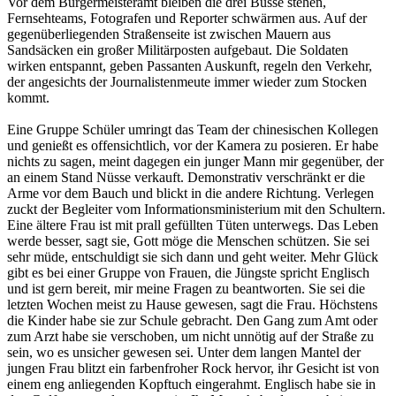
Vor dem Bürgermeisteramt bleiben die drei Busse stehen,
Fernsehteams, Fotografen und Reporter schwärmen aus. Auf der
gegenüberliegenden Straßenseite ist zwischen Mauern aus
Sandsäcken ein großer Militärposten aufgebaut. Die Soldaten
wirken entspannt, geben Passanten Auskunft, regeln den Verkehr,
der angesichts der Journalistenmeute immer wieder zum Stocken
kommt.
Eine Gruppe Schüler umringt das Team der chinesischen Kollegen
und genießt es offensichtlich, vor der Kamera zu posieren. Er habe
nichts zu sagen, meint dagegen ein junger Mann mir gegenüber, der
an einem Stand Nüsse verkauft. Demonstrativ verschränkt er die
Arme vor dem Bauch und blickt in die andere Richtung. Verlegen
zuckt der Begleiter vom Informationsministerium mit den Schultern.
Eine ältere Frau ist mit prall gefüllten Tüten unterwegs. Das Leben
werde besser, sagt sie, Gott möge die Menschen schützen. Sie sei
sehr müde, entschuldigt sie sich dann und geht weiter. Mehr Glück
gibt es bei einer Gruppe von Frauen, die Jüngste spricht Englisch
und ist gern bereit, mir meine Fragen zu beantworten. Sie sei die
letzten Wochen meist zu Hause gewesen, sagt die Frau. Höchstens
die Kinder habe sie zur Schule gebracht. Den Gang zum Amt oder
zum Arzt habe sie verschoben, um nicht unnötig auf der Straße zu
sein, wo es unsicher gewesen sei. Unter dem langen Mantel der
jungen Frau blitzt ein farbenfroher Rock hervor, ihr Gesicht ist von
einem eng anliegenden Kopftuch eingerahmt. Englisch habe sie in