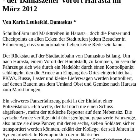
- der Damaszener Vorort Harasta im
März 2012
Von Karin Leukefeld, Damaskus *
Schulhoflärm und Markttreiben in Harasta - doch die Panzer und
Checkpoints an allen Ecken der Stadt rufen jedem Besucher in
Erinnerung, dass von normalem Leben keine Rede sein kann.
Der Rückstau auf der Stadtautobahn von Damaskus ist lang. Um
nach Harasta, einem Vorort der Hauptstadt, zu kommen, müssen die
Fahrzeuge sich wie durch ein Nadelöhr durch einen Kontrollpunkt
schlängeln, den die Armee am Eingang des Ortes eingerichtet hat.
PKWs, Busse, Laster und kleine Lieferwagen werden kontrolliert,
auf denen Bauern aus dem Umland Obst und Gemüse nach Harasta
zum Markt bringen.
Ein schweres Panzerfahrzeug parkt in der Einfahrt einer
Polizeistation. »Ich wette, der hat noch nie einen Schuss
abgefeuert«, meint der türkische Reporter auf dem Nebensitz. Die
syrische Armee verfüge nicht über genügend gepanzerte Fahrzeuge,
also nutze sie diese Panzer, mit denen sechs, sieben Soldaten sicher
transportiert werden könnten, erklärt der Kollege, der seit Jahren in
Syrien arbeitet. In Brennpunkten der militärischen