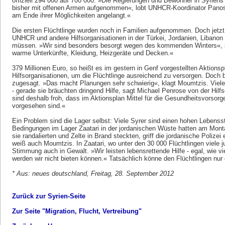
offiziell 294 000 auf 700 000. »Die Regierungen und Bewohner in Syriens
bisher mit offenen Armen aufgenommen«, lobt UNHCR-Koordinator Panos
am Ende ihrer Möglichkeiten angelangt.«
Die ersten Flüchtlinge wurden noch in Familien aufgenommen. Doch jetz
UNHCR und andere Hilfsorganisationen in der Türkei, Jordanien, Libanon 
müssen. »Wir sind besonders besorgt wegen des kommenden Winters«, 
warme Unterkünfte, Kleidung, Heizgeräte und Decken.«
379 Millionen Euro, so heißt es im gestern in Genf vorgestellten Aktion
Hilfsorganisationen, um die Flüchtlinge ausreichend zu versorgen. Doch bi
zugesagt. »Das macht Planungen sehr schwierig«, klagt Moumtzis. Viele 
- gerade sie bräuchten dringend Hilfe, sagt Michael Penrose von der Hilf
sind deshalb froh, dass im Aktionsplan Mittel für die Gesundheitsvorsorg
vorgesehen sind.«
Ein Problem sind die Lager selbst: Viele Syrer sind einen hohen Lebens
Bedingungen im Lager Zaatari in der jordanischen Wüste hatten am Montag
sie randalierten und Zelte in Brand steckten, griff die jordanische Polize
weiß auch Moumtzis. In Zaatari, wo unter den 30 000 Flüchtlingen viele j
Stimmung auch in Gewalt. »Wir leisten lebensrettende Hilfe - egal, wie v
werden wir nicht bieten können.« Tatsächlich könne den Flüchtlingen nur e
* Aus: neues deutschland, Freitag, 28. September 2012
Zurück zur Syrien-Seite
Zur Seite "Migration, Flucht, Vertreibung"