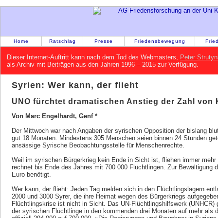
Home
Ratschlag
Presse
Friedensbewegung
Frie
Dieser Internet-Auftritt kann nach dem Tod des Webmasters,
Peter Strutyn
als Archiv mit Beiträgen aus den Jahren 1996 – 2015 zur Verfügung.
Syrien: Wer kann, der flieht
UNO fürchtet dramatischen Anstieg der Zahl von 
Von Marc Engelhardt, Genf *
Der Mittwoch war nach Angaben der syrischen Opposition der bislang blut
gut 18 Monaten. Mindestens 305 Menschen seien binnen 24 Stunden getöt
ansässige Syrische Beobachtungsstelle für Menschenrechte.
Weil im syrischen Bürgerkrieg kein Ende in Sicht ist, fliehen immer meh
rechnet bis Ende des Jahres mit 700 000 Flüchtlingen. Zur Bewältigung d
Euro benötigt.
Wer kann, der flieht: Jeden Tag melden sich in den Flüchtlingslagern en
2000 und 3000 Syrer, die ihre Heimat wegen des Bürgerkriegs aufgegebe
Flüchtlingskrise ist nicht in Sicht. Das UN-Flüchtlingshilfswerk (UNHCR)
der syrischen Flüchtlinge in den kommenden drei Monaten auf mehr als da