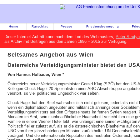
Home
Ratschlag
Presse
Friedensbewegung
Frie
Dieser Internet-Auftritt kann nach dem Tod des Webmasters,
Peter Strutyn
als Archiv mit Beiträgen aus den Jahren 1996 – 2015 zur Verfügung.
Seltsames Angebot aus Wien
Österreichs Verteidigungsminister bietet den USA
Von Hannes Hofbauer, Wien *
Österreichs neuer Verteidigungsminister Gerald Klug (SPÖ) hat den US-A
Kollegen Chuck Hagel 20 Spezialisten einer ABC-Abwehrtruppe angeboten
verstört, so viel politisches Ungeschick war selten.
Chuck Hagel hat den Brief wahrscheinlich nicht gelesen, jedenfalls nic
wenn ein diplomatisch ungeübter und militärisch ahnungsloser Sozialde
Verteidigungsministers auf den Giftgaseinsatz im fernen Syrien reagiert. 
Monaten im Amt, sein skinheadähnlicher Haarschnitt verleiht ihm eine ge
Familie in einem Wiener Hotel lebt, war unlängst eine seiner wichtigsten
Politisch fiel er zuletzt auf, als er die österreichischen Blauhelme auf 
UNO von ihrer jahrzehntelangen Mission zurückholte. UN-Generalsekretä
verärgert. Und die internationale Reputation des neutralen Österreich, se