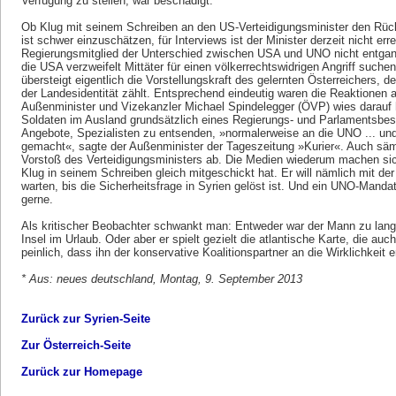
Verfügung zu stellen, war beschädigt.
Ob Klug mit seinem Schreiben an den US-Verteidigungsminister den Rü
ist schwer einzuschätzen, für Interviews ist der Minister derzeit nicht err
Regierungsmitglied der Unterschied zwischen USA und UNO nicht entgan
die USA verzweifelt Mittäter für einen völkerrechtswidrigen Angriff such
übersteigt eigentlich die Vorstellungskraft des gelernten Österreichers, de
der Landesidentität zählt. Entsprechend eindeutig waren die Reaktionen a
Außenminister und Vizekanzler Michael Spindelegger (ÖVP) wies darauf h
Soldaten im Ausland grundsätzlich eines Regierungs- und Parlamentsbe
Angebote, Spezialisten zu entsenden, »normalerweise an die UNO ... und
gemacht«, sagte der Außenminister der Tageszeitung »Kurier«. Auch säm
Vorstoß des Verteidigungsministers ab. Die Medien wiederum machen sich
Klug in seinem Schreiben gleich mitgeschickt hat. Er will nämlich mit der
warten, bis die Sicherheitsfrage in Syrien gelöst ist. Und ein UNO-Mandat 
gerne.
Als kritischer Beobachter schwankt man: Entweder war der Mann zu lange
Insel im Urlaub. Oder aber er spielt gezielt die atlantische Karte, die auc
peinlich, dass ihn der konservative Koalitionspartner an die Wirklichkeit 
* Aus: neues deutschland, Montag, 9. September 2013
Zurück zur Syrien-Seite
Zur Österreich-Seite
Zurück zur Homepage