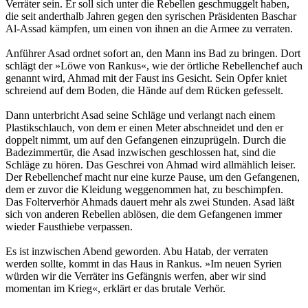
Verräter sein. Er soll sich unter die Rebellen geschmuggelt haben,
die seit anderthalb Jahren gegen den syrischen Präsidenten Baschar
Al-Assad kämpfen, um einen von ihnen an die Armee zu verraten.
Anführer Asad ordnet sofort an, den Mann ins Bad zu bringen. Dort
schlägt der »Löwe von Rankus«, wie der örtliche Rebellenchef auch
genannt wird, Ahmad mit der Faust ins Gesicht. Sein Opfer kniet
schreiend auf dem Boden, die Hände auf dem Rücken gefesselt.
Dann unterbricht Asad seine Schläge und verlangt nach einem
Plastikschlauch, von dem er einen Meter abschneidet und den er
doppelt nimmt, um auf den Gefangenen einzuprügeln. Durch die
Badezimmertür, die Asad inzwischen geschlossen hat, sind die
Schläge zu hören. Das Geschrei von Ahmad wird allmählich leiser.
Der Rebellenchef macht nur eine kurze Pause, um den Gefangenen,
dem er zuvor die Kleidung weggenommen hat, zu beschimpfen.
Das Folterverhör Ahmads dauert mehr als zwei Stunden. Asad läßt
sich von anderen Rebellen ablösen, die dem Gefangenen immer
wieder Fausthiebe verpassen.
Es ist inzwischen Abend geworden. Abu Hatab, der verraten
werden sollte, kommt in das Haus in Rankus. »Im neuen Syrien
würden wir die Verräter ins Gefängnis werfen, aber wir sind
momentan im Krieg«, erklärt er das brutale Verhör.