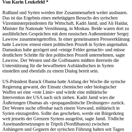
Von Karin Leukefeld *
Rußland und Syrien werden ihre Zusammenarbeit weiter ausbauen.
Das ist das Ergebnis eines mehrtägigen Besuchs des syrischen
Vizeministerpräsidenten für Wirtschaft, Kadri Jamil, und Ali Haidar,
Minister für Nationale Versöhnung, in Moskau. Beide waren dort zu
ausführlichen Gesprächen mit dem russischen Außenminister Sergej
Lawrow zusammengetroffen. In einer gemeinsamen Presseerklärung
hatte Lawrow erneut einen politischen Prozeß in Syrien angemahnt.
Damaskus habe gezögert und »einige Fehler gemacht« und müsse
deutlichere Schritte für den politischen Prozeß unternehmen, sagte
Lawrow. Der Westen und die Golfstaaten müßten ihrerseits die
Unterstützung für die bewaffneten Aufständischen in Syrien
einstellen und ebenfalls zu einem Dialog bereit sein.
US-Präsident Barack Obama hatte Anfang der Woche die syrische
Regierung gewarnt, der Einsatz chemischer oder biologischer
Waffen sei eine »rote Linie« und würde eine militärische
Intervention der USA nach sich ziehen. Kadri Jamil wies die
Äußerungen Obamas als »propagandistische Drohungen« zurück.
Der Westen suche offenbar nach einem Vorwand, militärisch in
Syrien einzugreifen. Sollte das geschehen, werde ein Bürgerkrieg
weit jenseits der Grenzen Syriens ausgelöst, sagte Jamil. Tödliche
Auseinandersetzungen in Tripoli (Nordlibanon) zwischen
Anhängern und Gegnern der syrischen Führung halten seit Tagen