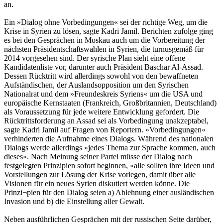
an.
Ein »Dialog ohne Vorbedingungen« sei der richtige Weg, um die
Krise in Syrien zu lösen, sagte Kadri Jamil. Berichten zufolge ging
es bei den Gesprächen in Moskau auch um die Vorbereitung der
nächsten Präsidentschaftswahlen in Syrien, die turnusgemäß für
2014 vorgesehen sind. Der syrische Plan sieht eine offene
Kandidatenliste vor, darunter auch Präsident Baschar Al-Assad.
Dessen Rücktritt wird allerdings sowohl von den bewaffneten
Aufständischen, der Auslandsopposition um den Syrischen
Nationalrat und dem »Freundeskreis Syriens« um die USA und
europäische Kernstaaten (Frankreich, Großbritannien, Deutschland)
als Voraussetzung für jede weitere Entwicklung gefordert. Die
Rücktrittsforderung an Assad sei als Vorbedingung unakzeptabel,
sagte Kadri Jamil auf Fragen von Reportern. »Vorbedingungen«
verhinderten die Aufnahme eines Dialogs. Während des nationalen
Dialogs werde allerdings »jedes Thema zur Sprache kommen, auch
dieses«. Nach Meinung seiner Partei müsse der Dialog nach
festgelegten Prinzipien sofort beginnen, »alle sollten ihre Ideen und
Vorstellungen zur Lösung der Krise vorlegen, damit über alle
Visionen für ein neues Syrien diskutiert werden könne. Die
Prinzi¬pien für den Dialog seien a) Ablehnung einer ausländischen
Invasion und b) die Einstellung aller Gewalt.
Neben ausführlichen Gesprächen mit der russischen Seite darüber,