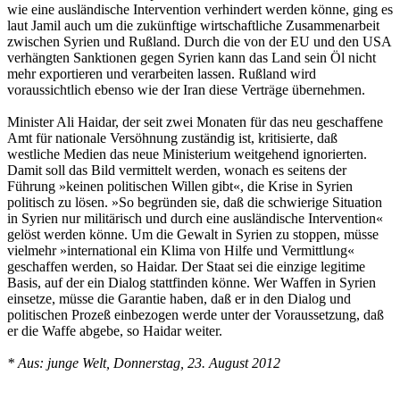
wie eine ausländische Intervention verhindert werden könne, ging es
laut Jamil auch um die zukünftige wirtschaftliche Zusammenarbeit
zwischen Syrien und Rußland. Durch die von der EU und den USA
verhängten Sanktionen gegen Syrien kann das Land sein Öl nicht
mehr exportieren und verarbeiten lassen. Rußland wird
voraussichtlich ebenso wie der Iran diese Verträge übernehmen.
Minister Ali Haidar, der seit zwei Monaten für das neu geschaffene
Amt für nationale Versöhnung zuständig ist, kritisierte, daß
westliche Medien das neue Ministerium weitgehend ignorierten.
Damit soll das Bild vermittelt werden, wonach es seitens der
Führung »keinen politischen Willen gibt«, die Krise in Syrien
politisch zu lösen. »So begründen sie, daß die schwierige Situation
in Syrien nur militärisch und durch eine ausländische Intervention«
gelöst werden könne. Um die Gewalt in Syrien zu stoppen, müsse
vielmehr »international ein Klima von Hilfe und Vermittlung«
geschaffen werden, so Haidar. Der Staat sei die einzige legitime
Basis, auf der ein Dialog stattfinden könne. Wer Waffen in Syrien
einsetze, müsse die Garantie haben, daß er in den Dialog und
politischen Prozeß einbezogen werde unter der Voraussetzung, daß
er die Waffe abgebe, so Haidar weiter.
* Aus: junge Welt, Donnerstag, 23. August 2012