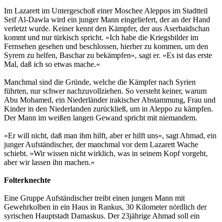
Im Lazarett im Untergeschoß einer Moschee Aleppos im Stadtteil
Seif Al-Dawla wird ein junger Mann eingeliefert, der an der Hand
verletzt wurde. Keiner kennt den Kämpfer, der aus Aserbaidschan
kommt und nur türkisch spricht. »Ich habe die Kriegsbilder im
Fernsehen gesehen und beschlossen, hierher zu kommen, um den
Syrern zu helfen, Baschar zu bekämpfen«, sagt er. »Es ist das erste
Mal, daß ich so etwas mache.«
Manchmal sind die Gründe, welche die Kämpfer nach Syrien
führten, nur schwer nachzuvollziehen. So versteht keiner, warum
Abu Mohamed, ein Niederländer irakischer Abstammung, Frau und
Kinder in den Niederlanden zurückließ, um in Aleppo zu kämpfen.
Der Mann im weißen langen Gewand spricht mit niemandem.
»Er will nicht, daß man ihm hilft, aber er hilft uns«, sagt Ahmad, ein
junger Aufständischer, der manchmal vor dem Lazarett Wache
schiebt. »Wir wissen nicht wirklich, was in seinem Kopf vorgeht,
aber wir lassen ihn machen.«
Folterknechte
Eine Gruppe Aufständischer treibt einen jungen Mann mit
Gewehrkolben in ein Haus in Rankus, 30 Kilometer nördlich der
syrischen Hauptstadt Damaskus. Der 23jährige Ahmad soll ein