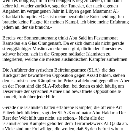
wenn es nötig ist, um in den heiligen Krieg zu ziehen, und dann
kehre ich wieder zurück«, sagt der Tunesier, der nach eigenen
Angaben im vergangenen Jahr in Libyen gegen Muammar Al-
Ghaddafi kämpfte. »Das ist meine persönliche Entscheidung. Ich
brauche keine Flagge für meinen Kampf, ich biete meine Erfahrung
jedem an, der sie braucht.«
Bereits vor Sonnenuntergang trinkt Abu Said im Fastenmonat
Ramadan ein Glas Orangensaft. Da er sich damit als nicht gerade
strenggläubiger Muslim zu erkennen gibt, dürfte der Tunesier es
schwer haben, sich in die Gruppen radikaler Islamisten zu
integrieren, welche die meisten ausländischen Kämpfer aufnehmen.
Die Anführer der syrischen Befreiungsarmee (SLA), die das
Rückgrat der bewaffneten Opposition gegen Assad bilden, stehen
den islamistischen Kämpfern im Prinzip ablehnend gegenüber. Aber
an der Front sind die SLA-Rebellen, bei denen es sich häufig um
Deserteure der syrischen Armee und bewaffnete Oppositionelle
handelt, froh über jede Hilfe.
Gerade die Islamisten hätten erfahrene Kämpfer, die oft eine Art
Eliteeinheit bildeten, sagt der SLA-Koordinator Abu Haidar. »Der
Rest der Welt hilft uns nicht, sie schon.« Nicht alle der
islamistischen Kämpfer gehörten dem Terrornetzwerk Al-Qaida an.
»Viele sind nur Freiwillige, die wollen, daß Syrien befreit wird.«