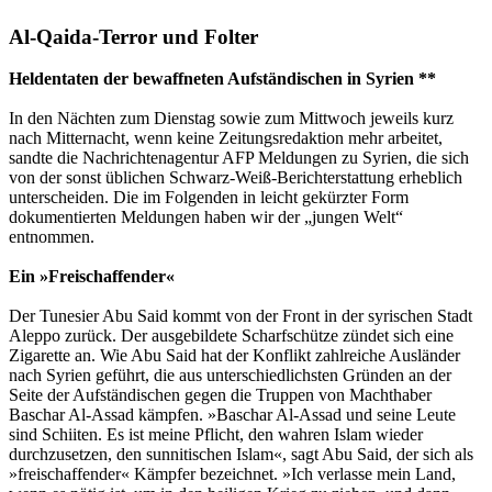
Al-Qaida-Terror und Folter
Heldentaten der bewaffneten Aufständischen in Syrien **
In den Nächten zum Dienstag sowie zum Mittwoch jeweils kurz
nach Mitternacht, wenn keine Zeitungsredaktion mehr arbeitet,
sandte die Nachrichtenagentur AFP Meldungen zu Syrien, die sich
von der sonst üblichen Schwarz-Weiß-Berichterstattung erheblich
unterscheiden. Die im Folgenden in leicht gekürzter Form
dokumentierten Meldungen haben wir der „jungen Welt“
entnommen.
Ein »Freischaffender«
Der Tunesier Abu Said kommt von der Front in der syrischen Stadt
Aleppo zurück. Der ausgebildete Scharfschütze zündet sich eine
Zigarette an. Wie Abu Said hat der Konflikt zahlreiche Ausländer
nach Syrien geführt, die aus unterschiedlichsten Gründen an der
Seite der Aufständischen gegen die Truppen von Machthaber
Baschar Al-Assad kämpfen. »Baschar Al-Assad und seine Leute
sind Schiiten. Es ist meine Pflicht, den wahren Islam wieder
durchzusetzen, den sunnitischen Islam«, sagt Abu Said, der sich als
»freischaffender« Kämpfer bezeichnet. »Ich verlasse mein Land,