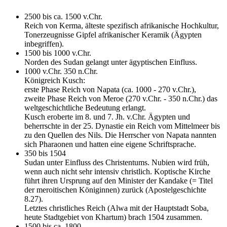
2500 bis ca. 1500 v.Chr.
Reich von Kerma, älteste spezifisch afrikanische Hochkultur,
Tonerzeugnisse Gipfel afrikanischer Keramik (Ägypten
inbegriffen).
1500 bis 1000 v.Chr.
Norden des Sudan gelangt unter ägyptischen Einfluss.
1000 v.Chr. 350 n.Chr.
Königreich Kusch:
erste Phase Reich von Napata (ca. 1000 - 270 v.Chr.),
zweite Phase Reich von Meroe (270 v.Chr. - 350 n.Chr.) das
weltgeschichtliche Bedeutung erlangt.
Kusch eroberte im 8. und 7. Jh. v.Chr. Ägypten und
beherrschte in der 25. Dynastie ein Reich vom Mittelmeer bis
zu den Quellen des Nils. Die Herrscher von Napata nannten
sich Pharaonen und hatten eine eigene Schriftsprache.
350 bis 1504
Sudan unter Einfluss des Christentums. Nubien wird früh,
wenn auch nicht sehr intensiv christlich. Koptische Kirche
führt ihren Ursprung auf den Minister der Kandake (= Titel
der meroitischen Königinnen) zurück (Apostelgeschichte
8.27).
Letztes christliches Reich (Alwa mit der Hauptstadt Soba,
heute Stadtgebiet von Khartum) brach 1504 zusammen.
1500 bis ca. 1800