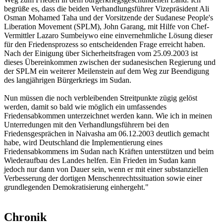
begrüße es, dass die beiden Verhandlungsführer Vizepräsident Ali
Osman Mohamed Taha und der Vorsitzende der Sudanese People's
Liberation Movement (SPLM), John Garang, mit Hilfe von Chef-
Vermittler Lazaro Sumbeiywo eine einvernehmliche Lösung dieser
für den Friedensprozess so entscheidenden Frage erreicht haben.
Nach der Einigung über Sicherheitsfragen vom 25.09.2003 ist
dieses Übereinkommen zwischen der sudanesischen Regierung und
der SPLM ein weiterer Meilenstein auf dem Weg zur Beendigung
des langjährigen Bürgerkriegs im Sudan.
Nun müssen die noch verbleibenden Streitpunkte zügig gelöst
werden, damit so bald wie möglich ein umfassendes
Friedensabkommen unterzeichnet werden kann. Wie ich in meinen
Unterredungen mit den Verhandlungsführern bei den
Friedensgesprächen in Naivasha am 06.12.2003 deutlich gemacht
habe, wird Deutschland die Implementierung eines
Friedensabkommens im Sudan nach Kräften unterstützen und beim
Wiederaufbau des Landes helfen. Ein Frieden im Sudan kann
jedoch nur dann von Dauer sein, wenn er mit einer substanziellen
Verbesserung der dortigen Menschenrechtssituation sowie einer
grundlegenden Demokratisierung einhergeht."
Chronik