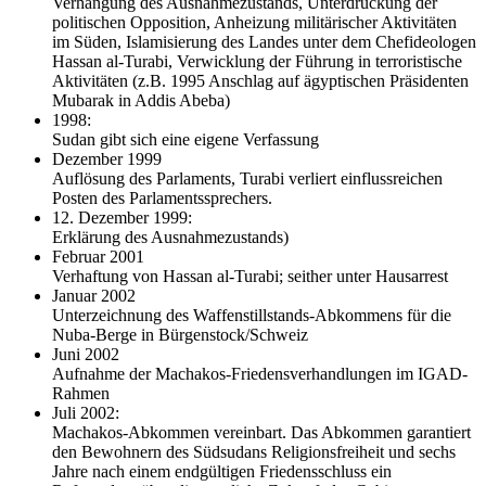
Verhängung des Ausnahmezustands, Unterdrückung der
politischen Opposition, Anheizung militärischer Aktivitäten
im Süden, Islamisierung des Landes unter dem Chefideologen
Hassan al-Turabi, Verwicklung der Führung in terroristische
Aktivitäten (z.B. 1995 Anschlag auf ägyptischen Präsidenten
Mubarak in Addis Abeba)
1998:
Sudan gibt sich eine eigene Verfassung
Dezember 1999
Auflösung des Parlaments, Turabi verliert einflussreichen
Posten des Parlamentssprechers.
12. Dezember 1999:
Erklärung des Ausnahmezustands)
Februar 2001
Verhaftung von Hassan al-Turabi; seither unter Hausarrest
Januar 2002
Unterzeichnung des Waffenstillstands-Abkommens für die
Nuba-Berge in Bürgenstock/Schweiz
Juni 2002
Aufnahme der Machakos-Friedensverhandlungen im IGAD-
Rahmen
Juli 2002:
Machakos-Abkommen vereinbart. Das Abkommen garantiert
den Bewohnern des Südsudans Religionsfreiheit und sechs
Jahre nach einem endgültigen Friedensschluss ein