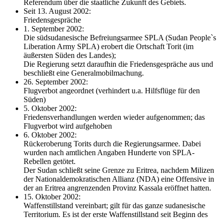
Referendum über die staatliche Zukunft des Gebiets.
Seit 13. August 2002:
Friedensgespräche
1. September 2002:
Die südsudanesische Befreiungsarmee SPLA (Sudan People`s
Liberation Army SPLA) erobert die Ortschaft Torit (im
äußersten Süden des Landes);
Die Regierung setzt daraufhin die Friedensgespräche aus und
beschließt eine Generalmobilmachung.
26. September 2002:
Flugverbot angeordnet (verhindert u.a. Hilfsflüge für den
Süden)
5. Oktober 2002:
Friedensverhandlungen werden wieder aufgenommen; das
Flugverbot wird aufgehoben
6. Oktober 2002:
Rückeroberung Torits durch die Regierungsarmee. Dabei
wurden nach amtlichen Angaben Hunderte von SPLA-
Rebellen getötet.
Der Sudan schließt seine Grenze zu Eritrea, nachdem Milizen
der Nationaldemokratischen Allianz (NDA) eine Offensive in
der an Eritrea angrenzenden Provinz Kassala eröffnet hatten.
15. Oktober 2002:
Waffenstillstand vereinbart; gilt für das ganze sudanesische
Territorium. Es ist der erste Waffenstillstand seit Beginn des