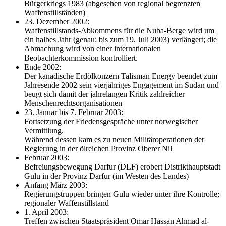
Bürgerkriegs 1983 (abgesehen von regional begrenzten
Waffenstillständen)
23. Dezember 2002:
Waffenstillstands-Abkommens für die Nuba-Berge wird um
ein halbes Jahr (genau: bis zum 19. Juli 2003) verlängert; die
Abmachung wird von einer internationalen
Beobachterkommission kontrolliert.
Ende 2002:
Der kanadische Erdölkonzern Talisman Energy beendet zum
Jahresende 2002 sein vierjähriges Engagement im Sudan und
beugt sich damit der jahrelangen Kritik zahlreicher
Menschenrechtsorganisationen
23. Januar bis 7. Februar 2003:
Fortsetzung der Friedensgespräche unter norwegischer
Vermittlung.
Während dessen kam es zu neuen Militäroperationen der
Regierung in der ölreichen Provinz Oberer Nil
Februar 2003:
Befreiungsbewegung Darfur (DLF) erobert Distrikthauptstadt
Gulu in der Provinz Darfur (im Westen des Landes)
Anfang März 2003:
Regierungstruppen bringen Gulu wieder unter ihre Kontrolle;
regionaler Waffenstillstand
1. April 2003:
Treffen zwischen Staatspräsident Omar Hassan Ahmad al-